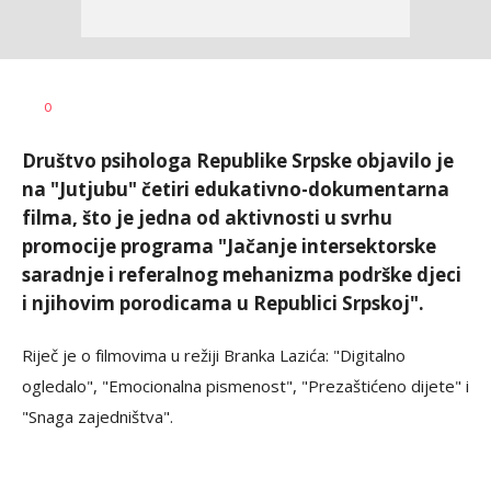
Dušan
AUTOR
0
Volaš
Društvo psihologa Republike Srpske objavilo je
na "Jutjubu" četiri edukativno-dokumentarna
filma, što je jedna od aktivnosti u svrhu
promocije programa "Jačanje intersektorske
saradnje i referalnog mehanizma podrške djeci
i njihovim porodicama u Republici Srpskoj".
Riječ je o filmovima u režiji Branka Lazića: "Digitalno
ogledalo", "Emocionalna pismenost", "Prezaštićeno dijete" i
"Snaga zajedništva".