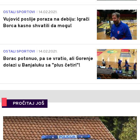
1
OSTALI SPORTOVI
14.02.2021.
|
Vujović poslije poraza na debiju: Igrači
Borca kasno shvatili da mogu!
3
OSTALI SPORTOVI
14.02.2021.
|
Borac potonuo, pa se vratio, ali Gorenje
dolazi u Banjaluku sa "plus četiri"!
PROČITAJ JOŠ
0