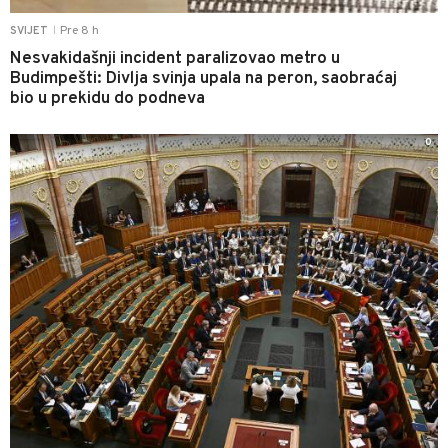
Pre 8 h
SVIJET
|
Nesvakidašnji incident paralizovao metro u
Budimpešti: Divlja svinja upala na peron, saobraćaj
bio u prekidu do podneva
0