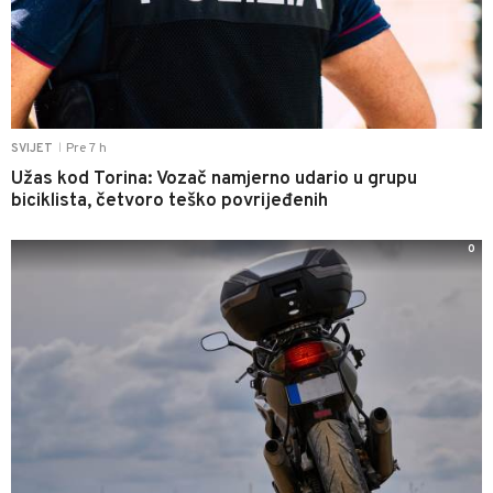
Pre 7 h
SVIJET
|
Užas kod Torina: Vozač namjerno udario u grupu
biciklista, četvoro teško povrijeđenih
0