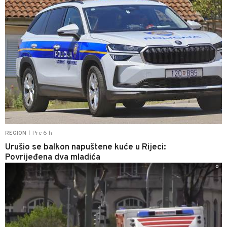
Pre 6 h
REGION
|
Urušio se balkon napuštene kuće u Rijeci:
Povrijeđena dva mladića
0