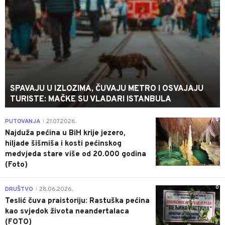
SPAVAJU U IZLOZIMA, ČUVAJU METRO I OSVAJAJU
TURISTE: MAČKE SU VLADARI ISTANBULA
0
PUTOVANJA
21.07.2026.
|
Najduža pećina u BiH krije jezero,
hiljade šišmiša i kosti pećinskog
medvjeda stare više od 20.000 godina
(Foto)
0
DRUŠTVO
28.06.2026.
|
Teslić čuva praistoriju: Rastuška pećina
kao svjedok života neandertalaca
(FOTO)