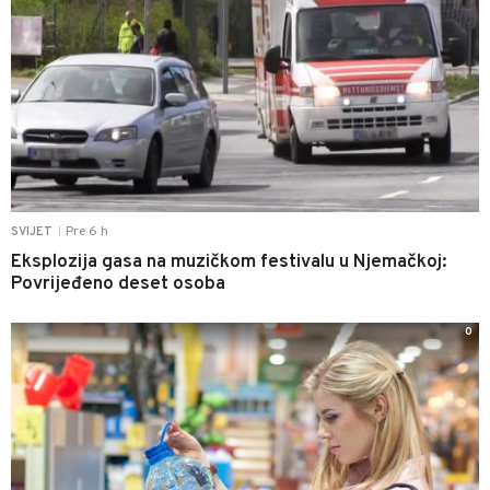
Pre 6 h
SVIJET
|
Eksplozija gasa na muzičkom festivalu u Njemačkoj:
Povrijeđeno deset osoba
0