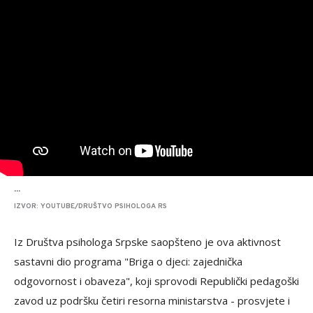
...
IZVOR: YOUTUBE/DRUŠTVO PSIHOLOGA RS
Iz Društva psihologa Srpske saopšteno je ova aktivnost
sastavni dio programa "Briga o djeci: zajednička
odgovornost i obaveza", koji sprovodi Republički pedagoški
zavod uz podršku četiri resorna ministarstva - prosvjete i