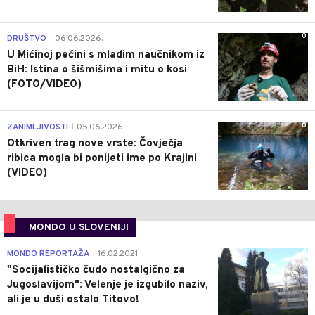
0
DRUŠTVO
06.06.2026.
|
U Mićinoj pećini s mladim naučnikom iz
BiH: Istina o šišmišima i mitu o kosi
(FOTO/VIDEO)
0
ZANIMLJIVOSTI
05.06.2026.
|
Otkriven trag nove vrste: Čovječja
ribica mogla bi ponijeti ime po Krajini
(VIDEO)
MONDO U SLOVENIJI
4
MONDO REPORTAŽA
16.02.2021.
|
"Socijalističko čudo nostalgično za
Jugoslavijom": Velenje je izgubilo naziv,
ali je u duši ostalo Titovo!