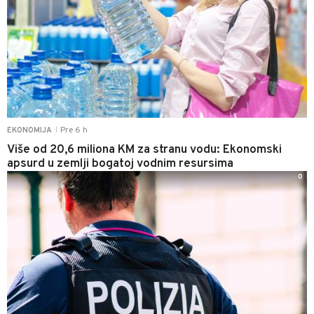
Pre 6 h
EKONOMIJA
|
Više od 20,6 miliona KM za stranu vodu: Ekonomski
apsurd u zemlji bogatoj vodnim resursima
0