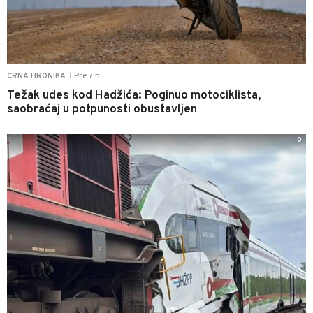
Pre 7 h
CRNA HRONIKA
|
Težak udes kod Hadžića: Poginuo motociklista,
saobraćaj u potpunosti obustavljen
0