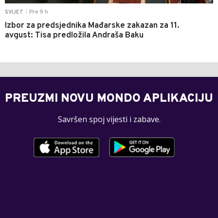
Pre 9 h
SVIJET
|
Izbor za predsjednika Mađarske zakazan za 11.
avgust: Tisa predložila Andraša Baku
PREUZMI NOVU MONDO APLIKACIJU
Savršen spoj vijesti i zabave.