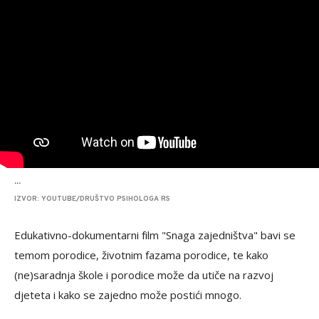
...
IZVOR: YOUTUBE/DRUŠTVO PSIHOLOGA RS
Edukativno-dokumentarni film "Snaga zajedništva" bavi se
temom porodice, životnim fazama porodice, te kako
(ne)saradnja škole i porodice može da utiče na razvoj
djeteta i kako se zajedno može postići mnogo.