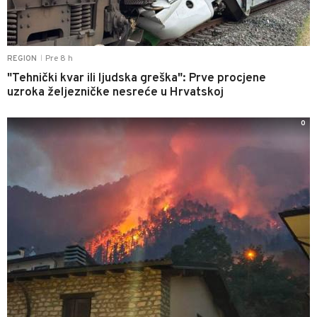
Pre 8 h
REGION
|
"Tehnički kvar ili ljudska greška": Prve procjene
uzroka željezničke nesreće u Hrvatskoj
0