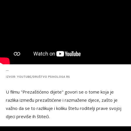
...
IZVOR: YOUTUBE/DRUŠTVO PSIHOLOGA RS
U filmu "Prezaštićeno dijete" govori se o tome koja je
razlika između prezaštićene i razmažene djece, zašto je
važno da se to razlikuje i koliku štetu roditelji prave svojoj
djeci previše ih štiteći.