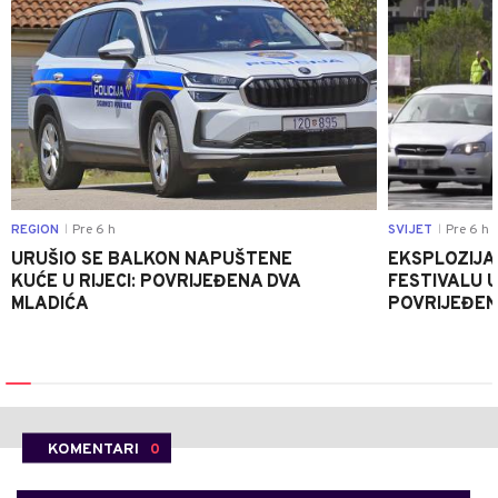
REGION
Pre 6 h
SVIJET
Pre 6 h
|
|
URUŠIO SE BALKON NAPUŠTENE
EKSPLOZIJA
KUĆE U RIJECI: POVRIJEĐENA DVA
FESTIVALU 
MLADIĆA
POVRIJEĐEN
KOMENTARI
0