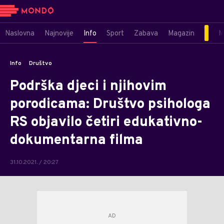
Naslovna
Najnovije
Info
Sport
Zabava
Magazin
M
Info
Društvo
Podrška djeci i njihovim
porodicama: Društvo psihologa
RS objavilo četiri edukativno-
dokumentarna filma
31.10.2021. / 20:27