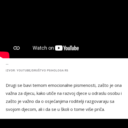
...
IZVOR: YOUTUBE/DRUŠTVO PSIHOLOGA RS
Drugi se bavi temom emocionalne pismenosti, zašto je ona
važna za djecu, kako utiče na razvoj djece u odraslu osobu i
zašto je važno da o osjećanjima roditelji razgovaraju sa
svojom djecom, ali i da se u školi o tome više priča.