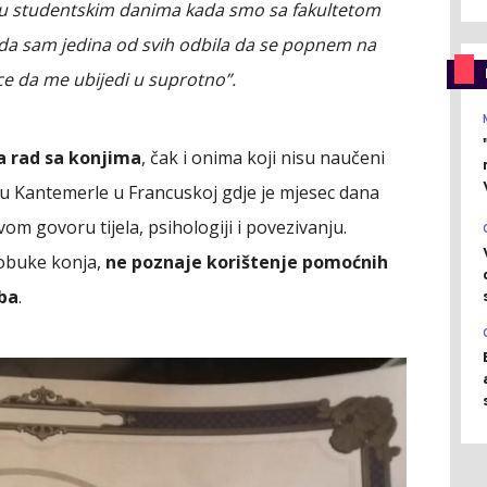
oš u studentskim danima kada smo sa fakultetom
Таda sam jedina od svih odbila da se popnem na
ce da me ubijedi u suprotno”.
za rad sa konjima
, čak i onima koji nisu naučeni
ču Kantemerle u Francuskoj gdje je mjesec dana
om govoru tijela, psihologiji i povezivanju.
 obuke konja,
ne poznaje korištenje pomoćnih
iba
.