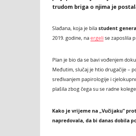
trudom briga o njima je postala
Slađana, koja je bila
student generac
2019. godine, na
ergeli
se zaposlila pr
Plan je bio da se bavi vođenjem doku
Međutim, slučaj je htio drugačije – po
sređivanjem papirologije i cjelokup
plašila zbog čega su se radne kolege 
Kako je vrijeme na „Vučijaku” prot
napredovala, da bi danas dobila po