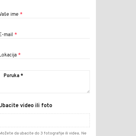
Vaše ime
*
E-mail
*
Lokacija
*
Ubacite video ili foto
Možete da ubacite do 3 fotografije ili videa. Ne