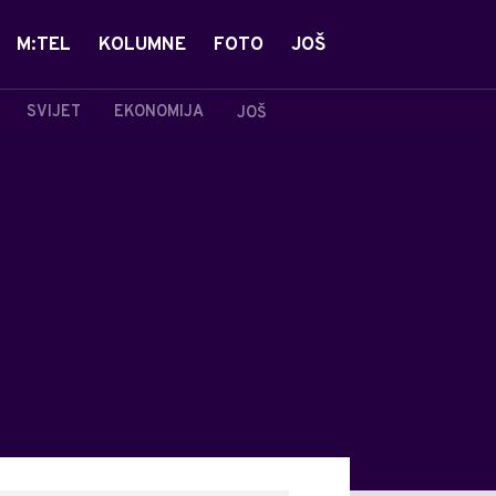
M:TEL
KOLUMNE
FOTO
JOŠ
SVIJET
EKONOMIJA
JOŠ