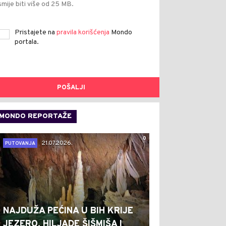
smije biti više od 25 MB.
Pristajete na
pravila korišćenja
Mondo
portala.
POŠALJI
MONDO REPORTAŽE
0
21.07.2026.
PUTOVANJA
NAJDUŽA PEĆINA U BIH KRIJE
JEZERO, HILJADE ŠIŠMIŠA I