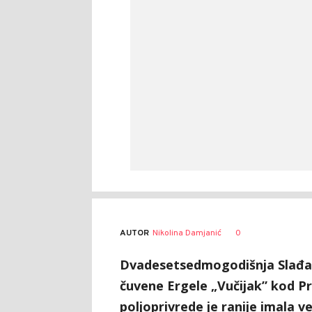
AUTOR
Nikolina Damjanić
0
Dvadesetsedmogodišnja Slađan
čuvene Ergele „Vučijak” kod Pr
poljoprivrede je ranije imala v