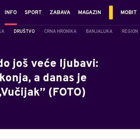
INFO
SPORT
ZABAVA
MAGAZIN
MOBIT
KA
DRUŠTVO
CRNA HRONIKA
BANJALUKA
REGION
o još veće ljubavi:
konja, a danas je
„Vučijak” (FOTO)