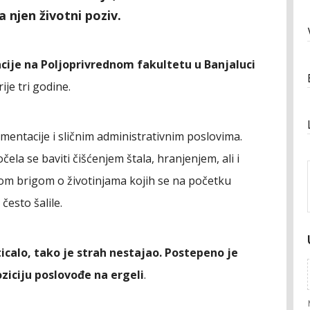
 njen životni poziv.
ije na Poljoprivrednom fakultetu u Banjaluci
ije tri godine.
mentacije i sličnim administrativnim poslovima.
čela se baviti čišćenjem štala, hranjenjem, ali i
nom brigom o životinjama kojih se na početku
često šalile.
icalo, tako je strah nestajao. Postepeno je
ziciju poslovođe na ergeli
.