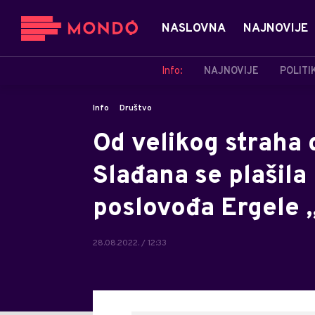
NASLOVNA
NAJNOVIJE
Info:
NAJNOVIJE
POLITI
Info
Društvo
Od velikog straha d
Slađana se plašila 
poslovođa Ergele 
28.08.2022. / 12:33