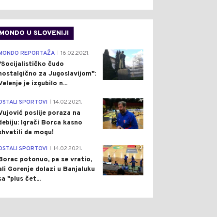
MONDO U SLOVENIJI
4
MONDO REPORTAŽA
16.02.2021.
|
"Socijalističko čudo
nostalgično za Jugoslavijom":
Velenje je izgubilo n...
1
OSTALI SPORTOVI
14.02.2021.
|
Vujović poslije poraza na
debiju: Igrači Borca kasno
shvatili da mogu!
3
OSTALI SPORTOVI
14.02.2021.
|
Borac potonuo, pa se vratio,
ali Gorenje dolazi u Banjaluku
sa "plus čet...