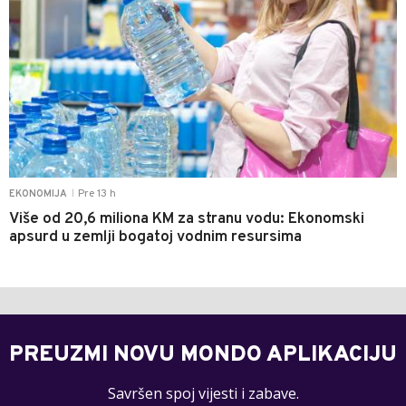
Pre 13 h
EKONOMIJA
|
Više od 20,6 miliona KM za stranu vodu: Ekonomski
apsurd u zemlji bogatoj vodnim resursima
PREUZMI NOVU MONDO APLIKACIJU
Savršen spoj vijesti i zabave.