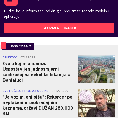
Budite bolje informisani od drugih, preuzmite Mondo mobilnu
aplikaciju
PREUZMI APLIKACIJU
POVEZANO
0
DRUŠTVO
07.12.2022.
|
Evo u kojim ulicama:
Uspostavljen jednosmjerni
saobraćaj na nekoliko lokacija u
Banjaluci
1
SVE POČELO PRIJE 24 GODINE
06.12.2022.
|
"Ja vozim, oni pišu": Rekorder po
neplaćenim saobraćajnim
kaznama, državi DUŽAN 280.000
KM