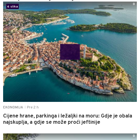
0
6 slika
Pre 2 h
EKONOMIJA
|
Cijene hrane, parkinga i ležaljki na moru: Gdje je obala
najskuplja, a gdje se može proći jeftinije
0