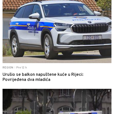
Pre 12 h
REGION
|
Urušio se balkon napuštene kuće u Rijeci:
Povrijeđena dva mladića
0