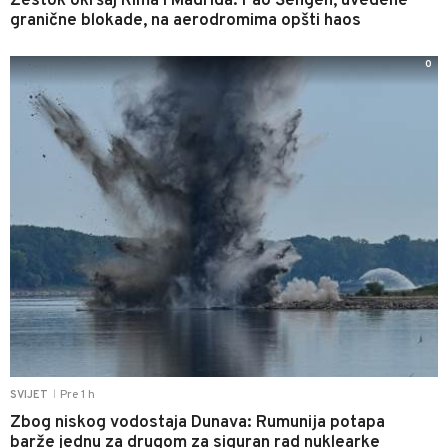
Žestok okršaj Rima i Madrida: Pao Šengen, uvedene
granične blokade, na aerodromima opšti haos
0
Pre 1 h
SVIJET
|
Zbog niskog vodostaja Dunava: Rumunija potapa
barže jednu za drugom za siguran rad nuklearke