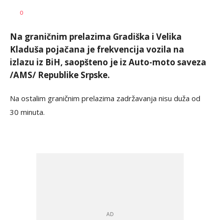
Željko
AUTOR
0
Svitlica
Na graničnim prelazima Gradiška i Velika
Kladuša pojačana je frekvencija vozila na
izlazu iz BiH, saopšteno je iz Auto-moto saveza
/AMS/ Republike Srpske.
Na ostalim graničnim prelazima zadržavanja nisu duža od
30 minuta.