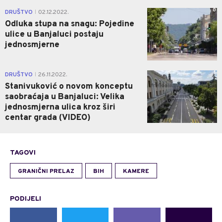
0
DRUŠTVO
02.12.2022.
|
Odluka stupa na snagu: Pojedine
ulice u Banjaluci postaju
jednosmjerne
1
DRUŠTVO
26.11.2022.
|
Stanivuković o novom konceptu
saobraćaja u Banjaluci: Velika
jednosmjerna ulica kroz širi
centar grada (VIDEO)
TAGOVI
GRANIČNI PRELAZ
BIH
KAMERE
PODIJELI