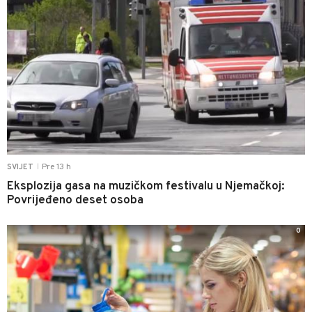
Pre 13 h
SVIJET
|
Eksplozija gasa na muzičkom festivalu u Njemačkoj:
Povrijeđeno deset osoba
0