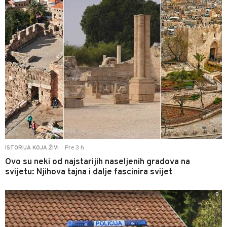
Pre 3 h
ISTORIJA KOJA ŽIVI
|
Ovo su neki od najstarijih naseljenih gradova na
svijetu: Njihova tajna i dalje fascinira svijet
0