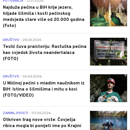
PUTOVANJA
21.07.2026.
|
Najduža pećina u BiH krije jezero,
hiljade šišmiša i kosti pećinskog
medvjeda stare više od 20.000 godina
(Foto)
0
DRUŠTVO
28.06.2026.
|
Teslić čuva praistoriju: Rastuška pećina
kao svjedok života neandertalaca
(FOTO)
0
DRUŠTVO
06.06.2026.
|
U Mićinoj pećini s mladim naučnikom iz
BiH: Istina o šišmišima i mitu o kosi
(FOTO/VIDEO)
0
ZANIMLJIVOSTI
05.06.2026.
|
Otkriven trag nove vrste: Čovječja
ribica mogla bi ponijeti ime po Krajini