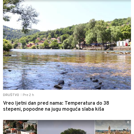
Pre 2 h
DRUŠTVO
|
Vreo ljetni dan pred nama: Temperatura do 38
stepeni, popodne na jugu moguća slaba kiša
0