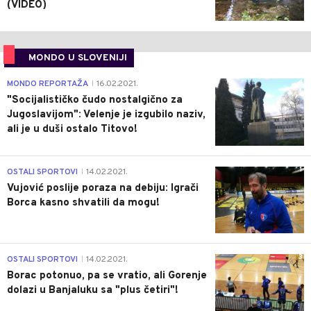
(VIDEO)
MONDO U SLOVENIJI
4
MONDO REPORTAŽA
16.02.2021.
|
"Socijalističko čudo nostalgično za
Jugoslavijom": Velenje je izgubilo naziv,
ali je u duši ostalo Titovo!
1
OSTALI SPORTOVI
14.02.2021.
|
Vujović poslije poraza na debiju: Igrači
Borca kasno shvatili da mogu!
3
OSTALI SPORTOVI
14.02.2021.
|
Borac potonuo, pa se vratio, ali Gorenje
dolazi u Banjaluku sa "plus četiri"!