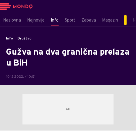
Naslovna
Najnovije
Info
Sport
Zabava
Magazin
M
Info
Društvo
Gužva na dva granična prelaza
u BiH
10.12.2022. / 10:17