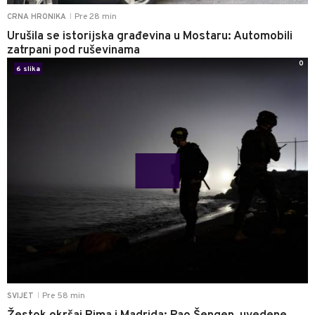
Pre 28 min
CRNA HRONIKA
|
Urušila se istorijska građevina u Mostaru: Automobili
zatrpani pod ruševinama
0
6 slika
Pre 58 min
SVIJET
|