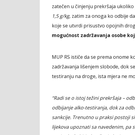
zatečen u činjenju prekršaja ukolik
1,5 g/kg,
zatim za onoga ko odbije da
koje se utvrdi prisustvo opojnih dro
mogućnost zadržavanja osobe koja
MUP RS ističe da se prema onome ko o
zadržavanja lišenjem slobode, dok s
testiranju na droge, ista mjera ne mo
“Radi se o istoj težini prekršaja – od
odbijanje alko-testiranja, dok za odb
sankcije. Trenutno u praksi postoji s
lijekova upoznati sa navedenim, pa s