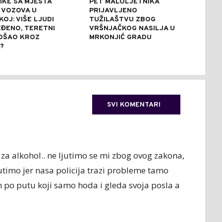
IKE SA MJESTA
PET MALOLJETNIKA
STR
 VOZOVA U
PRIJAVLJENO
UPO
OJ: VIŠE LJUDI
TUŽILAŠTVU ZBOG
VOD
EĐENO, TERETNI
VRŠNJAČKOG NASILJA U
RIJ
OŠAO KROZ
MRKONJIĆ GRADU
RIJ
?
KUP
NAV
SVI KOMENTARI
 za alkohol.. ne ljutimo se mi zbog ovog zakona,
ljutimo jer nasa policija trazi probleme tamo
 po putu koji samo hoda i gleda svoja posla a