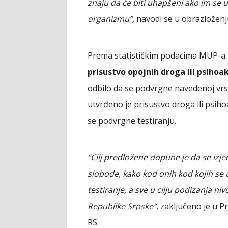
znaju da će biti uhapšeni ako im se 
organizmu”,
navodi se u obrazloženj
Prema statističkim podacima MUP-a 
prisustvo opojnih droga ili psihoa
odbilo da se podvrgne navedenoj vrst
utvrđeno je prisustvo droga ili psihoa
se podvrgne testiranju.
“Cilj predložene dopune je da se izj
slobode, kako kod onih kod kojih se u
testiranje, a sve u cilju podizanja 
Republike Srpske”,
zaključeno je u P
RS.