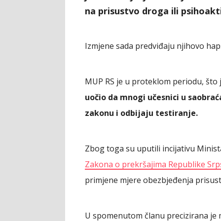
na prisustvo droga ili psihoakti
Izmjene sada predviđaju njihovo hapš
MUP RS je u proteklom periodu, što j
uočio da mnogi učesnici u saobrać
zakonu i odbijaju testiranje.
Zbog toga su uputili incijativu Minis
Zakona o prekršajima Republike Srp
primjene mjere obezbjeđenja prisust
U spomenutom članu precizirana je 