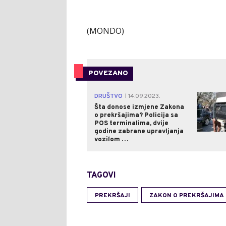
(MONDO)
POVEZANO
DRUŠTVO
14.09.2023.
|
Šta donose izmjene Zakona
o prekršajima? Policija sa
POS terminalima, dvije
godine zabrane upravljanja
vozilom …
TAGOVI
PREKRŠAJI
ZAKON O PREKRŠAJIMA