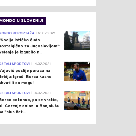
MONDO U SLOVENIJI
4
MONDO REPORTAŽA
16.02.2021.
|
"Socijalističko čudo
nostalgično za Jugoslavijom":
Velenje je izgubilo n...
1
OSTALI SPORTOVI
14.02.2021.
|
Vujović poslije poraza na
debiju: Igrači Borca kasno
shvatili da mogu!
3
OSTALI SPORTOVI
14.02.2021.
|
Borac potonuo, pa se vratio,
ali Gorenje dolazi u Banjaluku
sa "plus čet...