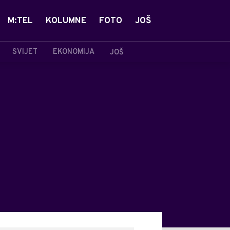
M:TEL
KOLUMNE
FOTO
JOŠ
SVIJET
EKONOMIJA
JOŠ