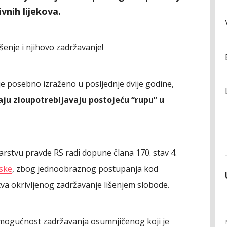
vnih lijekova.
enje i njihovo zadržavanje!
e posebno izraženo u posljednje dvije godine,
aju zloupotrebljavaju postojeću “rupu” u
tarstvu pravde RS radi dopune člana 170. stav 4.
ske
, zbog jednoobraznog postupanja kod
va okrivljenog zadržavanje lišenjem slobode.
mogućnost zadržavanja osumnjičenog koji je