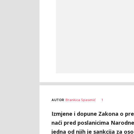
AUTOR
Brankica Spasenić
1
Izmjene i dopune Zakona o prek
naći pred poslanicima Narodne 
jedna od njih je sankcija za os