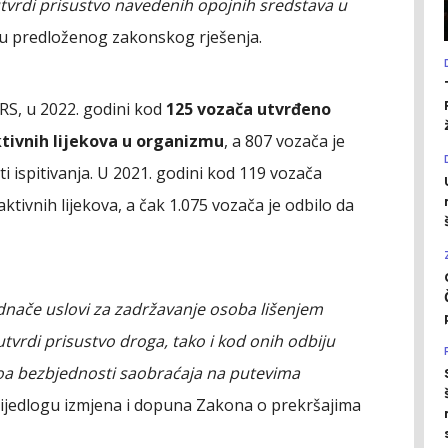
utvrdi prisustvo navedenih opojnih sredstava u
u predloženog zakonskog rješenja.
RS, u 2022. godini kod
125 vozača utvrđeno
ktivnih lijekova u organizmu
, a 807 vozača je
i ispitivanja. U 2021. godini kod 119 vozača
ktivnih lijekova, a čak 1.075 vozača je odbilo da
ednače uslovi za zadržavanje osoba lišenjem
tvrdi prisustvo droga, tako i kod onih odbiju
nivoa bezbjednosti saobraćaja na putevima
rijedlogu izmjena i dopuna Zakona o prekršajima