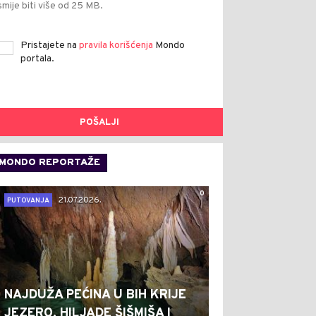
smije biti više od 25 MB.
Pristajete na
pravila korišćenja
Mondo
portala.
POŠALJI
MONDO REPORTAŽE
0
21.07.2026.
PUTOVANJA
NAJDUŽA PEĆINA U BIH KRIJE
JEZERO, HILJADE ŠIŠMIŠA I