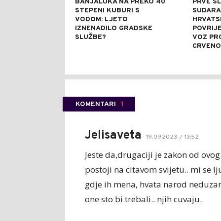
BANJALUKA NA PREKO 40
PRVE SL
STEPENI KUBURI S
SUDARA
VODOM: LJETO
HRVATSK
IZNENADILO GRADSKE
POVRIJ
SLUŽBE?
VOZ PR
CRVENO
KOMENTARI
1
Jelisaveta
19.09.2023. / 13:52
Jeste da,drugaciji je zakon od ovog
postoji na citavom svijetu.. mi se 
gdje ih mena, hvata narod neduzan
one sto bi trebali.. njih cuvaju..