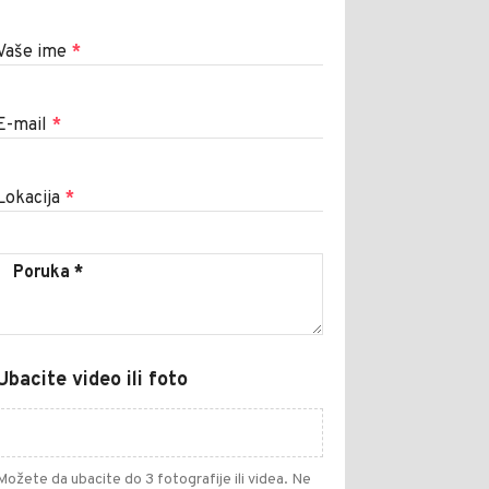
Vaše ime
*
E-mail
*
Lokacija
*
Ubacite video ili foto
Možete da ubacite do 3 fotografije ili videa. Ne