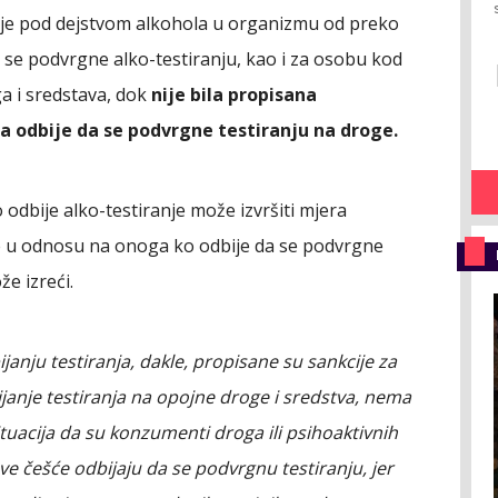
o je pod dejstvom alkohola u organizmu od preko
 se podvrgne alko-testiranju, kao i za osobu kod
ga i sredstava, dok
nije bila propisana
 odbije da se podvrgne testiranju na droge.
dbije alko-testiranje može izvršiti mjera
e u odnosu na onoga ko odbije da se podvrgne
že izreći.
bijanju testiranja, dakle, propisane su sankcije za
ijanje testiranja na opojne droge i sredstva, nema
ituacija da su konzumenti droga ili psihoaktivnih
ve češće odbijaju da se podvrgnu testiranju, jer