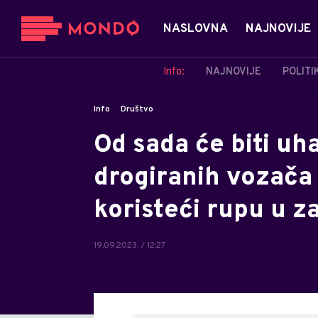
NASLOVNA
NAJNOVIJE
Info:
NAJNOVIJE
POLITI
Info
Društvo
Od sada će biti uh
drogiranih vozača 
koristeći rupu u 
19.09.2023. / 12:27