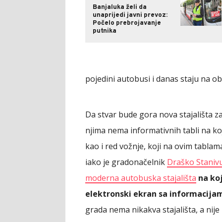
Banjaluka želi da
unaprijedi javni prevoz:
Počelo prebrojavanje
putnika
pojedini autobusi i danas staju na o
Da stvar bude gora nova stajališta 
njima nema informativnih tabli na koj
kao i red vožnje, koji na ovim tablam
iako je gradonačelnik
Draško Stanivu
moderna autobuska stajališta
na koj
elektronski ekran sa informacija
grada nema nikakva stajališta, a nije 