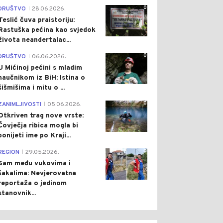
0
DRUŠTVO
28.06.2026.
|
Teslić čuva praistoriju:
Rastuška pećina kao svjedok
života neandertalac...
0
DRUŠTVO
06.06.2026.
|
U Mićinoj pećini s mladim
naučnikom iz BiH: Istina o
šišmišima i mitu o ...
0
ZANIMLJIVOSTI
05.06.2026.
|
Otkriven trag nove vrste:
Čovječja ribica mogla bi
ponijeti ime po Kraji...
0
REGION
29.05.2026.
|
Sam među vukovima i
šakalima: Nevjerovatna
reportaža o jedinom
stanovnik...