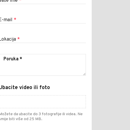
Vaše ime
*
E-mail
*
Lokacija
*
Ubacite video ili foto
Možete da ubacite do 3 fotografije ili videa. Ne
smije biti više od 25 MB.