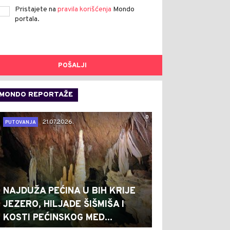
Pristajete na
pravila korišćenja
Mondo
portala.
POŠALJI
MONDO REPORTAŽE
0
21.07.2026.
PUTOVANJA
NAJDUŽA PEĆINA U BIH KRIJE
JEZERO, HILJADE ŠIŠMIŠA I
KOSTI PEĆINSKOG MED...