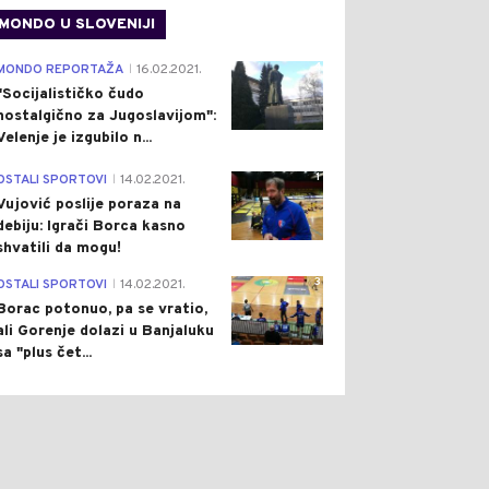
MONDO U SLOVENIJI
4
MONDO REPORTAŽA
16.02.2021.
|
"Socijalističko čudo
nostalgično za Jugoslavijom":
Velenje je izgubilo n...
1
OSTALI SPORTOVI
14.02.2021.
|
Vujović poslije poraza na
debiju: Igrači Borca kasno
shvatili da mogu!
3
OSTALI SPORTOVI
14.02.2021.
|
Borac potonuo, pa se vratio,
ali Gorenje dolazi u Banjaluku
sa "plus čet...