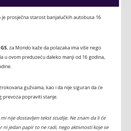
da je prosječna starost banjalučkih autobusa 16
 GS
, za Mondo kaže da polazaka ima više nego
ozila u ovom preduzeću daleko manji od 16 godina,
odine.
 uzrokovana gužvama, kao i da nije siguran da će
 prevoza popraviti stanje.
i nije dostavljen tekst studije. Ne znam da li će
r ni jedan papir to ne radi, nego aktivnosti koje se