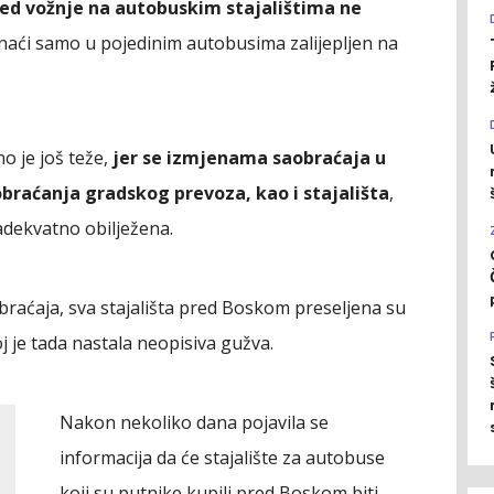
ed vožnje na autobuskim stajalištima ne
onaći samo u pojedinim autobusima zalijepljen na
o je još teže,
jer se izmjenama saobraćaja u
obraćanja gradskog prevoza, kao i stajališta
,
adekvatno obilježena.
aćaja, sva stajališta pred Boskom preseljena su
j je tada nastala neopisiva gužva.
Nakon nekoliko dana pojavila se
informacija da će stajalište za autobuse
koji su putnike kupili pred Boskom biti