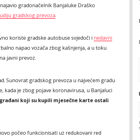
je najavio gradonačelnik Banjaluke Draško
tudiju gradskog prevoza
.
vno koriste gradske autobuse svjedoči i
nedavni
erbalno napao vozača zbog kašnjenja, a u toku
a javni prevoz.
zad. Sunovrat gradskog prevoza u najvećem gradu
, kada je zbog pojave koronavirusa, u Banjaluci
građani koji su kupili mjesečne karte ostali
vo počeo funkcionisati uz redukovani red