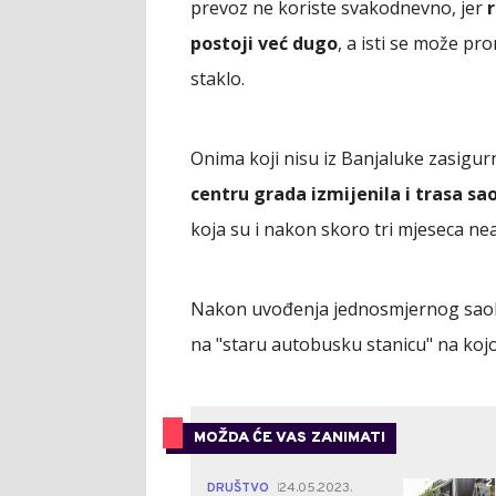
prevoz ne koriste svakodnevno, jer
r
postoji već dugo
, a isti se može pr
staklo.
Onima koji nisu iz Banjaluke zasigurn
centru grada izmijenila i trasa sa
koja su i nakon skoro tri mjeseca ne
Nakon uvođenja jednosmjernog saobr
na "staru autobusku stanicu" na kojo
MOŽDA ĆE VAS ZANIMATI
2
DRUŠTVO
24.05.2023.
|