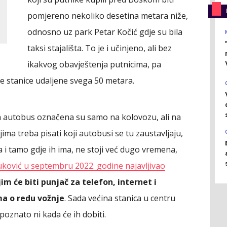
pomjereno nekoliko desetina metara niže,
odnosno uz park Petar Kočić gdje su bila
taksi stajališta. To je i učinjeno, ali bez
ikakvog obavještenja putnicima, pa
be stanice udaljene svega 50 metara.
za autobus označena su samo na kolovozu, ali na
ima treba pisati koji autobusi se tu zaustavljaju,
a i tamo gdje ih ima, ne stoji već dugo vremena,
ković u septembru 2022. godine najavljivao
im će biti punjač za telefon, internet i
ma o redu vožnje
. Sada većina stanica u centru
poznato ni kada će ih dobiti.