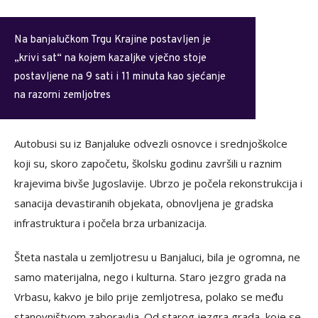
Na banjalučkom Trgu Krajine postavljen je
„krivi sat“ na kojem kazaljke vječno stoje
postavljene na 9 sati i 11 minuta kao sjećanje
na razorni zemljotres
Autobusi su iz Banjaluke odvezli osnovce i srednjoškolce
koji su, skoro započetu, školsku godinu završili u raznim
krajevima bivše Jugoslavije. Ubrzo je počela rekonstrukcija i
sanacija devastiranih objekata, obnovljena je gradska
infrastruktura i počela brza urbanizacija.
Šteta nastala u zemljotresu u Banjaluci, bila je ogromna, ne
samo materijalna, nego i kulturna. Staro jezgro grada na
Vrbasu, kakvo je bilo prije zemljotresa, polako se među
stanovništvom zaboravlja. Od starog jezgra grada, koje se