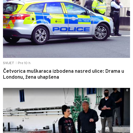
Pre 10 h
SVIJET
|
Četvorica muškaraca izbodena nasred ulice: Drama u
Londonu, žena uhapšena
0