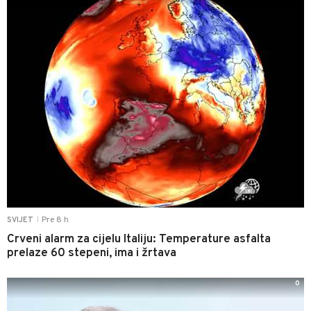
Pre 8 h
SVIJET
|
Crveni alarm za cijelu Italiju: Temperature asfalta
prelaze 60 stepeni, ima i žrtava
0