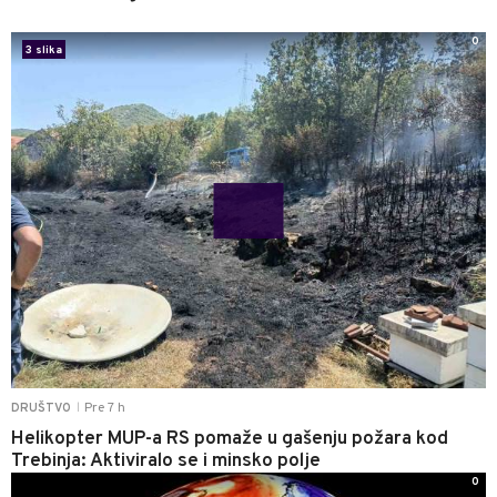
0
3 slika
Pre 7 h
DRUŠTVO
|
Helikopter MUP-a RS pomaže u gašenju požara kod
Trebinja: Aktiviralo se i minsko polje
0