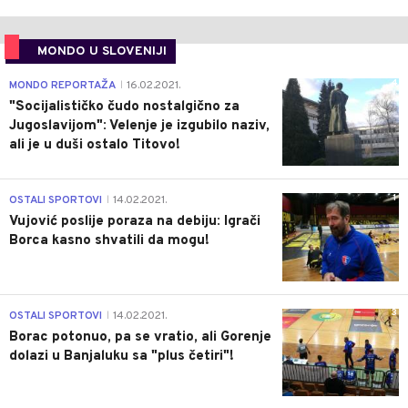
MONDO U SLOVENIJI
4
MONDO REPORTAŽA
16.02.2021.
|
"Socijalističko čudo nostalgično za
Jugoslavijom": Velenje je izgubilo naziv,
ali je u duši ostalo Titovo!
1
OSTALI SPORTOVI
14.02.2021.
|
Vujović poslije poraza na debiju: Igrači
Borca kasno shvatili da mogu!
3
OSTALI SPORTOVI
14.02.2021.
|
Borac potonuo, pa se vratio, ali Gorenje
dolazi u Banjaluku sa "plus četiri"!