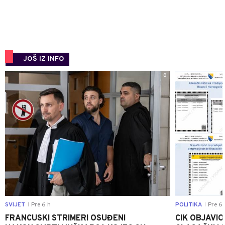
JOŠ IZ INFO
0
SVIJET
Pre 6 h
POLITIKA
Pre 6 
|
|
FRANCUSKI STRIMERI OSUĐENI
CIK OBJAVIO