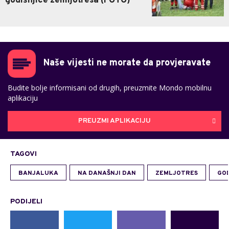
godišnjice zemljotresa (FOTO)
Naše vijesti ne morate da provjeravate
Budite bolje informisani od drugih, preuzmite Mondo mobilnu
aplikaciju
PREUZMI APLIKACIJU
TAGOVI
BANJALUKA
NA DANAŠNJI DAN
ZEMLJOTRES
GOD
PODIJELI