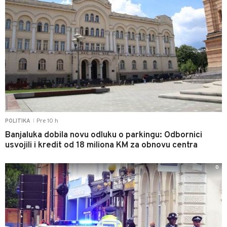
Pre 10 h
POLITIKA
|
Banjaluka dobila novu odluku o parkingu: Odbornici
usvojili i kredit od 18 miliona KM za obnovu centra
0