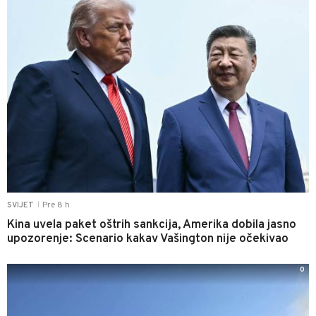
Pre 8 h
SVIJET
|
Kina uvela paket oštrih sankcija, Amerika dobila jasno
upozorenje: Scenario kakav Vašington nije očekivao
0