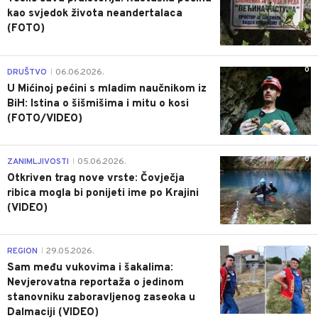
kao svjedok života neandertalaca
(FOTO)
0
DRUŠTVO
06.06.2026.
|
U Mićinoj pećini s mladim naučnikom iz
BiH: Istina o šišmišima i mitu o kosi
(FOTO/VIDEO)
0
ZANIMLJIVOSTI
05.06.2026.
|
Otkriven trag nove vrste: Čovječja
ribica mogla bi ponijeti ime po Krajini
(VIDEO)
0
REGION
29.05.2026.
|
Sam među vukovima i šakalima:
Nevjerovatna reportaža o jedinom
stanovniku zaboravljenog zaseoka u
Dalmaciji (VIDEO)