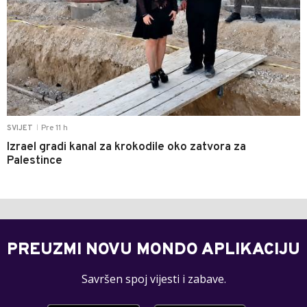
Pre 11 h
SVIJET
|
Izrael gradi kanal za krokodile oko zatvora za
Palestince
PREUZMI NOVU MONDO APLIKACIJU
Savršen spoj vijesti i zabave.