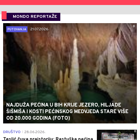
MONDO REPORTAŽE
0
21.07.2026.
PUTOVANJA
NAJDUŽA PEĆINA U BIH KRIJE JEZERO, HILJADE
ŠIŠMIŠA I KOSTI PEĆINSKOG MEDVJEDA STARE VIŠE
OD 20.000 GODINA (FOTO)
0
DRUŠTVO
28.06.2026.
|
Teslić čuva praistoriju: Rastuška pećina