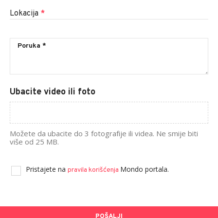
Lokacija
*
Ubacite video ili foto
Možete da ubacite do 3 fotografije ili videa. Ne smije biti
više od 25 MB.
Pristajete na
Mondo portala.
pravila korišćenja
POŠALJI