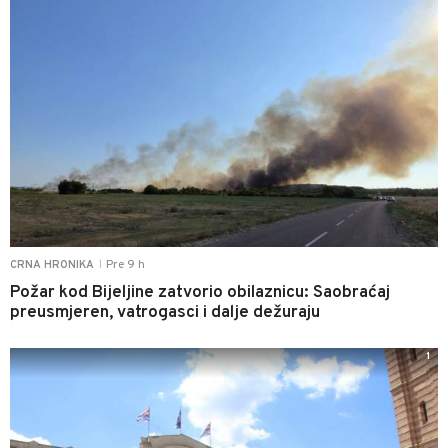
Pre 9 h
CRNA HRONIKA
|
Požar kod Bijeljine zatvorio obilaznicu: Saobraćaj
preusmjeren, vatrogasci i dalje dežuraju
1