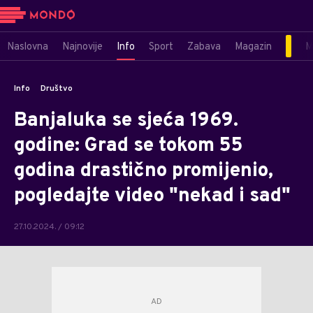
Naslovna
Najnovije
Info
Sport
Zabava
Magazin
M
Info
Društvo
Banjaluka se sjeća 1969.
godine: Grad se tokom 55
godina drastično promijenio,
pogledajte video "nekad i sad"
27.10.2024. / 09:12