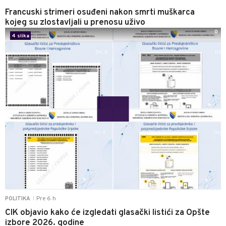
Francuski strimeri osuđeni nakon smrti muškarca
kojeg su zlostavljali u prenosu uživo
0
4 slika
Pre 6 h
POLITIKA
|
CIK objavio kako će izgledati glasački listići za Opšte
izbore 2026. godine