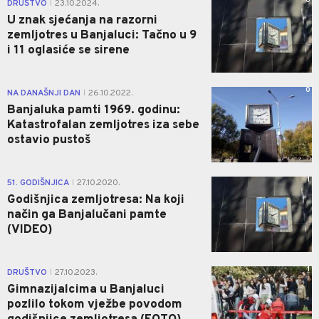
0
DRUŠTVO
23.10.2024.
|
U znak sjećanja na razorni
zemljotres u Banjaluci: Tačno u 9
i 11 oglasiće se sirene
0
NA DANAŠNJI DAN
26.10.2022.
|
Banjaluka pamti 1969. godinu:
Katastrofalan zemljotres iza sebe
ostavio pustoš
1
51. GODIŠNJICA
27.10.2020.
|
Godišnjica zemljotresa: Na koji
način ga Banjalučani pamte
(VIDEO)
1
DRUŠTVO
27.10.2023.
|
Gimnazijalcima u Banjaluci
pozlilo tokom vježbe povodom