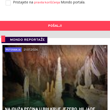
Pristajete na
Mondo portala.
pravila korišćenja
POŠALJI
MONDO REPORTAŽE
0
21.07.2026.
PUTOVANJA
NAJDUŽA PEĆINA U BIH KRIJE JEZERO, HILJADE