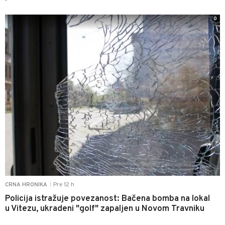
0
Pre 12 h
CRNA HRONIKA
|
Policija istražuje povezanost: Bačena bomba na lokal
u Vitezu, ukradeni "golf" zapaljen u Novom Travniku