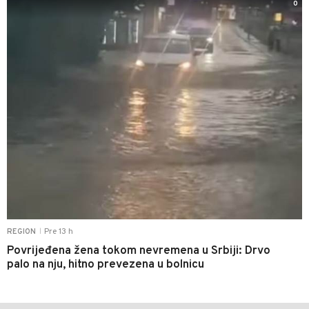
0
Pre 13 h
REGION
|
Povrijeđena žena tokom nevremena u Srbiji: Drvo
palo na nju, hitno prevezena u bolnicu