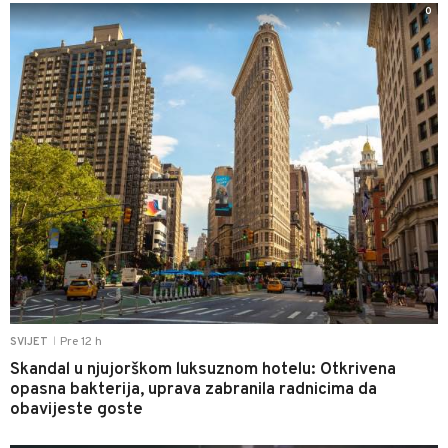
0
Pre 12 h
SVIJET
|
Skandal u njujorškom luksuznom hotelu: Otkrivena
opasna bakterija, uprava zabranila radnicima da
obavijeste goste