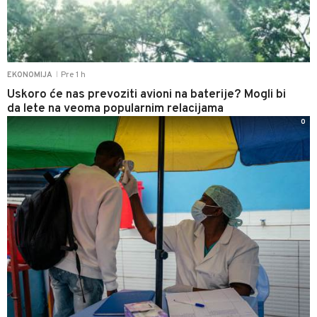
Pre 1 h
EKONOMIJA
|
Uskoro će nas prevoziti avioni na baterije? Mogli bi
da lete na veoma popularnim relacijama
0