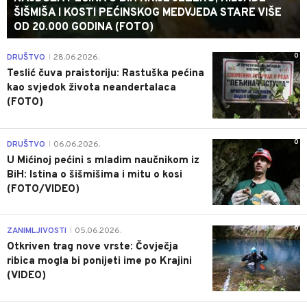
ŠIŠMIŠA I KOSTI PEĆINSKOG MEDVJEDA STARE VIŠE
OD 20.000 GODINA (FOTO)
0
DRUŠTVO
28.06.2026.
|
Teslić čuva praistoriju: Rastuška pećina
kao svjedok života neandertalaca
(FOTO)
0
DRUŠTVO
06.06.2026.
|
U Mićinoj pećini s mladim naučnikom iz
BiH: Istina o šišmišima i mitu o kosi
(FOTO/VIDEO)
0
ZANIMLJIVOSTI
05.06.2026.
|
Otkriven trag nove vrste: Čovječja
ribica mogla bi ponijeti ime po Krajini
(VIDEO)