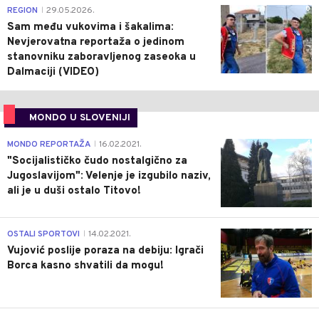
0
REGION
29.05.2026.
|
Sam među vukovima i šakalima:
Nevjerovatna reportaža o jedinom
stanovniku zaboravljenog zaseoka u
Dalmaciji (VIDEO)
MONDO U SLOVENIJI
4
MONDO REPORTAŽA
16.02.2021.
|
"Socijalističko čudo nostalgično za
Jugoslavijom": Velenje je izgubilo naziv,
ali je u duši ostalo Titovo!
1
OSTALI SPORTOVI
14.02.2021.
|
Vujović poslije poraza na debiju: Igrači
Borca kasno shvatili da mogu!