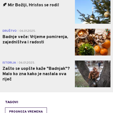
🍂 Mir Božiji, Hristos se rodi!
0
DRUŠTVO
06.01.2025.
|
Badnje veče: Vrijeme pomirenja,
zajedništva i radosti
0
ISTORIJA
06.01.2025.
|
Zašto se uopšte kaže "Badnjak"?
Malo ko zna kako je nastala ova
riječ
TAGOVI
PROGNOZA VREMENA