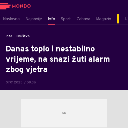
Naslovna
Najnovije
Info
Sport
Zabava
Magazin
M
Info
Društvo
Danas toplo i nestabilno
vrijeme, na snazi žuti alarm
zbog vjetra
07.01.2025. / 09:38