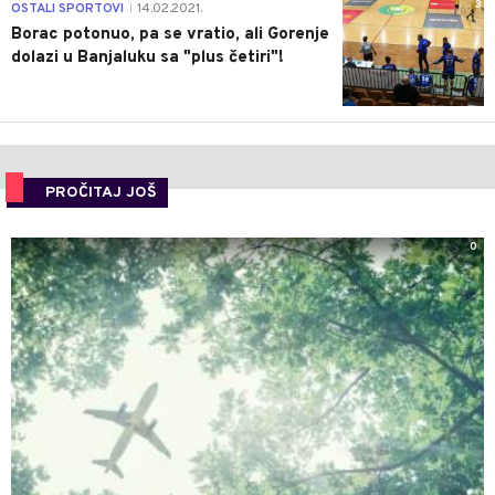
3
OSTALI SPORTOVI
14.02.2021.
|
Borac potonuo, pa se vratio, ali Gorenje
dolazi u Banjaluku sa "plus četiri"!
PROČITAJ JOŠ
0