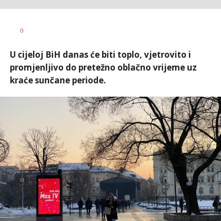
Vesna
AUTOR
0
Kerkez
U cijeloj BiH danas će biti toplo, vjetrovito i
promjenljivo do pretežno oblačno vrijeme uz
kraće sunčane periode.