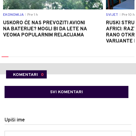
EKONOMIJA
Pre 1 h
SVIJET
Pre 10 h
|
|
USKORO ĆE NAS PREVOZITI AVIONI
RUSKI STRU
NA BATERIJE? MOGLI BI DA LETE NA
AFRICI: RAZ
VEOMA POPULARNIM RELACIJAMA
RANO OTKRI
VARIJANTE 
KOMENTARI
0
SVI KOMENTARI
Upiši ime