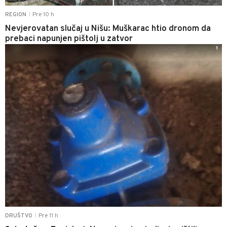
Pre 10 h
REGION
|
Nevjerovatan slučaj u Nišu: Muškarac htio dronom da
prebaci napunjen pištolj u zatvor
1
Pre 11 h
DRUŠTVO
|