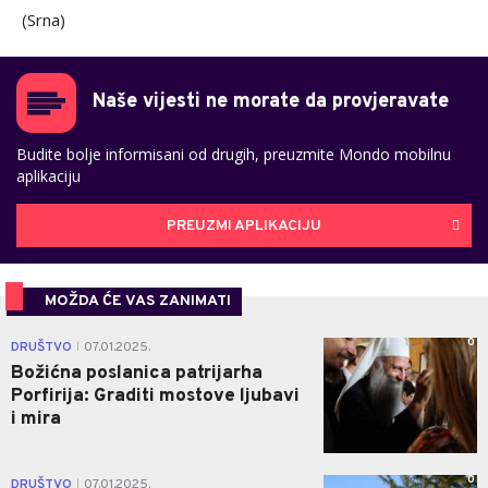
(Srna)
Naše vijesti ne morate da provjeravate
Budite bolje informisani od drugih, preuzmite Mondo mobilnu
aplikaciju
PREUZMI APLIKACIJU
MOŽDA ĆE VAS ZANIMATI
0
DRUŠTVO
07.01.2025.
|
Božićna poslanica patrijarha
Porfirija: Graditi mostove ljubavi
i mira
0
DRUŠTVO
07.01.2025.
|