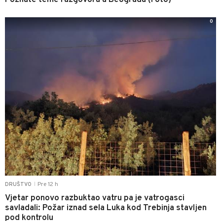
Poznate teme razgovora u Beogradu (Foto)
0
Pre 12 h
DRUŠTVO
|
Vjetar ponovo razbuktao vatru pa je vatrogasci
savladali: Požar iznad sela Luka kod Trebinja stavljen
pod kontrolu