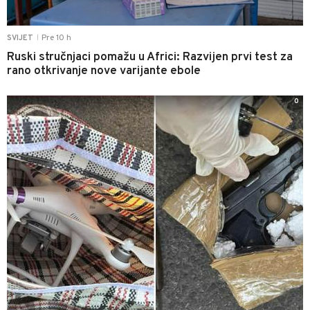
Pre 10 h
SVIJET
|
Ruski stručnjaci pomažu u Africi: Razvijen prvi test za
rano otkrivanje nove varijante ebole
0