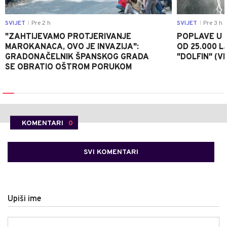
SVIJET
Pre 2 h
SVIJET
Pre 3 h
|
|
"ZAHTIJEVAMO PROTJERIVANJE
POPLAVE U K
MAROKANACA, OVO JE INVAZIJA":
OD 25.000 LJ
GRADONAČELNIK ŠPANSKOG GRADA
"DOLFIN" (V
SE OBRATIO OŠTROM PORUKOM
KOMENTARI
0
SVI KOMENTARI
Upiši ime