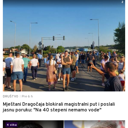
2
Pre 6 h
DRUŠTVO
|
Mještani Dragočaja blokirali magistralni put i poslali
jasnu poruku: "Na 40 stepeni nemamo vode"
1
4 slika