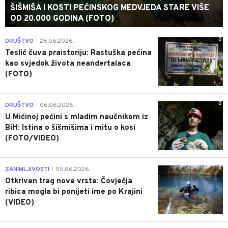
ŠIŠMIŠA I KOSTI PEĆINSKOG MEDVJEDA STARE VIŠE
OD 20.000 GODINA (FOTO)
0
DRUŠTVO
28.06.2026.
|
Teslić čuva praistoriju: Rastuška pećina
kao svjedok života neandertalaca
(FOTO)
0
DRUŠTVO
06.06.2026.
|
U Mićinoj pećini s mladim naučnikom iz
BiH: Istina o šišmišima i mitu o kosi
(FOTO/VIDEO)
0
ZANIMLJIVOSTI
05.06.2026.
|
Otkriven trag nove vrste: Čovječja
ribica mogla bi ponijeti ime po Krajini
(VIDEO)