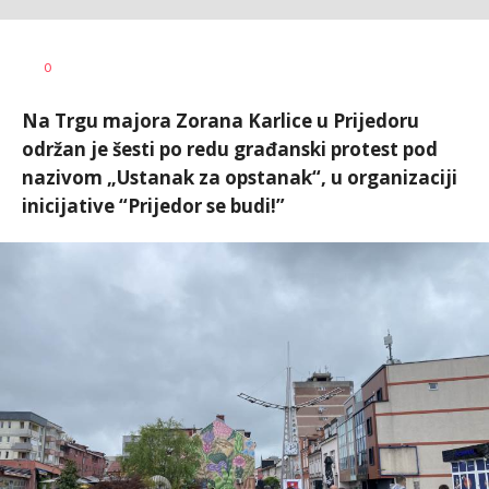
Dragana
AUTOR
0
Božić
Na Trgu majora Zorana Karlice u Prijedoru
održan je šesti po redu građanski protest pod
nazivom „Ustanak za opstanak“, u organizaciji
inicijative “Prijedor se budi!”