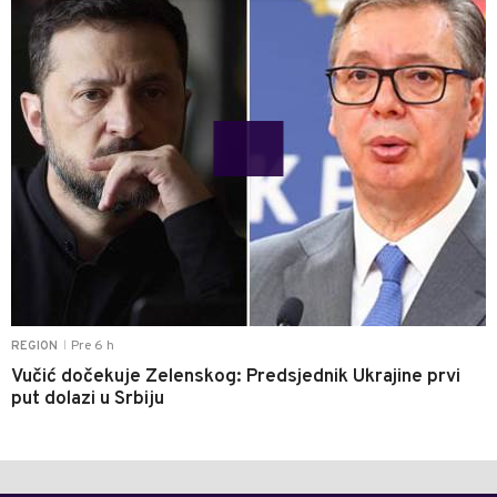
Pre 6 h
REGION
|
Vučić dočekuje Zelenskog: Predsjednik Ukrajine prvi
put dolazi u Srbiju