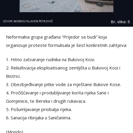
IZVOR: MONDO/SLAVEN PETKOVIĆ
Br. slika: 5
Neformalna grupa građana “Prijedor se budi” koja
organizuje proteste formulisala je šest konkretnih zahtjeva:
1. Hitno zatvaranje rudnika na Bukovoj Kosi.
2. Rekultivacija eksploatisanog zemljišta u Bukovoj Kosi i
Bistrici.
3. Obezbjeđivanje pitke vode za mještane Bukove Kose.
4. Pročišćavanje i produbljivanje korita rijeka Sane i
Gomjenice, te Bereka i drugih rukavaca.
5. Pošumljavanje priobalja rijeka.
6. Sanacija ribnjaka u Saničanima.
(Mondo)