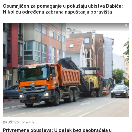
Osumnjičen za pomaganje u pokušaju ubistva Dabića:
Nikoliću određena zabrana napuštanja boravišta
0
Pre 4 h
DRUŠTVO
|
Privremena obustava: U petak bez saobraćaja u