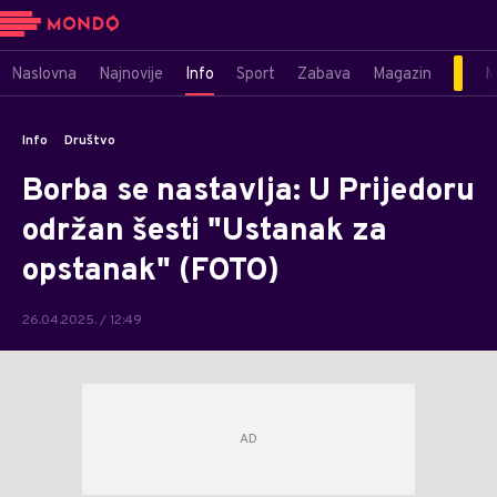
Naslovna
Najnovije
Info
Sport
Zabava
Magazin
M
Info
Društvo
Borba se nastavlja: U Prijedoru
održan šesti "Ustanak za
opstanak" (FOTO)
26.04.2025. / 12:49