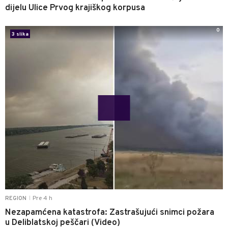
dijelu Ulice Prvog krajiškog korpusa
0
3 slika
Pre 4 h
REGION
|
Nezapamćena katastrofa: Zastrašujući snimci požara
u Deliblatskoj peščari (Video)