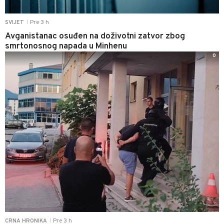
Pre 3 h
SVIJET
|
Avganistanac osuđen na doživotni zatvor zbog
smrtonosnog napada u Minhenu
0
Pre 3 h
CRNA HRONIKA
|