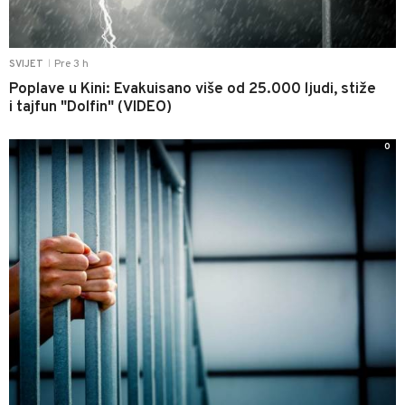
Pre 3 h
SVIJET
|
Poplave u Kini: Evakuisano više od 25.000 ljudi, stiže
i tajfun "Dolfin" (VIDEO)
0