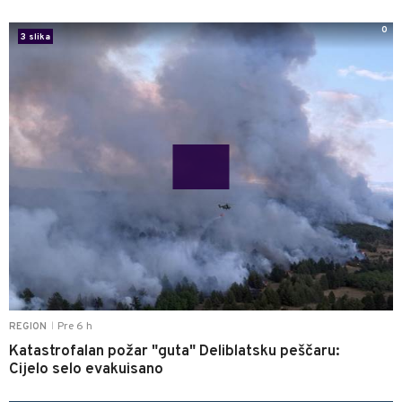
0
3 slika
Pre 6 h
REGION
|
Katastrofalan požar "guta" Deliblatsku peščaru:
Cijelo selo evakuisano