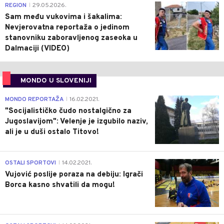
0
REGION
29.05.2026.
|
Sam među vukovima i šakalima:
Nevjerovatna reportaža o jedinom
stanovniku zaboravljenog zaseoka u
Dalmaciji (VIDEO)
MONDO U SLOVENIJI
4
MONDO REPORTAŽA
16.02.2021.
|
"Socijalističko čudo nostalgično za
Jugoslavijom": Velenje je izgubilo naziv,
ali je u duši ostalo Titovo!
1
OSTALI SPORTOVI
14.02.2021.
|
Vujović poslije poraza na debiju: Igrači
Borca kasno shvatili da mogu!