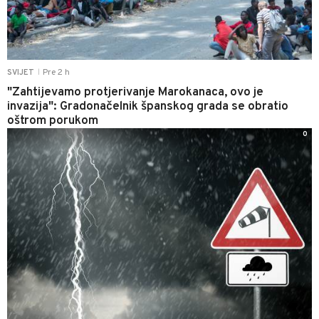
Pre 2 h
SVIJET
|
"Zahtijevamo protjerivanje Marokanaca, ovo je
invazija": Gradonačelnik španskog grada se obratio
oštrom porukom
0