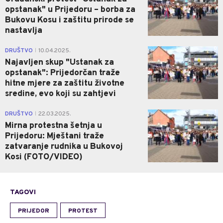
opstanak" u Prijedoru – borba za
Bukovu Kosu i zaštitu prirode se
nastavlja
0
DRUŠTVO
10.04.2025.
|
Najavljen skup "Ustanak za
opstanak": Prijedorčan traže
hitne mjere za zaštitu životne
sredine, evo koji su zahtjevi
1
DRUŠTVO
22.03.2025.
|
Mirna protestna šetnja u
Prijedoru: Mještani traže
zatvaranje rudnika u Bukovoj
Kosi (FOTO/VIDEO)
TAGOVI
PRIJEDOR
PROTEST