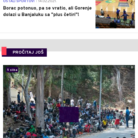
3
OSTALI SPORTOVI
14.02.2021.
|
Borac potonuo, pa se vratio, ali Gorenje
dolazi u Banjaluku sa "plus četiri"!
PROČITAJ JOŠ
0
5 slika