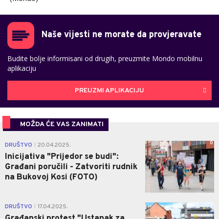
Naše vijesti ne morate da provjeravate
Budite bolje informisani od drugih, preuzmite Mondo mobilnu
aplikaciju
PREUZMI APLIKACIJU
MOŽDA ĆE VAS ZANIMATI
0
DRUŠTVO
20.04.2025.
|
Inicijativa "Prijedor se budi":
Građani poručili - Zatvoriti rudnik
na Bukovoj Kosi (FOTO)
1
DRUŠTVO
17.04.2025.
|
Građanski protest "Ustanak za