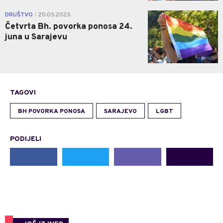
0
DRUŠTVO
20.05.2023.
|
Četvrta Bh. povorka ponosa 24.
juna u Sarajevu
TAGOVI
BH POVORKA PONOSA
SARAJEVO
LGBT
PODIJELI