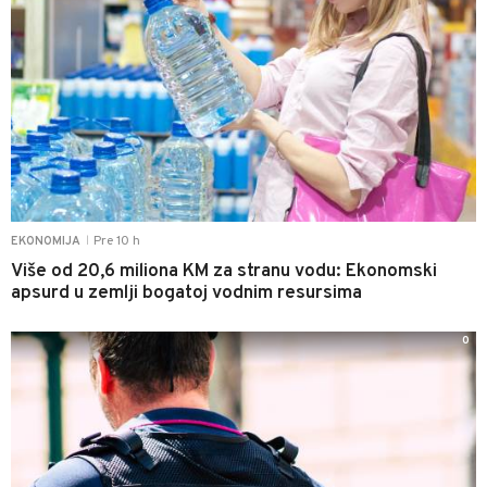
Pre 10 h
EKONOMIJA
|
Više od 20,6 miliona KM za stranu vodu: Ekonomski
apsurd u zemlji bogatoj vodnim resursima
0