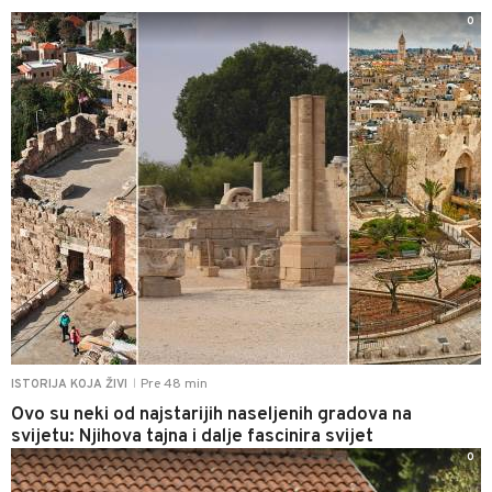
0
Pre 48 min
ISTORIJA KOJA ŽIVI
|
Ovo su neki od najstarijih naseljenih gradova na
svijetu: Njihova tajna i dalje fascinira svijet
0