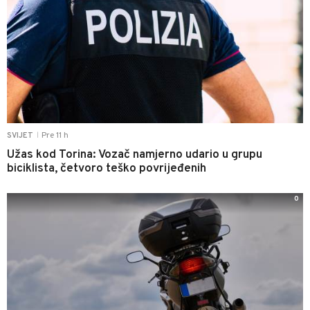
Pre 11 h
SVIJET
|
Užas kod Torina: Vozač namjerno udario u grupu
biciklista, četvoro teško povrijeđenih
0