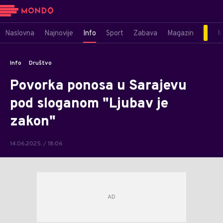
Naslovna
Najnovije
Info
Sport
Zabava
Magazin
M
Info
Društvo
Povorka ponosa u Sarajevu
pod sloganom "Ljubav je
zakon"
14.06.2025. / 18:06