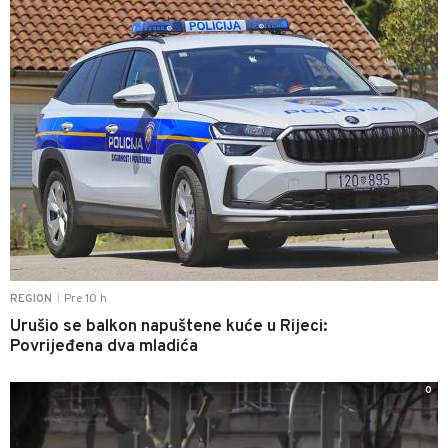
Pre 10 h
REGION
|
Urušio se balkon napuštene kuće u Rijeci:
Povrijeđena dva mladića
0