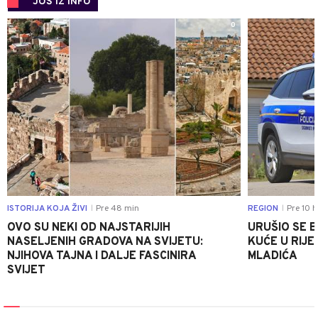
JOŠ IZ INFO
0
ISTORIJA KOJA ŽIVI
Pre 48 min
REGION
Pre 10 h
|
|
OVO SU NEKI OD NAJSTARIJIH
URUŠIO SE 
NASELJENIH GRADOVA NA SVIJETU:
KUĆE U RIJE
NJIHOVA TAJNA I DALJE FASCINIRA
MLADIĆA
SVIJET