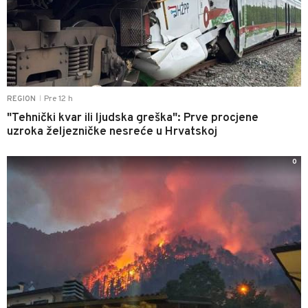
Pre 12 h
REGION
|
"Tehnički kvar ili ljudska greška": Prve procjene
uzroka željezničke nesreće u Hrvatskoj
0