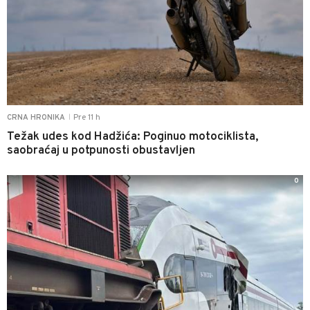
Pre 11 h
CRNA HRONIKA
|
Težak udes kod Hadžića: Poginuo motociklista,
saobraćaj u potpunosti obustavljen
0