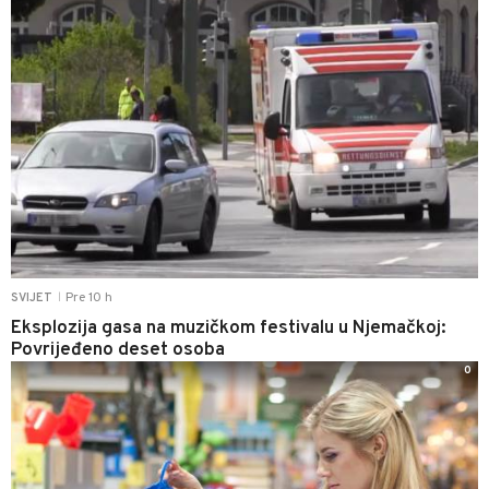
Pre 10 h
SVIJET
|
Eksplozija gasa na muzičkom festivalu u Njemačkoj:
Povrijeđeno deset osoba
0