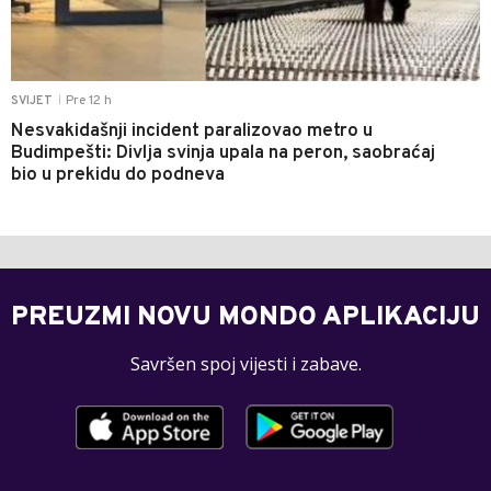
Pre 12 h
SVIJET
|
Nesvakidašnji incident paralizovao metro u
Budimpešti: Divlja svinja upala na peron, saobraćaj
bio u prekidu do podneva
PREUZMI NOVU MONDO APLIKACIJU
Savršen spoj vijesti i zabave.