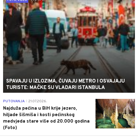
FOTO, VIDEO
SPAVAJU U IZLOZIMA, ČUVAJU METRO I OSVAJAJU
TURISTE: MAČKE SU VLADARI ISTANBULA
0
PUTOVANJA
21.07.2026.
|
Najduža pećina u BiH krije jezero,
hiljade šišmiša i kosti pećinskog
medvjeda stare više od 20.000 godina
(Foto)