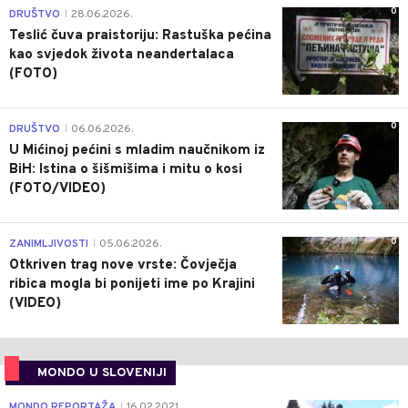
0
DRUŠTVO
28.06.2026.
|
Teslić čuva praistoriju: Rastuška pećina
kao svjedok života neandertalaca
(FOTO)
0
DRUŠTVO
06.06.2026.
|
U Mićinoj pećini s mladim naučnikom iz
BiH: Istina o šišmišima i mitu o kosi
(FOTO/VIDEO)
0
ZANIMLJIVOSTI
05.06.2026.
|
Otkriven trag nove vrste: Čovječja
ribica mogla bi ponijeti ime po Krajini
(VIDEO)
MONDO U SLOVENIJI
4
MONDO REPORTAŽA
16.02.2021.
|