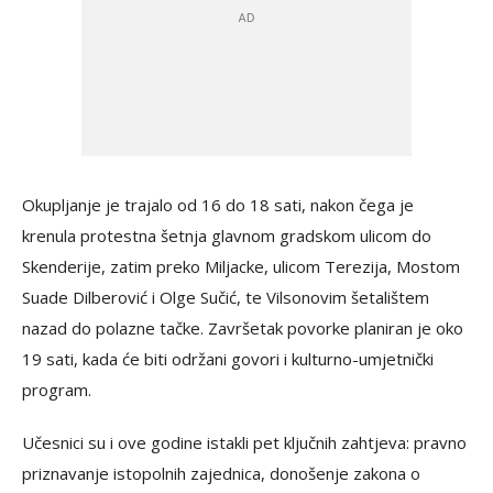
Okupljanje je trajalo od 16 do 18 sati, nakon čega je
krenula protestna šetnja glavnom gradskom ulicom do
Skenderije, zatim preko Miljacke, ulicom Terezija, Mostom
Suade Dilberović i Olge Sučić, te Vilsonovim šetalištem
nazad do polazne tačke. Završetak povorke planiran je oko
19 sati, kada će biti održani govori i kulturno-umjetnički
program.
Učesnici su i ove godine istakli pet ključnih zahtjeva: pravno
priznavanje istopolnih zajednica, donošenje zakona o