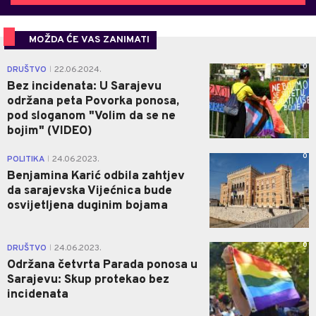
MOŽDA ĆE VAS ZANIMATI
0
DRUŠTVO
22.06.2024.
|
Bez incidenata: U Sarajevu
održana peta Povorka ponosa,
pod sloganom "Volim da se ne
bojim" (VIDEO)
0
POLITIKA
24.06.2023.
|
Benjamina Karić odbila zahtjev
da sarajevska Vijećnica bude
osvijetljena duginim bojama
0
DRUŠTVO
24.06.2023.
|
Održana četvrta Parada ponosa u
Sarajevu: Skup protekao bez
incidenata