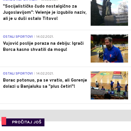
"Socijalističko čudo nostalgično za
Jugoslavijom": Velenje je izgubilo naziv,
ali je u duši ostalo Titovo!
1
OSTALI SPORTOVI
14.02.2021.
|
Vujović poslije poraza na debiju: Igrači
Borca kasno shvatili da mogu!
3
OSTALI SPORTOVI
14.02.2021.
|
Borac potonuo, pa se vratio, ali Gorenje
dolazi u Banjaluku sa "plus četiri"!
PROČITAJ JOŠ