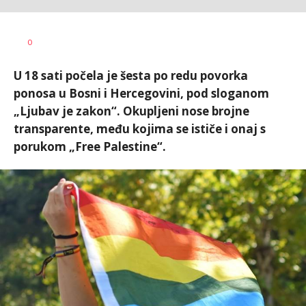
Nikolina
AUTOR
0
Damjanić
U 18 sati počela je šesta po redu povorka
ponosa u Bosni i Hercegovini, pod sloganom
„Ljubav je zakon“. Okupljeni nose brojne
transparente, među kojima se ističe i onaj s
porukom „Free Palestine“.