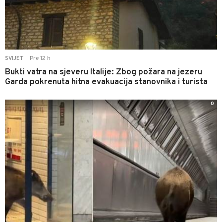
Pre 12 h
SVIJET
|
Bukti vatra na sjeveru Italije: Zbog požara na jezeru
Garda pokrenuta hitna evakuacija stanovnika i turista
0