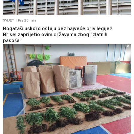
Pre 28 min
SVIJET
|
Bogataši uskoro ostaju bez najveće privilegije?
Brisel zaprijetio ovim državama zbog "zlatnih
pasoša"
0