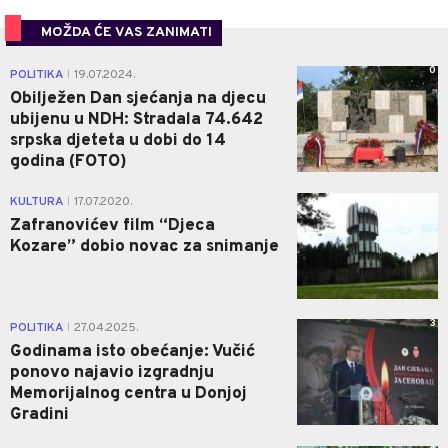
MOŽDA ĆE VAS ZANIMATI
0
POLITIKA
19.07.2024.
|
Obilježen Dan sjećanja na djecu
ubijenu u NDH: Stradala 74.642
srpska djeteta u dobi do 14
godina (FOTO)
0
KULTURA
17.07.2020.
|
Zafranovićev film “Djeca
Kozare” dobio novac za snimanje
3
POLITIKA
27.04.2025.
|
Godinama isto obećanje: Vučić
ponovo najavio izgradnju
Memorijalnog centra u Donjoj
Gradini