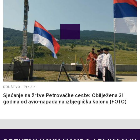
Pre 3 h
DRUŠTVO
|
Sjećanje na žrtve Petrovačke ceste: Obilježena 31
godina od avio-napada na izbjegličku kolonu (FOTO)