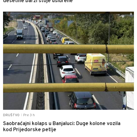
desetine barži stoje usidrene
0
Pre 3 h
DRUŠTVO
|
Saobraćajni kolaps u Banjaluci: Duge kolone vozila
kod Prijedorske petlje