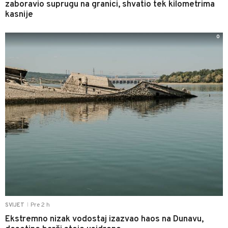
zaboravio suprugu na granici, shvatio tek kilometrima
kasnije
0
Pre 2 h
SVIJET
|
Ekstremno nizak vodostaj izazvao haos na Dunavu,