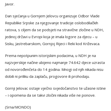
Javor.
Dan sjećanja u Gornjem Jelovcu organizuje Odbor Vlade
Republike Srpske za njegovanje tradicije oslobodilačkih
ratova, s ciljem da se podsjeti na stravične zločine u NDH,
jedinoj državi u Evropi koja je imala logore za djecu – u
Sisku, Jastrebarskom, Gornjoj Rijeci i Reki kod Križevaca.
Prema nepotpunim istorijskim podacima, u NDH je na
najzvjerskije načine ubijeno najmanje 74.642 djece uzrasta
od novorođenčeta do 14 godina. Mnogi od njih nikada nisu
dobili ni priliku da zaplaču, progovore ili prohodaju.
Gornji Jelovac ostaje vječno svjedočanstvo te užasne istine
– i opomena da se takvi zločini nikada više ne ponove.
(Srna/MONDO)