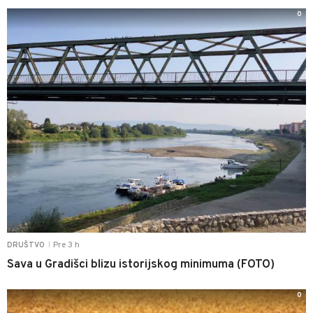
0
Pre 3 h
DRUŠTVO
|
Sava u Gradišci blizu istorijskog minimuma (FOTO)
0