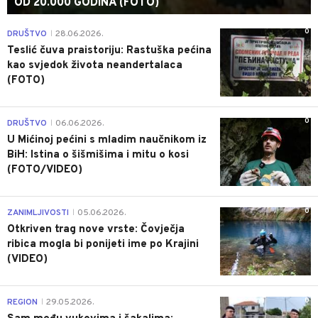
OD 20.000 GODINA (FOTO)
0
DRUŠTVO
28.06.2026.
|
Teslić čuva praistoriju: Rastuška pećina
kao svjedok života neandertalaca
(FOTO)
0
DRUŠTVO
06.06.2026.
|
U Mićinoj pećini s mladim naučnikom iz
BiH: Istina o šišmišima i mitu o kosi
(FOTO/VIDEO)
0
ZANIMLJIVOSTI
05.06.2026.
|
Otkriven trag nove vrste: Čovječja
ribica mogla bi ponijeti ime po Krajini
(VIDEO)
0
REGION
29.05.2026.
|