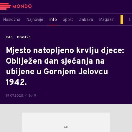
Naslovna
Najnovije
Info
Sport
Zabava
Magazin
M
Info
Društvo
Mjesto natopljeno krvlju djece:
Obilježen dan sjećanja na
ubijene u Gornjem Jelovcu
1942.
19.07.2025. / 18:49