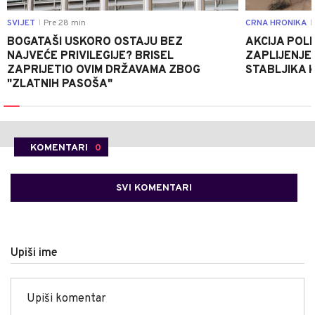
SVIJET
Pre 28 min
CRNA HRONIKA
|
|
BOGATAŠI USKORO OSTAJU BEZ
AKCIJA POLIC
NAJVEĆE PRIVILEGIJE? BRISEL
ZAPLIJENJEN
ZAPRIJETIO OVIM DRŽAVAMA ZBOG
STABLJIKA 
"ZLATNIH PASOŠA"
KOMENTARI
0
SVI KOMENTARI
Upiši ime