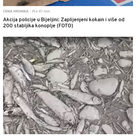
Pre 47 min
CRNA HRONIKA
|
Akcija policije u Bijeljini: Zaplijenjeni kokain i više od
200 stabljika konoplje (FOTO)
0