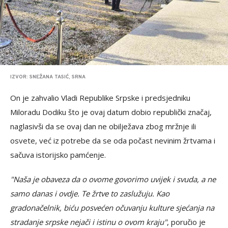
IZVOR: SNEŽANA TASIĆ, SRNA
On je zahvalio Vladi Republike Srpske i predsjedniku
Miloradu Dodiku što je ovaj datum dobio republički značaj,
naglasivši da se ovaj dan ne obilježava zbog mržnje ili
osvete, već iz potrebe da se oda počast nevinim žrtvama i
sačuva istorijsko pamćenje.
"Naša je obaveza da o ovome govorimo uvijek i svuda, a ne
samo danas i ovdje. Te žrtve to zaslužuju. Kao
gradonačelnik, biću posvećen očuvanju kulture sjećanja na
stradanje srpske nejači i istinu o ovom kraju"
, poručio je