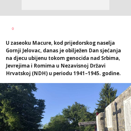
Vesna
AUTOR
0
Kerkez
U zaseoku Macure, kod prijedorskog naselja
Gornji Jelovac, danas je obilježen Dan sjećanja
na djecu ubijenu tokom genocida nad Srbima,
Jevrejima i Romima u Nezavisnoj Državi
Hrvatskoj (NDH) u periodu 1941–1945. godine.