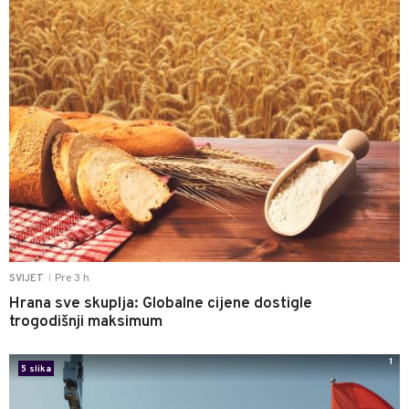
Pre 3 h
SVIJET
|
Hrana sve skuplja: Globalne cijene dostigle
trogodišnji maksimum
1
5 slika