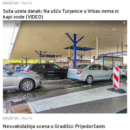
Pre 1 h
DRUŠTVO
|
Suša uzela danak: Na ušću Turjanice u Vrbas nema ni
kapi vode (VIDEO)
0
Pre 1 h
DRUŠTVO
|
Nesvakidašnja scena u Gradišci: Prijedorčanin