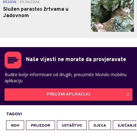
0
REGION
29.06.2024.
|
Služen parastos žrtvama u
Jadovnom
Naše vijesti ne morate da provjeravate
Budite bolje informisani od drugih, preuzmite Mondo mobilnu
aplikaciju
PREUZMI APLIKACIJU
TAGOVI
NDH
PRIJEDOR
USTAŠTVO
DJECA
SJEĆANJE