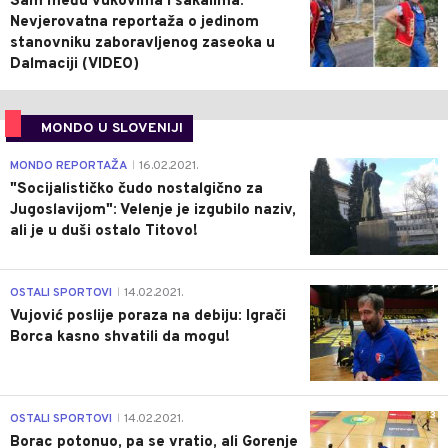
Sam među vukovima i šakalima:
Nevjerovatna reportaža o jedinom
stanovniku zaboravljenog zaseoka u
Dalmaciji (VIDEO)
MONDO U SLOVENIJI
4
MONDO REPORTAŽA
16.02.2021.
|
"Socijalističko čudo nostalgično za
Jugoslavijom": Velenje je izgubilo naziv,
ali je u duši ostalo Titovo!
1
OSTALI SPORTOVI
14.02.2021.
|
Vujović poslije poraza na debiju: Igrači
Borca kasno shvatili da mogu!
3
OSTALI SPORTOVI
14.02.2021.
|
Borac potonuo, pa se vratio, ali Gorenje