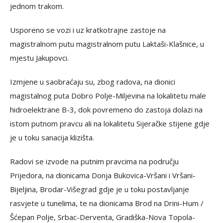
jednom trakom.
Usporeno se vozi i uz kratkotrajne zastoje na
magistralnom putu magistralnom putu Laktaši-Klašnice, u
mjestu Jakupovci.
Izmjene u saobraćaju su, zbog radova, na dionici
magistalnog puta Dobro Polje-Miljevina na lokalitetu male
hidroelektrane B-3, dok povremeno do zastoja dolazi na
istom putnom pravcu ali na lokalitetu Sijeračke stijene gdje
je u toku sanacija klizišta.
Radovi se izvode na putnim pravcima na području
Prijedora, na dionicama Donja Bukovica-Vršani i Vršani-
Bijeljina, Brodar-Višegrad gdje je u toku postavljanje
rasvjete u tunelima, te na dionicama Brod na Drini-Hum /
Šćepan Polje, Srbac-Derventa, Gradiška-Nova Topola-