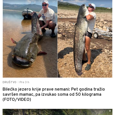
Pre 3 h
DRUŠTVO
|
Bilećko jezero krije prave nemani: Pet godina tražio
savršen mamac, pa izvukao soma od 50 kilograma
(FOTO/VIDEO)
0