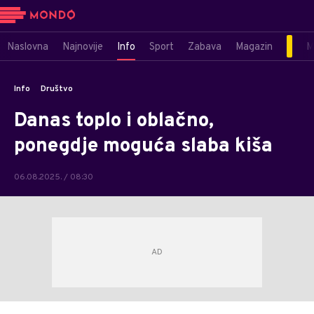
Naslovna
Najnovije
Info
Sport
Zabava
Magazin
M
Info
Društvo
Danas toplo i oblačno,
ponegdje moguća slaba kiša
06.08.2025. / 08:30