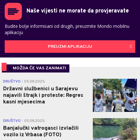
Naše vijesti ne morate da provjeravate
Budite bolje informisani od drugih, preuzmite Mondo mobilnu
aplikaciju
PREUZMI APLIKACIJU
MOŽDA ĆE VAS ZANIMATI
1
DRUŠTVO
05.08.2025.
|
Državni službenici u Sarajevu
najavili štrajk i proteste: Regres
kasni mjesecima
0
DRUŠTVO
05.08.2025.
|
Banjalučki vatrogasci izvlačili
vozilo iz Vrbasa (FOTO)