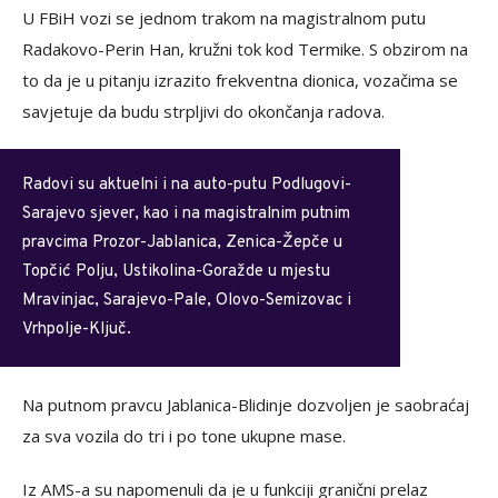
U FBiH vozi se jednom trakom na magistralnom putu
Radakovo-Perin Han, kružni tok kod Termike. S obzirom na
to da je u pitanju izrazito frekventna dionica, vozačima se
savjetuje da budu strpljivi do okončanja radova.
Radovi su aktuelni i na auto-putu Podlugovi-
Sarajevo sjever, kao i na magistralnim putnim
pravcima Prozor-Jablanica, Zenica-Žepče u
Topčić Polju, Ustikolina-Goražde u mjestu
Mravinjac, Sarajevo-Pale, Olovo-Semizovac i
Vrhpolje-Ključ.
Na putnom pravcu Jablanica-Blidinje dozvoljen je saobraćaj
za sva vozila do tri i po tone ukupne mase.
Iz AMS-a su napomenuli da je u funkciji granični prelaz