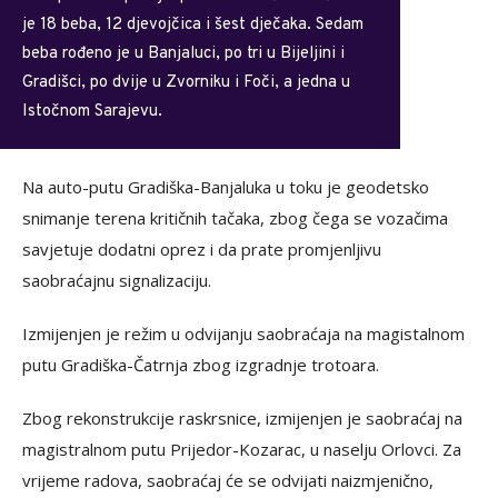
je 18 beba, 12 djevojčica i šest dječaka. Sedam
beba rođeno je u Banjaluci, po tri u Bijeljini i
Gradišci, po dvije u Zvorniku i Foči, a jedna u
Istočnom Sarajevu.
Na auto-putu Gradiška-Banjaluka u toku je geodetsko
snimanje terena kritičnih tačaka, zbog čega se vozačima
savjetuje dodatni oprez i da prate promjenljivu
saobraćajnu signalizaciju.
Izmijenjen je režim u odvijanju saobraćaja na magistalnom
putu Gradiška-Čatrnja zbog izgradnje trotoara.
Zbog rekonstrukcije raskrsnice, izmijenjen je saobraćaj na
magistralnom putu Prijedor-Kozarac, u naselju Orlovci. Za
vrijeme radova, saobraćaj će se odvijati naizmjenično,