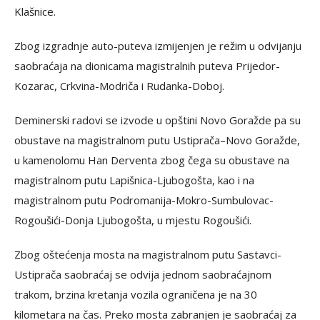
Klašnice.
Zbog izgradnje auto-puteva izmijenjen je režim u odvijanju
saobraćaja na dionicama magistralnih puteva Prijedor-
Kozarac, Crkvina-Modriča i Rudanka-Doboj.
Deminerski radovi se izvode u opštini Novo Goražde pa su
obustave na magistralnom putu Ustiprača–Novo Goražde,
u kamenolomu Han Derventa zbog čega su obustave na
magistralnom putu Lapišnica-Ljubogošta, kao i na
magistralnom putu Podromanija-Mokro-Sumbulovac-
Rogoušići-Donja Ljubogošta, u mjestu Rogoušići.
Zbog oštećenja mosta na magistralnom putu Sastavci-
Ustiprača saobraćaj se odvija jednom saobraćajnom
trakom, brzina kretanja vozila ograničena je na 30
kilometara na čas. Preko mosta zabranjen je saobraćaj za