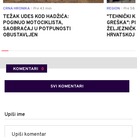
CRNA HRONIKA
Pre 43 min
REGION
Pre 58 
|
|
TEŽAK UDES KOD HADŽIĆA:
"TEHNIČKI K
POGINUO MOTOCIKLISTA,
GREŠKA": P
SAOBRAĆAJ U POTPUNOSTI
ŽELJEZNIČK
OBUSTAVLJEN
HRVATSKOJ
KOMENTARI
0
SVI KOMENTARI
Upiši ime