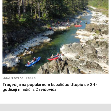
Pre 3 h
CRNA HRONIKA
|
Tragedija na popularnom kupalištu: Utopio se 24-
godišnji mladić iz Zavidovića