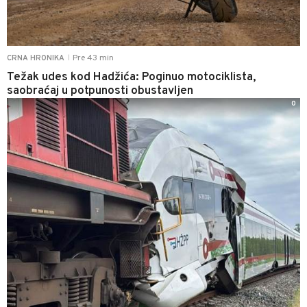
Pre 43 min
CRNA HRONIKA
|
Težak udes kod Hadžića: Poginuo motociklista,
saobraćaj u potpunosti obustavljen
0