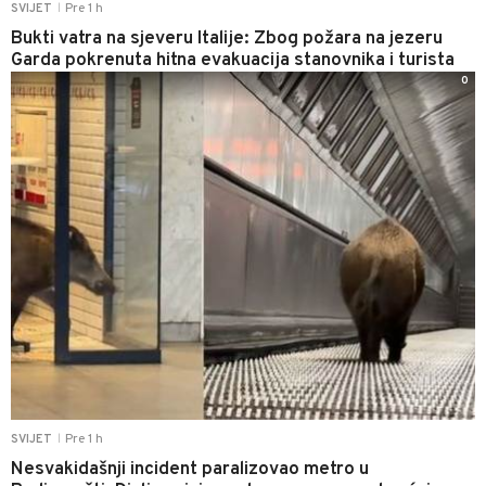
Pre 1 h
SVIJET
|
Bukti vatra na sjeveru Italije: Zbog požara na jezeru
Garda pokrenuta hitna evakuacija stanovnika i turista
0
Pre 1 h
SVIJET
|
Nesvakidašnji incident paralizovao metro u