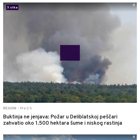
0
5 slika
Pre 2 h
REGION
|
Buktinja ne jenjava: Požar u Deliblatskoj peščari
zahvatio oko 1.500 hektara šume i niskog rastinja
0