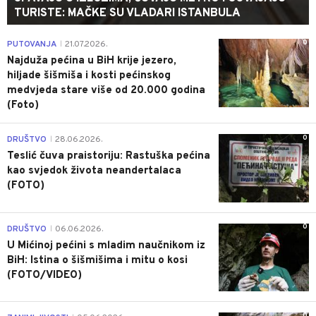
TURISTE: MAČKE SU VLADARI ISTANBULA
0
PUTOVANJA
21.07.2026.
|
Najduža pećina u BiH krije jezero,
hiljade šišmiša i kosti pećinskog
medvjeda stare više od 20.000 godina
(Foto)
0
DRUŠTVO
28.06.2026.
|
Teslić čuva praistoriju: Rastuška pećina
kao svjedok života neandertalaca
(FOTO)
0
DRUŠTVO
06.06.2026.
|
U Mićinoj pećini s mladim naučnikom iz
BiH: Istina o šišmišima i mitu o kosi
(FOTO/VIDEO)
0