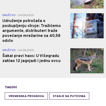
2
DRUŠTVO
04.08.2025.
|
Udruženje potrošača o
poskupljenju struje: Tražićemo
argumente, distributeri traže
povećanje mrežarine za 40,58
odsto
0
DRUŠTVO
04.08.2025.
|
Šakal pravi haos: U Višegradu
zaklao 12 jagnjadi i jednu ovcu
TAGOVI
VREMENSKA PROGNOZA
STANJE NA PUTEVIMA