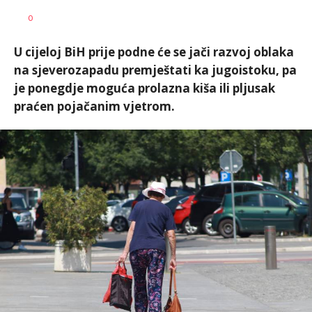
Vesna
AUTOR
0
Kerkez
U cijeloj BiH prije podne će se jači razvoj oblaka
na sjeverozapadu premještati ka jugoistoku, pa
je ponegdje moguća prolazna kiša ili pljusak
praćen pojačanim vjetrom.