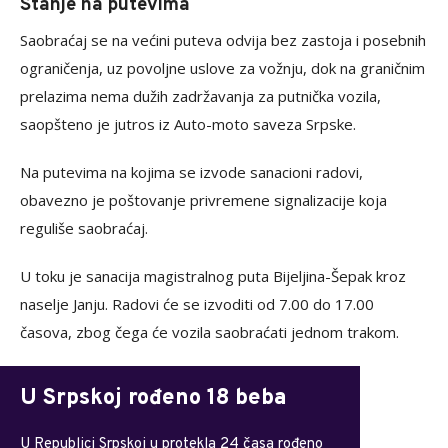
Stanje na putevima
Saobraćaj se na većini puteva odvija bez zastoja i posebnih
ograničenja, uz povoljne uslove za vožnju, dok na graničnim
prelazima nema dužih zadržavanja za putnička vozila,
saopšteno je jutros iz Auto-moto saveza Srpske.
Na putevima na kojima se izvode sanacioni radovi,
obavezno je poštovanje privremene signalizacije koja
reguliše saobraćaj.
U toku je sanacija magistralnog puta Bijeljina-Šepak kroz
naselje Janju. Radovi će se izvoditi od 7.00 do 17.00
časova, zbog čega će vozila saobraćati jednom trakom.
U Srpskoj rođeno 18 beba
U Republici Srpskoj u protekla 24 časa rođeno