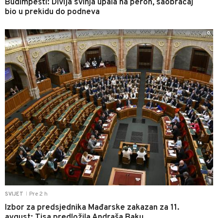
Budimpešti: Divlja svinja upala na peron, saobraćaj
bio u prekidu do podneva
0
Pre 2 h
SVIJET
|
Izbor za predsjednika Mađarske zakazan za 11.
avgust: Tisa predložila Andraša Baku