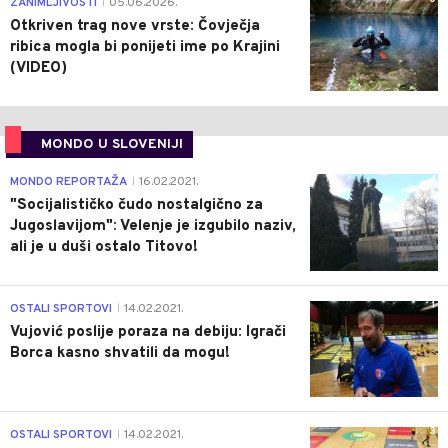
ZANIMLJIVOSTI
05.06.2026.
|
Otkriven trag nove vrste: Čovječja
ribica mogla bi ponijeti ime po Krajini
(VIDEO)
MONDO U SLOVENIJI
4
MONDO REPORTAŽA
16.02.2021.
|
"Socijalističko čudo nostalgično za
Jugoslavijom": Velenje je izgubilo naziv,
ali je u duši ostalo Titovo!
1
OSTALI SPORTOVI
14.02.2021.
|
Vujović poslije poraza na debiju: Igrači
Borca kasno shvatili da mogu!
3
OSTALI SPORTOVI
14.02.2021.
|