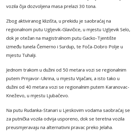
vozila čija dozvoljena masa prelazi 30 tona.
Zbog aktiviranog klizišta, u prekidu je saobraćaj na
regionalnom putu Ugljevik-Glavičice, u mjestu Ugljevik Selo,
dok je otežan na magistralnom putu Gacko-Tjentište
između tunela Čemerno i Surdup, te Foča-Dobro Polje u
mjestu Tuhalji.
Jednom trakom u dužini od 50 metara vozi se regionalnim
putem Prnjavor-Ukrina, u mjestu Vijačani, a isto tako u
dužini od 40 metara vozi se regionalnim putem Karanovac-
Kneževo, u mjestu Ljubačevo.
Na putu Rudanka-Stanari u Ljeskovim vodama saobraćaj se
za putnička vozila odvija usporeno, dok se teretna vozila
preusmjeravaju na alternativni pravac preko Jelaha.