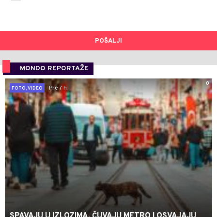
POŠALJI
MONDO REPORTAŽE
0
Pre 7 h
FOTO, VIDEO
SPAVAJU U IZLOZIMA, ČUVAJU METRO I OSVAJAJU