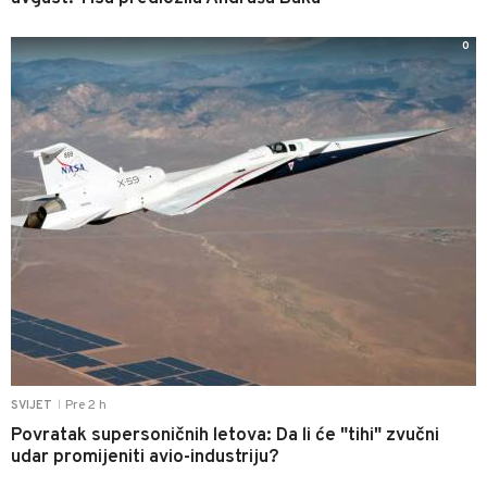
0
Pre 2 h
SVIJET
|
Povratak supersoničnih letova: Da li će "tihi" zvučni
udar promijeniti avio-industriju?