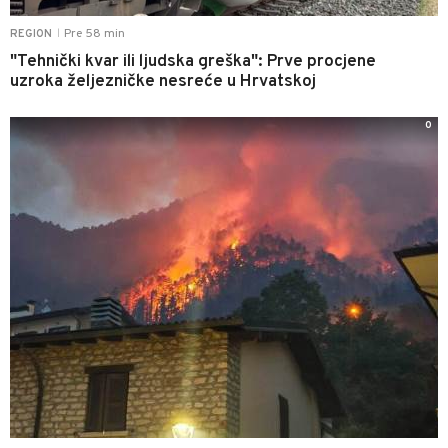
Pre 58 min
REGION
|
"Tehnički kvar ili ljudska greška": Prve procjene
uzroka željezničke nesreće u Hrvatskoj
0