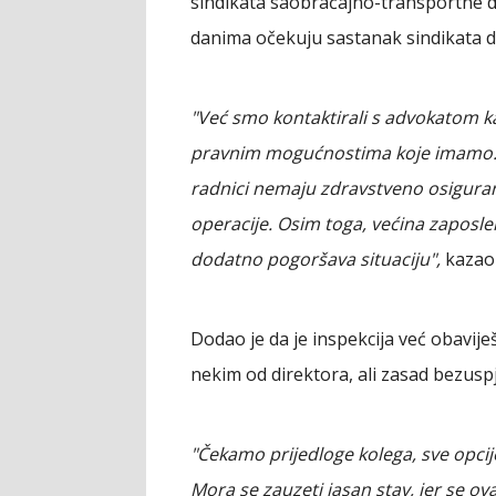
sindikata saobraćajno-transportne dje
danima očekuju sastanak sindikata da
"Već smo kontaktirali s advokatom k
pravnim mogućnostima koje imamo. Si
radnici nemaju zdravstveno osiguranj
operacije. Osim toga, većina zaposle
dodatno pogoršava situaciju",
kazao 
Dodao je da je inspekcija već obavije
nekim od direktora, ali zasad bezusp
"Čekamo prijedloge kolega, sve opcije
Mora se zauzeti jasan stav, jer se ova