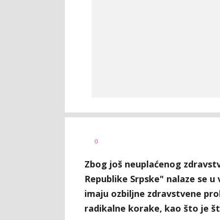
Nikolina
AUTOR
0
Damjanić
Zbog još neuplaćenog zdravstv
Republike Srpske" nalaze se u 
imaju ozbiljne zdravstvene prob
radikalne korake, kao što je št