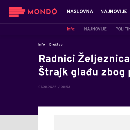
NASLOVNA
NAJNOVIJE
Info:
NAJNOVIJE
POLITI
Info
Društvo
Radnici Željeznic
Štrajk glađu zbog 
07.08.2025. / 08:53