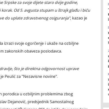
ke Srpske za svoje dijete staro dvije godine,
orak. Od 5. avgusta stupam u štrajk glađu i biću
e do uplate zdravstvenog osiguranja",
kazao je
da izrazi svoje ogorčenje i ukaže na ozbiljne
jem zakonskih obaveza poslodavca.
dravlje, što je direktna odgovornost uprave
je Peulić za "Nezavisne novine".
ovih porodica u ozbiljnim problemima zbog
islav Dejanović, predsjednik Samostalnog