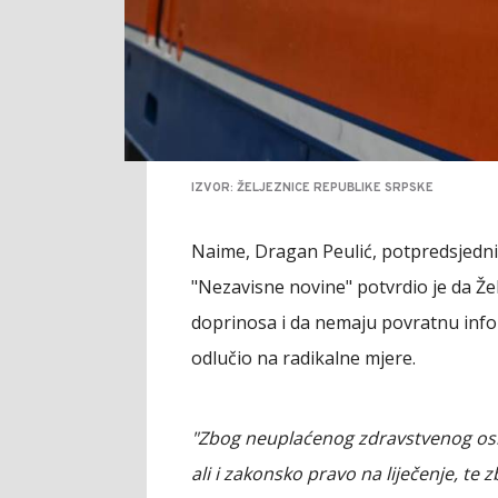
IZVOR: ŽELJEZNICE REPUBLIKE SRPSKE
Naime, Dragan Peulić, potpredsjednik
"Nezavisne novine" potvrdio je da Žel
doprinosa i da nemaju povratnu infor
odlučio na radikalne mjere.
"Zbog neuplaćenog zdravstvenog osi
ali i zakonsko pravo na liječenje, t