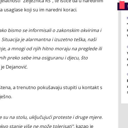
latnosti "Željeznica RS", te ističe da u narednim
 usaglase koji su im naredni koraci.
ako bismo se informisali o zakonskim okvirima i
tuacija je alarmantna i izuzetno teška, naši
e, a mnogi od njih hitno moraju na preglede ili
nih preko sebe ima osiguranu i djecu, što
je Dejanović.
štena, a trenutno pokušavaju stupiti u kontakt s
ješno.
 su na stolu, uključujući proteste i druge mjere.
kvo stanje više ne može tolerisati",
kazao je