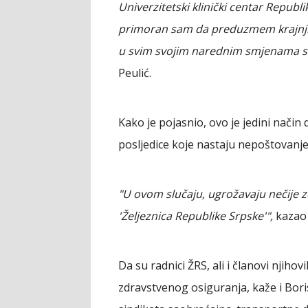
Univerzitetski klinički centar Republi
primoran sam da preduzmem krajnji k
u svim svojim narednim smjenama sv
Peulić.
Kako je pojasnio, ovo je jedini način 
posljedice koje nastaju nepoštovan
"U ovom slučaju, ugrožavaju nečije z
'Željeznica Republike Srpske'",
kazao 
Da su radnici ŽRS, ali i članovi njih
zdravstvenog osiguranja, kaže i Bor