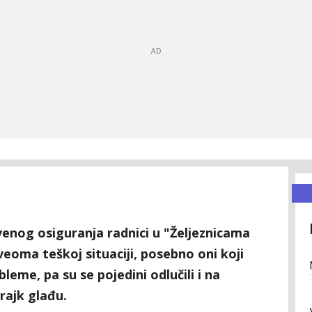
enog osiguranja radnici u "Željeznicama
veoma teškoj situaciji, posebno oni koji
leme, pa su se pojedini odlučili i na
rajk glađu.