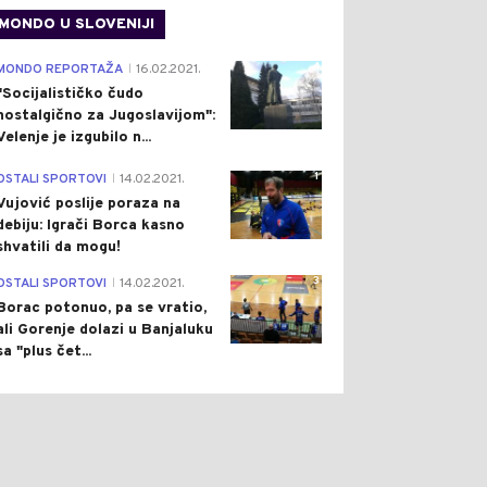
MONDO U SLOVENIJI
4
MONDO REPORTAŽA
16.02.2021.
|
"Socijalističko čudo
nostalgično za Jugoslavijom":
Velenje je izgubilo n...
1
OSTALI SPORTOVI
14.02.2021.
|
Vujović poslije poraza na
debiju: Igrači Borca kasno
shvatili da mogu!
3
OSTALI SPORTOVI
14.02.2021.
|
Borac potonuo, pa se vratio,
ali Gorenje dolazi u Banjaluku
sa "plus čet...