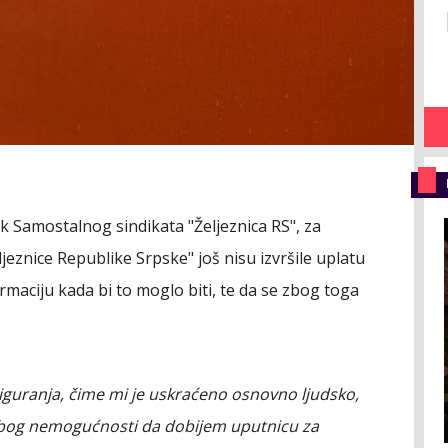
 Samostalnog sindikata "Željeznica RS", za
jeznice Republike Srpske" još nisu izvršile uplatu
maciju kada bi to moglo biti, te da se zbog toga
guranja, čime mi je uskraćeno osnovno ljudsko,
e zbog nemogućnosti da dobijem uputnicu za