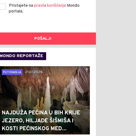
Pristajete na
pravila korišćenja
Mondo
portala.
POŠALJI
MONDO REPORTAŽE
0
21.07.2026.
PUTOVANJA
NAJDUŽA PEĆINA U BIH KRIJE
JEZERO, HILJADE ŠIŠMIŠA I
KOSTI PEĆINSKOG MED...