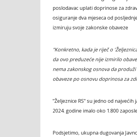
poslodavac uplati doprinose za zdr
osiguranje dva mjeseca od posljednj
izmiruju svoje zakonske obaveze
"Konkretno, kada je riječ o 'Željezn
da ovo preduzeće nije izmirilo obav
nema zakonskog osnova da produži p
obaveze po osnovu doprinosa za zdr
"Željeznice RS" su jedno od najvećih
2024. godine imalo oko 1.800 zaposle
Podsjetimo, ukupna dugovanja Javno