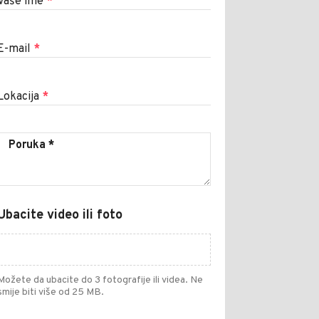
Vaše ime
*
E-mail
*
Lokacija
*
Ubacite video ili foto
Možete da ubacite do 3 fotografije ili videa. Ne
smije biti više od 25 MB.