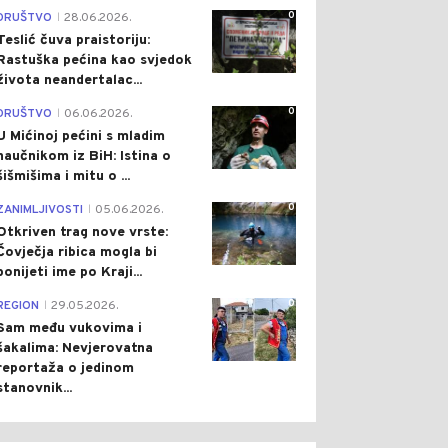
0
DRUŠTVO
28.06.2026.
|
Teslić čuva praistoriju:
Rastuška pećina kao svjedok
života neandertalac...
0
DRUŠTVO
06.06.2026.
|
U Mićinoj pećini s mladim
naučnikom iz BiH: Istina o
šišmišima i mitu o ...
0
ZANIMLJIVOSTI
05.06.2026.
|
Otkriven trag nove vrste:
Čovječja ribica mogla bi
ponijeti ime po Kraji...
0
REGION
29.05.2026.
|
Sam među vukovima i
šakalima: Nevjerovatna
reportaža o jedinom
stanovnik...