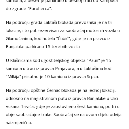
kamiona, a deset je parkirano u desnoj traci od Kampusa
do zgrade "Euroherca".
Na području grada Laktaši blokada prevoznika je na tri
lokacije, i to put rezervisan za saobraćaj motornih vozila u
Glamočanima, kod hotela "Ćubić", gdje je na pravcu iz
Banjaluke parkirano 15 teretnih vozila.
U Klašnicama kod ugostiteljskog objekta "Paun" je 15
kamiona u traci iz pravca Prnjavora, a u Laktašima kod
"Milkija" prisutno je 10 kamiona iz pravca Srpca.
Na području opštine Čelinac blokada je na jednoj lokaciji,
odnosno na magistralnom putu iz pravca Banjaluke u Ulici
Vukana Trivića, gdje je zaustavljeno šest kamiona, po tri u
obje saobraćajne trake. Saobraćaj se na ovom dijelu odvija
naizmjenično.