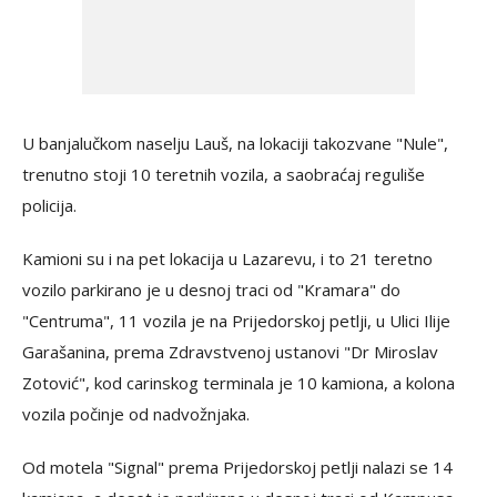
U banjalučkom naselju Lauš, na lokaciji takozvane "Nule",
trenutno stoji 10 teretnih vozila, a saobraćaj reguliše
policija.
Kamioni su i na pet lokacija u Lazarevu, i to 21 teretno
vozilo parkirano je u desnoj traci od "Kramara" do
"Centruma", 11 vozila je na Prijedorskoj petlji, u Ulici Ilije
Garašanina, prema Zdravstvenoj ustanovi "Dr Miroslav
Zotović", kod carinskog terminala je 10 kamiona, a kolona
vozila počinje od nadvožnjaka.
Od motela "Signal" prema Prijedorskoj petlji nalazi se 14