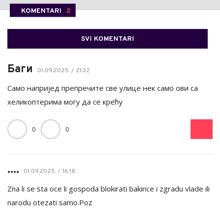
KOMENTARI
2
SVI KOMENTARI
Баги
01.09.2025. / 21:32
Само напријед препречите све улице нек само ови са
хеликоптерима могу да се крећу
0
0
....
01.09.2025. / 16:18
Zna li se sta oce li gospoda blokirati bakince i zgradu vlade ili
narodu otezati samo.Poz