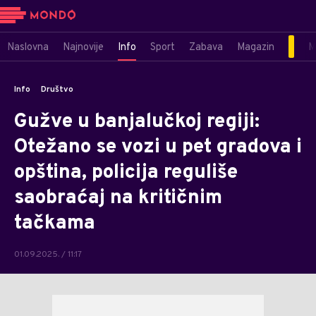
Naslovna
Najnovije
Info
Sport
Zabava
Magazin
M
Info
Društvo
Gužve u banjalučkoj regiji:
Otežano se vozi u pet gradova i
opština, policija reguliše
saobraćaj na kritičnim
tačkama
01.09.2025. / 11:17