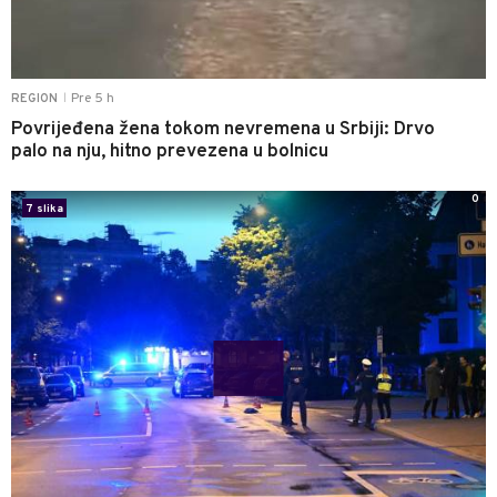
Pre 5 h
REGION
|
Povrijeđena žena tokom nevremena u Srbiji: Drvo
palo na nju, hitno prevezena u bolnicu
0
7 slika