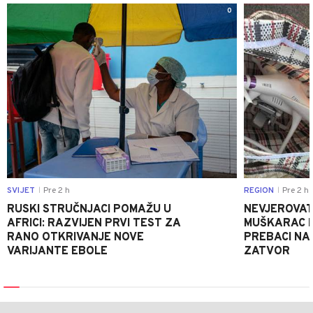
0
SVIJET
Pre 2 h
REGION
Pre 2 h
|
|
RUSKI STRUČNJACI POMAŽU U
NEVJEROVATA
AFRICI: RAZVIJEN PRVI TEST ZA
MUŠKARAC H
RANO OTKRIVANJE NOVE
PREBACI NA
VARIJANTE EBOLE
ZATVOR