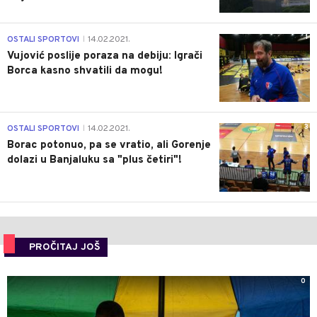
1
OSTALI SPORTOVI
14.02.2021.
|
Vujović poslije poraza na debiju: Igrači
Borca kasno shvatili da mogu!
3
OSTALI SPORTOVI
14.02.2021.
|
Borac potonuo, pa se vratio, ali Gorenje
dolazi u Banjaluku sa "plus četiri"!
PROČITAJ JOŠ
0