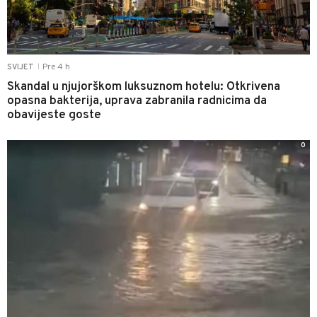
Pre 4 h
SVIJET
|
Skandal u njujorškom luksuznom hotelu: Otkrivena
opasna bakterija, uprava zabranila radnicima da
obavijeste goste
0