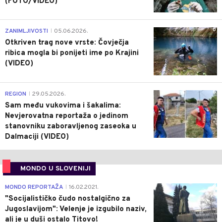
(FOTO/VIDEO)
0
ZANIMLJIVOSTI
05.06.2026.
|
Otkriven trag nove vrste: Čovječja
ribica mogla bi ponijeti ime po Krajini
(VIDEO)
0
REGION
29.05.2026.
|
Sam među vukovima i šakalima:
Nevjerovatna reportaža o jedinom
stanovniku zaboravljenog zaseoka u
Dalmaciji (VIDEO)
MONDO U SLOVENIJI
4
MONDO REPORTAŽA
16.02.2021.
|
"Socijalističko čudo nostalgično za
Jugoslavijom": Velenje je izgubilo naziv,
ali je u duši ostalo Titovo!