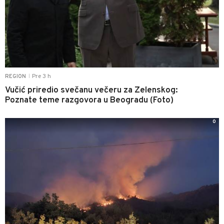
Pre 3 h
REGION
|
Vučić priredio svečanu večeru za Zelenskog:
Poznate teme razgovora u Beogradu (Foto)
0