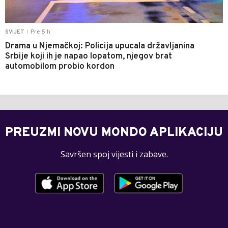
Pre 5 h
SVIJET
|
Drama u Njemačkoj: Policija upucala državljanina
Srbije koji ih je napao lopatom, njegov brat
automobilom probio kordon
PREUZMI NOVU MONDO APLIKACIJU
Savršen spoj vijesti i zabave.