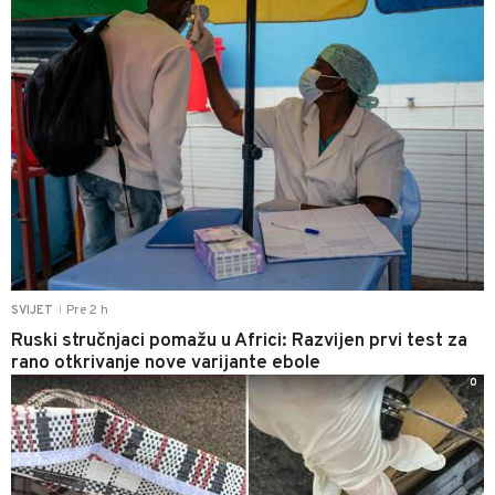
Pre 2 h
SVIJET
|
Ruski stručnjaci pomažu u Africi: Razvijen prvi test za
rano otkrivanje nove varijante ebole
0