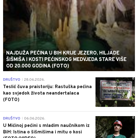
NAJDUŽA PEĆINA U BIH KRIJE JEZERO, HILJADE
ŠIŠMIŠA I KOSTI PEĆINSKOG MEDVJEDA STARE VIŠE
OD 20.000 GODINA (FOTO)
0
DRUŠTVO
28.06.2026.
|
Teslić čuva praistoriju: Rastuška pećina
kao svjedok života neandertalaca
(FOTO)
0
DRUŠTVO
06.06.2026.
|
U Mićinoj pećini s mladim naučnikom iz
BiH: Istina o šišmišima i mitu o kosi