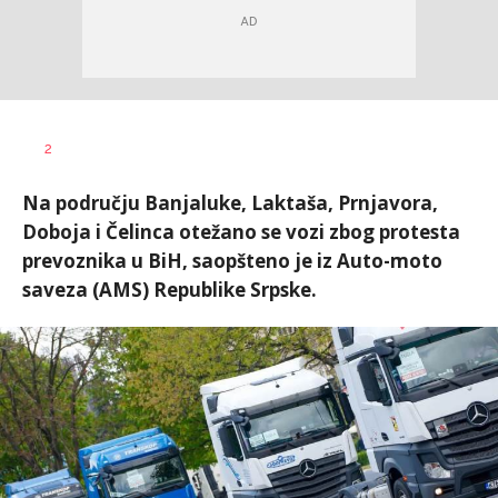
Dušan
AUTOR
2
Volaš
Na području Banjaluke, Laktaša, Prnjavora,
Doboja i Čelinca otežano se vozi zbog protesta
prevoznika u BiH, saopšteno je iz Auto-moto
saveza (AMS) Republike Srpske.