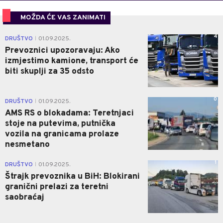
MOŽDA ĆE VAS ZANIMATI
4
DRUŠTVO
01.09.2025.
|
Prevoznici upozoravaju: Ako
izmjestimo kamione, transport će
biti skuplji za 35 odsto
0
DRUŠTVO
01.09.2025.
|
AMS RS o blokadama: Teretnjaci
stoje na putevima, putnička
vozila na granicama prolaze
nesmetano
1
DRUŠTVO
01.09.2025.
|
Štrajk prevoznika u BiH: Blokirani
granični prelazi za teretni
saobraćaj