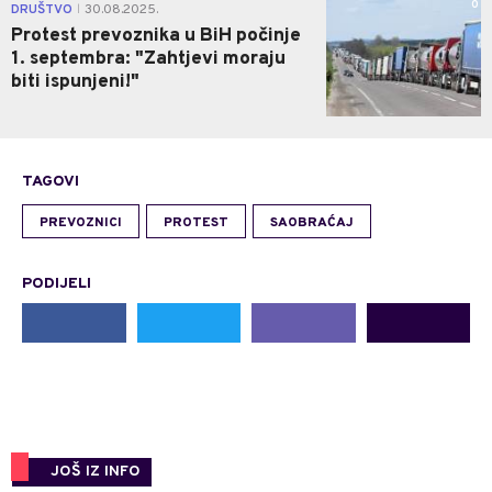
0
DRUŠTVO
30.08.2025.
|
Protest prevoznika u BiH počinje
1. septembra: "Zahtjevi moraju
biti ispunjeni!"
TAGOVI
PREVOZNICI
PROTEST
SAOBRAĆAJ
PODIJELI
JOŠ IZ INFO