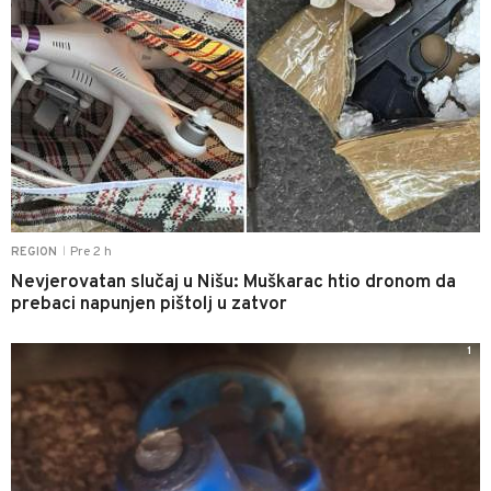
Pre 2 h
REGION
|
Nevjerovatan slučaj u Nišu: Muškarac htio dronom da
prebaci napunjen pištolj u zatvor
1