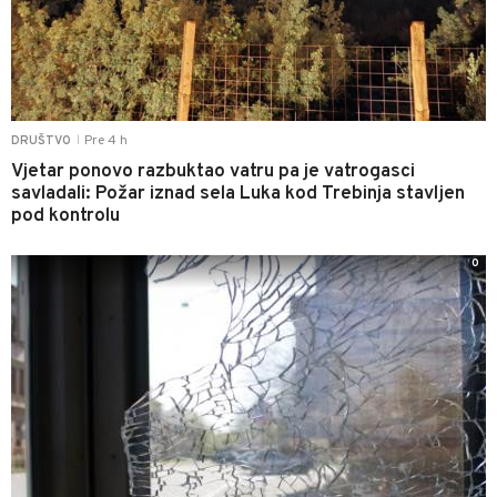
Pre 4 h
DRUŠTVO
|
Vjetar ponovo razbuktao vatru pa je vatrogasci
savladali: Požar iznad sela Luka kod Trebinja stavljen
pod kontrolu
0