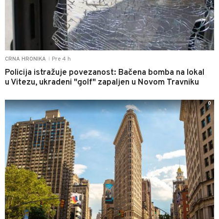
Pre 4 h
CRNA HRONIKA
|
Policija istražuje povezanost: Bačena bomba na lokal
u Vitezu, ukradeni "golf" zapaljen u Novom Travniku
0