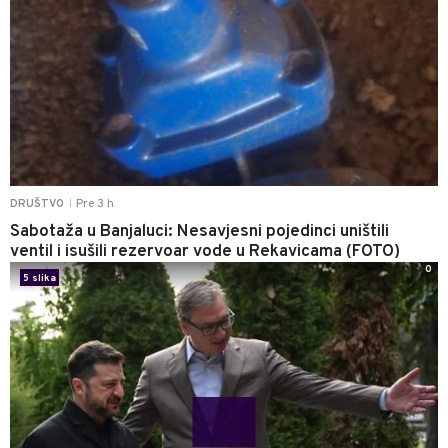
Pre 3 h
DRUŠTVO
|
Sabotaža u Banjaluci: Nesavjesni pojedinci uništili
ventil i isušili rezervoar vode u Rekavicama (FOTO)
0
5 slika