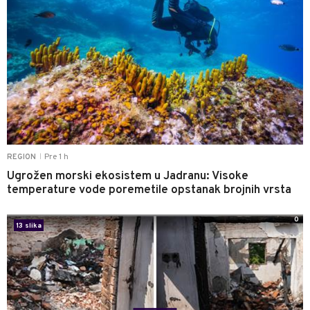
Pre 1 h
REGION
|
Ugrožen morski ekosistem u Jadranu: Visoke
temperature vode poremetile opstanak brojnih vrsta
0
13 slika