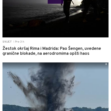
Pre 3 h
SVIJET
|
Žestok okršaj Rima i Madrida: Pao Šengen, uvedene
granične blokade, na aerodromima opšti haos
0