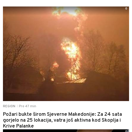
0
Pre 47 min
REGION
|
Požari bukte širom Sjeverne Makedonije: Za 24 sata
gorjelo na 25 lokacija, vatra još aktivna kod Skoplja i
Krive Palanke
0