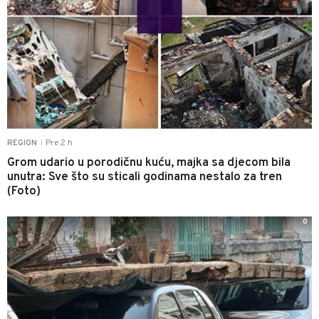
Pre 2 h
REGION
|
Grom udario u porodičnu kuću, majka sa djecom bila
unutra: Sve što su sticali godinama nestalo za tren
(Foto)
0