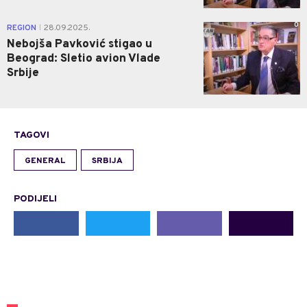
0
REGION
28.09.2025.
|
Nebojša Pavković stigao u
Beograd: Sletio avion Vlade
Srbije
TAGOVI
GENERAL
SRBIJA
PODIJELI