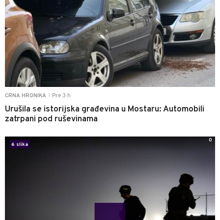
Pre 3 h
CRNA HRONIKA
|
Urušila se istorijska građevina u Mostaru: Automobili
zatrpani pod ruševinama
0
6 slika