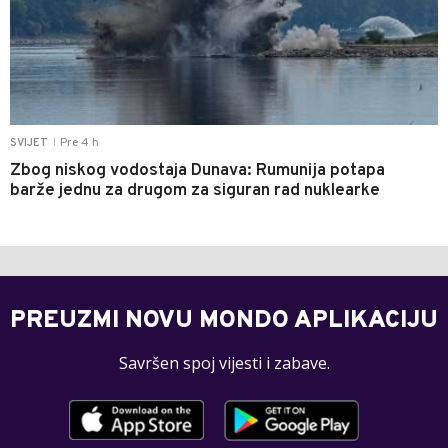
Pre 4 h
SVIJET
|
Zbog niskog vodostaja Dunava: Rumunija potapa
barže jednu za drugom za siguran rad nuklearke
PREUZMI NOVU MONDO APLIKACIJU
Savršen spoj vijesti i zabave.