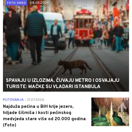
0
08.08.2026.
FOTO, VIDEO
SPAVAJU U IZLOZIMA, ČUVAJU METRO I OSVAJAJU
TURISTE: MAČKE SU VLADARI ISTANBULA
0
PUTOVANJA
21.07.2026.
|
Najduža pećina u BiH krije jezero,
hiljade šišmiša i kosti pećinskog
medvjeda stare više od 20.000 godina
(Foto)