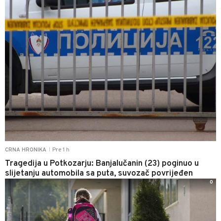
Pre 1 h
CRNA HRONIKA
|
Tragedija u Potkozarju: Banjalučanin (23) poginuo u
slijetanju automobila sa puta, suvozač povrijeđen
0