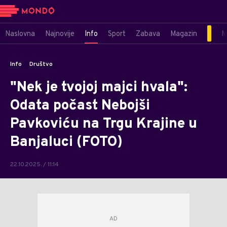
Naslovna
Najnovije
Info
Sport
Zabava
Magazin
M
Info
Društvo
"Nek je tvojoj majci hvala":
Odata počast Nebojši
Pavkoviću na Trgu Krajine u
Banjaluci (FOTO)
22.10.2025. / 11:14