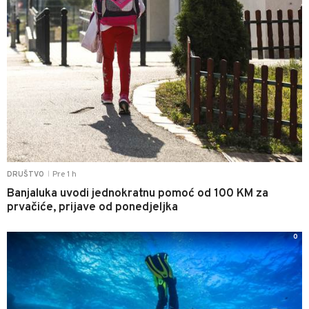
Pre 1 h
DRUŠTVO
|
Banjaluka uvodi jednokratnu pomoć od 100 KM za
prvačiće, prijave od ponedjeljka
0