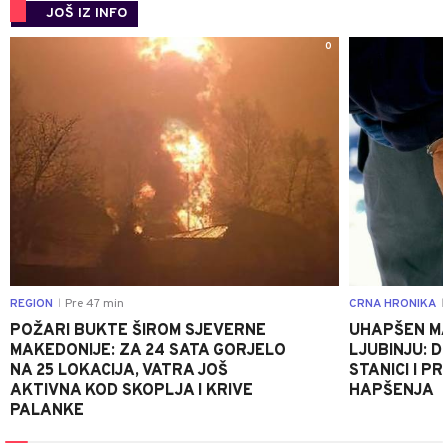
JOŠ IZ INFO
0
REGION
Pre 47 min
CRNA HRONIKA
|
|
POŽARI BUKTE ŠIROM SJEVERNE
UHAPŠEN MA
MAKEDONIJE: ZA 24 SATA GORJELO
LJUBINJU: D
NA 25 LOKACIJA, VATRA JOŠ
STANICI I 
AKTIVNA KOD SKOPLJA I KRIVE
HAPŠENJA
PALANKE