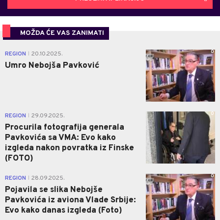
MOŽDA ĆE VAS ZANIMATI
0
REGION
20.10.2025.
|
Umro Nebojša Pavković
0
REGION
29.09.2025.
|
Procurila fotografija generala
Pavkovića sa VMA: Evo kako
izgleda nakon povratka iz Finske
(FOTO)
0
REGION
28.09.2025.
|
Pojavila se slika Nebojše
Pavkovića iz aviona Vlade Srbije:
Evo kako danas izgleda (Foto)