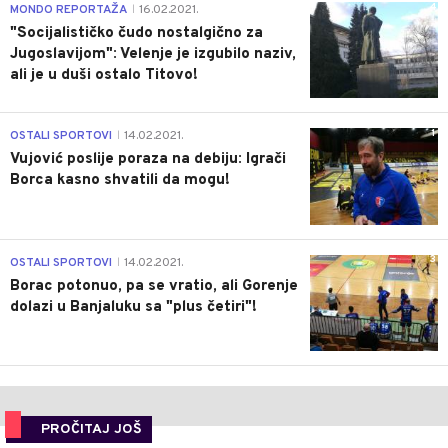
4
MONDO REPORTAŽA
16.02.2021.
|
"Socijalističko čudo nostalgično za
Jugoslavijom": Velenje je izgubilo naziv,
ali je u duši ostalo Titovo!
1
OSTALI SPORTOVI
14.02.2021.
|
Vujović poslije poraza na debiju: Igrači
Borca kasno shvatili da mogu!
3
OSTALI SPORTOVI
14.02.2021.
|
Borac potonuo, pa se vratio, ali Gorenje
dolazi u Banjaluku sa "plus četiri"!
PROČITAJ JOŠ