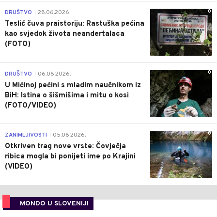
0
DRUŠTVO
28.06.2026.
|
Teslić čuva praistoriju: Rastuška pećina
kao svjedok života neandertalaca
(FOTO)
0
DRUŠTVO
06.06.2026.
|
U Mićinoj pećini s mladim naučnikom iz
BiH: Istina o šišmišima i mitu o kosi
(FOTO/VIDEO)
0
ZANIMLJIVOSTI
05.06.2026.
|
Otkriven trag nove vrste: Čovječja
ribica mogla bi ponijeti ime po Krajini
(VIDEO)
MONDO U SLOVENIJI