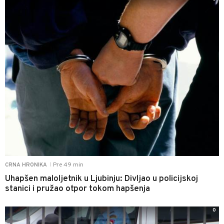
Pre 49 min
CRNA HRONIKA
|
Uhapšen maloljetnik u Ljubinju: Divljao u policijskoj
stanici i pružao otpor tokom hapšenja
0