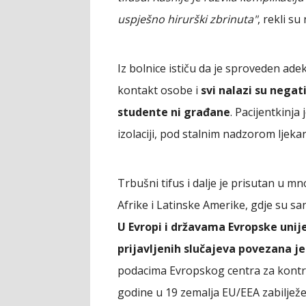
uspješno hirurški zbrinuta"
, rekli s
Iz bolnice ističu da je sproveden ad
kontakt osobe i
svi nalazi su negat
studente ni građane
. Pacijentkinja
izolaciji, pod stalnim nadzorom ljekar
Trbušni tifus i dalje je prisutan u m
Afrike i Latinske Amerike, gdje su sani
U Evropi i državama Evropske unije
prijavljenih slučajeva povezana 
podacima Evropskog centra za kontro
godine u 19 zemalja EU/EEA zabilježe