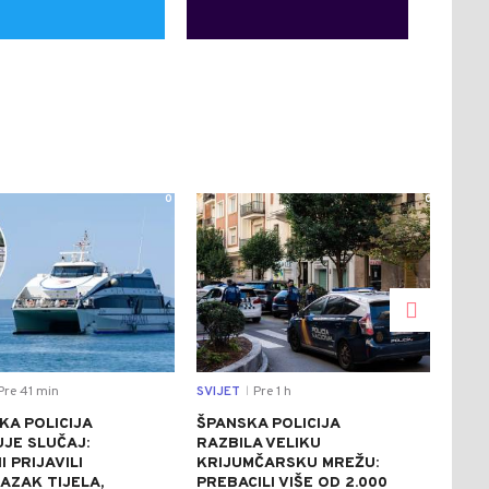
0
0
re 41 min
SVIJET
Pre 1 h
CRNA
|
KA POLICIJA
ŠPANSKA POLICIJA
TRA
JE SLUČAJ:
RAZBILA VELIKU
KRUP
 PRIJAVILI
KRIJUMČARSKU MREŽU:
PRO
AZAK TIJELA,
PREBACILI VIŠE OD 2.000
MUŠ