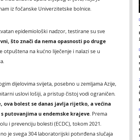
u nam iz fočanske Univerzitetske bolnice.
ekvatan epidemiološki nadzor, testirane su sve
ivni, što znači da nema opasnosti po druge
 je otpuštena na kućno liječenje i nalazi se u
a.
nogim dijelovima svijeta, posebno u zemljama Azije,
tarni uslovi lošiji, a pristup čistoj vodi ograničen.
, ova bolest se danas javlja rijetko, a većina
je s putovanjima u endemske krajeve
. Prema
lu i prevenciju bolesti (ECDC), tokom 2021.
no je svega 304 laboratorijski potvrđena slučaja