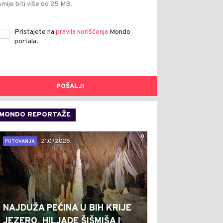
smije biti više od 25 MB.
Pristajete na
pravila korišćenja
Mondo
portala.
POŠALJI
MONDO REPORTAŽE
0
21.07.2026.
PUTOVANJA
NAJDUŽA PEĆINA U BIH KRIJE
JEZERO, HILJADE ŠIŠMIŠA I