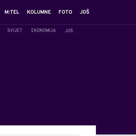
M:TEL
KOLUMNE
FOTO
JOŠ
SVIJET
EKONOMIJA
JOŠ