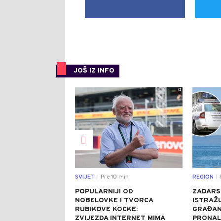
JOŠ IZ INFO
0
SVIJET
Pre 10 min
REGION
P
|
|
POPULARNIJI OD
ZADARS
NOBELOVKE I TVORCA
ISTRAŽU
RUBIKOVE KOCKE:
GRAĐANI
ZVIJEZDA INTERNET MIMA
PRONAL