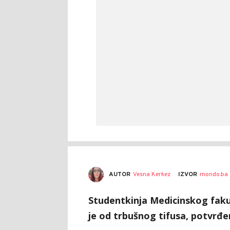
AUTOR
Vesna Kerkez
IZVOR
mondo.ba
Studentkinja Medicinskog fakult
je od trbušnog tifusa, potvrđen