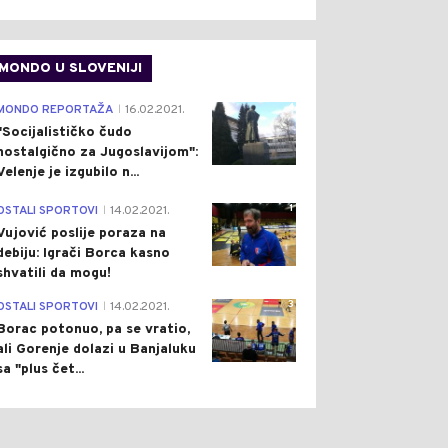
MONDO U SLOVENIJI
4
MONDO REPORTAŽA
16.02.2021.
|
"Socijalističko čudo
nostalgično za Jugoslavijom":
Velenje je izgubilo n...
1
OSTALI SPORTOVI
14.02.2021.
|
Vujović poslije poraza na
debiju: Igrači Borca kasno
shvatili da mogu!
3
OSTALI SPORTOVI
14.02.2021.
|
Borac potonuo, pa se vratio,
ali Gorenje dolazi u Banjaluku
sa "plus čet...