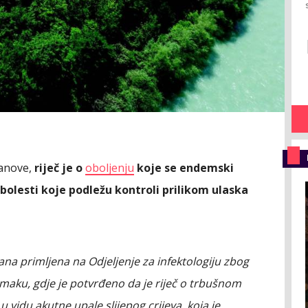
tanove,
riječ je o
oboljenju
koje se endemski
sti bolesti koje podležu kontroli prilikom ulaska
ana primljena na Odjeljenje za infektologiju zbog
maku, gdje je potvrđeno da je riječ o trbušnom
 u vidu akutne upale slijepog crijeva, koja je