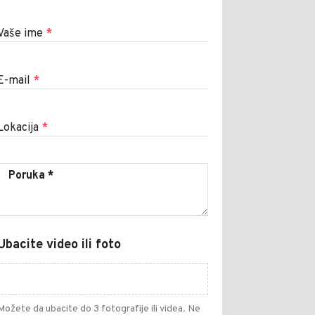
Vaše ime
*
E-mail
*
Lokacija
*
Ubacite video ili foto
Možete da ubacite do 3 fotografije ili videa. Ne