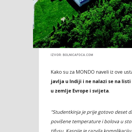
IZVOR: BOLNICAFOCA.COM
Kako su za MONDO naveli iz ove us
javlja u Indiji i ne nalazi se na li
u zemlje Evrope i svijeta
.
"Studentkinja je prije gotovo deset d
povišene temperature i bolova u sto
tifusu. Kasnije je razvila komplikaciju