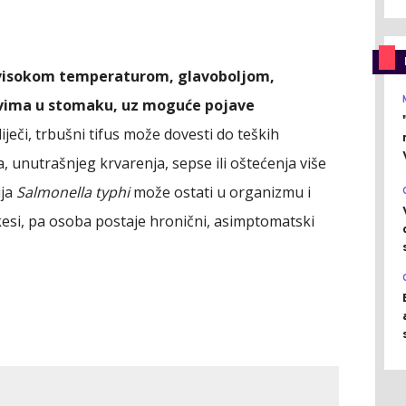
visokom temperaturom, glavoboljom,
ovima u stomaku, uz moguće pojave
liječi, trbušni tifus može dovesti do teških
a, unutrašnjeg krvarenja, sepse ili oštećenja više
ija
Salmonella typhi
može ostati u organizmu i
esi, pa osoba postaje hronični, asimptomatski