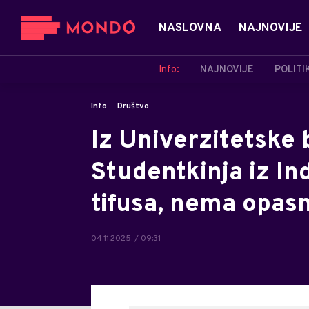
NASLOVNA
NAJNOVIJE
Info:
NAJNOVIJE
POLITI
Info
Društvo
Iz Univerzitetske 
Studentkinja iz In
tifusa, nema opasn
04.11.2025. / 09:31