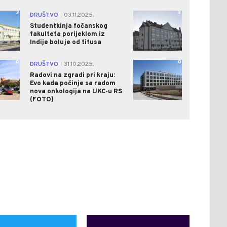
2
3
DRUŠTVO
03.11.2025.
|
Studentkinja fočanskog
fakulteta porijeklom iz
Indije boluje od tifusa
0
0
DRUŠTVO
31.10.2025.
|
Radovi na zgradi pri kraju:
Evo kada počinje sa radom
nova onkologija na UKC-u RS
(FOTO)