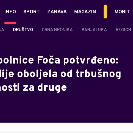
INFO
SPORT
ZABAVA
MAGAZIN
MOBIT
KA
DRUŠTVO
CRNA HRONIKA
BANJALUKA
REGION
bolnice Foča potvrđeno:
dije oboljela od trbušnog
osti za druge