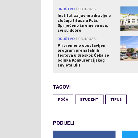
DRUŠTVO
03.11.2025.
|
Institut za javno zdravlje o
slučaju tifusa u Foči:
Spriječeno širenje virusa,
svi su dobro
DRUŠTVO
03.11.2025.
|
Privremeno obustavljen
program prenatalnih
testova u Srpskoj: Čeka se
odluka Konkurencijskog
savjeta BiH
TAGOVI
FOČA
STUDENT
TIFUS
PODIJELI