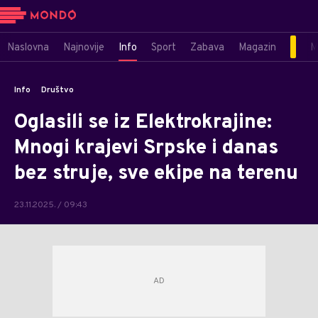
Naslovna
Najnovije
Info
Sport
Zabava
Magazin
M
Info
Društvo
Oglasili se iz Elektrokrajine:
Mnogi krajevi Srpske i danas
bez struje, sve ekipe na terenu
23.11.2025. / 09:43