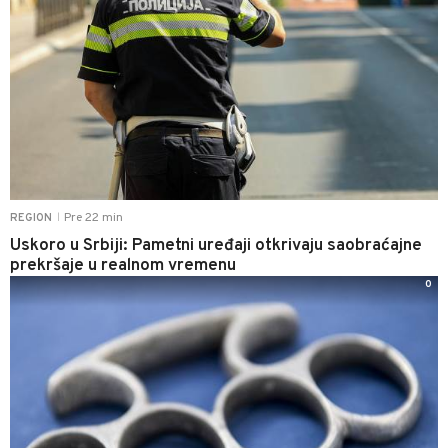
Pre 22 min
REGION
|
Uskoro u Srbiji: Pametni uređaji otkrivaju saobraćajne
prekršaje u realnom vremenu
0