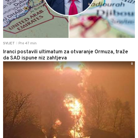
Pre 47 min
SVIJET
|
Iranci postavili ultimatum za otvaranje Ormuza, traže
da SAD ispune niz zahtjeva
0