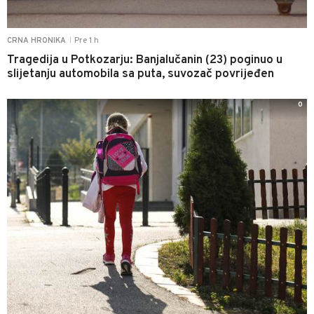
Pre 1 h
CRNA HRONIKA
|
Tragedija u Potkozarju: Banjalučanin (23) poginuo u
slijetanju automobila sa puta, suvozač povrijeđen
0