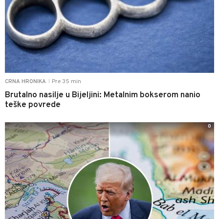
Pre 35 min
CRNA HRONIKA
|
Brutalno nasilje u Bijeljini: Metalnim bokserom nanio
teške povrede
0