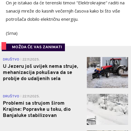
On je istakao da će terenski timovi "Elektrokrajine" raditi na
sanaciji mreže do kasnih večernjih časova kako bi što više
potrošača dobilo električnu energiju.
(Srna)
MOŽDA ĆE VAS ZANIMATI
0
DRUŠTVO
22.11.2025.
|
U Jezeru još uvijek nema struje,
mehanizacija pokušava da se
probije do udaljenih sela
1
DRUŠTVO
22.11.2025.
|
Problemi sa strujom širom
Krajine: Popravke u toku, dio
Banjaluke stabilizovan