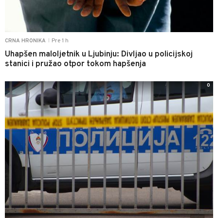
Pre 1 h
CRNA HRONIKA
|
Uhapšen maloljetnik u Ljubinju: Divljao u policijskoj
stanici i pružao otpor tokom hapšenja
0