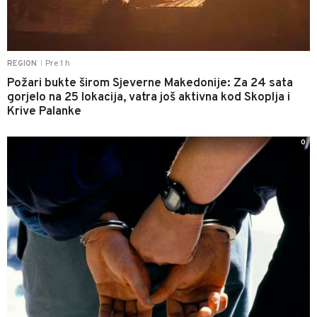
Pre 1 h
REGION
|
Požari bukte širom Sjeverne Makedonije: Za 24 sata
gorjelo na 25 lokacija, vatra još aktivna kod Skoplja i
Krive Palanke
0