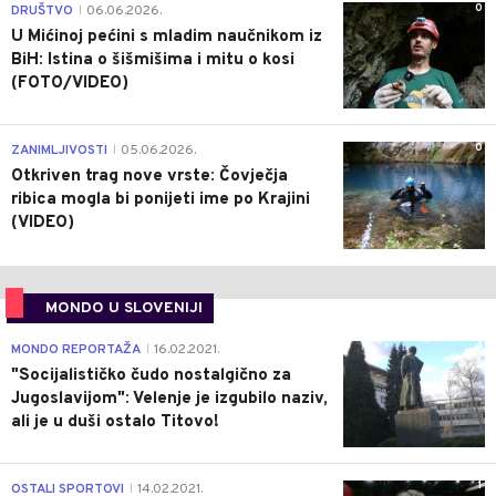
0
DRUŠTVO
06.06.2026.
|
U Mićinoj pećini s mladim naučnikom iz
BiH: Istina o šišmišima i mitu o kosi
(FOTO/VIDEO)
0
ZANIMLJIVOSTI
05.06.2026.
|
Otkriven trag nove vrste: Čovječja
ribica mogla bi ponijeti ime po Krajini
(VIDEO)
MONDO U SLOVENIJI
4
MONDO REPORTAŽA
16.02.2021.
|
"Socijalističko čudo nostalgično za
Jugoslavijom": Velenje je izgubilo naziv,
ali je u duši ostalo Titovo!
1
OSTALI SPORTOVI
14.02.2021.
|