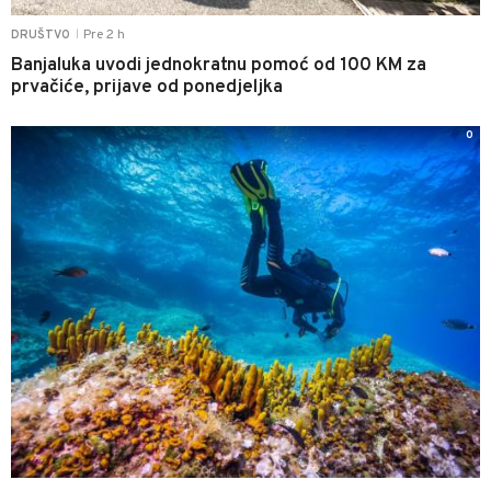
Pre 2 h
DRUŠTVO
|
Banjaluka uvodi jednokratnu pomoć od 100 KM za
prvačiće, prijave od ponedjeljka
0