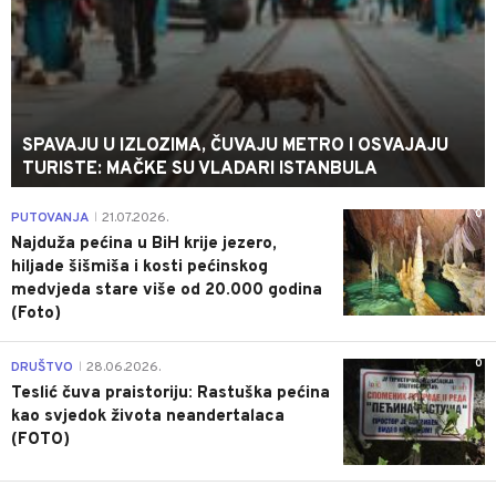
SPAVAJU U IZLOZIMA, ČUVAJU METRO I OSVAJAJU
TURISTE: MAČKE SU VLADARI ISTANBULA
0
PUTOVANJA
21.07.2026.
|
Najduža pećina u BiH krije jezero,
hiljade šišmiša i kosti pećinskog
medvjeda stare više od 20.000 godina
(Foto)
0
DRUŠTVO
28.06.2026.
|
Teslić čuva praistoriju: Rastuška pećina
kao svjedok života neandertalaca
(FOTO)