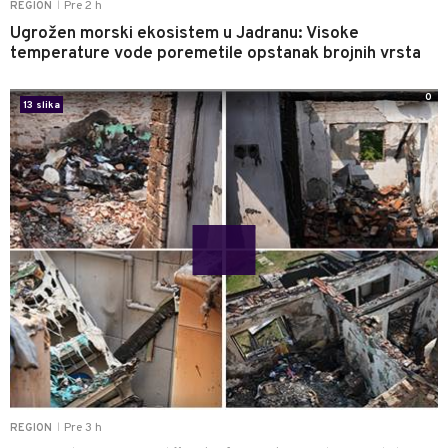
Pre 2 h
REGION
|
Ugrožen morski ekosistem u Jadranu: Visoke
temperature vode poremetile opstanak brojnih vrsta
0
13 slika
Pre 3 h
REGION
|