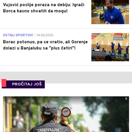
Vujović poslije poraza na debiju: Igrači
Borca kasno shvatili da mogu!
3
OSTALI SPORTOVI
14.02.2021.
|
Borac potonuo, pa se vratio, ali Gorenje
dolazi u Banjaluku sa "plus četiri"!
PROČITAJ JOŠ
0