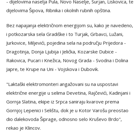
- dijelovima naselja Pula, Novo Naselje, Surjan, Liskovica, te
dijelovima Šipova, Ribnika i okolnih rubnih opština.
Bez napajanja električnom energijom su, kako je navedeno,
i potkozarska sela Gradiške i to Turjak, Grbavci, Lužani,
Jurkovice, Miljevići, pojedina sela na području Prijedora -
Dragotinja, Donja Ljubija i Jelićka, Kozarske Dubice -
Rakovica, Pucari i Knežica, Novog Grada - Svodna i Dolina
Japre, te Krupe na Uni - Vojskova i Dubovik.
"Laktaški elektromonteri angažovani su na uspostavi
električne energije u selima Devetina, Rajčevići, Kadinjani i
Gornja Slatina, ekipe iz Srpca saniraju kvarove prema
Gornjoj Lepenici i Selištu, dok je u Kotor Varošu preostao
dio dalekovoda Šiprage, odnosno selo Kruševo Brdo",
rekao je Klincov.