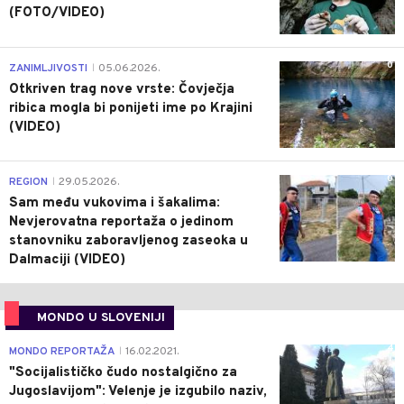
(FOTO/VIDEO)
0
ZANIMLJIVOSTI
05.06.2026.
|
Otkriven trag nove vrste: Čovječja
ribica mogla bi ponijeti ime po Krajini
(VIDEO)
0
REGION
29.05.2026.
|
Sam među vukovima i šakalima:
Nevjerovatna reportaža o jedinom
stanovniku zaboravljenog zaseoka u
Dalmaciji (VIDEO)
MONDO U SLOVENIJI
4
MONDO REPORTAŽA
16.02.2021.
|
"Socijalističko čudo nostalgično za
Jugoslavijom": Velenje je izgubilo naziv,