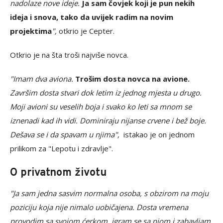
nadolaze nove ideje.
Ja sam čovjek koji je pun nekih
ideja i snova, tako da uvijek radim na novim
projektima
",
otkrio je Cepter.
Otkrio je na šta troši najviše novca.
"Imam dva aviona.
Trošim dosta novca na avione.
Završim dosta stvari dok letim iz jednog mjesta u drugo.
Moji avioni su veselih boja i svako ko leti sa mnom se
iznenadi kad ih vidi. Dominiraju nijanse crvene i bež boje.
Dešava se i da spavam u njima",
istakao je on jednom
prilikom za "Lepotu i zdravlje".
O privatnom životu
"Ja sam jedna sasvim normalna osoba, s obzirom na moju
poziciju koja nije nimalo uobičajena. Dosta vremena
provodim sa svojom ćerkom, igram se sa njom i zabavljam