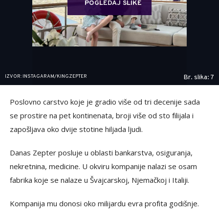
POGLEDAJ SLIKE
IZVOR: INSTAGARAM/KINGZEPTER
Br. slika: 7
Poslovno carstvo koje je gradio više od tri decenije sada
se prostire na pet kontinenata, broji više od sto filijala i
zapošljava oko dvije stotine hiljada ljudi.
Danas Zepter posluje u oblasti bankarstva, osiguranja,
nekretnina, medicine. U okviru kompanije nalazi se osam
fabrika koje se nalaze u Švajcarskoj, Njemačkoj i Italiji.
Kompanija mu donosi oko milijardu evra profita godišnje.