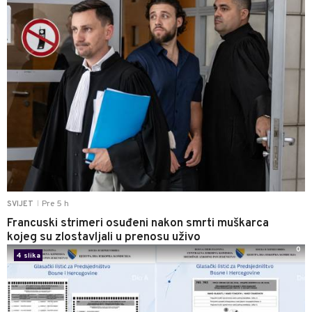
Pre 5 h
SVIJET
|
Francuski strimeri osuđeni nakon smrti muškarca
kojeg su zlostavljali u prenosu uživo
0
4 slika