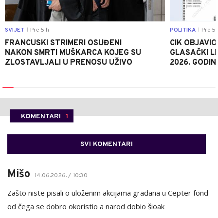
SVIJET
Pre 5 h
POLITIKA
Pre 5 
|
|
FRANCUSKI STRIMERI OSUĐENI
CIK OBJAVIO
NAKON SMRTI MUŠKARCA KOJEG SU
GLASAČKI LI
ZLOSTAVLJALI U PRENOSU UŽIVO
2026. GODIN
KOMENTARI
1
SVI KOMENTARI
Mišo
14.06.2026. / 10:30
Zašto niste pisali o uloženim akcijama građana u Cepter fond
od čega se dobro okoristio a narod dobio šioak