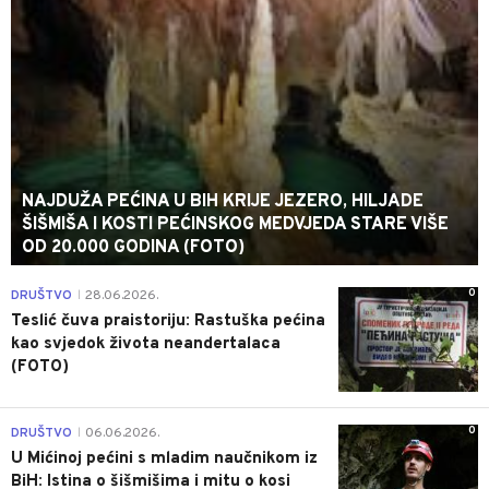
NAJDUŽA PEĆINA U BIH KRIJE JEZERO, HILJADE
ŠIŠMIŠA I KOSTI PEĆINSKOG MEDVJEDA STARE VIŠE
OD 20.000 GODINA (FOTO)
0
DRUŠTVO
28.06.2026.
|
Teslić čuva praistoriju: Rastuška pećina
kao svjedok života neandertalaca
(FOTO)
0
DRUŠTVO
06.06.2026.
|
U Mićinoj pećini s mladim naučnikom iz
BiH: Istina o šišmišima i mitu o kosi