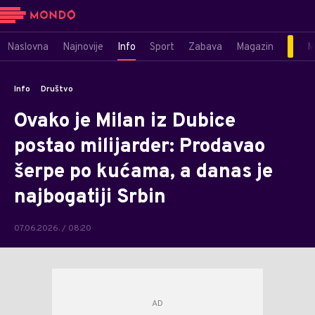
Naslovna
Najnovije
Info
Sport
Zabava
Magazin
M
Info
Društvo
Ovako je Milan iz Dubice
postao milijarder: Prodavao
šerpe po kućama, a danas je
najbogatiji Srbin
07.06.2026. / 08:20