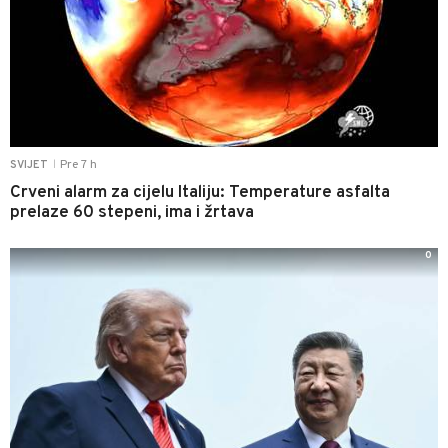
Pre 7 h
SVIJET
|
Crveni alarm za cijelu Italiju: Temperature asfalta
prelaze 60 stepeni, ima i žrtava
0