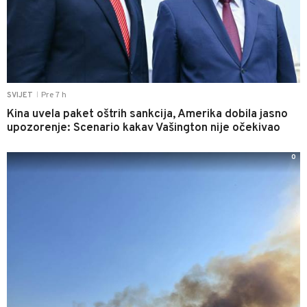
Pre 7 h
SVIJET
|
Kina uvela paket oštrih sankcija, Amerika dobila jasno
upozorenje: Scenario kakav Vašington nije očekivao
0