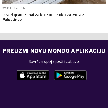
Pre 10 h
SVIJET
|
Izrael gradi kanal za krokodile oko zatvora za
Palestince
PREUZMI NOVU MONDO APLIKACIJU
Savršen spoj vijesti i zabave.