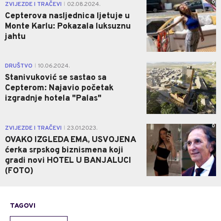
0
ZVIJEZDE I TRAČEVI
02.08.2024.
|
Cepterova nasljednica ljetuje u
Monte Karlu: Pokazala luksuznu
jahtu
2
DRUŠTVO
10.06.2024.
|
Stanivuković se sastao sa
Cepterom: Najavio početak
izgradnje hotela "Palas"
0
ZVIJEZDE I TRAČEVI
23.01.2023.
|
OVAKO IZGLEDA EMA, USVOJENA
ćerka srpskog biznismena koji
gradi novi HOTEL U BANJALUCI
(FOTO)
TAGOVI