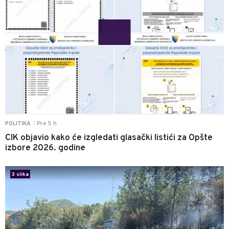
Pre 5 h
POLITIKA
|
CIK objavio kako će izgledati glasački listići za Opšte
izbore 2026. godine
0
3 slika