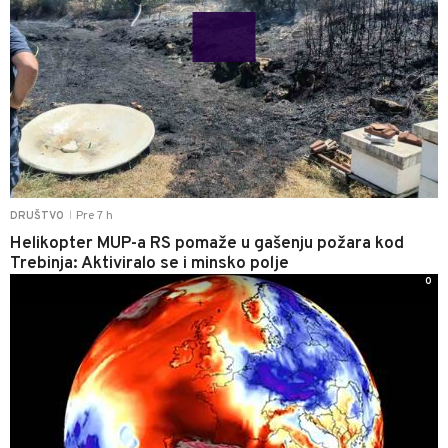
Pre 7 h
DRUŠTVO
|
Helikopter MUP-a RS pomaže u gašenju požara kod
Trebinja: Aktiviralo se i minsko polje
0