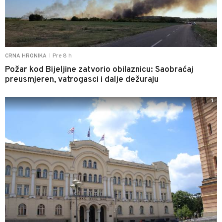
Pre 8 h
CRNA HRONIKA
|
Požar kod Bijeljine zatvorio obilaznicu: Saobraćaj
preusmjeren, vatrogasci i dalje dežuraju
1