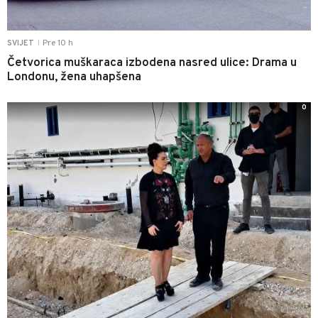
Pre 10 h
SVIJET
|
Četvorica muškaraca izbodena nasred ulice: Drama u
Londonu, žena uhapšena
0