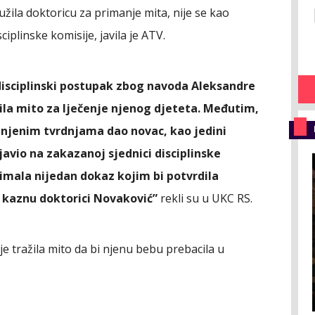
žila doktoricu za primanje mita, nije se kao
ciplinske komisije, javila je ATV.
disciplinski postupak zbog navoda Aleksandre
imila mito za lječenje njenog djeteta. Međutim,
 njenim tvrdnjama dao novac, kao jedini
avio na zakazanoj sjednici disciplinske
 imala nijedan dokaz kojim bi potvrdila
a kaznu doktorici Novaković”
rekli su u UKC RS.
je tražila mito da bi njenu bebu prebacila u