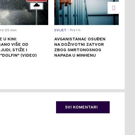
re 55 min
SVIJET
Pre 1 h
CRNA
|
 U KINI:
AVGANISTANAC OSUĐEN
OSU
SANO VIŠE OD
NA DOŽIVOTNI ZATVOR
POM
JUDI, STIŽE I
ZBOG SMRTONOSNOG
UBI
"DOLFIN" (VIDEO)
NAPADA U MINHENU
ODR
NAP
SVI KOMENTARI