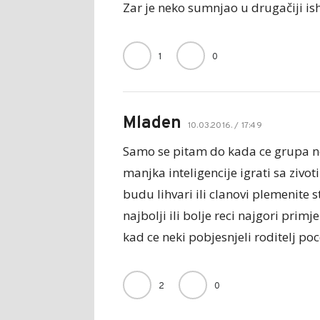
Zar je neko sumnjao u drugačiji is
1
0
Mladen
10.03.2016. / 17:49
Samo se pitam do kada ce grupa ne
manjka inteligencije igrati sa zivo
budu lihvari ili clanovi plemenite 
najbolji ili bolje reci najgori prim
kad ce neki pobjesnjeli roditelj po
2
0