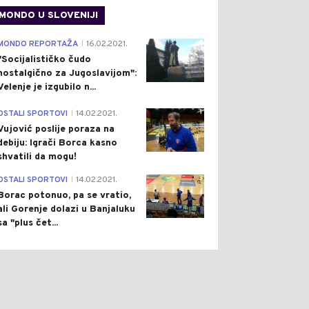
MONDO U SLOVENIJI
4
MONDO REPORTAŽA
16.02.2021.
|
"Socijalističko čudo
nostalgično za Jugoslavijom":
Velenje je izgubilo n...
1
OSTALI SPORTOVI
14.02.2021.
|
Vujović poslije poraza na
debiju: Igrači Borca kasno
shvatili da mogu!
3
OSTALI SPORTOVI
14.02.2021.
|
Borac potonuo, pa se vratio,
ali Gorenje dolazi u Banjaluku
sa "plus čet...
0
0