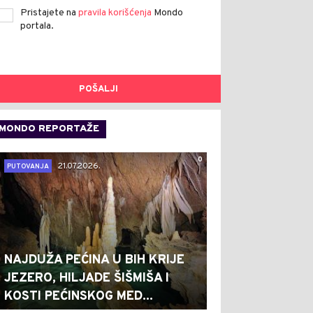
Pristajete na
pravila korišćenja
Mondo
portala.
POŠALJI
MONDO REPORTAŽE
0
21.07.2026.
PUTOVANJA
NAJDUŽA PEĆINA U BIH KRIJE
JEZERO, HILJADE ŠIŠMIŠA I
KOSTI PEĆINSKOG MED...