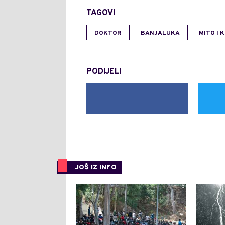
TAGOVI
DOKTOR
BANJALUKA
MITO I 
PODIJELI
JOŠ IZ INFO
0