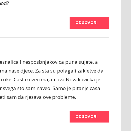
hod?
ODGOVORI
znalica I nesposbnjakovica puna sujete, a
tima nase djece. Za sta su polagali zakletve da
struke. Cast izuzecima,ali ova Novakovicka je
jer svega sto sam naveo. Samo je pitanje casa
ceti sam da rjesava ove probleme.
ODGOVORI