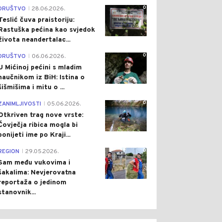
0
DRUŠTVO
28.06.2026.
|
Teslić čuva praistoriju:
Rastuška pećina kao svjedok
života neandertalac...
0
DRUŠTVO
06.06.2026.
|
U Mićinoj pećini s mladim
naučnikom iz BiH: Istina o
šišmišima i mitu o ...
0
ZANIMLJIVOSTI
05.06.2026.
|
Otkriven trag nove vrste:
Čovječja ribica mogla bi
ponijeti ime po Kraji...
0
REGION
29.05.2026.
|
Sam među vukovima i
šakalima: Nevjerovatna
reportaža o jedinom
stanovnik...