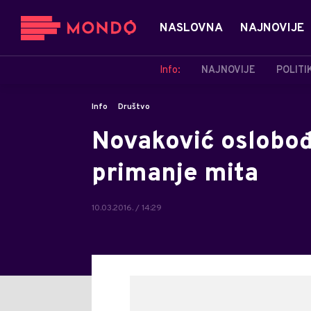
NASLOVNA
NAJNOVIJE
Info:
NAJNOVIJE
POLITI
Info
Društvo
Novaković oslobođ
primanje mita
10.03.2016. / 14:29