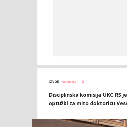
2
IZVOR
mondo.ba
Disciplinska komisija UKC RS 
optužbi za mito doktoricu Ves