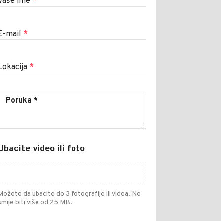
Vaše ime
*
E-mail
*
Lokacija
*
Ubacite video ili foto
Možete da ubacite do 3 fotografije ili videa. Ne
smije biti više od 25 MB.