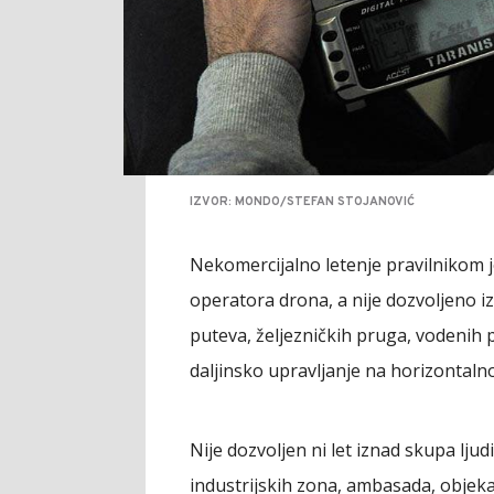
IZVOR: MONDO/STEFAN STOJANOVIĆ
Nekomercijalno letenje pravilnikom j
operatora drona, a nije dozvoljeno izna
puteva, željezničkih pruga, vodenih 
daljinsko upravljanje na horizontaln
Nije dozvoljen ni let iznad skupa lju
industrijskih zona, ambasada, objekata