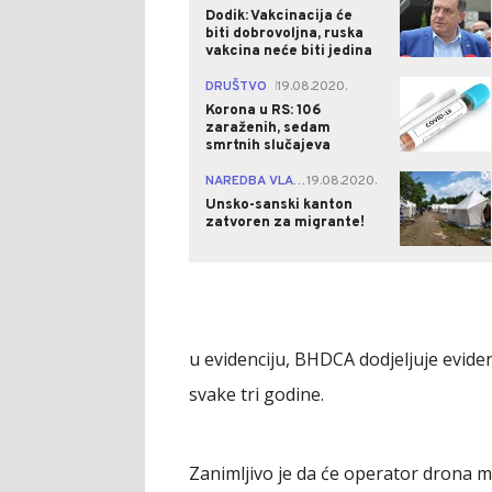
Dodik: Vakcinacija će
biti dobrovoljna, ruska
vakcina neće biti jedina
0
DRUŠTVO
19.08.2020.
|
Korona u RS: 106
zaraženih, sedam
smrtnih slučajeva
0
NAREDBA VLASTI
19.08.2020.
|
Unsko-sanski kanton
zatvoren za migrante!
u evidenciju, BHDCA dodjeljuje evide
svake tri godine.
Zanimljivo je da će operator drona 