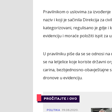
Pravilnikom o uslovima za izvođenje 
naziv i koji je sačinila Direkcija za 
kategorizovani, regulisano je gdje i k
evidenciju i moraće položiti ispit za
U pravilniku piše da se se odnosi na
se na letjelice koje koriste državni or
carina, bezbjednosno-obavještajne slu
dronove u evidenciju.
PROČITAJTE I OVO
0
POLITIKA
19.08.2020.
|