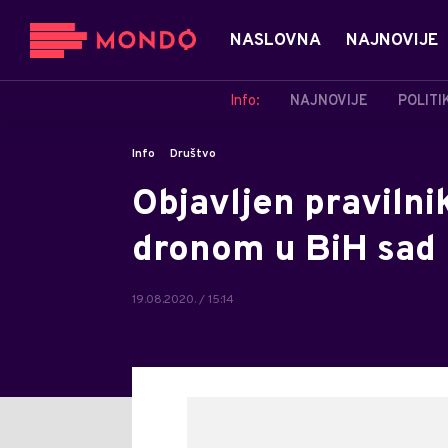
NASLOVNA
NAJNOVIJE
Info:
NAJNOVIJE
POLITI
Info
Društvo
Objavljen pravilni
dronom u BiH sad m
19.08.2020. / 15:14