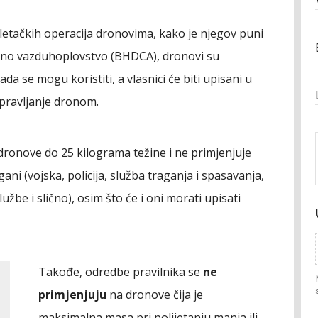
letačkih operacija dronovima, kako je njegov puni
civilno vazduhoplovstvo (BHDCA), dronovi su
ada se mogu koristiti, a vlasnici će biti upisani u
 upravljanje dronom.
 dronove do 25 kilograma težine i ne primjenjuje
gani (vojska, policija, služba traganja i spasavanja,
žbe i slično), osim što će i oni morati upisati
Takođe, odredbe pravilnika se
ne
primjenjuju
na dronove čija je
maksimalna masa pri polijetanju manja ili