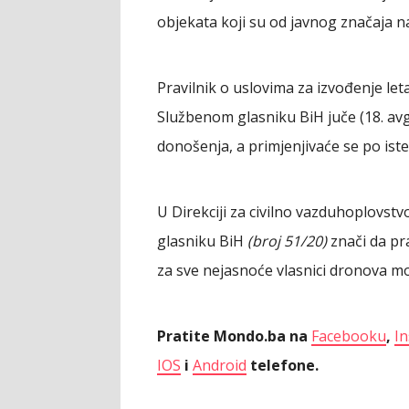
objekata koji su od javnog značaja n
Pravilnik o uslovima za izvođenje let
Službenom glasniku BiH juče (18. a
donošenja, a primjenjivaće se po is
U Direkciji za civilno vazduhoplovst
glasniku BiH
(broj 51/20)
znači da pr
za sve nejasnoće vlasnici dronova mogu
Pratite Mondo.ba na
Facebooku
,
I
IOS
i
Android
telefone.