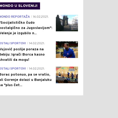
MONDO U SLOVENIJI
4
MONDO REPORTAŽA
16.02.2021.
|
"Socijalističko čudo
nostalgično za Jugoslavijom":
Velenje je izgubilo n...
1
OSTALI SPORTOVI
14.02.2021.
|
Vujović poslije poraza na
debiju: Igrači Borca kasno
shvatili da mogu!
3
OSTALI SPORTOVI
14.02.2021.
|
Borac potonuo, pa se vratio,
ali Gorenje dolazi u Banjaluku
sa "plus čet...