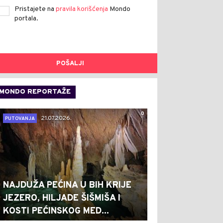
Pristajete na
pravila korišćenja
Mondo
portala.
POŠALJI
MONDO REPORTAŽE
0
21.07.2026.
PUTOVANJA
NAJDUŽA PEĆINA U BIH KRIJE
JEZERO, HILJADE ŠIŠMIŠA I
KOSTI PEĆINSKOG MED...