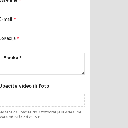
Vaše ime
*
E-mail
*
Lokacija
*
Ubacite video ili foto
Možete da ubacite do 3 fotografije ili videa. Ne
smije biti više od 25 MB.