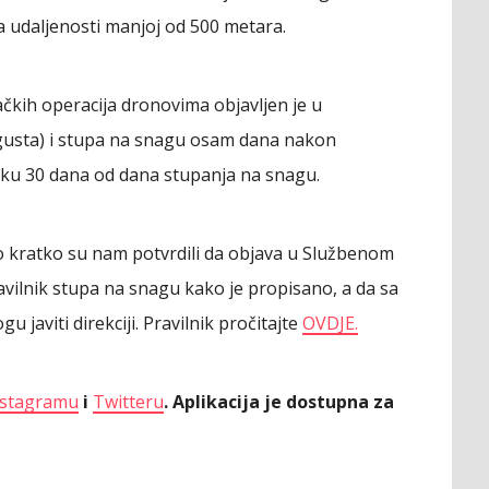
a udaljenosti manjoj od 500 metara.
ačkih operacija dronovima objavljen je u
vgusta) i stupa na snagu osam dana nakon
teku 30 dana od dana stupanja na snagu.
vo kratko su nam potvrdili da objava u Službenom
avilnik stupa na snagu kako je propisano, a da sa
 javiti direkciji. Pravilnik pročitajte
OVDJE.
nstagramu
i
Twi
tteru
. Aplikacija je dostupna za