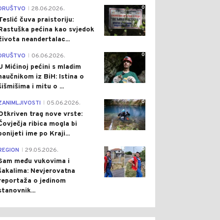
0
DRUŠTVO
28.06.2026.
|
Teslić čuva praistoriju:
Rastuška pećina kao svjedok
života neandertalac...
0
DRUŠTVO
06.06.2026.
|
U Mićinoj pećini s mladim
naučnikom iz BiH: Istina o
šišmišima i mitu o ...
0
ZANIMLJIVOSTI
05.06.2026.
|
Otkriven trag nove vrste:
Čovječja ribica mogla bi
ponijeti ime po Kraji...
0
REGION
29.05.2026.
|
Sam među vukovima i
šakalima: Nevjerovatna
reportaža o jedinom
stanovnik...