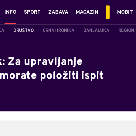
INFO
SPORT
ZABAVA
MAGAZIN
MOBIT
KA
DRUŠTVO
CRNA HRONIKA
BANJALUKA
REGION
k: Za upravljanje
orate položiti ispit