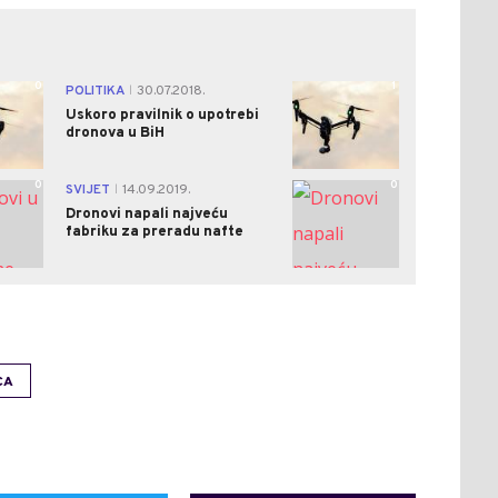
0
1
POLITIKA
30.07.2018.
|
Uskoro pravilnik o upotrebi
dronova u BiH
0
0
SVIJET
14.09.2019.
|
Dronovi napali najveću
fabriku za preradu nafte
CA