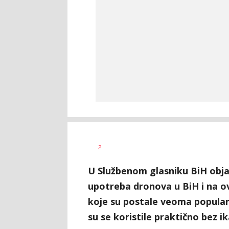
Željko
AUTOR
2
Svitlica
U Službenom glasniku BiH objav
upotreba dronova u BiH i na ov
koje su postale veoma popularn
su se koristile praktično bez ik