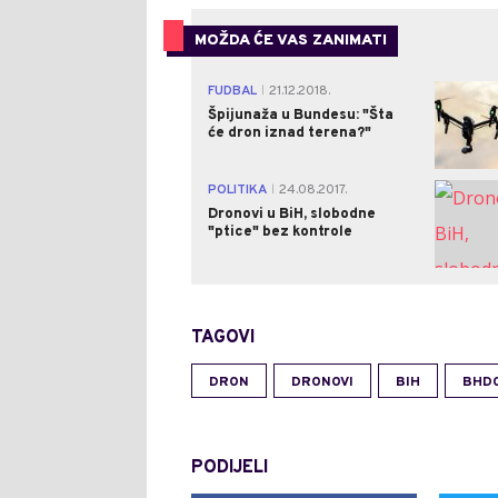
MOŽDA ĆE VAS ZANIMATI
FUDBAL
21.12.2018.
|
Špijunaža u Bundesu: "Šta
će dron iznad terena?"
POLITIKA
24.08.2017.
|
Dronovi u BiH, slobodne
"ptice" bez kontrole
TAGOVI
DRON
DRONOVI
BIH
BHD
PODIJELI