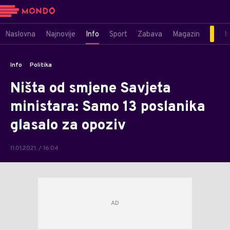
Naslovna
Najnovije
Info
Sport
Zabava
Magazin
M
Info
Politika
Ništa od smjene Savjeta
ministara: Samo 13 poslanika
glasalo za opoziv
11.01.2021. / 16:04