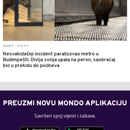
Pre 11 h
SVIJET
|
Nesvakidašnji incident paralizovao metro u
Budimpešti: Divlja svinja upala na peron, saobraćaj
bio u prekidu do podneva
PREUZMI NOVU MONDO APLIKACIJU
Savršen spoj vijesti i zabave.