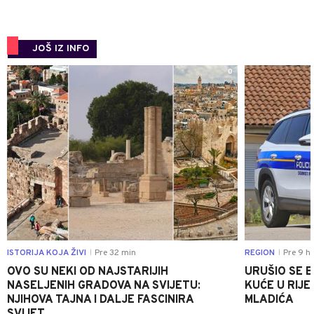
JOŠ IZ INFO
0
ISTORIJA KOJA ŽIVI
Pre 32 min
REGION
Pre 9 h
|
|
OVO SU NEKI OD NAJSTARIJIH
URUŠIO SE 
NASELJENIH GRADOVA NA SVIJETU:
KUĆE U RIJE
NJIHOVA TAJNA I DALJE FASCINIRA
MLADIĆA
SVIJET