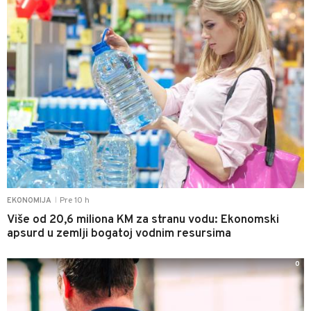
Pre 10 h
EKONOMIJA
|
Više od 20,6 miliona KM za stranu vodu: Ekonomski
apsurd u zemlji bogatoj vodnim resursima
0