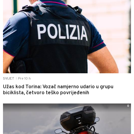
Pre 10 h
SVIJET
|
Užas kod Torina: Vozač namjerno udario u grupu
biciklista, četvoro teško povrijeđenih
0