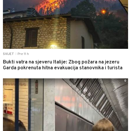
Pre 11 h
SVIJET
|
Bukti vatra na sjeveru Italije: Zbog požara na jezeru
Garda pokrenuta hitna evakuacija stanovnika i turista
0