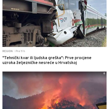
Pre 11 h
REGION
|
"Tehnički kvar ili ljudska greška": Prve procjene
uzroka željezničke nesreće u Hrvatskoj
0