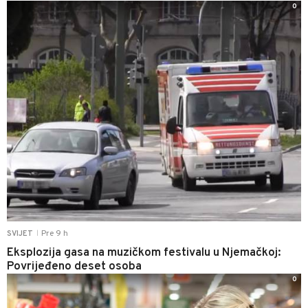
0
Pre 9 h
SVIJET
|
Eksplozija gasa na muzičkom festivalu u Njemačkoj:
Povrijeđeno deset osoba
0