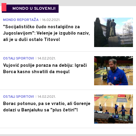
MONDO U SLOVENIJI
4
MONDO REPORTAŽA
16.02.2021.
|
"Socijalističko čudo nostalgično za
Jugoslavijom": Velenje je izgubilo naziv,
ali je u duši ostalo Titovo!
1
OSTALI SPORTOVI
14.02.2021.
|
Vujović poslije poraza na debiju: Igrači
Borca kasno shvatili da mogu!
3
OSTALI SPORTOVI
14.02.2021.
|
Borac potonuo, pa se vratio, ali Gorenje
dolazi u Banjaluku sa "plus četiri"!