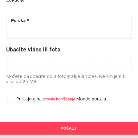
Lokacija
*
Ubacite video ili foto
Možete da ubacite do 3 fotografije ili videa. Ne smije biti
više od 25 MB.
Pristajete na
Mondo portala.
pravila korišćenja
POŠALJI