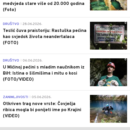
medvjeda stare više od 20.000 godina
(Foto)
0
DRUŠTVO
28.06.2026.
|
Teslić čuva praistoriju: Rastuška pećina
kao svjedok života neandertalaca
(FOTO)
0
DRUŠTVO
06.06.2026.
|
U Mićinoj pećini s mladim naučnikom iz
BiH: Istina o šišmišima i mitu o kosi
(FOTO/VIDEO)
0
ZANIMLJIVOSTI
05.06.2026.
|
Otkriven trag nove vrste: Čovječja
ribica mogla bi ponijeti ime po Krajini
(VIDEO)