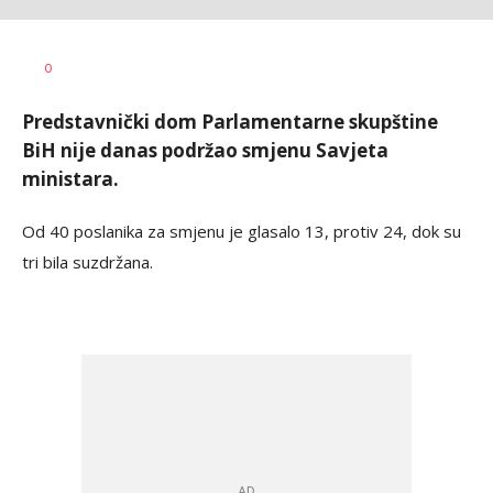
Dragana
AUTOR
0
Božić
Predstavnički dom Parlamentarne skupštine
BiH nije danas podržao smjenu Savjeta
ministara.
Od 40 poslanika za smjenu je glasalo 13, protiv 24, dok su
tri bila suzdržana.