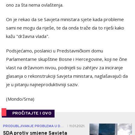
ono za šta nema ovlaštenja.
On je rekao da se Savjeta ministara sjete kada probleme
sami ne mogu da riješe, te da onda traže da to riješi kako
kažu "državna vlada".
Podsjećamo, poslanici u Predstavničkom domu
Parlamentarne skupštine Bosne i Hercegovine, koji ne čine
vlast na državnom nivou, podnijeli su zahtjev za iniciranje
glasanja o rekonstrukciji Savjeta ministara, naglašavajući da
je u pitanju najneproduktivniji saziv.
(Mondo/Srna)
PROČITAJTE I OVO
0
PRODUBLJIVANJE PROBLEMA U DRŽAVI
11.01.2021.
|
SDA protiv smjene Savjeta