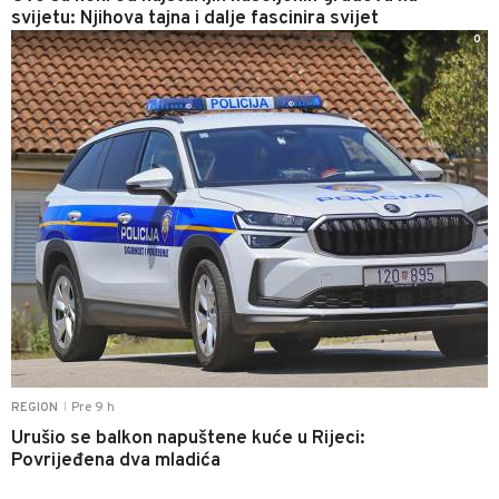
svijetu: Njihova tajna i dalje fascinira svijet
0
Pre 9 h
REGION
|
Urušio se balkon napuštene kuće u Rijeci:
Povrijeđena dva mladića