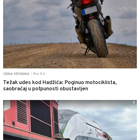
Pre 11 h
CRNA HRONIKA
|
Težak udes kod Hadžića: Poginuo motociklista,
saobraćaj u potpunosti obustavljen
0