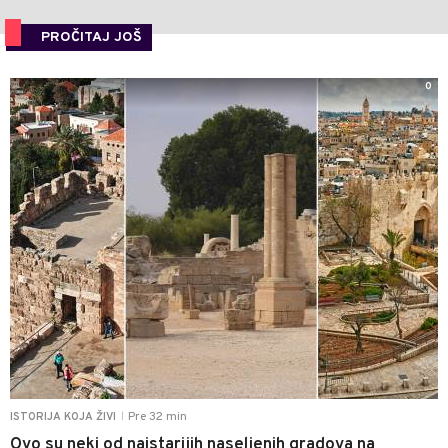
PROČITAJ JOŠ
0
Pre 32 min
ISTORIJA KOJA ŽIVI
|
Ovo su neki od najstarijih naseljenih gradova na