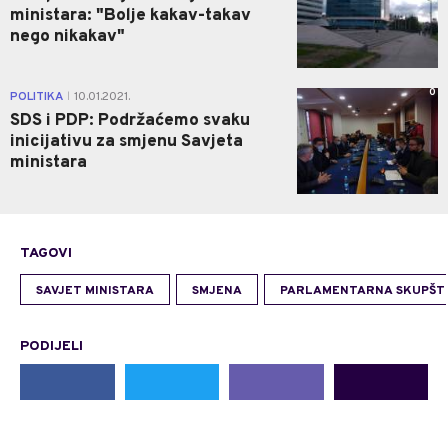
ministara: "Bolje kakav-takav
nego nikakav"
0
POLITIKA
10.01.2021.
|
SDS i PDP: Podržaćemo svaku
inicijativu za smjenu Savjeta
ministara
TAGOVI
SAVJET MINISTARA
SMJENA
PARLAMENTARNA SKUPŠTI
PODIJELI