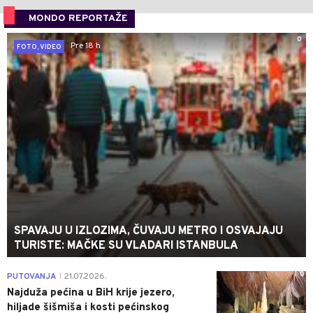
MONDO REPORTAŽE
0
Pre 18 h
FOTO, VIDEO
SPAVAJU U IZLOZIMA, ČUVAJU METRO I OSVAJAJU
TURISTE: MAČKE SU VLADARI ISTANBULA
0
PUTOVANJA
21.07.2026.
|
Najduža pećina u BiH krije jezero,
hiljade šišmiša i kosti pećinskog