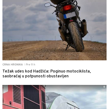
Pre 11 h
CRNA HRONIKA
|
Težak udes kod Hadžića: Poginuo motociklista,
saobraćaj u potpunosti obustavljen
0