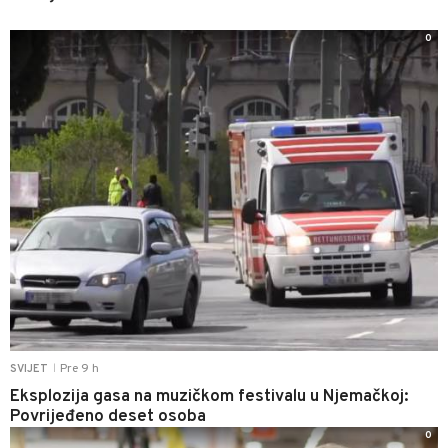
0
Pre 9 h
SVIJET
|
Eksplozija gasa na muzičkom festivalu u Njemačkoj:
Povrijeđeno deset osoba
0