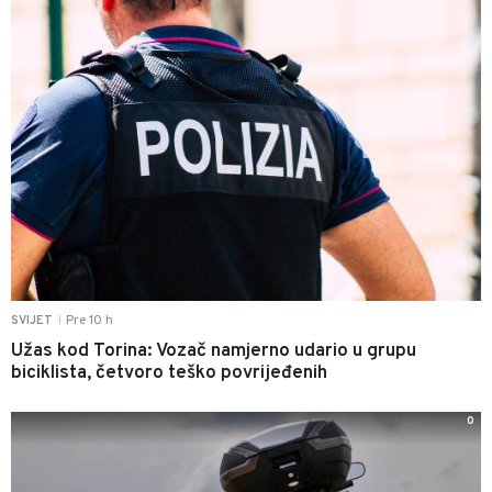
Pre 10 h
SVIJET
|
Užas kod Torina: Vozač namjerno udario u grupu
biciklista, četvoro teško povrijeđenih
0