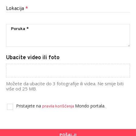
Lokacija
*
Ubacite video ili foto
Možete da ubacite do 3 fotografije ili videa. Ne smije biti
više od 25 MB.
Pristajete na
Mondo portala.
pravila korišćenja
POŠALJI