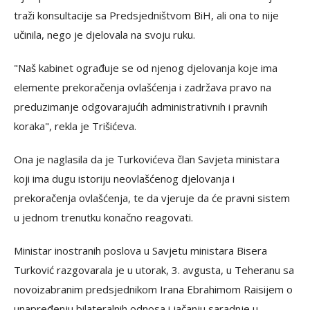
traži konsultacije sa Predsjedništvom BiH, ali ona to nije
učinila, nego je djelovala na svoju ruku.
"Naš kabinet ograđuje se od njenog djelovanja koje ima
elemente prekoračenja ovlašćenja i zadržava pravo na
preduzimanje odgovarajućih administrativnih i pravnih
koraka", rekla je Trišićeva.
Ona je naglasila da je Turkovićeva član Savjeta ministara
koji ima dugu istoriju neovlašćenog djelovanja i
prekoračenja ovlašćenja, te da vjeruje da će pravni sistem
u jednom trenutku konačno reagovati.
Ministar inostranih poslova u Savjetu ministara Bisera
Turković razgovarala je u utorak, 3. avgusta, u Teheranu sa
novoizabranim predsjednikom Irana Ebrahimom Raisijem o
unapređenju bilateralnih odnosa i jačanju saradnje u