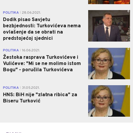
0
POLITIKA
28.06.2021.
|
Dodik pisao Savjetu
bezbjednosti: Turkovićeva nema
ovlašenje da se obrati na
predstojećoj sjednici
0
POLITIKA
16.06.2021.
|
Žestoka rasprava Turkovićeve i
Vulićeve: "Mi se ne molimo istom
Bogu" - poručila Turkovićeva
2
POLITIKA
31.05.2021.
|
HNS: BiH nije "zlatna ribica" za
Biseru Turković