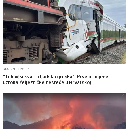
Pre 11 h
REGION
|
"Tehnički kvar ili ljudska greška": Prve procjene
uzroka željezničke nesreće u Hrvatskoj
0