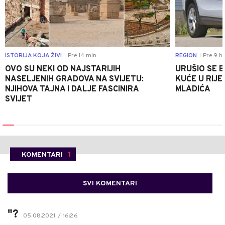
ISTORIJA KOJA ŽIVI
Pre 14 min
REGION
Pre 9 h
|
|
OVO SU NEKI OD NAJSTARIJIH
URUŠIO SE 
NASELJENIH GRADOVA NA SVIJETU:
KUĆE U RIJE
NJIHOVA TAJNA I DALJE FASCINIRA
MLADIĆA
SVIJET
KOMENTARI
1
SVI KOMENTARI
"?
05.08.2021. / 16:26