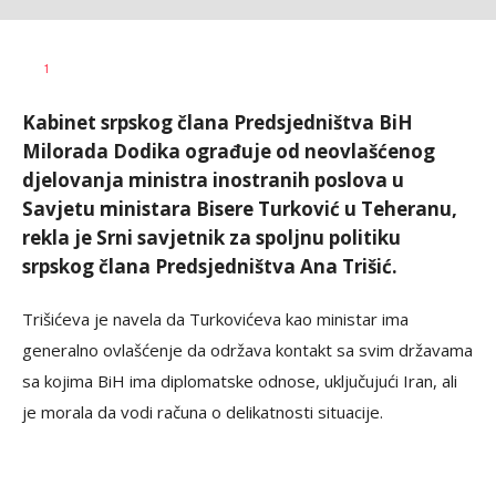
Željko
AUTOR
1
Svitlica
Kabinet srpskog člana Predsjedništva BiH
Milorada Dodika ograđuje od neovlašćenog
djelovanja ministra inostranih poslova u
Savjetu ministara Bisere Turković u Teheranu,
rekla je Srni savjetnik za spoljnu politiku
srpskog člana Predsjedništva Ana Trišić.
Trišićeva je navela da Turkovićeva kao ministar ima
generalno ovlašćenje da održava kontakt sa svim državama
sa kojima BiH ima diplomatske odnose, uključujući Iran, ali
je morala da vodi računa o delikatnosti situacije.