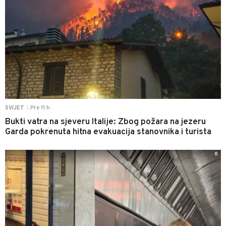
Pre 11 h
SVIJET
|
Bukti vatra na sjeveru Italije: Zbog požara na jezeru
Garda pokrenuta hitna evakuacija stanovnika i turista
0