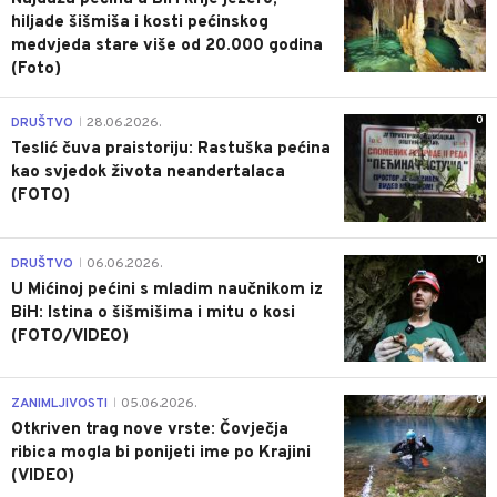
hiljade šišmiša i kosti pećinskog
medvjeda stare više od 20.000 godina
(Foto)
0
DRUŠTVO
28.06.2026.
|
Teslić čuva praistoriju: Rastuška pećina
kao svjedok života neandertalaca
(FOTO)
0
DRUŠTVO
06.06.2026.
|
U Mićinoj pećini s mladim naučnikom iz
BiH: Istina o šišmišima i mitu o kosi
(FOTO/VIDEO)
0
ZANIMLJIVOSTI
05.06.2026.
|
Otkriven trag nove vrste: Čovječja
ribica mogla bi ponijeti ime po Krajini
(VIDEO)