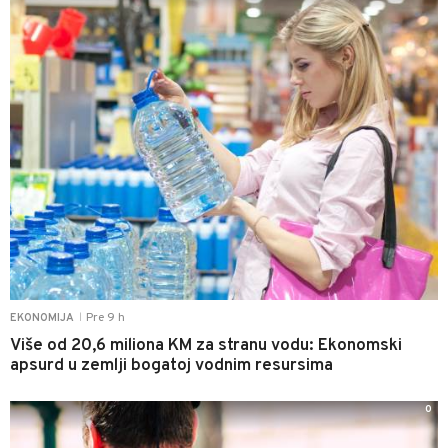
Pre 9 h
EKONOMIJA
|
Više od 20,6 miliona KM za stranu vodu: Ekonomski
apsurd u zemlji bogatoj vodnim resursima
0