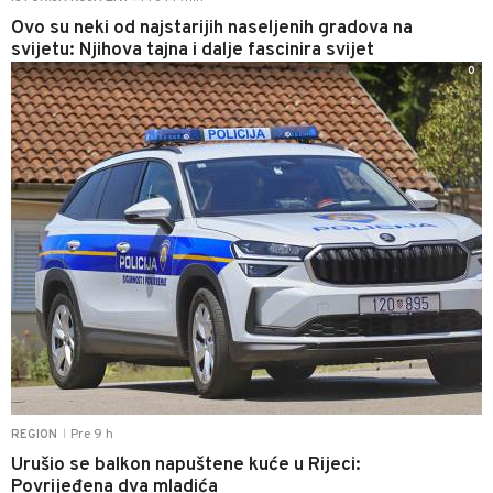
Ovo su neki od najstarijih naseljenih gradova na
svijetu: Njihova tajna i dalje fascinira svijet
0
Pre 9 h
REGION
|
Urušio se balkon napuštene kuće u Rijeci:
Povrijeđena dva mladića