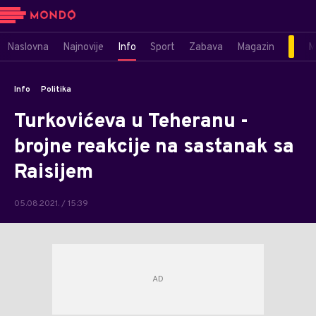
Naslovna
Najnovije
Info
Sport
Zabava
Magazin
M
Info
Politika
Turkovićeva u Teheranu -
brojne reakcije na sastanak sa
Raisijem
05.08.2021. / 15:39