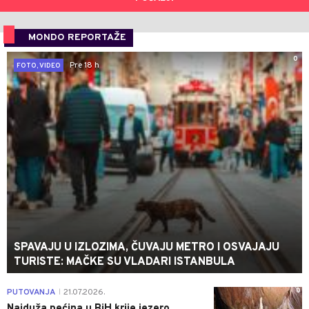
MONDO REPORTAŽE
0
Pre 18 h
FOTO, VIDEO
SPAVAJU U IZLOZIMA, ČUVAJU METRO I OSVAJAJU
TURISTE: MAČKE SU VLADARI ISTANBULA
0
PUTOVANJA
21.07.2026.
|
Najduža pećina u BiH krije jezero,