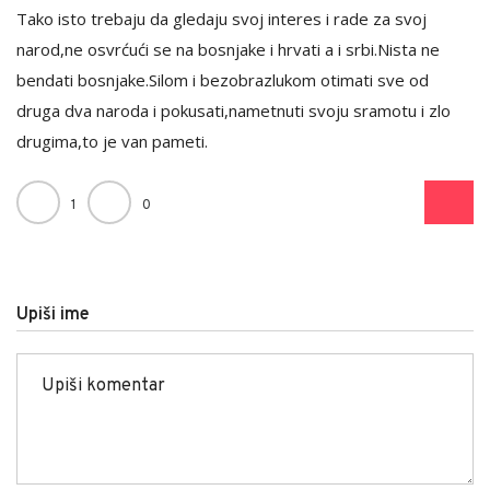
Tako isto trebaju da gledaju svoj interes i rade za svoj
narod,ne osvrćući se na bosnjake i hrvati a i srbi.Nista ne
bendati bosnjake.Silom i bezobrazlukom otimati sve od
druga dva naroda i pokusati,nametnuti svoju sramotu i zlo
drugima,to je van pameti.
1
0
Upiši ime