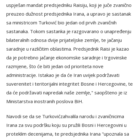
uspješan mandat predsjedniku Raisiju, koji je juče zvanično
preuzeo dužnost predsjednika Irana, a upravo je sastanak
sa ministricom Turković bio jedan od prvih zvaničnih
sastanaka. Tokom sastanka je razgovarano o unapređenju
bilateralnih odnosa dvije prijateljske zemlje, te jačanju
saradnje u različitim oblastima. Predsjednik Raisi je kazao
da je potrebno jačanje ekonomske saradnje i trgovinske
razmjene, što će biti jedan od prioriteta nove
administracije. Istakao je da će Iran uvijek podržavati
suverenitet i teritorijalni integritet Bosne i Hercegovine, te
da će podržavati napredak naše zemlje," saopšteno je iz
Ministarstva inostranih poslova BiH.
Navodi se da se Turkovićzahvalila narodu i zvaničnicima
Irana za svu podršku koju su pružili Bosni i Hercegovini u
proteklim decenijama, te predsjednika Irana "upoznala sa