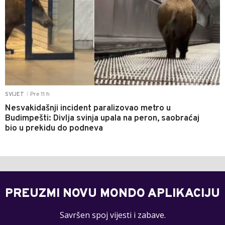
Pre 11 h
SVIJET
|
Nesvakidašnji incident paralizovao metro u
Budimpešti: Divlja svinja upala na peron, saobraćaj
bio u prekidu do podneva
PREUZMI NOVU MONDO APLIKACIJU
Savršen spoj vijesti i zabave.