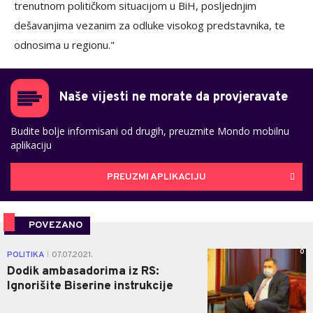
trenutnom političkom situacijom u BiH, posljednjim
dešavanjima vezanim za odluke visokog predstavnika, te
odnosima u regionu."
Naše vijesti ne morate da provjeravate
Budite bolje informisani od drugih, preuzmite Mondo mobilnu
aplikaciju
PREUZMI APLIKACIJU
POVEZANO
0
POLITIKA
07.07.2021.
|
Dodik ambasadorima iz RS:
Ignorišite Biserine instrukcije