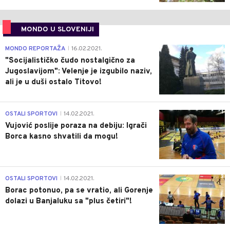
MONDO U SLOVENIJI
4
MONDO REPORTAŽA
16.02.2021.
|
"Socijalističko čudo nostalgično za
Jugoslavijom": Velenje je izgubilo naziv,
ali je u duši ostalo Titovo!
1
OSTALI SPORTOVI
14.02.2021.
|
Vujović poslije poraza na debiju: Igrači
Borca kasno shvatili da mogu!
3
OSTALI SPORTOVI
14.02.2021.
|
Borac potonuo, pa se vratio, ali Gorenje
dolazi u Banjaluku sa "plus četiri"!