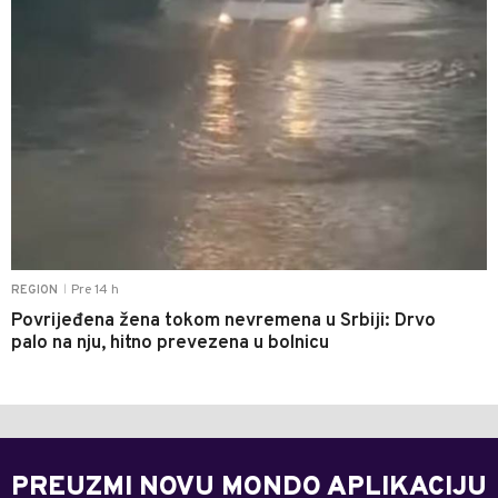
Pre 14 h
REGION
|
Povrijeđena žena tokom nevremena u Srbiji: Drvo
palo na nju, hitno prevezena u bolnicu
PREUZMI NOVU MONDO APLIKACIJU