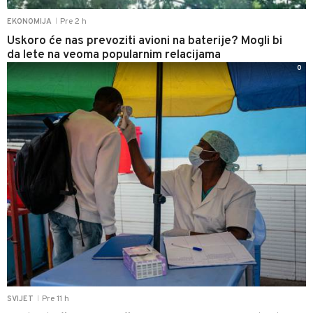
Pre 2 h
EKONOMIJA
|
Uskoro će nas prevoziti avioni na baterije? Mogli bi
da lete na veoma popularnim relacijama
0
Pre 11 h
SVIJET
|