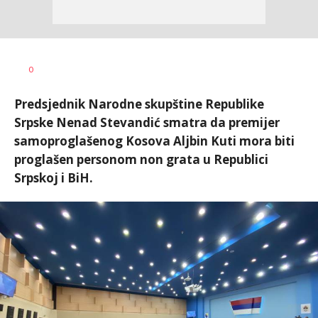
Željko
AUTOR
0
Svitlica
Predsjednik Narodne skupštine Republike
Srpske Nenad Stevandić smatra da premijer
samoproglašenog Kosova Aljbin Kuti mora biti
proglašen personom non grata u Republici
Srpskoj i BiH.