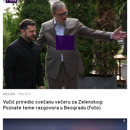
5 slika
Pre 12 h
REGION
|
Vučić priredio svečanu večeru za Zelenskog:
Poznate teme razgovora u Beogradu (Foto)
0