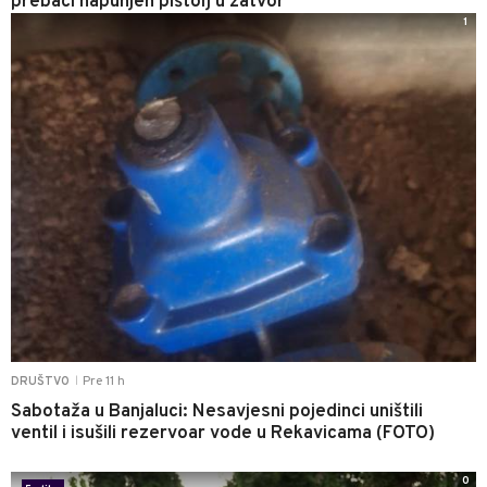
prebaci napunjen pištolj u zatvor
1
Pre 11 h
DRUŠTVO
|
Sabotaža u Banjaluci: Nesavjesni pojedinci uništili
ventil i isušili rezervoar vode u Rekavicama (FOTO)
0