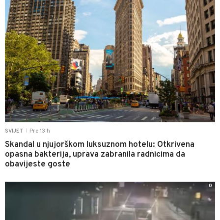
Pre 13 h
SVIJET
|
Skandal u njujorškom luksuznom hotelu: Otkrivena
opasna bakterija, uprava zabranila radnicima da
obavijeste goste
0