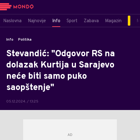
Naslovna
Najnovije
Info
Sport
Zabava
Magazin
M
Info
Politika
Stevandić: "Odgovor RS na
dolazak Kurtija u Sarajevo
neće biti samo puko
saopštenje"
05.12.2024. / 13:25