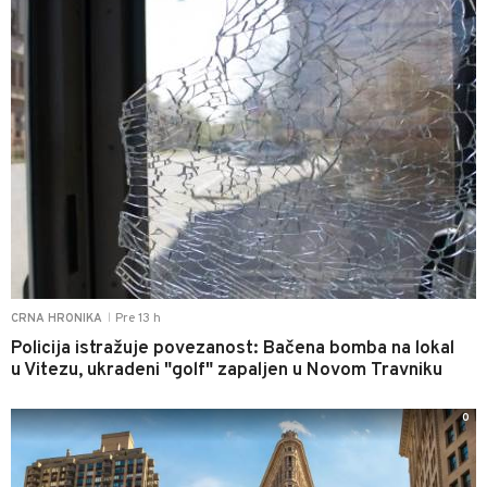
Pre 13 h
CRNA HRONIKA
|
Policija istražuje povezanost: Bačena bomba na lokal
u Vitezu, ukradeni "golf" zapaljen u Novom Travniku
0