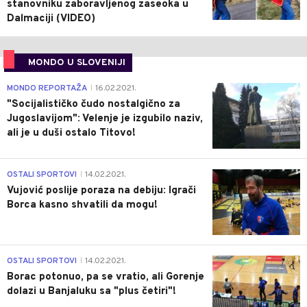
stanovniku zaboravljenog zaseoka u
Dalmaciji (VIDEO)
MONDO U SLOVENIJI
4
MONDO REPORTAŽA
16.02.2021.
|
"Socijalističko čudo nostalgično za
Jugoslavijom": Velenje je izgubilo naziv,
ali je u duši ostalo Titovo!
1
OSTALI SPORTOVI
14.02.2021.
|
Vujović poslije poraza na debiju: Igrači
Borca kasno shvatili da mogu!
3
OSTALI SPORTOVI
14.02.2021.
|
Borac potonuo, pa se vratio, ali Gorenje
dolazi u Banjaluku sa "plus četiri"!