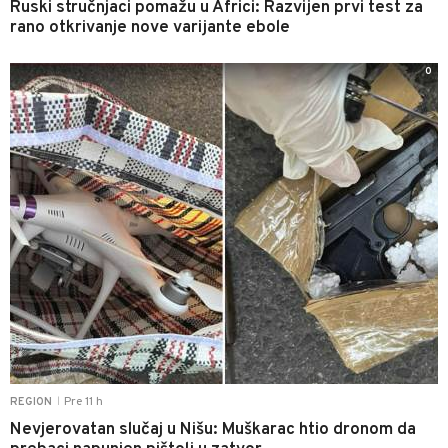
Ruski stručnjaci pomažu u Africi: Razvijen prvi test za
rano otkrivanje nove varijante ebole
0
Pre 11 h
REGION
|
Nevjerovatan slučaj u Nišu: Muškarac htio dronom da