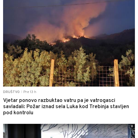
Pre 13 h
DRUŠTVO
|
Vjetar ponovo razbuktao vatru pa je vatrogasci
savladali: Požar iznad sela Luka kod Trebinja stavljen
pod kontrolu
0