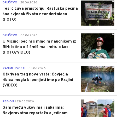
0
DRUŠTVO
28.06.2026.
|
Teslić čuva praistoriju: Rastuška pećina
kao svjedok života neandertalaca
(FOTO)
0
DRUŠTVO
06.06.2026.
|
U Mićinoj pećini s mladim naučnikom iz
BiH: Istina o šišmišima i mitu o kosi
(FOTO/VIDEO)
0
ZANIMLJIVOSTI
05.06.2026.
|
Otkriven trag nove vrste: Čovječja
ribica mogla bi ponijeti ime po Krajini
(VIDEO)
0
REGION
29.05.2026.
|
Sam među vukovima i šakalima:
Nevjerovatna reportaža o jedinom