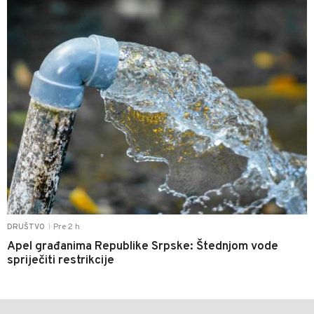
Pre 2 h
DRUŠTVO
|
Apel građanima Republike Srpske: Štednjom vode
spriječiti restrikcije