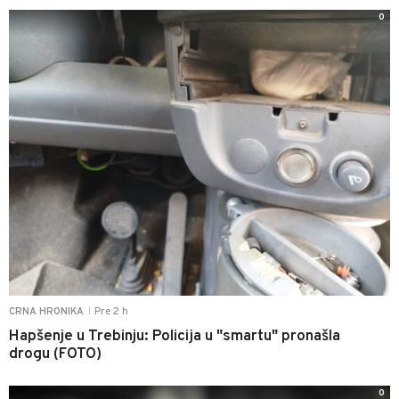
0
Pre 2 h
CRNA HRONIKA
|
Hapšenje u Trebinju: Policija u "smartu" pronašla
drogu (FOTO)
0