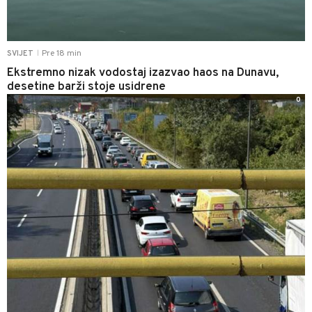
Pre 18 min
SVIJET
|
Ekstremno nizak vodostaj izazvao haos na Dunavu,
desetine barži stoje usidrene
0