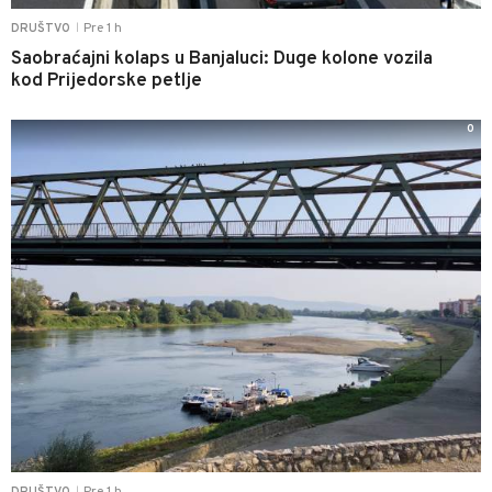
Pre 1 h
DRUŠTVO
|
Saobraćajni kolaps u Banjaluci: Duge kolone vozila
kod Prijedorske petlje
0
|