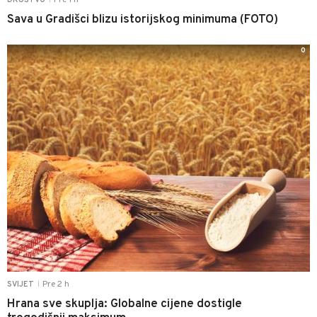
Pre 1 h
DRUŠTVO
Sava u Gradišci blizu istorijskog minimuma (FOTO)
0
Pre 2 h
SVIJET
|
Hrana sve skuplja: Globalne cijene dostigle