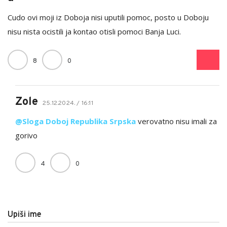
Cudo ovi moji iz Doboja nisi uputili pomoc, posto u Doboju
nisu nista ocistili ja kontao otisli pomoci Banja Luci.
8
0
Zole
25.12.2024. / 16:11
@Sloga Doboj Republika Srpska
verovatno nisu imali za
gorivo
4
0
Upiši ime