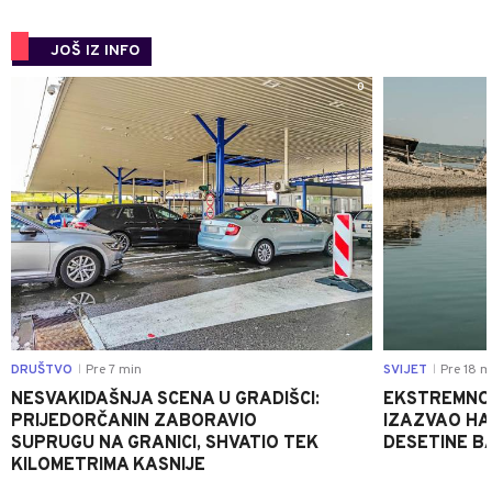
JOŠ IZ INFO
0
DRUŠTVO
Pre 7 min
SVIJET
Pre 18 m
|
|
NESVAKIDAŠNJA SCENA U GRADIŠCI:
EKSTREMNO
PRIJEDORČANIN ZABORAVIO
IZAZVAO HA
SUPRUGU NA GRANICI, SHVATIO TEK
DESETINE B
KILOMETRIMA KASNIJE