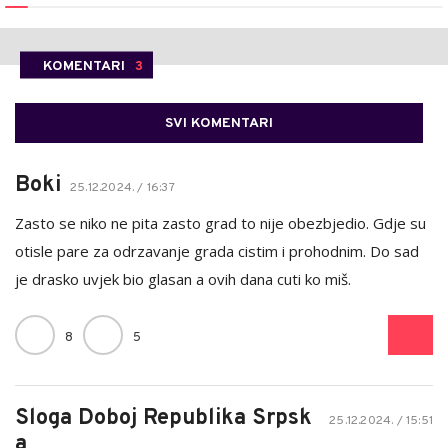
KOMENTARI
3
SVI KOMENTARI
Boki
25.12.2024. / 16:37
Zasto se niko ne pita zasto grad to nije obezbjedio. Gdje su
otisle pare za odrzavanje grada cistim i prohodnim. Do sad
je drasko uvjek bio glasan a ovih dana cuti ko miš.
8
5
Sloga Doboj Republika Srpsk
25.12.2024. / 15:51
a