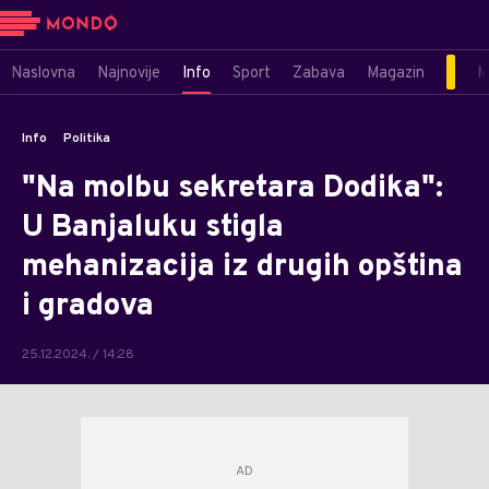
Naslovna
Najnovije
Info
Sport
Zabava
Magazin
M
Info
Politika
"Na molbu sekretara Dodika":
U Banjaluku stigla
mehanizacija iz drugih opština
i gradova
25.12.2024. / 14:28