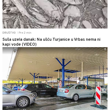
Pre 2 min
DRUŠTVO
|
Suša uzela danak: Na ušću Turjanice u Vrbas nema ni
kapi vode (VIDEO)
0