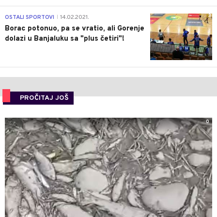
3
OSTALI SPORTOVI
14.02.2021.
|
Borac potonuo, pa se vratio, ali Gorenje
dolazi u Banjaluku sa "plus četiri"!
PROČITAJ JOŠ
0