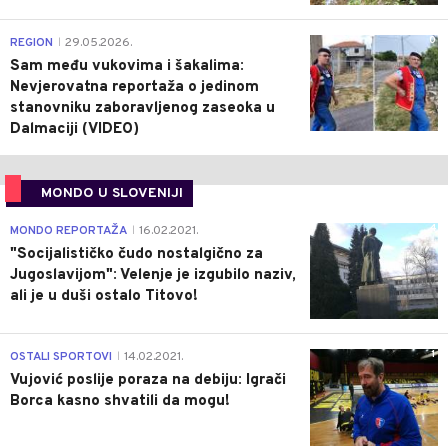
0
REGION
29.05.2026.
|
Sam među vukovima i šakalima:
Nevjerovatna reportaža o jedinom
stanovniku zaboravljenog zaseoka u
Dalmaciji (VIDEO)
MONDO U SLOVENIJI
4
MONDO REPORTAŽA
16.02.2021.
|
"Socijalističko čudo nostalgično za
Jugoslavijom": Velenje je izgubilo naziv,
ali je u duši ostalo Titovo!
1
OSTALI SPORTOVI
14.02.2021.
|
Vujović poslije poraza na debiju: Igrači
Borca kasno shvatili da mogu!