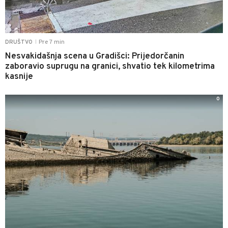
Pre 7 min
DRUŠTVO
|
Nesvakidašnja scena u Gradišci: Prijedorčanin
zaboravio suprugu na granici, shvatio tek kilometrima
kasnije
0