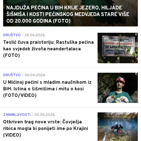
NAJDUŽA PEĆINA U BIH KRIJE JEZERO, HILJADE
ŠIŠMIŠA I KOSTI PEĆINSKOG MEDVJEDA STARE VIŠE
OD 20.000 GODINA (FOTO)
0
DRUŠTVO
28.06.2026.
|
Teslić čuva praistoriju: Rastuška pećina
kao svjedok života neandertalaca
(FOTO)
0
DRUŠTVO
06.06.2026.
|
U Mićinoj pećini s mladim naučnikom iz
BiH: Istina o šišmišima i mitu o kosi
(FOTO/VIDEO)
0
ZANIMLJIVOSTI
05.06.2026.
|
Otkriven trag nove vrste: Čovječja
ribica mogla bi ponijeti ime po Krajini
(VIDEO)