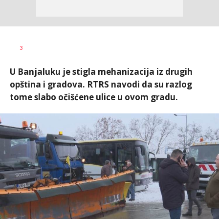
Željko
AUTOR
3
Svitlica
U Banjaluku je stigla mehanizacija iz drugih
opština i gradova. RTRS navodi da su razlog
tome slabo očišćene ulice u ovom gradu.