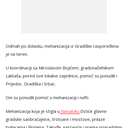
Odmah po dolasku, mehanizacija iz Gradiške raspoređena
je na teren.
U koordinaciji sa Miroslavom Bojićem, gradonačelnikom
Laktaša, pored ove lokalne zajednice, pomoć su ponudili i
Prijedor, Gradiška i Srbac.
Oni su ponudili pomoć u mehanizaciji i nafti.
Mehanizacija koja je stigla u
Banjaluku
čistiće glavne
gradske saobraćajnice, trotoare i mostove, prilaze
bolnicama i školama. Takođe, nastaviće i prema prigradskim