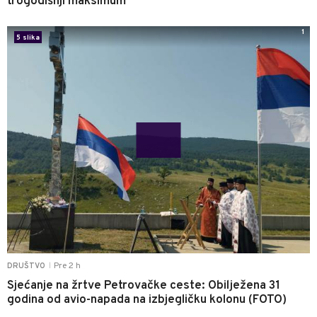
trogodišnji maksimum
1
5 slika
Pre 2 h
DRUŠTVO
|
Sjećanje na žrtve Petrovačke ceste: Obilježena 31
godina od avio-napada na izbjegličku kolonu (FOTO)