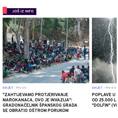
JOŠ IZ INFO
0
SVIJET
Pre 3 h
SVIJET
Pre 4 h
|
|
"ZAHTIJEVAMO PROTJERIVANJE
POPLAVE U K
MAROKANACA, OVO JE INVAZIJA":
OD 25.000 LJ
GRADONAČELNIK ŠPANSKOG GRADA
"DOLFIN" (V
SE OBRATIO OŠTROM PORUKOM