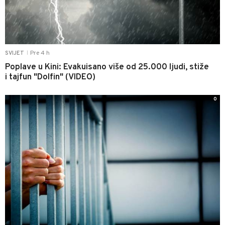
Pre 4 h
SVIJET
|
Poplave u Kini: Evakuisano više od 25.000 ljudi, stiže
i tajfun "Dolfin" (VIDEO)
0