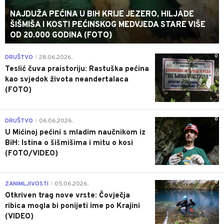
NAJDUŽA PEĆINA U BIH KRIJE JEZERO, HILJADE
ŠIŠMIŠA I KOSTI PEĆINSKOG MEDVJEDA STARE VIŠE
OD 20.000 GODINA (FOTO)
0
DRUŠTVO
28.06.2026.
|
Teslić čuva praistoriju: Rastuška pećina
kao svjedok života neandertalaca
(FOTO)
0
DRUŠTVO
06.06.2026.
|
U Mićinoj pećini s mladim naučnikom iz
BiH: Istina o šišmišima i mitu o kosi
(FOTO/VIDEO)
0
ZANIMLJIVOSTI
05.06.2026.
|
Otkriven trag nove vrste: Čovječja
ribica mogla bi ponijeti ime po Krajini
(VIDEO)