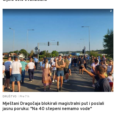
2
Pre 7 h
DRUŠTVO
|
Mještani Dragočaja blokirali magistralni put i poslali
jasnu poruku: "Na 40 stepeni nemamo vode"