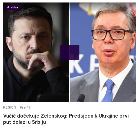
1
4 slika
Pre 7 h
REGION
|
Vučić dočekuje Zelenskog: Predsjednik Ukrajine prvi
put dolazi u Srbiju