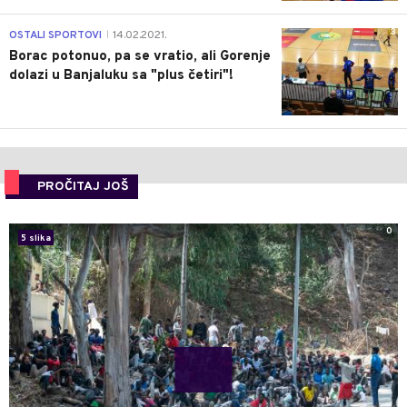
3
OSTALI SPORTOVI
14.02.2021.
|
Borac potonuo, pa se vratio, ali Gorenje
dolazi u Banjaluku sa "plus četiri"!
PROČITAJ JOŠ
0
5 slika