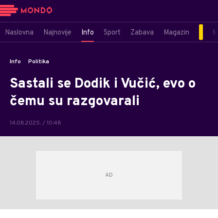
Naslovna
Najnovije
Info
Sport
Zabava
Magazin
M
Info
Politika
Sastali se Dodik i Vučić, evo o
čemu su razgovarali
14.08.2025. / 10:48