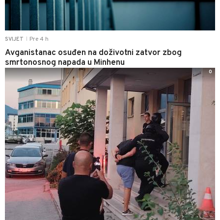
Pre 4 h
SVIJET
|
Avganistanac osuđen na doživotni zatvor zbog
smrtonosnog napada u Minhenu
0