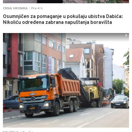
Pre 4 h
CRNA HRONIKA
|
Osumnjičen za pomaganje u pokušaju ubistva Dabića:
Nikoliću određena zabrana napuštanja boravišta
0