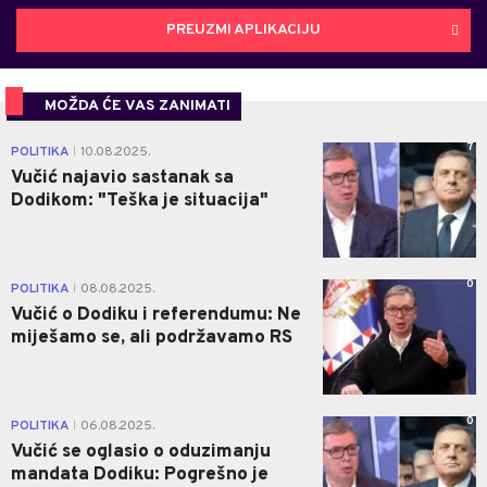
PREUZMI APLIKACIJU
MOŽDA ĆE VAS ZANIMATI
7
POLITIKA
10.08.2025.
|
Vučić najavio sastanak sa
Dodikom: "Teška je situacija"
0
POLITIKA
08.08.2025.
|
Vučić o Dodiku i referendumu: Ne
miješamo se, ali podržavamo RS
0
POLITIKA
06.08.2025.
|
Vučić se oglasio o oduzimanju
mandata Dodiku: Pogrešno je