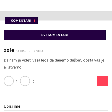
KOMENTARI
1
SVI KOMENTARI
zole
14.08.2025. / 13:34
Da nam je videti vaša leđa da danemo dušom, dosta vas je
ali stvarno
1
0
Upiši ime