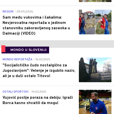
0
REGION
29.05.2026.
|
Sam među vukovima i šakalima:
Nevjerovatna reportaža o jedinom
stanovniku zaboravljenog zaseoka u
Dalmaciji (VIDEO)
MONDO U SLOVENIJI
4
MONDO REPORTAŽA
16.02.2021.
|
"Socijalističko čudo nostalgično za
Jugoslavijom": Velenje je izgubilo naziv,
ali je u duši ostalo Titovo!
1
OSTALI SPORTOVI
14.02.2021.
|
Vujović poslije poraza na debiju: Igrači
Borca kasno shvatili da mogu!