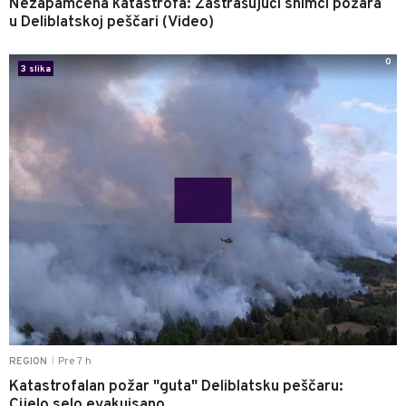
Nezapamćena katastrofa: Zastrašujući snimci požara
u Deliblatskoj peščari (Video)
0
3 slika
Pre 7 h
REGION
|
Katastrofalan požar "guta" Deliblatsku peščaru:
Cijelo selo evakuisano