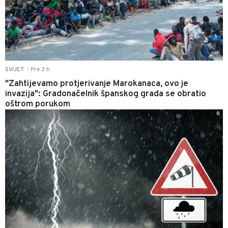
Pre 3 h
SVIJET
|
"Zahtijevamo protjerivanje Marokanaca, ovo je
invazija": Gradonačelnik španskog grada se obratio
oštrom porukom
0