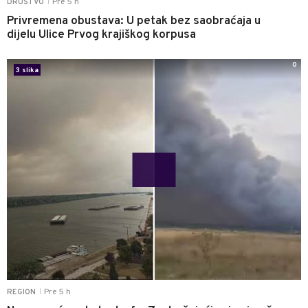
Pre 5 h
DRUŠTVO
|
Privremena obustava: U petak bez saobraćaja u
dijelu Ulice Prvog krajiškog korpusa
0
3 slika
Pre 5 h
REGION
|