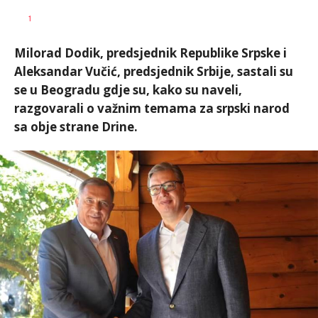
Dušan
AUTOR
1
Volaš
Milorad Dodik, predsjednik Republike Srpske i
Aleksandar Vučić, predsjednik Srbije, sastali su
se u Beogradu gdje su, kako su naveli,
razgovarali o važnim temama za srpski narod
sa obje strane Drine.