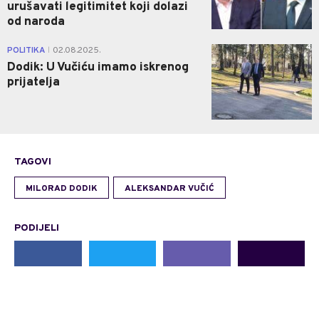
urušavati legitimitet koji dolazi
od naroda
4
POLITIKA
02.08.2025.
|
Dodik: U Vučiću imamo iskrenog
prijatelja
TAGOVI
MILORAD DODIK
ALEKSANDAR VUČIĆ
PODIJELI