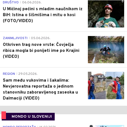
0
DRUŠTVO
06.06.2026.
|
U Mićinoj pećini s mladim naučnikom iz
BiH: Istina o šišmišima i mitu o kosi
(FOTO/VIDEO)
0
ZANIMLJIVOSTI
05.06.2026.
|
Otkriven trag nove vrste: Čovječja
ribica mogla bi ponijeti ime po Krajini
(VIDEO)
0
REGION
29.05.2026.
|
Sam među vukovima i šakalima:
Nevjerovatna reportaža o jedinom
stanovniku zaboravljenog zaseoka u
Dalmaciji (VIDEO)
MONDO U SLOVENIJI
4