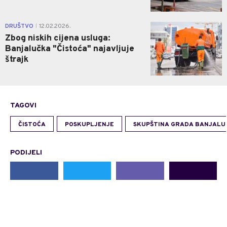
3
DRUŠTVO
12.02.2026.
|
Zbog niskih cijena usluga:
Banjalučka "Čistoća" najavljuje
štrajk
TAGOVI
ČISTOĆA
POSKUPLJENJE
SKUPŠTINA GRADA BANJALU
PODIJELI