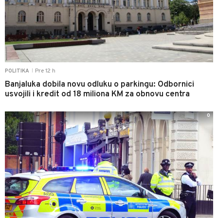
Pre 12 h
POLITIKA
|
Banjaluka dobila novu odluku o parkingu: Odbornici
usvojili i kredit od 18 miliona KM za obnovu centra
0