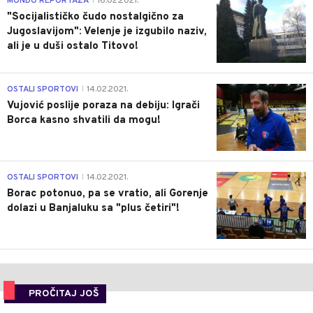
MONDO REPORTAŽA
16.02.2021.
|
"Socijalističko čudo nostalgično za
Jugoslavijom": Velenje je izgubilo naziv,
ali je u duši ostalo Titovo!
1
OSTALI SPORTOVI
14.02.2021.
|
Vujović poslije poraza na debiju: Igrači
Borca kasno shvatili da mogu!
3
OSTALI SPORTOVI
14.02.2021.
|
Borac potonuo, pa se vratio, ali Gorenje
dolazi u Banjaluku sa "plus četiri"!
PROČITAJ JOŠ