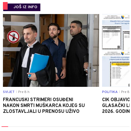
JOŠ IZ INFO
0
SVIJET
Pre 8 h
POLITIKA
Pre 8 
|
|
FRANCUSKI STRIMERI OSUĐENI
CIK OBJAVIO
NAKON SMRTI MUŠKARCA KOJEG SU
GLASAČKI LI
ZLOSTAVLJALI U PRENOSU UŽIVO
2026. GODIN