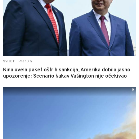
Pre 10 h
SVIJET
|
Kina uvela paket oštrih sankcija, Amerika dobila jasno
upozorenje: Scenario kakav Vašington nije očekivao
0