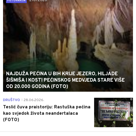
21.07.2026.
PUTOVANJA
NAJDUŽA PEĆINA U BIH KRIJE JEZERO, HILJADE
ŠIŠMIŠA I KOSTI PEĆINSKOG MEDVJEDA STARE VIŠE
OD 20.000 GODINA (FOTO)
0
DRUŠTVO
28.06.2026.
|
Teslić čuva praistoriju: Rastuška pećina
kao svjedok života neandertalaca
(FOTO)