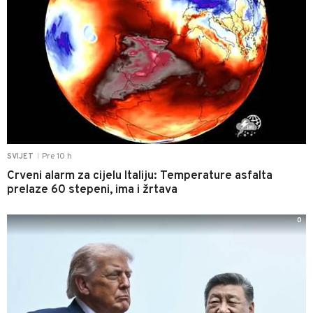
Pre 10 h
SVIJET
|
Crveni alarm za cijelu Italiju: Temperature asfalta
prelaze 60 stepeni, ima i žrtava
0