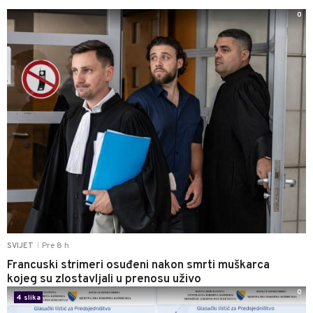
0
Pre 8 h
SVIJET
|
Francuski strimeri osuđeni nakon smrti muškarca
kojeg su zlostavljali u prenosu uživo
0
4 slika