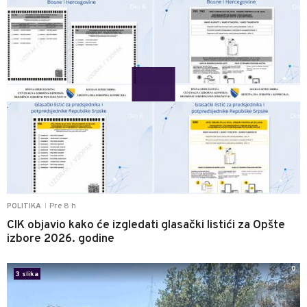
Pre 8 h
POLITIKA
|
CIK objavio kako će izgledati glasački listići za Opšte
izbore 2026. godine
0
3 slika