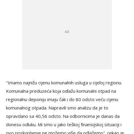
"Imamo najnižu cijenu komunalnih usluga u cijeloj regionu.
Komunalna preduzeća koja odlažu komunalni otpad na
regionalnu deponiju imaju čak i do 80 odsto veću cijenu
komunalnog otpada. Napravili smo analizu da je to
opravdano sa 40,56 odsto. Na odbornicima je danas da
donesu odluku. Mi smo u jako teškoj finansijskoj situaciji i
ovo poskupljenje ne možemo više da odlažemo", rekao je