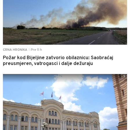
Pre 11 h
CRNA HRONIKA
|
Požar kod Bijeljine zatvorio obilaznicu: Saobraćaj
preusmjeren, vatrogasci i dalje dežuraju
1