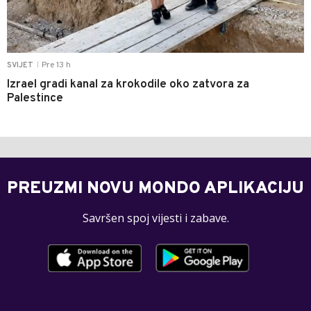
Pre 13 h
SVIJET
|
Izrael gradi kanal za krokodile oko zatvora za
Palestince
PREUZMI NOVU MONDO APLIKACIJU
Savršen spoj vijesti i zabave.