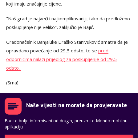
koji imaju značajnije cijene.
"Naš grad je najveći i najkomplikovaniji, tako da predloženo
poskupljenje nije veliko", zaključio je Bajić.
Gradonačelnik Banjaluke Draško Stanivuković smatra da je
opravdano povećanje od 29,5 odsto, te se
pred
odbornicima nalazi prijedlog za poskupljenje od 29,5
odsto.
(Srna)
Naše vijesti ne morate da provjeravate
Budite bolje informisani od drugih, preuzmite Mondo mobilnu
aplikaciju