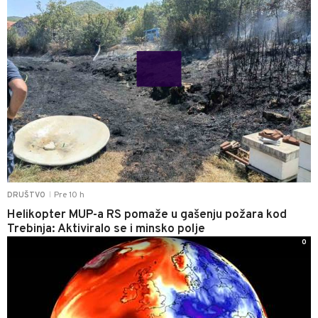
Pre 10 h
DRUŠTVO
|
Helikopter MUP-a RS pomaže u gašenju požara kod
Trebinja: Aktiviralo se i minsko polje
0