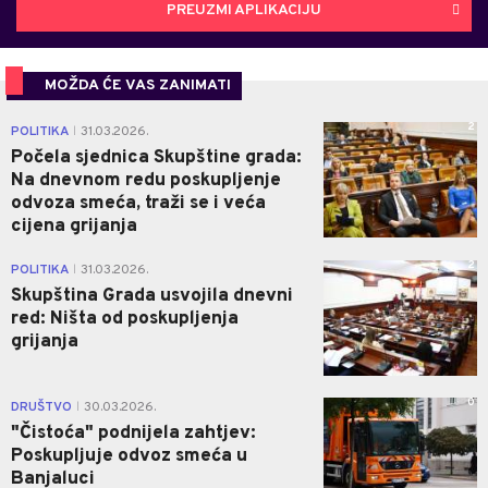
PREUZMI APLIKACIJU
MOŽDA ĆE VAS ZANIMATI
2
POLITIKA
31.03.2026.
|
Počela sjednica Skupštine grada:
Na dnevnom redu poskupljenje
odvoza smeća, traži se i veća
cijena grijanja
2
POLITIKA
31.03.2026.
|
Skupština Grada usvojila dnevni
red: Ništa od poskupljenja
grijanja
0
DRUŠTVO
30.03.2026.
|
"Čistoća" podnijela zahtjev:
Poskupljuje odvoz smeća u
Banjaluci