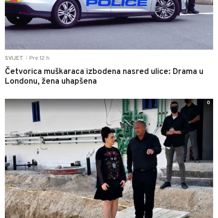
Pre 12 h
SVIJET
|
Četvorica muškaraca izbodena nasred ulice: Drama u
Londonu, žena uhapšena
0