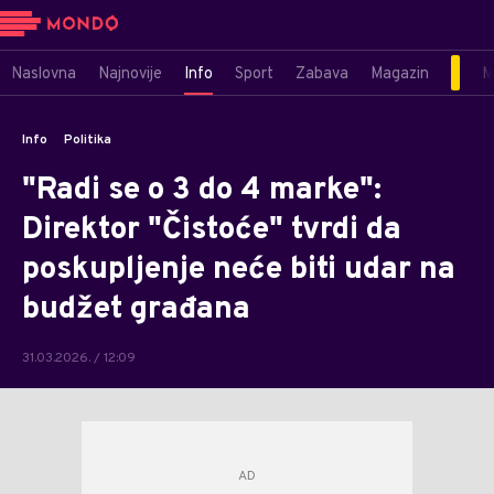
Naslovna
Najnovije
Info
Sport
Zabava
Magazin
M
Info
Politika
"Radi se o 3 do 4 marke":
Direktor "Čistoće" tvrdi da
poskupljenje neće biti udar na
budžet građana
31.03.2026. / 12:09