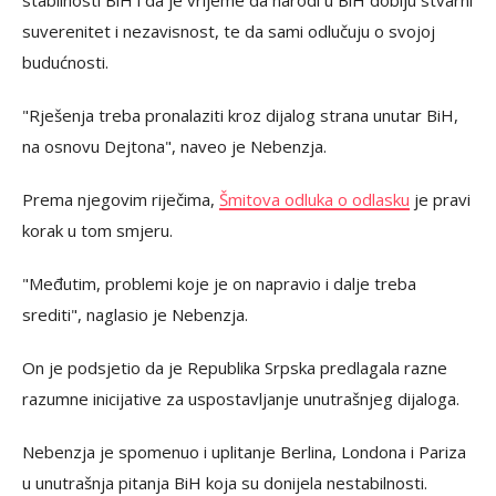
stabilnosti BiH i da je vrijeme da narodi u BiH dobiju stvarni
suverenitet i nezavisnost, te da sami odlučuju o svojoj
budućnosti.
"Rješenja treba pronalaziti kroz dijalog strana unutar BiH,
na osnovu Dejtona", naveo je Nebenzja.
Prema njegovim riječima,
Šmitova odluka o odlasku
je pravi
korak u tom smjeru.
"Međutim, problemi koje je on napravio i dalje treba
srediti", naglasio je Nebenzja.
On je podsjetio da je Republika Srpska predlagala razne
razumne inicijative za uspostavljanje unutrašnjeg dijaloga.
Nebenzja je spomenuo i uplitanje Berlina, Londona i Pariza
u unutrašnja pitanja BiH koja su donijela nestabilnosti.