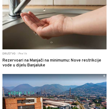
Pre 1 h
DRUŠTVO
|
Rezervoari na Manjači na minimumu: Nove restrikcije
vode u dijelu Banjaluke
0