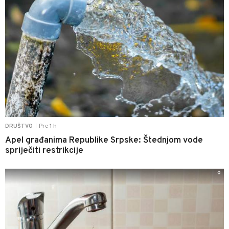
Pre 1 h
DRUŠTVO
|
Apel građanima Republike Srpske: Štednjom vode
spriječiti restrikcije
0