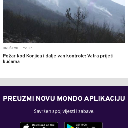
Pre 3 h
DRUŠTVO
|
Požar kod Konjica i dalje van kontrole: Vatra prijeti
kućama
PREUZMI NOVU MONDO APLIKACIJU
Savršen spoj vijesti i zabave.