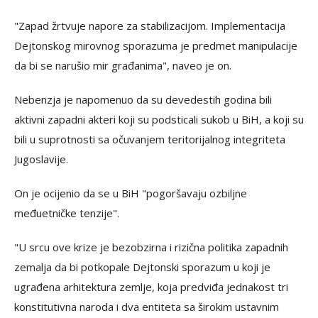
"Zapad žrtvuje napore za stabilizacijom. Implementacija
Dejtonskog mirovnog sporazuma je predmet manipulacije
da bi se narušio mir građanima", naveo je on.
Nebenzja je napomenuo da su devedestih godina bili
aktivni zapadni akteri koji su podsticali sukob u BiH, a koji su
bili u suprotnosti sa očuvanjem teritorijalnog integriteta
Jugoslavije.
On je ocijenio da se u BiH "pogoršavaju ozbiljne
međuetničke tenzije".
"U srcu ove krize je bezobzirna i rizična politika zapadnih
zemalja da bi potkopale Dejtonski sporazum u koji je
ugrađena arhitektura zemlje, koja predviđa jednakost tri
konstitutivna naroda i dva entiteta sa širokim ustavnim