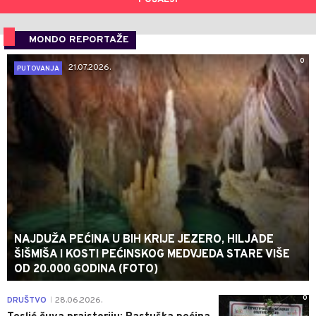
MONDO REPORTAŽE
0
21.07.2026.
PUTOVANJA
NAJDUŽA PEĆINA U BIH KRIJE JEZERO, HILJADE
ŠIŠMIŠA I KOSTI PEĆINSKOG MEDVJEDA STARE VIŠE
OD 20.000 GODINA (FOTO)
0
DRUŠTVO
28.06.2026.
|