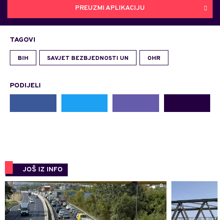
PREUZMI APLIKACIJU
TAGOVI
BIH
SAVJET BEZBJEDNOSTI UN
OHR
PODIJELI
JOŠ IZ INFO
0