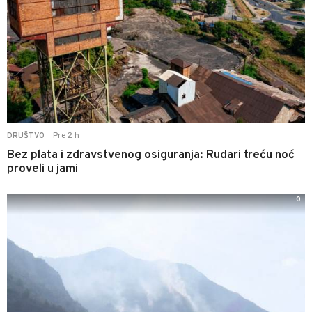
Pre 2 h
DRUŠTVO
|
Bez plata i zdravstvenog osiguranja: Rudari treću noć
proveli u jami
0