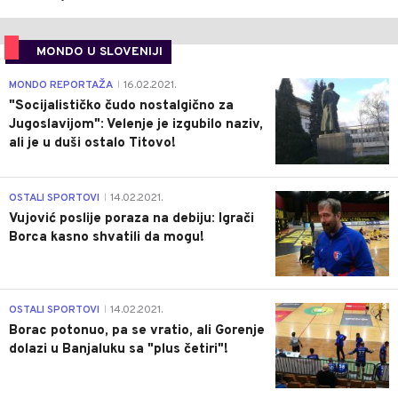
MONDO U SLOVENIJI
4
MONDO REPORTAŽA
16.02.2021.
|
"Socijalističko čudo nostalgično za
Jugoslavijom": Velenje je izgubilo naziv,
ali je u duši ostalo Titovo!
1
OSTALI SPORTOVI
14.02.2021.
|
Vujović poslije poraza na debiju: Igrači
Borca kasno shvatili da mogu!
3
OSTALI SPORTOVI
14.02.2021.
|
Borac potonuo, pa se vratio, ali Gorenje
dolazi u Banjaluku sa "plus četiri"!