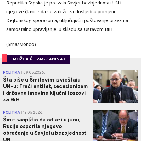
Republika Srpska je pozvala Savjet bezbjednosti UN i
njegove članice da se založe za dosljednu primjenu
Dejtonskog sporazuma, uključujući i poštovanje prava na
samostalno upravljanje, u skladu sa Ustavom BiH.
(Srna/Mondo)
MOŽDA ĆE VAS ZANIMATI
0
POLITIKA
09.05.2026.
|
Šta piše u Šmitovim izvještaju
UN-u: Treći entitet, secesionizam
i državna imovina ključni izazovi
za BiH
0
POLITIKA
12.05.2026.
|
Šmit saopštio da odlazi u junu,
Rusija osporila njegovo
obraćanje u Savjetu bezbjednosti
UN