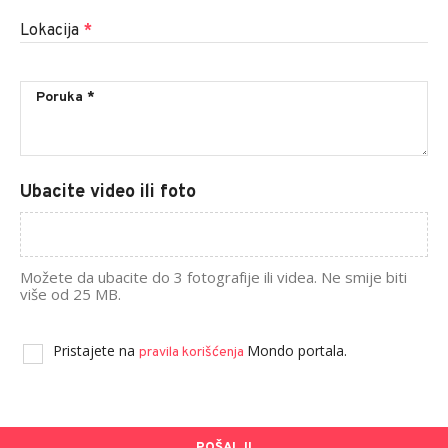
Lokacija
*
Ubacite video ili foto
Možete da ubacite do 3 fotografije ili videa. Ne smije biti
više od 25 MB.
Pristajete na
Mondo portala.
pravila korišćenja
POŠALJI