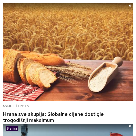
0
Pre 1 h
SVIJET
|
Hrana sve skuplja: Globalne cijene dostigle
trogodišnji maksimum
0
5 slika