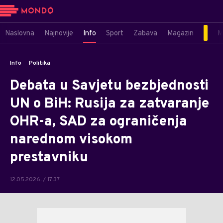
Naslovna
Najnovije
Info
Sport
Zabava
Magazin
M
Info
Politika
Debata u Savjetu bezbjednosti
UN o BiH: Rusija za zatvaranje
OHR-a, SAD za ograničenja
narednom visokom
prestavniku
12.05.2026. / 17:37