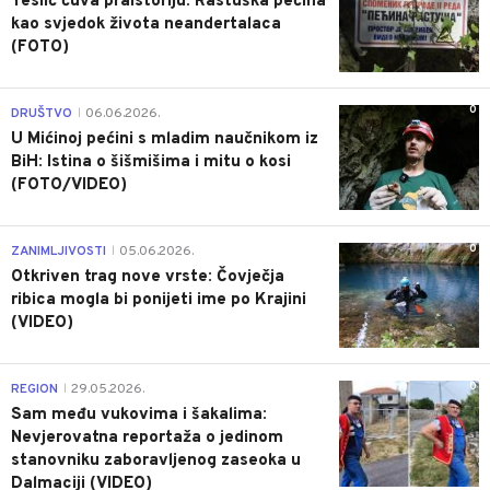
Teslić čuva praistoriju: Rastuška pećina
kao svjedok života neandertalaca
(FOTO)
0
DRUŠTVO
06.06.2026.
|
U Mićinoj pećini s mladim naučnikom iz
BiH: Istina o šišmišima i mitu o kosi
(FOTO/VIDEO)
0
ZANIMLJIVOSTI
05.06.2026.
|
Otkriven trag nove vrste: Čovječja
ribica mogla bi ponijeti ime po Krajini
(VIDEO)
0
REGION
29.05.2026.
|
Sam među vukovima i šakalima:
Nevjerovatna reportaža o jedinom
stanovniku zaboravljenog zaseoka u
Dalmaciji (VIDEO)