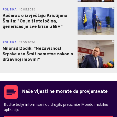
0
POLITIKA
10.05.2026.
|
Košarac o izvještaju Kristijana
Šmita: "On je štetotočina,
generisao je sve krize u BiH"
0
POLITIKA
12.05.2026.
|
Milorad Dodik: "Nezavisnost
Srpske ako Šmit nametne zakon o
državnoj imovini"
Naše vijesti ne morate da provjeravate
Budite bolje informisani od drugih, preuzmite Mondo mobilnu
aplikaciju