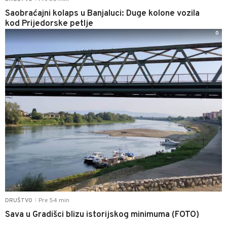
Saobraćajni kolaps u Banjaluci: Duge kolone vozila
kod Prijedorske petlje
0
Pre 54 min
DRUŠTVO
|
Sava u Gradišci blizu istorijskog minimuma (FOTO)