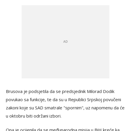
Brusova je podsjetila da se predsjednik Milorad Dodik
povukao sa funkcije, te da su u Republici Srpskoj povučeni
zakoni koje su SAD smatrale "spornim", uz napomenu da će
u oktobru biti održani izbori.
Ona je ocijenila da se međunarodna misija u BiH kreće ka