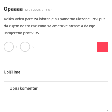
Opaaaa
12.05.2026. / 18:57
Koliko vidim pare za lobiranje su pametno ulozene. Prvi put
da cujem nesto razumno sa americke strane a da nije
usmjereno protiv RS
1
0
Upiši ime