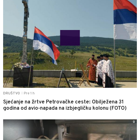
Pre 1 h
DRUŠTVO
|
Sjećanje na žrtve Petrovačke ceste: Obilježena 31
godina od avio-napada na izbjegličku kolonu (FOTO)
0