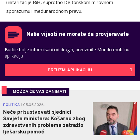
unitarizacije BiH, suprotno Dejtonskom mirovnom
sporazumu i međunarodnom pravu.
Naše vijesti ne morate da provjeravate
Budite bolje informisani od drugih, preuzmite Mondo mobilnu
aplikaciju
PREUZMI APLIKACIJU
MOŽDA ĆE VAS ZANIMATI
0
POLITIKA
05.05.2026.
|
Neće prisustvovati sjednici
Savjeta ministara: Košarac zbog
zdravstvenih problema zatražio
ljekarsku pomoć