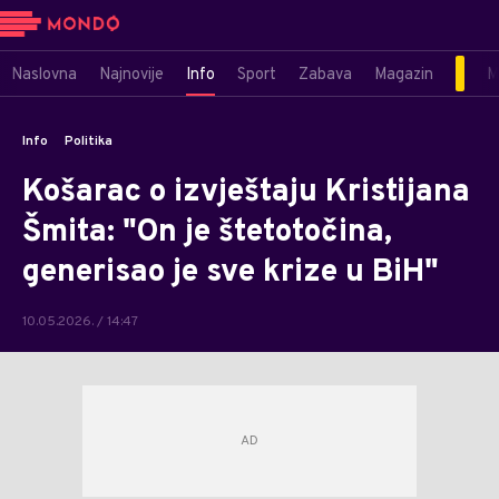
Naslovna
Najnovije
Info
Sport
Zabava
Magazin
M
Info
Politika
Košarac o izvještaju Kristijana
Šmita: "On je štetotočina,
generisao je sve krize u BiH"
10.05.2026. / 14:47