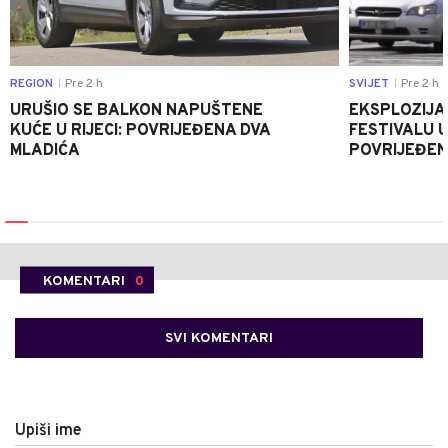
REGION
Pre 2 h
SVIJET
Pre 2 h
|
|
URUŠIO SE BALKON NAPUŠTENE
EKSPLOZIJA
KUĆE U RIJECI: POVRIJEĐENA DVA
FESTIVALU 
MLADIĆA
POVRIJEĐEN
KOMENTARI
0
SVI KOMENTARI
Upiši ime