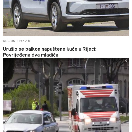
Pre 2 h
REGION
|
Urušio se balkon napuštene kuće u Rijeci:
Povrijeđena dva mladića
0