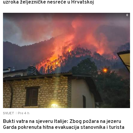
uzroka željezničke nesreće u Hrvatskoj
0
Pre 4 h
SVIJET
|
Bukti vatra na sjeveru Italije: Zbog požara na jezeru
Garda pokrenuta hitna evakuacija stanovnika i turista