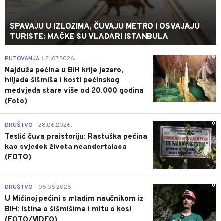
SPAVAJU U IZLOZIMA, ČUVAJU METRO I OSVAJAJU
TURISTE: MAČKE SU VLADARI ISTANBULA
0
PUTOVANJA
21.07.2026.
|
Najduža pećina u BiH krije jezero,
hiljade šišmiša i kosti pećinskog
medvjeda stare više od 20.000 godina
(Foto)
0
DRUŠTVO
28.06.2026.
|
Teslić čuva praistoriju: Rastuška pećina
kao svjedok života neandertalaca
(FOTO)
0
DRUŠTVO
06.06.2026.
|
U Mićinoj pećini s mladim naučnikom iz
BiH: Istina o šišmišima i mitu o kosi
(FOTO/VIDEO)