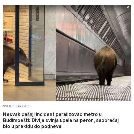
0
Pre 4 h
SVIJET
|
Nesvakidašnji incident paralizovao metro u
Budimpešti: Divlja svinja upala na peron, saobraćaj
bio u prekidu do podneva