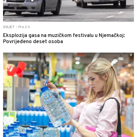
Pre 2 h
SVIJET
|
Eksplozija gasa na muzičkom festivalu u Njemačkoj:
Povrijeđeno deset osoba
0