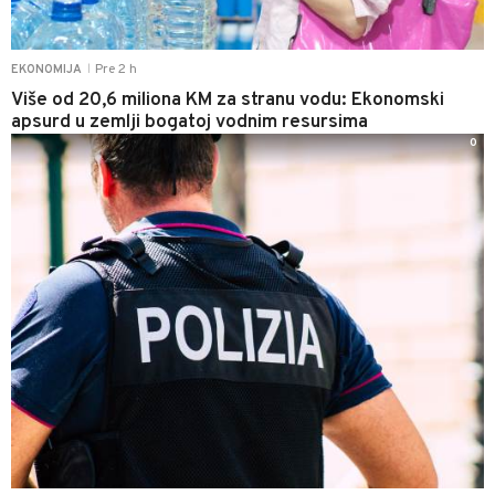
Pre 2 h
EKONOMIJA
|
Više od 20,6 miliona KM za stranu vodu: Ekonomski
apsurd u zemlji bogatoj vodnim resursima
0