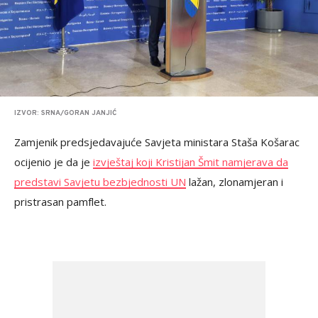
IZVOR: SRNA/GORAN JANJIĆ
Zamjenik predsjedavajuće Savjeta ministara Staša Košarac
ocijenio je da je
izvještaj koji Kristijan Šmit namjerava da
predstavi Savjetu bezbjednosti UN
lažan, zlonamjeran i
pristrasan pamflet.