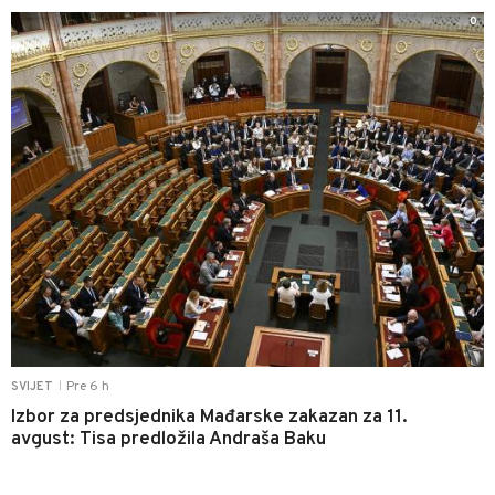
0
Pre 6 h
SVIJET
|
Izbor za predsjednika Mađarske zakazan za 11.
avgust: Tisa predložila Andraša Baku