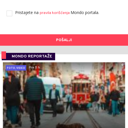
Pristajete na
Mondo portala.
pravila korišćenja
POŠALJI
MONDO REPORTAŽE
0
Pre 11 h
FOTO, VIDEO