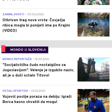
0
ZANIMLJIVOSTI
05.06.2026.
|
Otkriven trag nove vrste: Čovječja
ribica mogla bi ponijeti ime po Krajini
(VIDEO)
MONDO U SLOVENIJI
4
MONDO REPORTAŽA
16.02.2021.
|
"Socijalističko čudo nostalgično za
Jugoslavijom": Velenje je izgubilo naziv,
ali je u duši ostalo Titovo!
1
OSTALI SPORTOVI
14.02.2021.
|
Vujović poslije poraza na debiju: Igrači
Borca kasno shvatili da mogu!