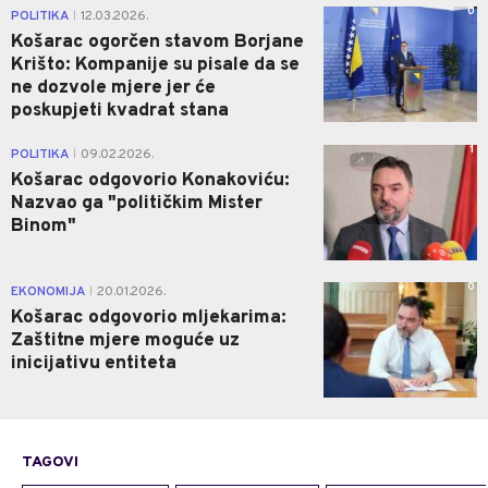
0
POLITIKA
12.03.2026.
|
Košarac ogorčen stavom Borjane
Krišto: Kompanije su pisale da se
ne dozvole mjere jer će
poskupjeti kvadrat stana
1
POLITIKA
09.02.2026.
|
Košarac odgovorio Konakoviću:
Nazvao ga "političkim Mister
Binom"
0
EKONOMIJA
20.01.2026.
|
Košarac odgovorio mljekarima:
Zaštitne mjere moguće uz
inicijativu entiteta
TAGOVI