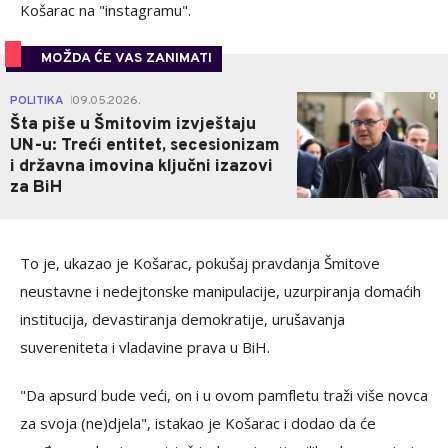
Košarac na "instagramu".
MOŽDA ĆE VAS ZANIMATI
0
POLITIKA
09.05.2026.
|
Šta piše u Šmitovim izvještaju
UN-u: Treći entitet, secesionizam
i državna imovina ključni izazovi
za BiH
To je, ukazao je Košarac, pokušaj pravdanja Šmitove
neustavne i nedejtonske manipulacije, uzurpiranja domaćih
institucija, devastiranja demokratije, urušavanja
suvereniteta i vladavine prava u BiH.
"Da apsurd bude veći, on i u ovom pamfletu traži više novca
za svoja (ne)djela", istakao je Košarac i dodao da će