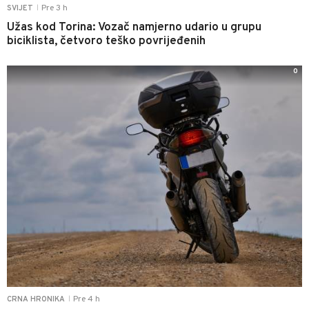
Pre 3 h
SVIJET
|
Užas kod Torina: Vozač namjerno udario u grupu
biciklista, četvoro teško povrijeđenih
0
Pre 4 h
CRNA HRONIKA
|