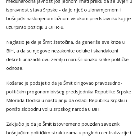
međunarodna javnost još jednom imati priliku da se uvjeri u
ispravnost stava Srpske - da je riječ o zlonamjernom i
bošnjački naklonjenom lažnom visokom predstavniku koji je
uzurpirao poziciju u OHR-u.
Naglasio je da je Šmit štetočina, da generiše sve krize u
BiH, a da su njegove nezakonite odluke i skandalozni
dekreti unazadili ovu zemlju i narušili ionako krhke političke
odnose.
Košarac je podsjetio da je Šmit dirigovao pravosudno-
političkim progonom bivšeg predsjednika Republike Srpske
Milorada Dodika u nastojanju da oslabi Republiku Srpsku i
poništi slobodnu volju srpskog naroda u BiH.
Zaključio je da je Šmit istovremeno pouzdan saveznik
bošnjačkim političkim strukturama u pogledu centralizacije i