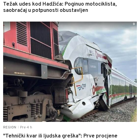
Težak udes kod Hadžića: Poginuo motociklista,
saobraćaj u potpunosti obustavljen
0
Pre 4 h
REGION
|
"Tehnički kvar ili ljudska greška": Prve procjene