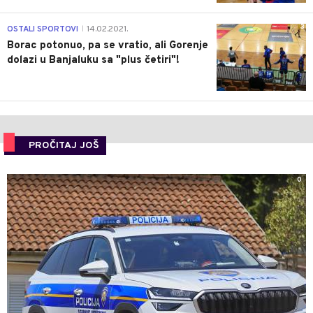
3
OSTALI SPORTOVI
14.02.2021.
|
Borac potonuo, pa se vratio, ali Gorenje
dolazi u Banjaluku sa "plus četiri"!
PROČITAJ JOŠ
0