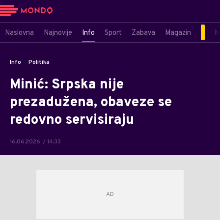
Naslovna
Najnovije
Info
Sport
Zabava
Magazin
M
Info
Politika
Minić: Srpska nije
prezadužena, obaveze se
redovno servisiraju
16.06.2026. / 14:33