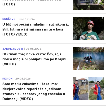
(FOTO)
0
DRUŠTVO
06.06.2026.
|
U Mićinoj pećini s mladim naučnikom iz
BiH: Istina o šišmišima i mitu o kosi
(FOTO/VIDEO)
0
ZANIMLJIVOSTI
05.06.2026.
|
Otkriven trag nove vrste: Čovječja
ribica mogla bi ponijeti ime po Krajini
(VIDEO)
0
REGION
29.05.2026.
|
Sam među vukovima i šakalima:
Nevjerovatna reportaža o jedinom
stanovniku zaboravljenog zaseoka u
Dalmaciji (VIDEO)