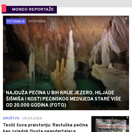
MONDO REPORTAŽE
0
21.07.2026.
PUTOVANJA
NAJDUŽA PEĆINA U BIH KRIJE JEZERO, HILJADE
ŠIŠMIŠA I KOSTI PEĆINSKOG MEDVJEDA STARE VIŠE
OD 20.000 GODINA (FOTO)
0
DRUŠTVO
28.06.2026.
|
Teslić čuva praistoriju: Rastuška pećina
kao svjedok života neandertalaca