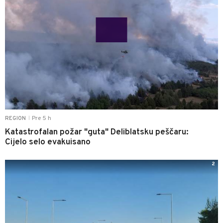
Pre 5 h
REGION
|
Katastrofalan požar "guta" Deliblatsku peščaru:
Cijelo selo evakuisano
2