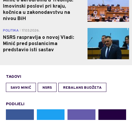
Minić o aerodromu u Trebinju:
Imovinski poslovi pri kraju,
kočnica u zakonodavstvu na
nivou BiH
1
POLITIKA
17.03.2026.
|
NSRS raspravlja o novoj Vladi:
Minić pred poslanicima
predstavio isti sastav
TAGOVI
SAVO MINIĆ
NSRS
REBALANS BUDŽETA
PODIJELI