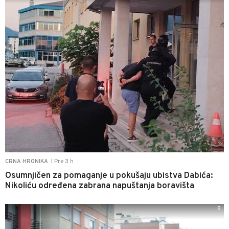
Pre 3 h
CRNA HRONIKA
|
Osumnjičen za pomaganje u pokušaju ubistva Dabića:
Nikoliću određena zabrana napuštanja boravišta
0