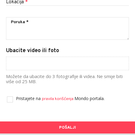
Lokacija
*
Ubacite video ili foto
Možete da ubacite do 3 fotografije ili videa. Ne smije biti
više od 25 MB.
Pristajete na
Mondo portala.
pravila korišćenja
POŠALJI