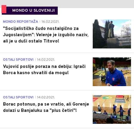
MONDO U SLOVENIJI
4
MONDO REPORTAŽA
16.02.2021.
|
"Socijalističko čudo nostalgično za
Jugoslavijom": Velenje je izgubilo naziv,
ali je u duši ostalo Titovo!
1
OSTALI SPORTOVI
14.02.2021.
|
Vujović poslije poraza na debiju: Igrači
Borca kasno shvatili da mogu!
3
OSTALI SPORTOVI
14.02.2021.
|
Borac potonuo, pa se vratio, ali Gorenje
dolazi u Banjaluku sa "plus četiri"!