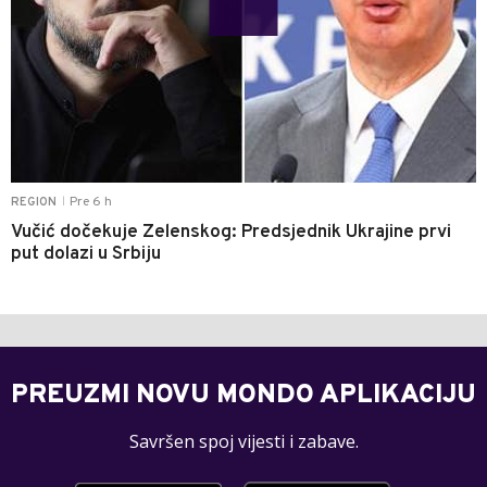
Pre 6 h
REGION
|
Vučić dočekuje Zelenskog: Predsjednik Ukrajine prvi
put dolazi u Srbiju
PREUZMI NOVU MONDO APLIKACIJU
Savršen spoj vijesti i zabave.