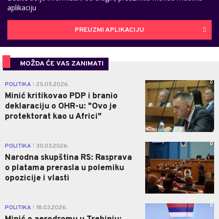
aplikaciju
PREUZMI APLIKACIJU
MOŽDA ĆE VAS ZANIMATI
0
POLITIKA
25.05.2026.
|
Minić kritikovao PDP i branio
deklaraciju o OHR-u: "Ovo je
protektorat kao u Africi"
0
POLITIKA
30.03.2026.
|
Narodna skupština RS: Rasprava
o platama prerasla u polemiku
opozicije i vlasti
0
POLITIKA
18.03.2026.
|