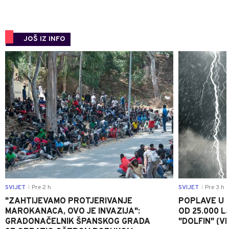
JOŠ IZ INFO
0
SVIJET
Pre 2 h
SVIJET
Pre 3 h
|
|
"ZAHTIJEVAMO PROTJERIVANJE
POPLAVE U K
MAROKANACA, OVO JE INVAZIJA":
OD 25.000 LJ
GRADONAČELNIK ŠPANSKOG GRADA
"DOLFIN" (V