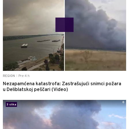
Pre 4 h
REGION
|
Nezapamćena katastrofa: Zastrašujući snimci požara
u Deliblatskoj peščari (Video)
0
3 slika