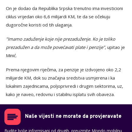
On je dodao da Republika Srpska trenutno ima investicioni
ciklus vrijedan oko 6,6 milijardi KM, te da se očekuju
dugoročne koristi od tih ulaganja.
"Imamo zaduženje koje nije prezaduženje. Ko je toliko
prezadužen a da može povećavati plate i penzije",
upitao je
Minić.
Prema njegovim riječima, za penzije je izdvojeno oko 2,2
milijarde KM, dok su značajna sredstva usmjerena i ka
lokalnim zajednicama, poljoprivredi i drugim sektorima, uz,
kako je naveo, redovnu i stabilnu isplatu svih obaveza.
Naše vijesti ne morate da provjeravate
Budite bolje informisani od drugih, preuzmite Mondo mobilnu