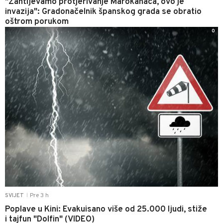
"Zahtijevamo protjerivanje Marokanaca, ovo je
invazija": Gradonačelnik španskog grada se obratio
oštrom porukom
0
Pre 3 h
SVIJET
|
Poplave u Kini: Evakuisano više od 25.000 ljudi, stiže
i tajfun "Dolfin" (VIDEO)