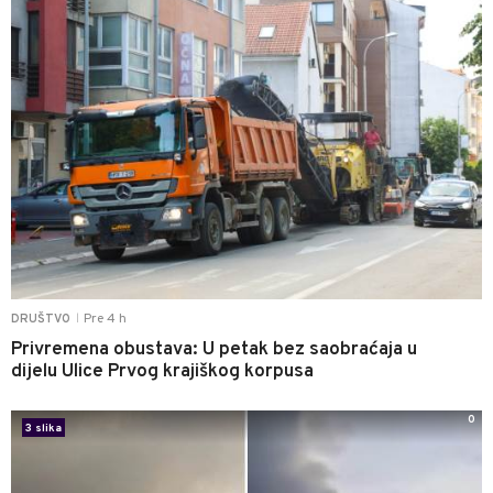
Pre 4 h
DRUŠTVO
|
Privremena obustava: U petak bez saobraćaja u
dijelu Ulice Prvog krajiškog korpusa
0
3 slika