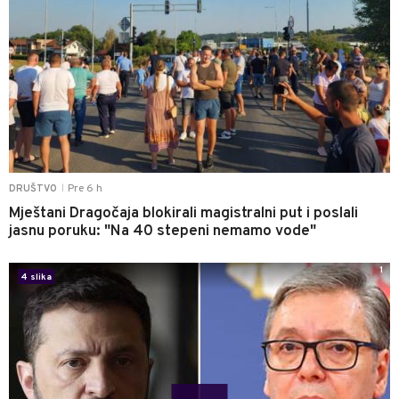
Pre 6 h
DRUŠTVO
|
Mještani Dragočaja blokirali magistralni put i poslali
jasnu poruku: "Na 40 stepeni nemamo vode"
1
4 slika