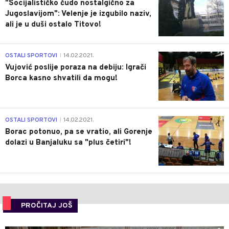
"Socijalističko čudo nostalgično za
Jugoslavijom": Velenje je izgubilo naziv,
ali je u duši ostalo Titovo!
1
OSTALI SPORTOVI
14.02.2021.
|
Vujović poslije poraza na debiju: Igrači
Borca kasno shvatili da mogu!
3
OSTALI SPORTOVI
14.02.2021.
|
Borac potonuo, pa se vratio, ali Gorenje
dolazi u Banjaluku sa "plus četiri"!
PROČITAJ JOŠ