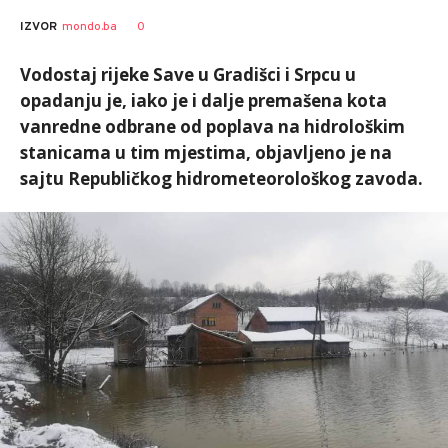
SRNA
AUTOR
0
IZVOR
mondo.ba
1
Vodostaj rijeke Save u Gradišci i Srpcu u
opadanju je, iako je i dalje premašena kota
vanredne odbrane od poplava na hidrološkim
stanicama u tim mjestima, objavljeno je na
sajtu Republičkog hidrometeorološkog zavoda.