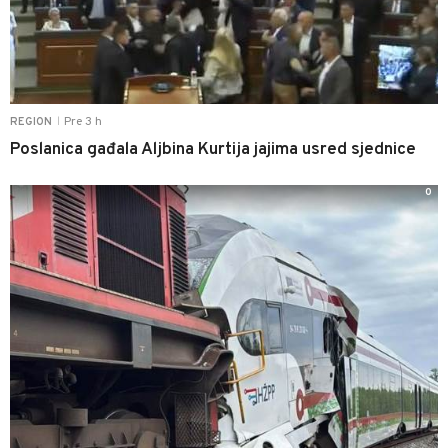
Pre 3 h
REGION
|
Poslanica gađala Aljbina Kurtija jajima usred sjednice
0