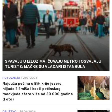
SPAVAJU U IZLOZIMA, ČUVAJU METRO I OSVAJAJU
TURISTE: MAČKE SU VLADARI ISTANBULA
0
PUTOVANJA
21.07.2026.
|
Najduža pećina u BiH krije jezero,
hiljade šišmiša i kosti pećinskog
medvjeda stare više od 20.000 godina
(Foto)
0
DRUŠTVO
28.06.2026.
|