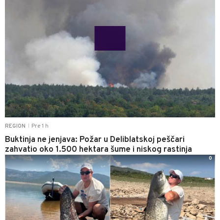
Pre 1 h
REGION
|
Buktinja ne jenjava: Požar u Deliblatskoj peščari
zahvatio oko 1.500 hektara šume i niskog rastinja
0