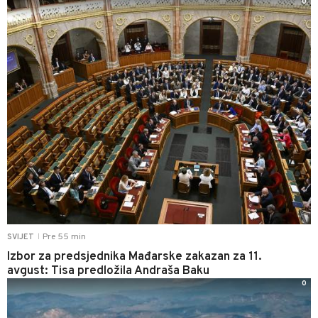
0
Pre 55 min
SVIJET
|
Izbor za predsjednika Mađarske zakazan za 11.
avgust: Tisa predložila Andraša Baku
0