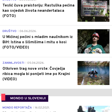
Teslić čuva praistoriju: Rastuška pećina
kao svjedok života neandertalaca
(FOTO)
0
DRUŠTVO
06.06.2026.
|
U Mićinoj pećini s mladim naučnikom iz
BiH: Istina o šišmišima i mitu o kosi
(FOTO/VIDEO)
0
ZANIMLJIVOSTI
05.06.2026.
|
Otkriven trag nove vrste: Čovječja
ribica mogla bi ponijeti ime po Krajini
(VIDEO)
MONDO U SLOVENIJI
4
MONDO REPORTAŽA
16.02.2021.
|