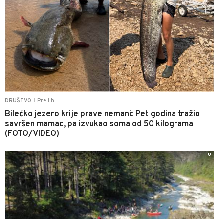
Pre 1 h
DRUŠTVO
|
Bilećko jezero krije prave nemani: Pet godina tražio
savršen mamac, pa izvukao soma od 50 kilograma
(FOTO/VIDEO)
0