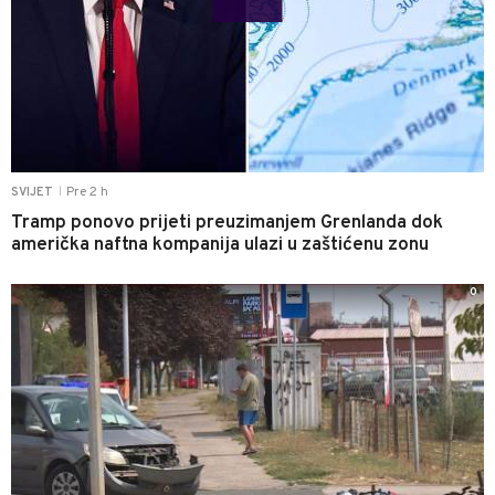
Pre 2 h
SVIJET
|
Tramp ponovo prijeti preuzimanjem Grenlanda dok
američka naftna kompanija ulazi u zaštićenu zonu
0