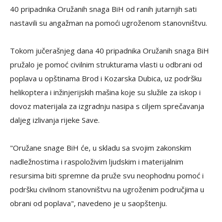
40 pripadnika Oružanih snaga BiH od ranih jutarnjih sati
nastavili su angažman na pomoći ugroženom stanovništvu.
Tokom jučerašnjeg dana 40 pripadnika Oružanih snaga BiH
pružalo je pomoć civilnim strukturama vlasti u odbrani od
poplava u opštinama Brod i Kozarska Dubica, uz podršku
helikoptera i inžinjerijskih mašina koje su služile za iskop i
dovoz materijala za izgradnju nasipa s ciljem sprečavanja
daljeg izlivanja rijeke Save.
"Oružane snage BiH će, u skladu sa svojim zakonskim
nadležnostima i raspoloživim ljudskim i materijalnim
resursima biti spremne da pruže svu neophodnu pomoć i
podršku civilnom stanovništvu na ugroženim područjima u
obrani od poplava", navedeno je u saopštenju.