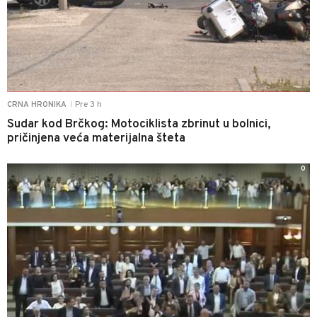
Pre 3 h
CRNA HRONIKA
|
Sudar kod Brčkog: Motociklista zbrinut u bolnici,
pričinjena veća materijalna šteta
0