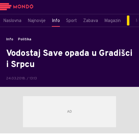
Naslovna
Najnovije
Info
Sport
Zabava
Magazin
M
Info
Politika
Vodostaj Save opada u Gradišci
i Srpcu
24.03.2018. / 13:13