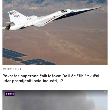
Pre 1 h
SVIJET
|
Povratak supersoničnih letova: Da li će "tihi" zvučni
udar promijeniti avio-industriju?
0
5 slika