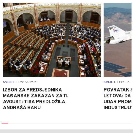
0
SVIJET
Pre 55 min
SVIJET
Pre 1 h
|
|
IZBOR ZA PREDSJEDNIKA
POVRATAK S
MAĐARSKE ZAKAZAN ZA 11.
LETOVA: DA L
AVGUST: TISA PREDLOŽILA
UDAR PROMIJ
ANDRAŠA BAKU
INDUSTRIJU