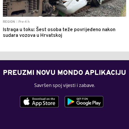
Pre 4 h
REGION
|
Istraga u toku: Šest osoba teže povrijeđeno nakon
sudara vozova u Hrvatskoj
PREUZMI NOVU MONDO APLIKACIJU
Savršen spoj vijesti i zabave.