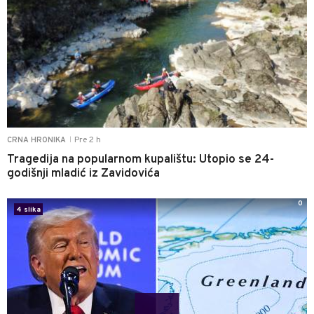
Pre 2 h
CRNA HRONIKA
|
Tragedija na popularnom kupalištu: Utopio se 24-
godišnji mladić iz Zavidovića
0
4 slika