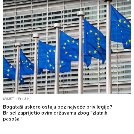
0
Pre 3 h
SVIJET
|
Bogataši uskoro ostaju bez najveće privilegije?
Brisel zaprijetio ovim državama zbog "zlatnih
pasoša"