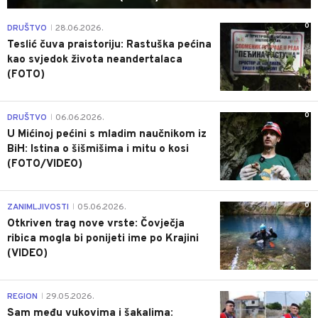
0
DRUŠTVO
28.06.2026.
|
Teslić čuva praistoriju: Rastuška pećina
kao svjedok života neandertalaca
(FOTO)
0
DRUŠTVO
06.06.2026.
|
U Mićinoj pećini s mladim naučnikom iz
BiH: Istina o šišmišima i mitu o kosi
(FOTO/VIDEO)
0
ZANIMLJIVOSTI
05.06.2026.
|
Otkriven trag nove vrste: Čovječja
ribica mogla bi ponijeti ime po Krajini
(VIDEO)
0
REGION
29.05.2026.
|
Sam među vukovima i šakalima: