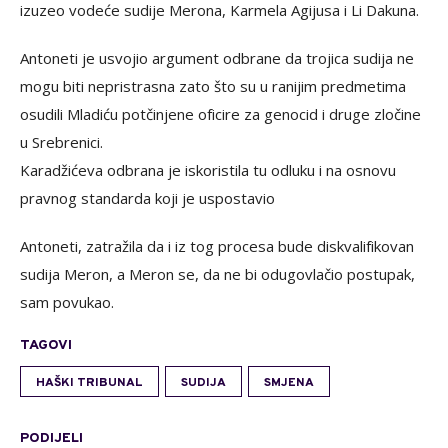
izuzeo vodeće sudije Merona, Karmela Agijusa i Li Dakuna.
Antoneti je usvojio argument odbrane da trojica sudija ne
mogu biti nepristrasna zato što su u ranijim predmetima
osudili Mladiću potčinjene oficire za genocid i druge zločine
u Srebrenici.
Karadžićeva odbrana je iskoristila tu odluku i na osnovu
pravnog standarda koji je uspostavio
Antoneti, zatražila da i iz tog procesa bude diskvalifikovan
sudija Meron, a Meron se, da ne bi odugovlačio postupak,
sam povukao.
TAGOVI
HAŠKI TRIBUNAL
SUDIJA
SMJENA
PODIJELI