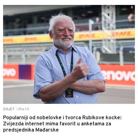
0
Pre 1 h
SVIJET
|
Popularniji od nobelovke i tvorca Rubikove kocke:
Zvijezda internet mima favorit u anketama za
predsjednika Mađarske