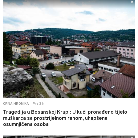
0
Pre 3 h
CRNA HRONIKA
|
Tragedija u Bosanskoj Krupi: U kući pronađeno tijelo
muškarca sa prostrijelnom ranom, uhapšena
osumnjičena osoba