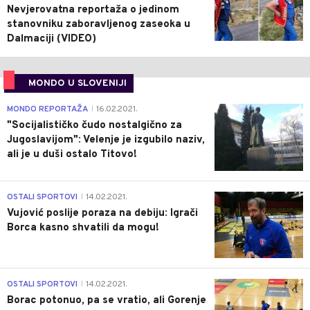
Nevjerovatna reportaža o jedinom
stanovniku zaboravljenog zaseoka u
Dalmaciji (VIDEO)
MONDO U SLOVENIJI
4
MONDO REPORTAŽA
16.02.2021.
|
"Socijalističko čudo nostalgično za
Jugoslavijom": Velenje je izgubilo naziv,
ali je u duši ostalo Titovo!
1
OSTALI SPORTOVI
14.02.2021.
|
Vujović poslije poraza na debiju: Igrači
Borca kasno shvatili da mogu!
3
OSTALI SPORTOVI
14.02.2021.
|
Borac potonuo, pa se vratio, ali Gorenje