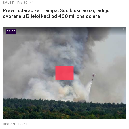
Pre 30 min
SVIJET
|
Pravni udarac za Trampa: Sud blokirao izgradnju
dvorane u Bijeloj kući od 400 miliona dolara
0
00:00
Pre 1 h
REGION
|