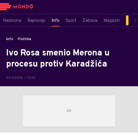
Naslovna
Najnovije
Info
Sport
Zabava
Magazin
M
Info
Politika
Ivo Rosa smenio Merona u
procesu protiv Karadžića
03.11.2018. / 12:30