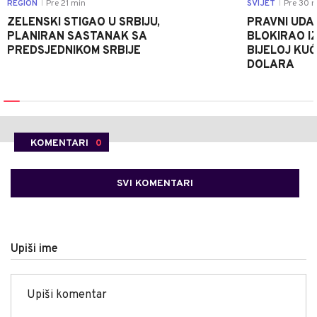
REGION
Pre 21 min
SVIJET
Pre 30 m
|
|
ZELENSKI STIGAO U SRBIJU,
PRAVNI UDA
PLANIRAN SASTANAK SA
BLOKIRAO I
PREDSJEDNIKOM SRBIJE
BIJELOJ KUĆ
DOLARA
KOMENTARI
0
SVI KOMENTARI
Upiši ime