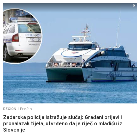
0
Pre 2 h
REGION
|
Zadarska policija istražuje slučaj: Građani prijavili
pronalazak tijela, utvrđeno da je riječ o mladiću iz
Slovenije