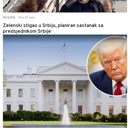
Pre 21 min
REGION
|
Zelenski stigao u Srbiju, planiran sastanak sa
predsjednikom Srbije
0