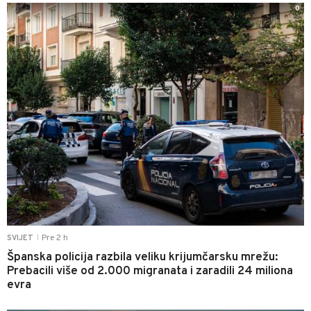
0
Pre 2 h
SVIJET
|
Španska policija razbila veliku krijumčarsku mrežu:
Prebacili više od 2.000 migranata i zaradili 24 miliona
evra