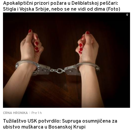
Apokaliptični prizori požara u Deliblatskoj peščari:
Stigla i Vojska Srbije, nebo se ne vidi od dima (Foto)
0
Pre 1 h
CRNA HRONIKA
|
Tužilaštvo USK potvrdilo: Supruga osumnjičena za
ubistvo muškarca u Bosanskoj Krupi