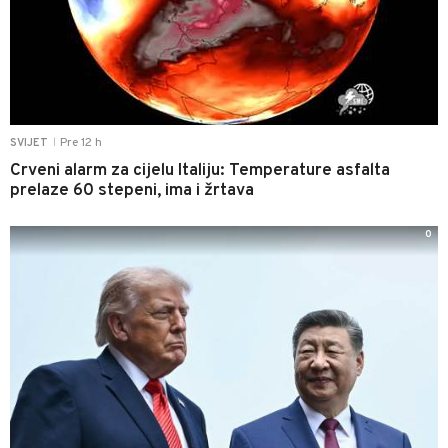
Pre 12 h
SVIJET
|
Crveni alarm za cijelu Italiju: Temperature asfalta
prelaze 60 stepeni, ima i žrtava
0