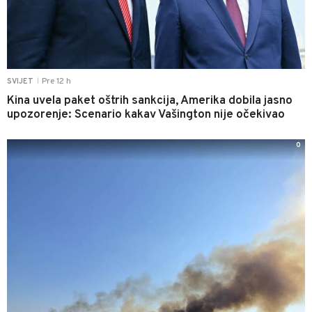
Pre 12 h
SVIJET
|
Kina uvela paket oštrih sankcija, Amerika dobila jasno
upozorenje: Scenario kakav Vašington nije očekivao
0