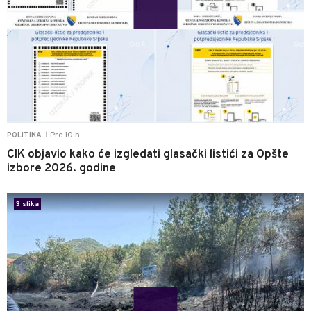
Pre 10 h
POLITIKA
|
CIK objavio kako će izgledati glasački listići za Opšte
izbore 2026. godine
0
3 slika