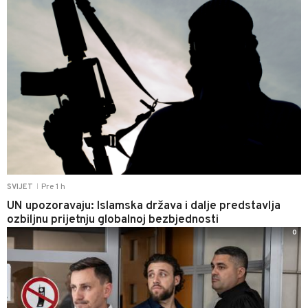
Pre 1 h
SVIJET
|
UN upozoravaju: Islamska država i dalje predstavlja
ozbiljnu prijetnju globalnoj bezbjednosti
0