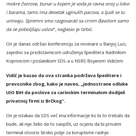
mokre čvorove, bunar u kojem je voda je ravna onoj u lokvi
i barama, tamo ima desetak uginulih pacova, a ljudi se tu
umivaju. Spremni smo razgovarati sa crnim đavolom samo
da se poboljšaju uslovi
", naglasio je Grbić.
On je danas održao konferenciju za novinare u Banjoj Luci,
zajedno sa predstavnicom udruženja špeditera Radmilom
Koprivicom i poslanikom SDS-a u NSRS Bojanom Vidićem.
Vidić je kazao da ova stranka podržava špeditere i
prevoznike zbog, kako je naveo, „jednostrane odluke
UIO BiH da poslove sa carinskim terminalom dodijeli
privatnoj firmi iz Brčkog“.
On je istakao da SDS već ima informacije ko bi to trebalo da
bude, ali nije želio da to saopšti, uz ocjenu da bi privatni
terminal otvorio široko polje za koruptivne radnje.