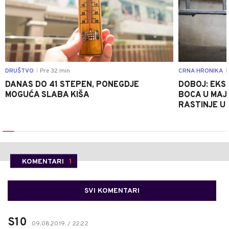
DRUŠTVO
Pre 32 min
CRNA HRONIKA
|
|
DANAS DO 41 STEPEN, PONEGDJE
DOBOJ: EKS
MOGUĆA SLABA KIŠA
BOCA U MAJE
RASTINJE U
KOMENTARI
1
SVI KOMENTARI
S10
09.08.2019. / 22:22