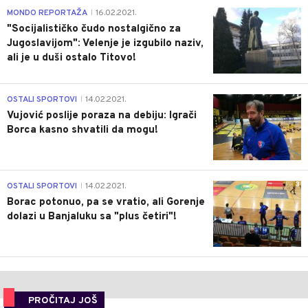
4
MONDO REPORTAŽA
16.02.2021.
|
"Socijalističko čudo nostalgično za
Jugoslavijom": Velenje je izgubilo naziv,
ali je u duši ostalo Titovo!
1
OSTALI SPORTOVI
14.02.2021.
|
Vujović poslije poraza na debiju: Igrači
Borca kasno shvatili da mogu!
3
OSTALI SPORTOVI
14.02.2021.
|
Borac potonuo, pa se vratio, ali Gorenje
dolazi u Banjaluku sa "plus četiri"!
PROČITAJ JOŠ