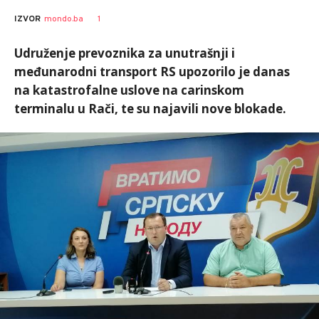
Brankica
AUTOR
1
IZVOR
mondo.ba
Spasenić
Udruženje prevoznika za unutrašnji i
međunarodni transport RS upozorilo je danas
na katastrofalne uslove na carinskom
terminalu u Rači, te su najavili nove blokade.