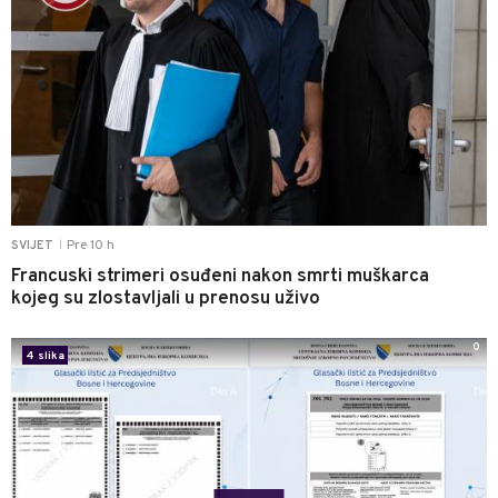
Pre 10 h
SVIJET
|
Francuski strimeri osuđeni nakon smrti muškarca
kojeg su zlostavljali u prenosu uživo
0
4 slika