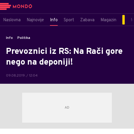
Naslovna
Najnovije
Info
Sport
Zabava
Magazin
M
Info
Politika
Prevoznici iz RS: Na Rači gore
nego na deponiji!
09.08.2019. / 12:04