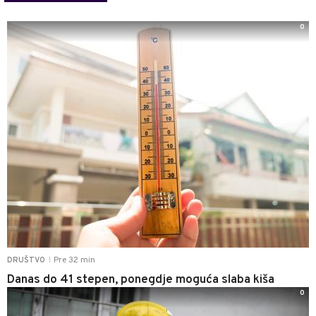
0
Pre 32 min
DRUŠTVO
|
Danas do 41 stepen, ponegdje moguća slaba kiša
0