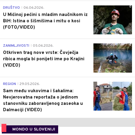
0
DRUŠTVO
06.06.2026.
|
U Mićinoj pećini s mladim naučnikom iz
BiH: Istina o šišmišima i mitu o kosi
(FOTO/VIDEO)
0
ZANIMLJIVOSTI
05.06.2026.
|
Otkriven trag nove vrste: Čovječja
ribica mogla bi ponijeti ime po Krajini
(VIDEO)
0
REGION
29.05.2026.
|
Sam među vukovima i šakalima:
Nevjerovatna reportaža o jedinom
stanovniku zaboravljenog zaseoka u
Dalmaciji (VIDEO)
MONDO U SLOVENIJI