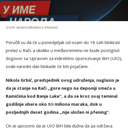
IZVOR: MONDO/BRANKICA SPASENIĆ
Poručili su da će u ponedjeljak od osam do 18 sati blokirati
prelaz u Rači, a ukoliko u međuvremenu ne bude postignut
dogovor sa Upravom za indirektno oporezivanje BiH (UIO),
svaki naredni dan blokade će biti pojačane.
Nikola Grbić, predsjednik ovog udruženja, naglasio je
da je stanje na Rači „gore nego na deponiji smeća u
Ramićima kod Banje Luke“, a da se kroz ovaj teminal
godišnje ubere oko tri miliona maraka, dok u
posljednjih deset godina „nije uložen ni pfening“.
On je upozorio da je UIO BiH bila dužna da ga održava.