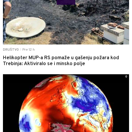
Pre 12 h
DRUŠTVO
|
Helikopter MUP-a RS pomaže u gašenju požara kod
Trebinja: Aktiviralo se i minsko polje
0