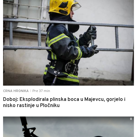
Pre 37 min
CRNA HRONIKA
|
Doboj: Eksplodirala plinska boca u Majevcu, gorjelo i
nisko rastinje u Pločniku
0