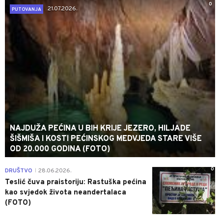
0
21.07.2026.
PUTOVANJA
NAJDUŽA PEĆINA U BIH KRIJE JEZERO, HILJADE
ŠIŠMIŠA I KOSTI PEĆINSKOG MEDVJEDA STARE VIŠE
OD 20.000 GODINA (FOTO)
0
DRUŠTVO
28.06.2026.
|
Teslić čuva praistoriju: Rastuška pećina
kao svjedok života neandertalaca
(FOTO)