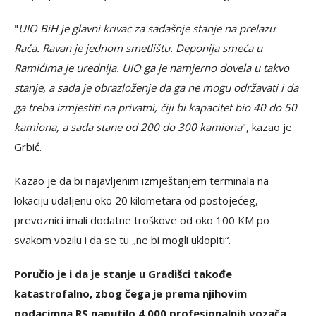
"
UIO BiH je glavni krivac za sadašnje stanje na prelazu
Rača. Ravan je jednom smetlištu. Deponija smeća u
Ramićima je urednija. UIO ga je namjerno dovela u takvo
stanje, a sada je obrazloženje da ga ne mogu održavati i da
ga treba izmjestiti na privatni, čiji bi kapacitet bio 40 do 50
kamiona, a sada stane od 200 do 300 kamiona
", kazao je
Grbić.
Kazao je da bi najavljenim izmještanjem terminala na
lokaciju udaljenu oko 20 kilometara od postojećeg,
prevoznici imali dodatne troškove od oko 100 KM po
svakom vozilu i da se tu „ne bi mogli uklopiti“.
Poručio je i da je stanje u Gradišci takođe
katastrofalno, zbog čega je prema njihovim
podacimna RS naputilo 4.000 profesionalnih vozača.