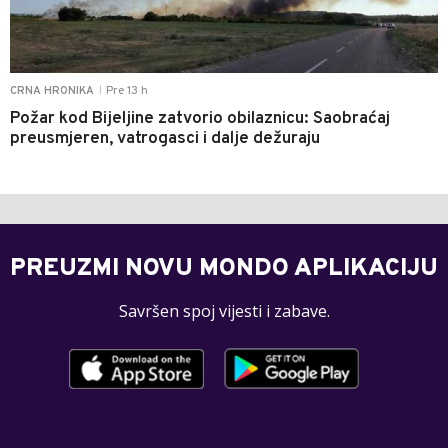
Pre 13 h
CRNA HRONIKA
|
Požar kod Bijeljine zatvorio obilaznicu: Saobraćaj
preusmjeren, vatrogasci i dalje dežuraju
PREUZMI NOVU MONDO APLIKACIJU
Savršen spoj vijesti i zabave.