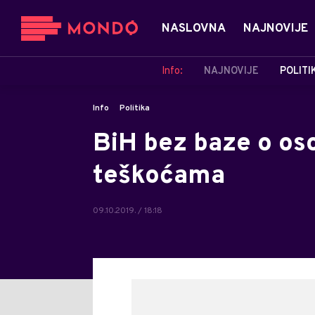
NASLOVNA
NAJNOVIJE
Info:
NAJNOVIJE
POLITI
Info
Politika
BiH bez baze o os
teškoćama
09.10.2019. / 18:18