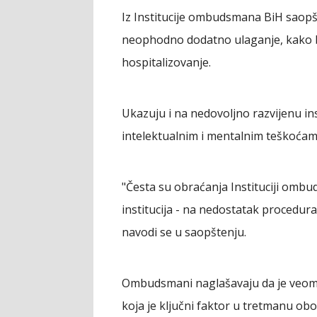
Iz Institucije ombudsmana BiH saopšt
neophodno dodatno ulaganje, kako bi 
hospitalizovanje.
Ukazuju i na nedovoljno razvijenu i
intelektualnim i mentalnim teškoćama
"Česta su obraćanja Instituciji omb
institucija - na nedostatak procedur
navodi se u saopštenju.
Ombudsmani naglašavaju da je veoma v
koja je ključni faktor u tretmanu obol