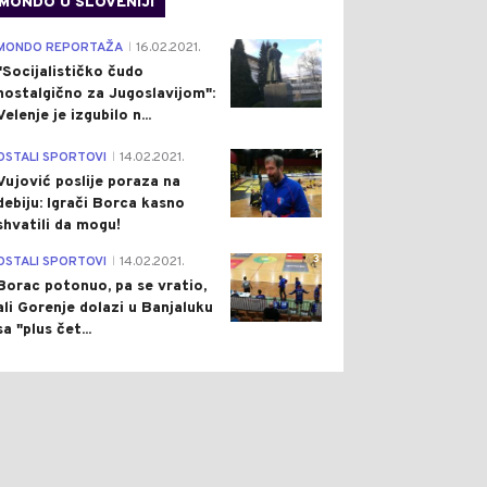
MONDO U SLOVENIJI
4
MONDO REPORTAŽA
16.02.2021.
|
"Socijalističko čudo
nostalgično za Jugoslavijom":
Velenje je izgubilo n...
1
OSTALI SPORTOVI
14.02.2021.
|
Vujović poslije poraza na
debiju: Igrači Borca kasno
shvatili da mogu!
3
OSTALI SPORTOVI
14.02.2021.
|
Borac potonuo, pa se vratio,
ali Gorenje dolazi u Banjaluku
sa "plus čet...