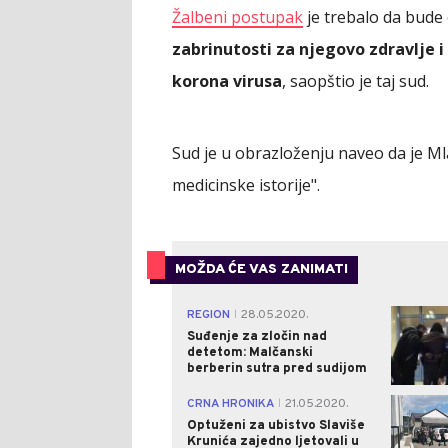
Žalbeni postupak
je trebalo da bude o
zabrinutosti za njegovo zdravlje 
korona virusa
, saopštio je taj sud.
Sud je u obrazloženju naveo da je Mla
medicinske istorije".
MOŽDA ĆE VAS ZANIMATI
REGION
28.05.2020.
|
Suđenje za zločin nad
detetom: Malčanski
berberin sutra pred sudijom
CRNA HRONIKA
21.05.2020.
|
Optuženi za ubistvo Slaviše
Krunića zajedno ljetovali u