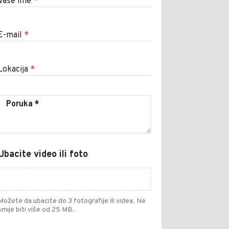
Vaše ime
*
E-mail
*
Lokacija
*
Ubacite video ili foto
Možete da ubacite do 3 fotografije ili videa. Ne
smije biti više od 25 MB.