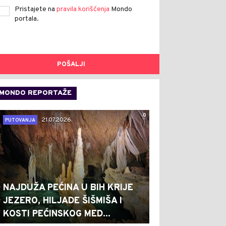
Pristajete na
pravila korišćenja
Mondo
portala.
POŠALJI
MONDO REPORTAŽE
0
21.07.2026.
PUTOVANJA
NAJDUŽA PEĆINA U BIH KRIJE
JEZERO, HILJADE ŠIŠMIŠA I
KOSTI PEĆINSKOG MED...