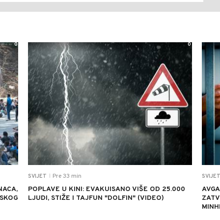
0
0
Pre 33 min
SVIJET
SVIJE
|
NACA,
POPLAVE U KINI: EVAKUISANO VIŠE OD 25.000
AVGA
NSKOG
LJUDI, STIŽE I TAJFUN "DOLFIN" (VIDEO)
ZATV
MINH