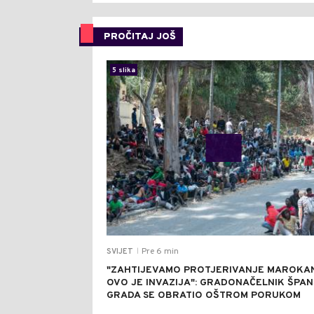
PROČITAJ JOŠ
5 slika
Pre 6 min
SVIJET
|
"ZAHTIJEVAMO PROTJERIVANJE MAROKA
OVO JE INVAZIJA": GRADONAČELNIK ŠPA
GRADA SE OBRATIO OŠTROM PORUKOM