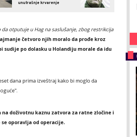
unutrašnje krvarenje
da otputuje u Hag na saslušanje, zbog restrikcija
najmanje četvoro njih moralo da prođe kroz
 bi sudije po dolasku u Holandiju morale da idu
deset dana prima izveštraj kako bi moglo da
moguće".
n na doživotnu kaznu zatvora za ratne zločine i
 se oporavlja od operacije.