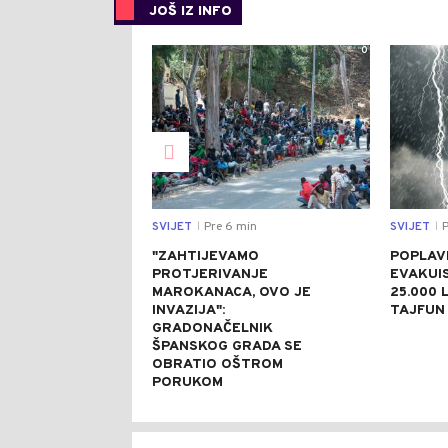
JOŠ IZ INFO
0
SVIJET
Pre 6 min
SVIJET
P
|
|
"ZAHTIJEVAMO
POPLAVE
PROTJERIVANJE
EVAKUI
MAROKANACA, OVO JE
25.000 L
INVAZIJA":
TAJFUN 
GRADONAČELNIK
ŠPANSKOG GRADA SE
OBRATIO OŠTROM
PORUKOM