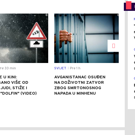
0
0
re 33 min
SVIJET
Pre 1 h
CRNA
|
 U KINI:
AVGANISTANAC OSUĐEN
OSU
SANO VIŠE OD
NA DOŽIVOTNI ZATVOR
POM
JUDI, STIŽE I
ZBOG SMRTONOSNOG
UBI
"DOLFIN" (VIDEO)
NAPADA U MINHENU
ODR
NAP