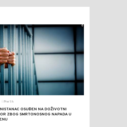
0
Pre 1 h
T
|
NISTANAC OSUĐEN NA DOŽIVOTNI
OR ZBOG SMRTONOSNOG NAPADA U
ENU