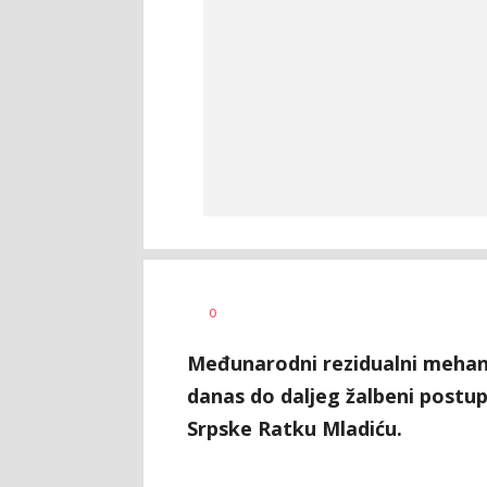
Lana
AUTORI
0
Tanjug
Stošić
Međunarodni rezidualni mehani
danas do daljeg žalbeni post
Srpske Ratku Mladiću.