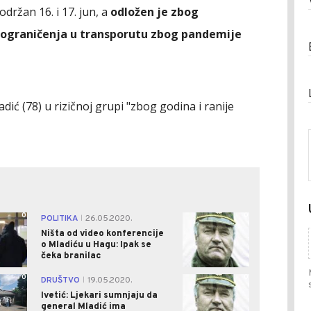
držan 16. i 17. jun, a
odložen je zbog
i ograničenja u transporutu zbog pandemije
dić (78) u rizičnoj grupi "zbog godina i ranije
0
0
POLITIKA
26.05.2020.
|
Ništa od video konferencije
o Mladiću u Hagu: Ipak se
čeka branilac
0
0
DRUŠTVO
19.05.2020.
|
Ivetić: Ljekari sumnjaju da
general Mladić ima