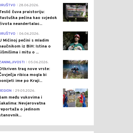
0
DRUŠTVO
28.06.2026.
|
Teslić čuva praistoriju:
Rastuška pećina kao svjedok
života neandertalac...
0
DRUŠTVO
06.06.2026.
|
U Mićinoj pećini s mladim
naučnikom iz BiH: Istina o
šišmišima i mitu o ...
0
ZANIMLJIVOSTI
05.06.2026.
|
Otkriven trag nove vrste:
Čovječja ribica mogla bi
ponijeti ime po Kraji...
0
REGION
29.05.2026.
|
Sam među vukovima i
šakalima: Nevjerovatna
reportaža o jedinom
stanovnik...