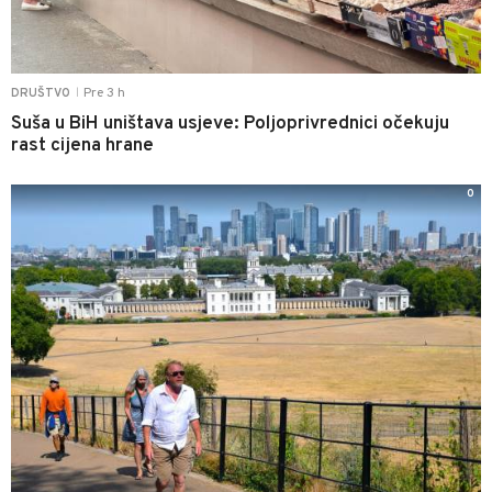
Pre 3 h
DRUŠTVO
|
Suša u BiH uništava usjeve: Poljoprivrednici očekuju
rast cijena hrane
0