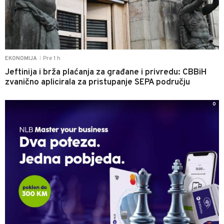
Pre 1 h
EKONOMIJA
|
Jeftinija i brža plaćanja za građane i privredu: CBBiH
zvanično aplicirala za pristupanje SEPA području
0