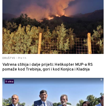
Pre 1 h
DRUŠTVO
|
Vatrena stihija i dalje prijeti: Helikopter MUP-a RS
pomaže kod Trebinja, gori i kod Konjica i Kladnja
0
5 slika