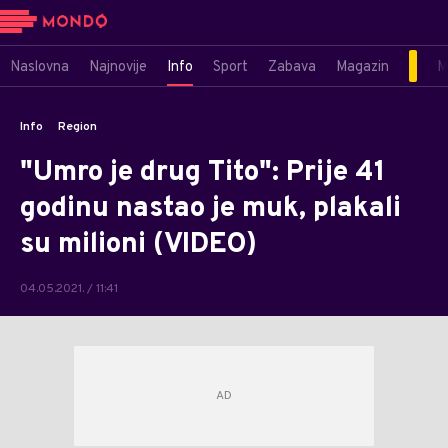
Naslovna
Najnovije
Info
Sport
Zabava
Magazin
M
Info
Region
"Umro je drug Tito": Prije 41
godinu nastao je muk, plakali
su milioni (VIDEO)
04.05.2021. / 11:41