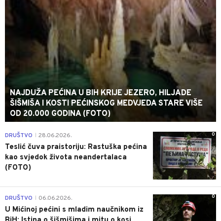
NAJDUŽA PEĆINA U BIH KRIJE JEZERO, HILJADE
ŠIŠMIŠA I KOSTI PEĆINSKOG MEDVJEDA STARE VIŠE
OD 20.000 GODINA (FOTO)
0
DRUŠTVO
28.06.2026.
|
Teslić čuva praistoriju: Rastuška pećina
kao svjedok života neandertalaca
(FOTO)
0
DRUŠTVO
06.06.2026.
|
U Mićinoj pećini s mladim naučnikom iz
BiH: Istina o šišmišima i mitu o kosi