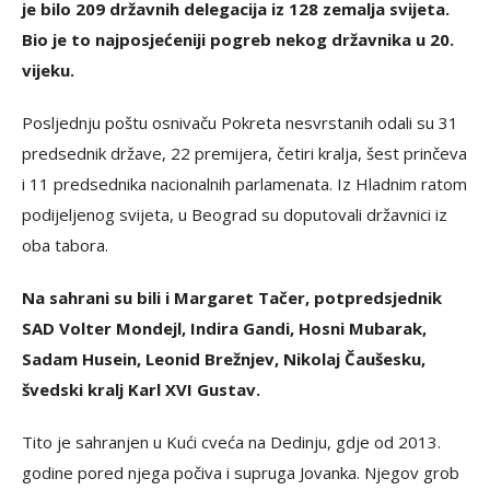
je bilo 209 državnih delegacija iz 128 zemalja svijeta.
Bio je to najposjećeniji pogreb nekog državnika u 20.
vijeku.
Posljednju poštu osnivaču Pokreta nesvrstanih odali su 31
predsednik države, 22 premijera, četiri kralja, šest prinčeva
i 11 predsednika nacionalnih parlamenata. Iz Hladnim ratom
podijeljenog svijeta, u Beograd su doputovali državnici iz
oba tabora.
Na sahrani su bili i Margaret Tačer, potpredsjednik
SAD Volter Mondejl, Indira Gandi, Hosni Mubarak,
Sadam Husein, Leonid Brežnjev, Nikolaj Čaušesku,
švedski kralj Karl XVI Gustav.
Tito je sahranjen u Kući cveća na Dedinju, gdje od 2013.
godine pored njega počiva i supruga Jovanka. Njegov grob