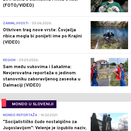
(FOTO/VIDEO)
0
ZANIMLJIVOSTI
05.06.2026.
|
Otkriven trag nove vrste: Čovječja
ribica mogla bi ponijeti ime po Krajini
(VIDEO)
0
REGION
29.05.2026.
|
Sam među vukovima i šakalima:
Nevjerovatna reportaža o jedinom
stanovniku zaboravljenog zaseoka u
Dalmaciji (VIDEO)
MONDO U SLOVENIJI
4
MONDO REPORTAŽA
16.02.2021.
|
"Socijalističko čudo nostalgično za
Jugoslavijom": Velenje je izgubilo naziv,