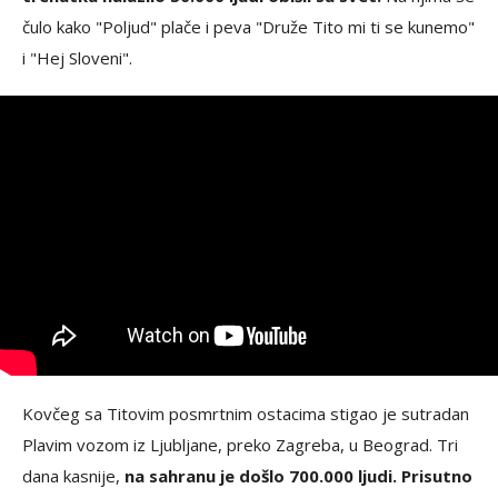
čulo kako "Poljud" plače i peva "Druže Tito mi ti se kunemo"
i "Hej Sloveni".
Kovčeg sa Titovim posmrtnim ostacima stigao je sutradan
Plavim vozom iz Ljubljane, preko Zagreba, u Beograd. Tri
dana kasnije,
na sahranu je došlo 700.000 ljudi. Prisutno