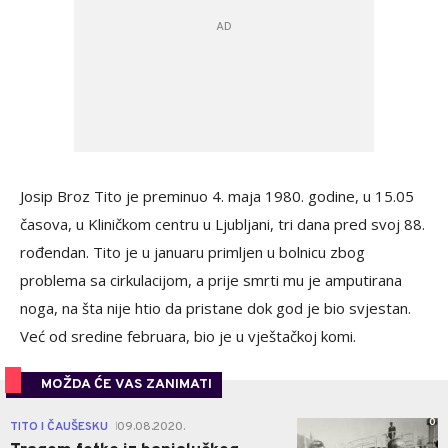
Josip Broz Tito je preminuo 4. maja 1980. godine, u 15.05
časova, u Kliničkom centru u Ljubljani, tri dana pred svoj 88.
rođendan. Tito je u januaru primljen u bolnicu zbog
problema sa cirkulacijom, a prije smrti mu je amputirana
noga, na šta nije htio da pristane dok god je bio svjestan.
Već od sredine februara, bio je u vještačkoj komi.
MOŽDA ĆE VAS ZANIMATI
0
TITO I ČAUŠESKU
09.08.2020.
|