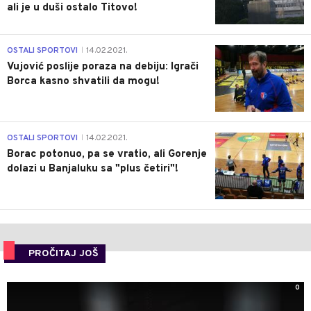
ali je u duši ostalo Titovo!
1
OSTALI SPORTOVI
14.02.2021.
|
Vujović poslije poraza na debiju: Igrači
Borca kasno shvatili da mogu!
3
OSTALI SPORTOVI
14.02.2021.
|
Borac potonuo, pa se vratio, ali Gorenje
dolazi u Banjaluku sa "plus četiri"!
PROČITAJ JOŠ
0