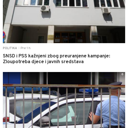
Pre 1 h
POLITIKA
|
SNSD i PSS kažnjeni zbog preuranjene kampanje:
Zloupotreba djece i javnih sredstava
0