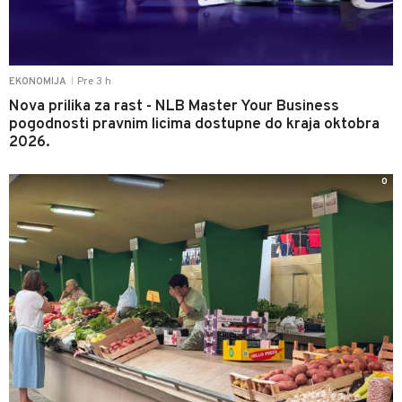
Pre 3 h
EKONOMIJA
|
Nova prilika za rast - NLB Master Your Business
pogodnosti pravnim licima dostupne do kraja oktobra
2026.
0