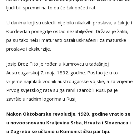
ljudi bili spremni na to da će čak početi rat.
U danima koji su usledili nije bilo nikakvih proslava, a čak je i
Đurđevdan ponegdje ostao nezabilježen. Država je žalila,
pa su tako neki i maturanti ostali uskraćeni i za maturske
proslave i ekskurzije.
Josip Broz Tito je rođen u Kumrovcu u tadašnjoj
Austrougarskoj 7. maja 1892. godine. Postao je u to
vrijeme najmlađi vodnik austrougarske vojske, a za vrijeme
Prvog svjetskog rata su ga ranili i zarobili Rusi, pa je
završio u radnim logorima u Rusiji.
Nakon Oktobarske revolucije, 1920. godine vratio se
u novoosnovanu Kraljevinu Srba, Hrvata i Slovenaca i
u Zagrebu se učlanio u Komunističku partiju.