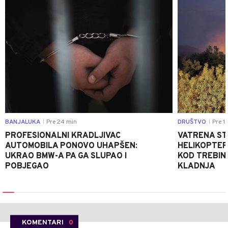
BANJALUKA
Pre 24 min
DRUŠTVO
Pre 1 
|
|
PROFESIONALNI KRADLJIVAC
VATRENA STIH
AUTOMOBILA PONOVO UHAPŠEN:
HELIKOPTER
UKRAO BMW-A PA GA SLUPAO I
KOD TREBINJ
POBJEGAO
KLADNJA
KOMENTARI
0