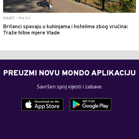
Pre 3 h
SVIJET
|
Britanci spavaju u kuhinjama i hotelima zbog vrućina:
Traže hitne mjere Vlade
PREUZMI NOVU MONDO APLIKACIJU
Savršen spoj vijesti i zabave.