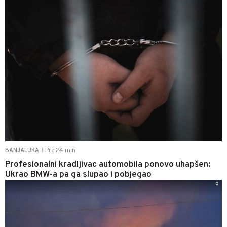
Pre 24 min
BANJALUKA
|
Profesionalni kradljivac automobila ponovo uhapšen:
Ukrao BMW-a pa ga slupao i pobjegao
0