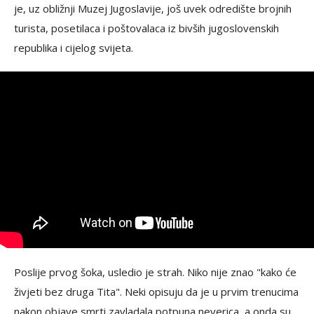
je, uz obližnji Muzej Jugoslavije, još uvek odredište brojnih
turista, posetilaca i poštovalaca iz bivših jugoslovenskih
republika i cijelog svijeta.
Poslije prvog šoka, usledio je strah. Niko nije znao "kako će
živjeti bez druga Tita". Neki opisuju da je u prvim trenucima
nakon objave smrti zavladala potpuna neverica, a onda su