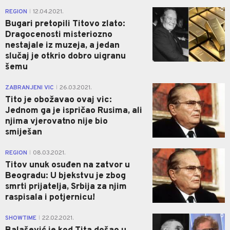
0
REGION
12.04.2021.
|
Bugari pretopili Titovo zlato:
Dragocenosti misteriozno
nestajale iz muzeja, a jedan
slučaj je otkrio dobro uigranu
šemu
0
ZABRANJENI VIC
26.03.2021.
|
Tito je obožavao ovaj vic:
Jednom ga je ispričao Rusima, ali
njima vjerovatno nije bio
smiješan
0
REGION
08.03.2021.
|
Titov unuk osuđen na zatvor u
Beogradu: U bjekstvu je zbog
smrti prijatelja, Srbija za njim
raspisala i potjernicu!
0
SHOWTIME
22.02.2021.
|