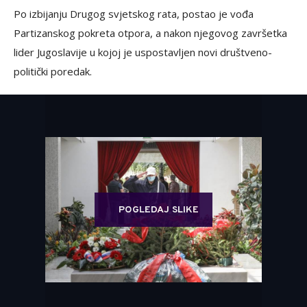
Po izbijanju Drugog svjetskog rata, postao je vođa
Partizanskog pokreta otpora, a nakon njegovog završetka
lider Jugoslavije u kojoj je uspostavljen novi društveno-
politički poredak.
POGLEDAJ SLIKE