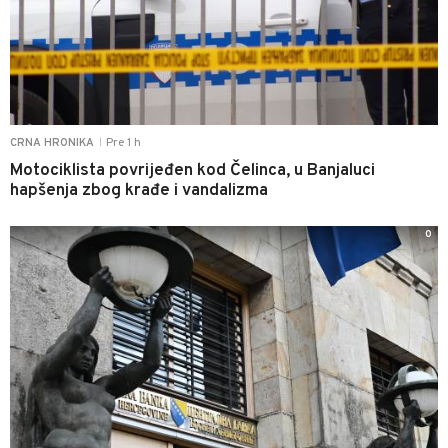
Pre 1 h
CRNA HRONIKA
|
Motociklista povrijeđen kod Čelinca, u Banjaluci
hapšenja zbog krađe i vandalizma
0