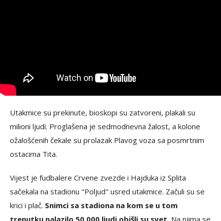
Utakmice su prekinute, bioskopi su zatvoreni, plakali su
milioni ljudi. Proglašena je sedmodnevna žalost, a kolone
ožalošćenih čekale su prolazak Plavog voza sa posmrtnim
ostacima Tita.
Vijest je fudbalere Crvene zvezde i Hajduka iz Splita
sačekala na stadionu "Poljud" usred utakmice. Začuli su se
krici i plač.
Snimci sa stadiona na kom se u tom
trenutku nalazilo 50.000 ljudi obišli su svet.
Na njima se