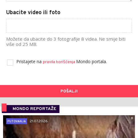
Ubacite video ili foto
Možete da ubacite do 3 fotografije ili videa. Ne smije biti
više od 25 MB.
Pristajete na
Mondo portala.
pravila korišćenja
POŠALJI
MONDO REPORTAŽE
0
21.07.2026.
PUTOVANJA