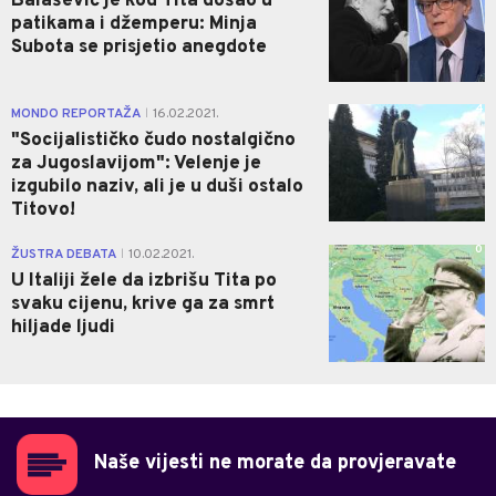
Balašević je kod Tita došao u
patikama i džemperu: Minja
Subota se prisjetio anegdote
4
MONDO REPORTAŽA
16.02.2021.
|
"Socijalističko čudo nostalgično
za Jugoslavijom": Velenje je
izgubilo naziv, ali je u duši ostalo
Titovo!
0
ŽUSTRA DEBATA
10.02.2021.
|
U Italiji žele da izbrišu Tita po
svaku cijenu, krive ga za smrt
hiljade ljudi
Naše vijesti ne morate da provjeravate