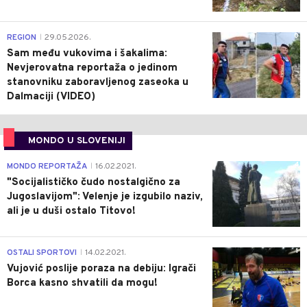
0
REGION
29.05.2026.
|
Sam među vukovima i šakalima:
Nevjerovatna reportaža o jedinom
stanovniku zaboravljenog zaseoka u
Dalmaciji (VIDEO)
MONDO U SLOVENIJI
4
MONDO REPORTAŽA
16.02.2021.
|
"Socijalističko čudo nostalgično za
Jugoslavijom": Velenje je izgubilo naziv,
ali je u duši ostalo Titovo!
1
OSTALI SPORTOVI
14.02.2021.
|
Vujović poslije poraza na debiju: Igrači
Borca kasno shvatili da mogu!