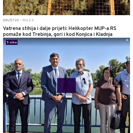
Pre 2 h
DRUŠTVO
|
Vatrena stihija i dalje prijeti: Helikopter MUP-a RS
pomaže kod Trebinja, gori i kod Konjica i Kladnja
0
5 slika