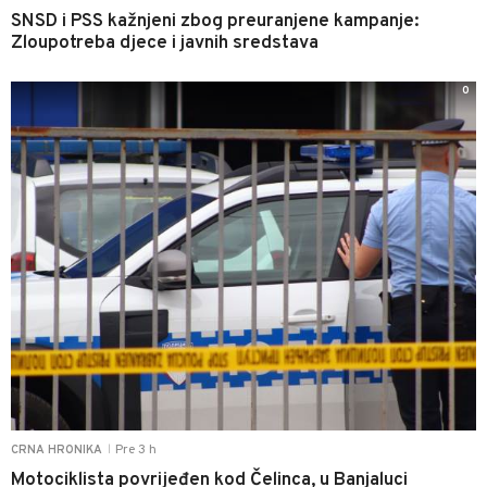
SNSD i PSS kažnjeni zbog preuranjene kampanje:
Zloupotreba djece i javnih sredstava
0
Pre 3 h
CRNA HRONIKA
|
Motociklista povrijeđen kod Čelinca, u Banjaluci