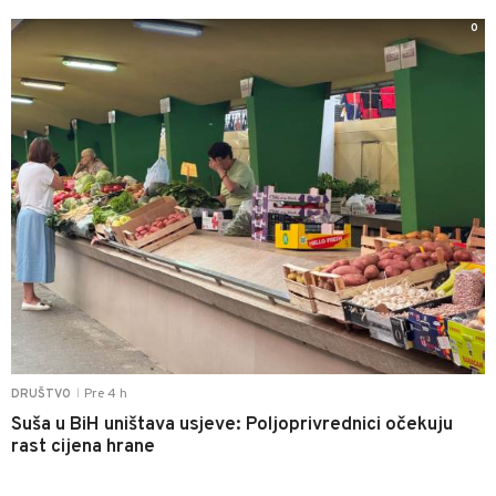
0
Pre 4 h
DRUŠTVO
|
Suša u BiH uništava usjeve: Poljoprivrednici očekuju
rast cijena hrane