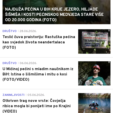
NAJDUŽA PEĆINA U BIH KRIJE JEZERO, HILJADE
ŠIŠMIŠA I KOSTI PEĆINSKOG MEDVJEDA STARE VIŠE
OD 20.000 GODINA (FOTO)
0
DRUŠTVO
28.06.2026.
|
Teslić čuva praistoriju: Rastuška pećina
kao svjedok života neandertalaca
(FOTO)
0
DRUŠTVO
06.06.2026.
|
U Mićinoj pećini s mladim naučnikom iz
BiH: Istina o šišmišima i mitu o kosi
(FOTO/VIDEO)
0
ZANIMLJIVOSTI
05.06.2026.
|
Otkriven trag nove vrste: Čovječja
ribica mogla bi ponijeti ime po Krajini
(VIDEO)