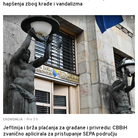
hapšenja zbog krađe i vandalizma
0
Pre 3 h
EKONOMIJA
|
Jeftinija i brža plaćanja za građane i privredu: CBBiH
zvanično aplicirala za pristupanje SEPA području