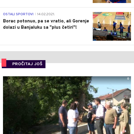
3
OSTALI SPORTOVI
14.02.2021.
|
Borac potonuo, pa se vratio, ali Gorenje
dolazi u Banjaluku sa "plus četiri"!
PROČITAJ JOŠ
0