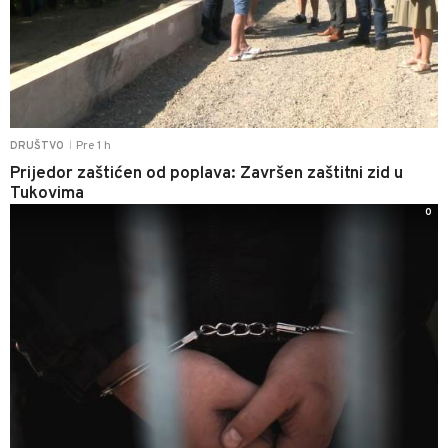
Pre 1 h
DRUŠTVO
|
Prijedor zaštićen od poplava: Završen zaštitni zid u
Tukovima
0