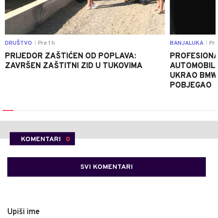
DRUŠTVO
Pre 1 h
BANJALUKA
Pre
|
|
PRIJEDOR ZAŠTIĆEN OD POPLAVA:
PROFESIONA
ZAVRŠEN ZAŠTITNI ZID U TUKOVIMA
AUTOMOBIL
UKRAO BMW-
POBJEGAO
KOMENTARI
0
SVI KOMENTARI
Upiši ime