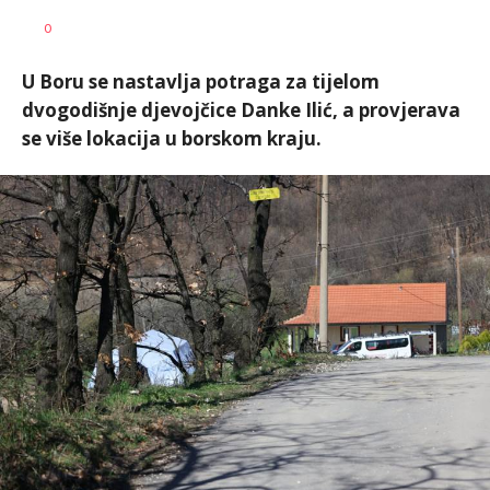
Vesna
AUTOR
0
Kerkez
U Boru se nastavlja potraga za tijelom
dvogodišnje djevojčice Danke Ilić, a provjerava
se više lokacija u borskom kraju.