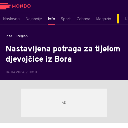
Naslovna
Najnovije
Info
Sport
Zabava
Magazin
M
Info
Region
Nastavljena potraga za tijelom
djevojčice iz Bora
06.04.2024. / 08:31