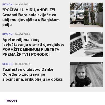
0
REGION
04.04.2024.
|
"POČIVAJ U MIRU, ANĐELE"!
Građani Bora pale svijeće za
ubijenu djevojčicu u Banjskom
polju
0
REGION
04.04.2024.
|
Apel medijima zbog
izvještavanja o smrti djevojčice:
POKAŽITE MINIMUM PIJETETA
PREMA ŽRTVI I PORODICI
0
REGION
04.04.2024.
|
Tužilaštvo o ubistvu Danke:
Određeno zadržavanje
zločincima, prikupljaju se dokazi
TAGOVI