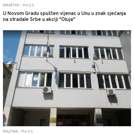
Pre 2 h
DRUŠTVO
|
U Novom Gradu spušten vijenac u Unu u znak sjećanja
na stradale Srbe u akciji "Oluja"
0
Pre 3 h
POLITIKA
|