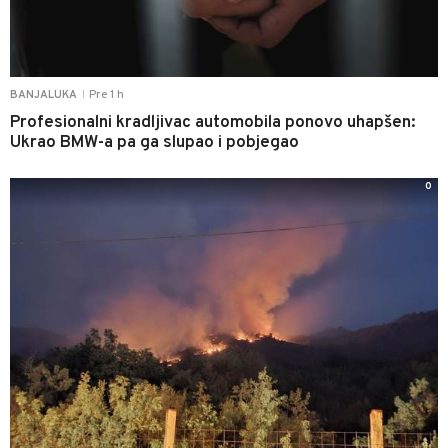
Pre 1 h
BANJALUKA
|
Profesionalni kradljivac automobila ponovo uhapšen:
Ukrao BMW-a pa ga slupao i pobjegao
0