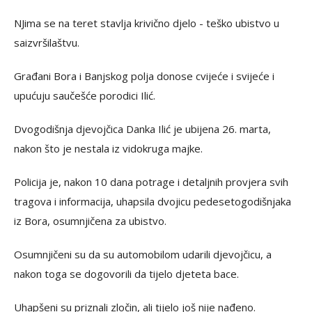
NJima se na teret stavlja krivično djelo - teško ubistvo u
saizvršilaštvu.
Građani Bora i Banjskog polja donose cvijeće i svijeće i
upućuju saučešće porodici Ilić.
Dvogodišnja djevojčica Danka Ilić je ubijena 26. marta,
nakon što je nestala iz vidokruga majke.
Policija je, nakon 10 dana potrage i detaljnih provjera svih
tragova i informacija, uhapsila dvojicu pedesetogodišnjaka
iz Bora, osumnjičena za ubistvo.
Osumnjičeni su da su automobilom udarili djevojčicu, a
nakon toga se dogovorili da tijelo djeteta bace.
Uhapšeni su priznali zločin, ali tijelo još nije nađeno.