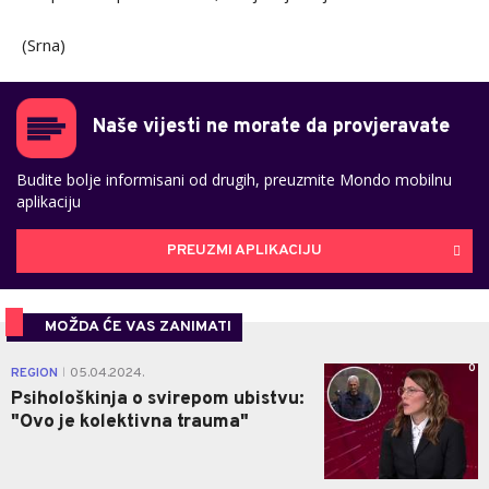
(Srna)
Naše vijesti ne morate da provjeravate
Budite bolje informisani od drugih, preuzmite Mondo mobilnu
aplikaciju
PREUZMI APLIKACIJU
MOŽDA ĆE VAS ZANIMATI
0
REGION
05.04.2024.
|
Psihološkinja o svirepom ubistvu:
"Ovo je kolektivna trauma"