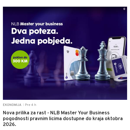
0
Pre 4 h
EKONOMIJA
|
Nova prilika za rast - NLB Master Your Business
pogodnosti pravnim licima dostupne do kraja oktobra
2026.