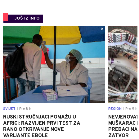
JOŠ IZ INFO
0
SVIJET
Pre 8 h
REGION
Pre 9 h
|
|
RUSKI STRUČNJACI POMAŽU U
NEVJEROVATA
AFRICI: RAZVIJEN PRVI TEST ZA
MUŠKARAC H
RANO OTKRIVANJE NOVE
PREBACI NA
VARIJANTE EBOLE
ZATVOR