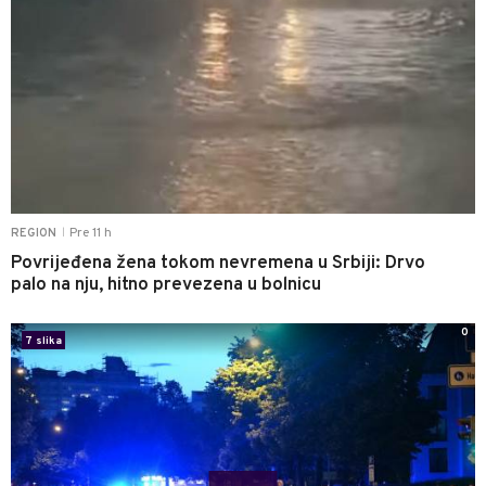
Pre 11 h
REGION
|
Povrijeđena žena tokom nevremena u Srbiji: Drvo
palo na nju, hitno prevezena u bolnicu
0
7 slika