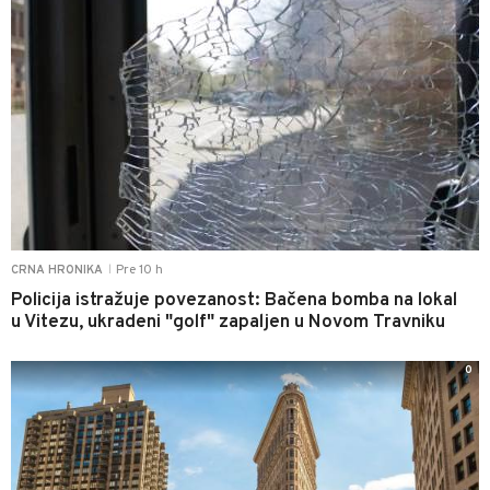
Pre 10 h
CRNA HRONIKA
|
Policija istražuje povezanost: Bačena bomba na lokal
u Vitezu, ukradeni "golf" zapaljen u Novom Travniku
0