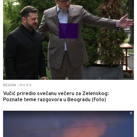
Pre 9 h
REGION
|
Vučić priredio svečanu večeru za Zelenskog:
Poznate teme razgovora u Beogradu (Foto)
0