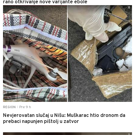
rano otkrivanje nove varijante ebole
0
Pre 9 h
REGION
|
Nevjerovatan slučaj u Nišu: Muškarac htio dronom da
prebaci napunjen pištolj u zatvor
1