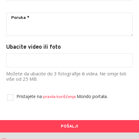
Ubacite video ili foto
Možete da ubacite do 3 fotografije ili videa. Ne smije biti
više od 25 MB.
Pristajete na
Mondo portala.
pravila korišćenja
POŠALJI