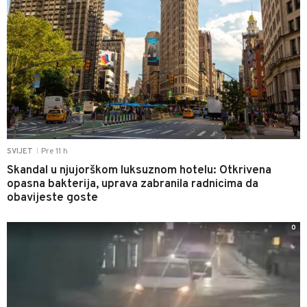
Pre 11 h
SVIJET
|
Skandal u njujorškom luksuznom hotelu: Otkrivena
opasna bakterija, uprava zabranila radnicima da
obavijeste goste
0