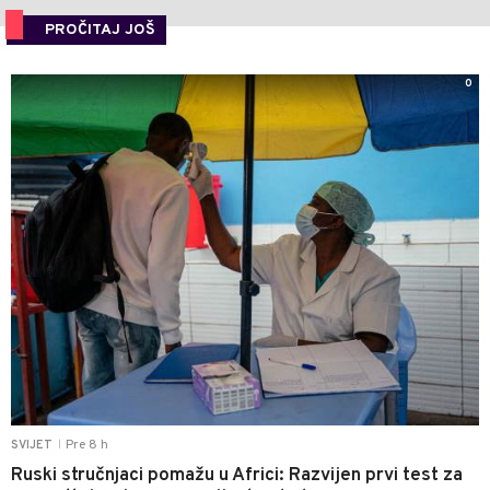
PROČITAJ JOŠ
0
Pre 8 h
SVIJET
|
Ruski stručnjaci pomažu u Africi: Razvijen prvi test za