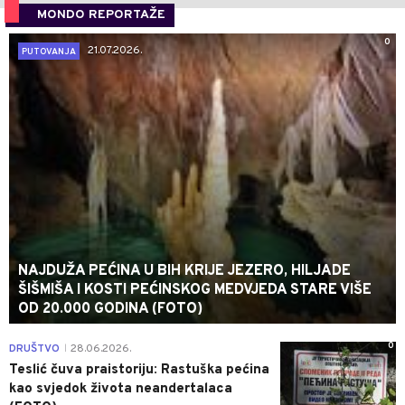
MONDO REPORTAŽE
0
21.07.2026.
PUTOVANJA
NAJDUŽA PEĆINA U BIH KRIJE JEZERO, HILJADE
ŠIŠMIŠA I KOSTI PEĆINSKOG MEDVJEDA STARE VIŠE
OD 20.000 GODINA (FOTO)
0
DRUŠTVO
28.06.2026.
|
Teslić čuva praistoriju: Rastuška pećina
kao svjedok života neandertalaca