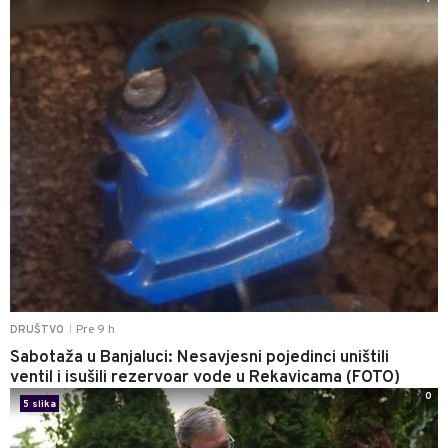
Pre 9 h
DRUŠTVO
|
Sabotaža u Banjaluci: Nesavjesni pojedinci uništili
ventil i isušili rezervoar vode u Rekavicama (FOTO)
0
5 slika