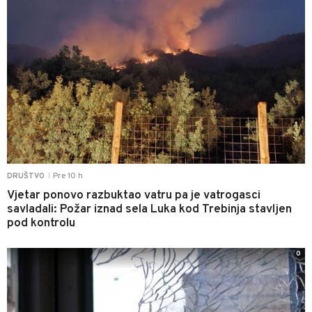
Pre 10 h
DRUŠTVO
|
Vjetar ponovo razbuktao vatru pa je vatrogasci
savladali: Požar iznad sela Luka kod Trebinja stavljen
pod kontrolu
0