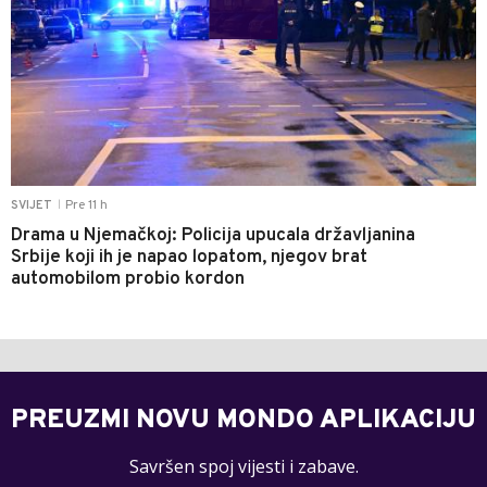
Pre 11 h
SVIJET
|
Drama u Njemačkoj: Policija upucala državljanina
Srbije koji ih je napao lopatom, njegov brat
automobilom probio kordon
PREUZMI NOVU MONDO APLIKACIJU
Savršen spoj vijesti i zabave.