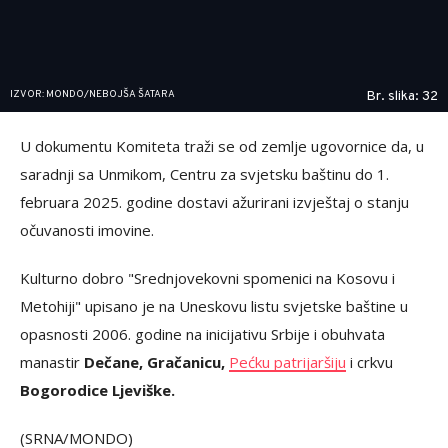
IZVOR: MONDO/NEBOJŠA ŠATARA
Br. slika: 32
U dokumentu Komiteta traži se od zemlje ugovornice da, u
saradnji sa Unmikom, Centru za svjetsku baštinu do 1.
februara 2025. godine dostavi ažurirani izvještaj o stanju
očuvanosti imovine.
Kulturno dobro "Srednjovekovni spomenici na Kosovu i
Metohiji" upisano je na Uneskovu listu svjetske baštine u
opasnosti 2006. godine na inicijativu Srbije i obuhvata
manastir
Dečane, Gračanicu,
Pećku patrijaršiju
i crkvu
Bogorodice Ljeviške.
(SRNA/MONDO)