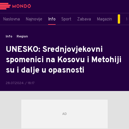
Naslovna
Najnovije
Info
Sport
Zabava
Magazin
M
Info
Region
UNESKO: Srednjovjekovni
spomenici na Kosovu i Metohiji
su i dalje u opasnosti
28.07.2024. / 18:17