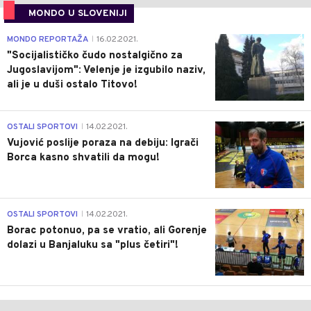
MONDO U SLOVENIJI
4
MONDO REPORTAŽA
16.02.2021.
|
"Socijalističko čudo nostalgično za
Jugoslavijom": Velenje je izgubilo naziv,
ali je u duši ostalo Titovo!
1
OSTALI SPORTOVI
14.02.2021.
|
Vujović poslije poraza na debiju: Igrači
Borca kasno shvatili da mogu!
3
OSTALI SPORTOVI
14.02.2021.
|
Borac potonuo, pa se vratio, ali Gorenje
dolazi u Banjaluku sa "plus četiri"!