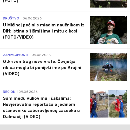
(FOTO)
0
DRUŠTVO
06.06.2026.
|
U Mićinoj pećini s mladim naučnikom iz
BiH: Istina o šišmišima i mitu o kosi
(FOTO/VIDEO)
0
ZANIMLJIVOSTI
05.06.2026.
|
Otkriven trag nove vrste: Čovječja
ribica mogla bi ponijeti ime po Krajini
(VIDEO)
0
REGION
29.05.2026.
|
Sam među vukovima i šakalima:
Nevjerovatna reportaža o jedinom
stanovniku zaboravljenog zaseoka u
Dalmaciji (VIDEO)