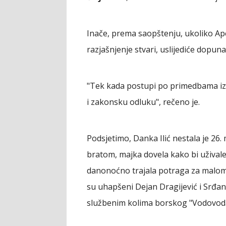
Inače, prema saopštenju, ukoliko Ape
razjašnjenje stvari, uslijediće dopu
"Tek kada postupi po primedbama iz 
i zakonsku odluku", rečeno je.
Podsjetimo, Danka Ilić nestala je 26.
bratom, majka dovela kako bi uživale 
danonoćno trajala potraga za malom 
su uhapšeni Dejan Dragijević i Srđan
službenim kolima borskog "Vodovoda", 