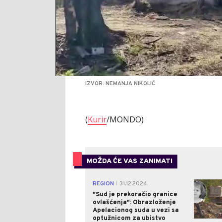
IZVOR: NEMANJA NIKOLIĆ
(
Kurir
/MONDO)
MOŽDA ĆE VAS ZANIMATI
REGION
31.12.2024.
|
"Sud je prekoračio granice
ovlašćenja": Obrazloženje
Apelacionog suda u vezi sa
optužnicom za ubistvo