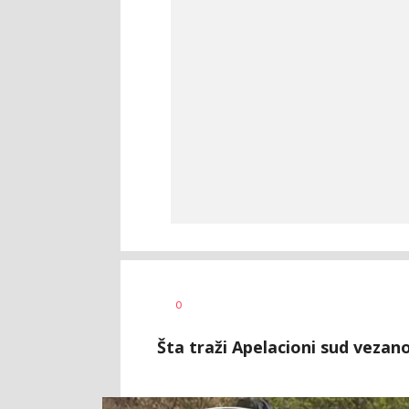
Ivana
AUTOR
0
Vlajković
Šta traži Apelacioni sud vezano