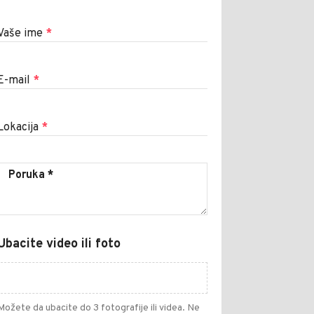
Vaše ime
*
E-mail
*
Lokacija
*
Ubacite video ili foto
Možete da ubacite do 3 fotografije ili videa. Ne