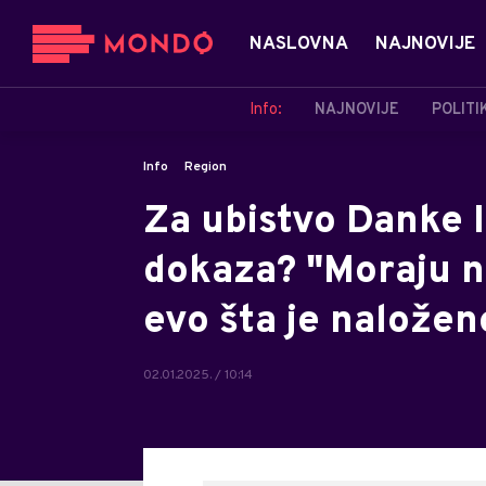
NASLOVNA
NAJNOVIJE
Info:
NAJNOVIJE
POLITI
Info
Region
Za ubistvo Danke 
dokaza? "Moraju na
evo šta je nalože
02.01.2025. / 10:14