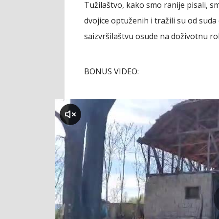
Tužilaštvo, kako smo ranije pisali, s
dvojice optuženih i tražili su od suda
saizvršilaštvu osude na doživotnu r
BONUS VIDEO:
klikni za zvuk