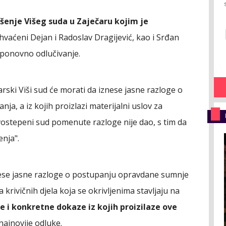
ešenje Višeg suda u Zaječaru kojim je
aćeni Dejan i Radoslav Dragijević, kao i Srđan
 ponovno odlučivanje.
ski Viši sud će morati da iznese jasne razloge o
ja, a iz kojih proizlazi materijalni uslov za
vostepeni sud pomenute razloge nije dao, s tim da
enja".
znese jasne razloge o postupanju opravdane sumnje
 krivičnih djela koja se okrivljenima stavljaju na
 i konkretne dokaze iz kojih proizilaze ove
najnovije odluke.