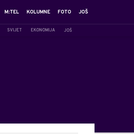
M:TEL
KOLUMNE
FOTO
JOŠ
SVIJET
EKONOMIJA
JOŠ