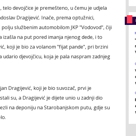
, telo devojčice je premešteno, u čemu je udjela
adoslav Dragijević. Inače, prema optužnici,
m polju službenim automobilom JKP "Vodovod", čiji
ma izašla na put pored imanja njenog dede, i to
, koji je bio za volanom "fijat pande", pri brzini
a udario djevojčicu, koja je pala naspram zadnjeg
n Dragijević, koji je bio suvozač, prvi je
tali su, a Dragijević je dijete unio u zadnji dio
dvezli na deponiju na Starobanjskom putu, gdje su
lo.