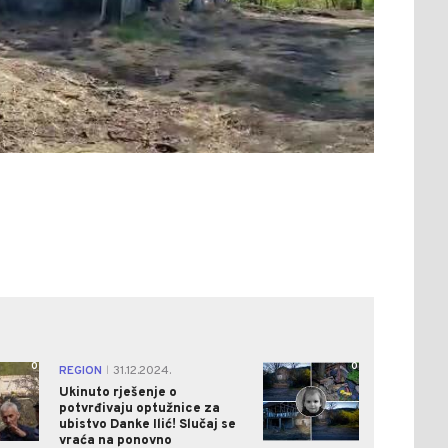
0
0
REGION
31.12.2024.
|
Ukinuto rješenje o
potvrđivaju optužnice za
ubistvo Danke Ilić! Slučaj se
vraća na ponovno