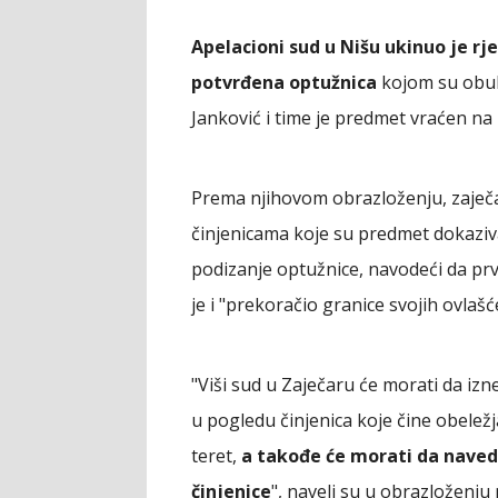
Apelacioni sud u Nišu ukinuo je rj
potvrđena optužnica
kojom su obuhv
Janković i time je predmet vraćen na
Prema njihovom obrazloženju, zaječar
činjenicama koje su predmet dokazivan
podizanje optužnice, navodeći da pr
je i "prekoračio granice svojih ovlašć
"Viši sud u Zaječaru će morati da i
u pogledu činjenica koje čine obeležja
teret,
a takođe će morati da navede
činjenice
", naveli su u obrazloženju 