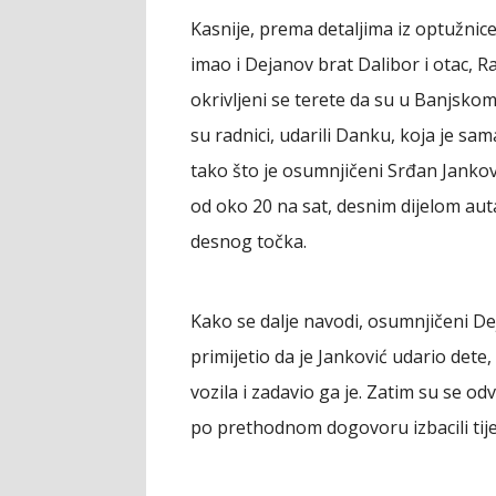
Kasnije, prema detaljima iz optužnice
imao i Dejanov brat Dalibor i otac, R
okrivljeni se terete da su u Banjsko
su radnici, udarili Danku, koja je sa
tako što je osumnjičeni Srđan Janković
od oko 20 na sat, desnim dijelom aut
desnog točka.
Kako se dalje navodi, osumnjičeni Deja
primijetio da je Janković udario dete, s
vozila i zadavio ga je. Zatim su se o
po prethodnom dogovoru izbacili tije