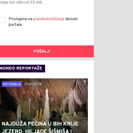
smije biti više od 25 MB.
Pristajete na
pravila korišćenja
Mondo
portala.
POŠALJI
MONDO REPORTAŽE
0
21.07.2026.
PUTOVANJA
NAJDUŽA PEĆINA U BIH KRIJE
JEZERO, HILJADE ŠIŠMIŠA I