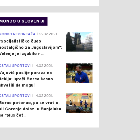
MONDO U SLOVENIJI
4
MONDO REPORTAŽA
16.02.2021.
|
"Socijalističko čudo
nostalgično za Jugoslavijom":
Velenje je izgubilo n...
1
OSTALI SPORTOVI
14.02.2021.
|
Vujović poslije poraza na
debiju: Igrači Borca kasno
shvatili da mogu!
3
OSTALI SPORTOVI
14.02.2021.
|
Borac potonuo, pa se vratio,
ali Gorenje dolazi u Banjaluku
sa "plus čet...