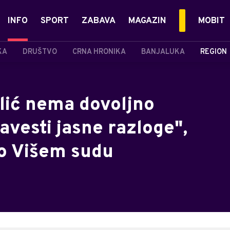
INFO
SPORT
ZABAVA
MAGAZIN
MOBIT
KA
DRUŠTVO
CRNA HRONIKA
BANJALUKA
REGION
Ilić nema dovoljno
vesti jasne razloge",
no Višem sudu