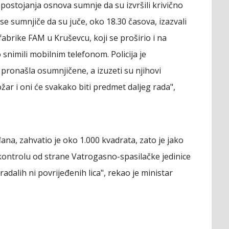
 postojanja osnova sumnje da su izvršili krivično
 se sumnjiče da su juče, oko 18.30 časova, izazvali
brike FAM u Kruševcu, koji se proširio i na
 snimili mobilnim telefonom. Policija je
pronašla osumnjičene, a izuzeti su njihovi
ožar i oni će svakako biti predmet daljeg rada",
na, zahvatio je oko 1.000 kvadrata, zato je jako
kontrolu od strane Vatrogasno-spasilačke jedinice
radalih ni povrijeđenih lica", rekao je ministar