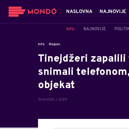
NASLOVNA
NAJNOVIJE
Info:
NAJNOVIJE
POLITI
Info
Region
Tinejdžeri zapalil
snimali telefonom,
objekat
16.01.2025. / 12:59