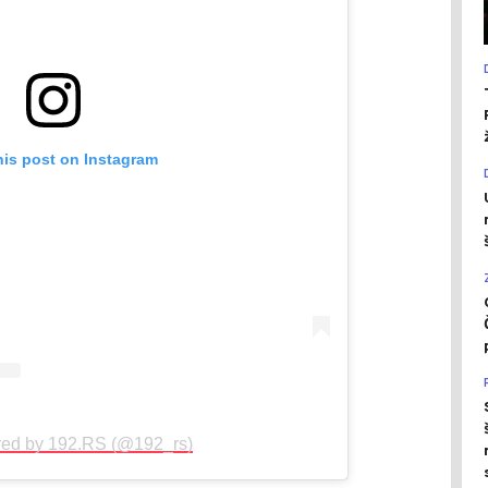
his post on Instagram
red by 192.RS (@192_rs)