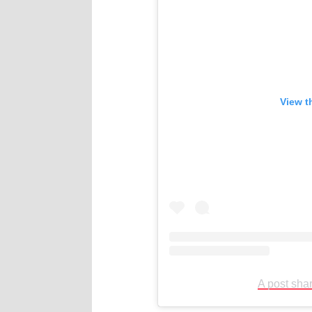
View t
A post sha