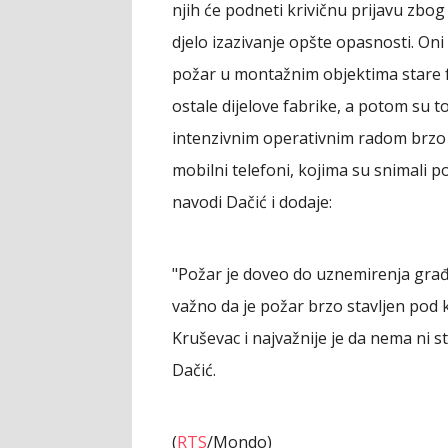
njih će podneti krivičnu prijavu zbog
djelo izazivanje opšte opasnosti. Oni
požar u montažnim objektima stare fa
ostale dijelove fabrike, a potom su to
intenzivnim operativnim radom brzo 
mobilni telefoni, kojima su snimali p
navodi Dačić i dodaje:
"Požar je doveo do uznemirenja građa
važno da je požar brzo stavljen pod 
Kruševac i najvažnije je da nema ni st
Dačić.
(
RTS
/Mondo)