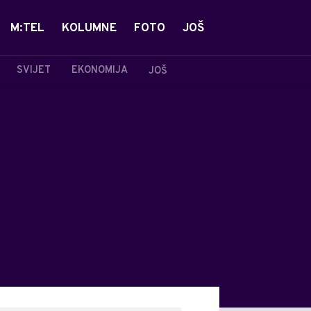
M:TEL
KOLUMNE
FOTO
JOŠ
SVIJET
EKONOMIJA
JOŠ