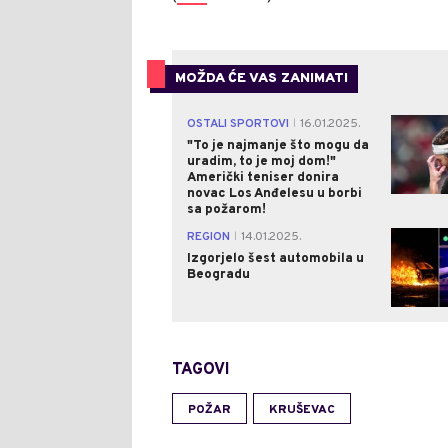
MOŽDA ĆE VAS ZANIMATI
OSTALI SPORTOVI
16.01.2025.
|
"To je najmanje što mogu da
uradim, to je moj dom!"
Američki teniser donira
novac Los Anđelesu u borbi
sa požarom!
REGION
14.01.2025.
|
Izgorjelo šest automobila u
Beogradu
TAGOVI
POŽAR
KRUŠEVAC