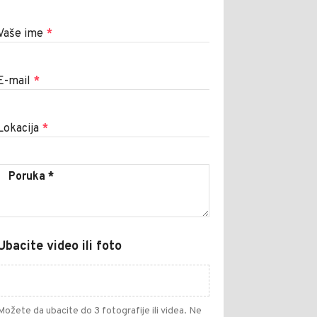
Vaše ime
*
E-mail
*
Lokacija
*
Ubacite video ili foto
Možete da ubacite do 3 fotografije ili videa. Ne