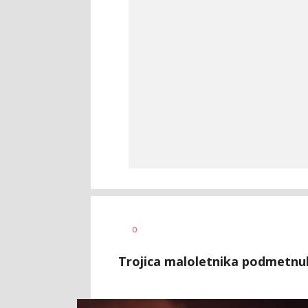
Aleksandra
AUTOR
0
Virijević
Trojica maloletnika podmetnula