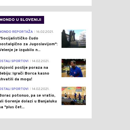
MONDO U SLOVENIJI
4
MONDO REPORTAŽA
16.02.2021.
|
"Socijalističko čudo
nostalgično za Jugoslavijom":
Velenje je izgubilo n...
1
OSTALI SPORTOVI
14.02.2021.
|
Vujović poslije poraza na
debiju: Igrači Borca kasno
shvatili da mogu!
3
OSTALI SPORTOVI
14.02.2021.
|
Borac potonuo, pa se vratio,
ali Gorenje dolazi u Banjaluku
sa "plus čet...