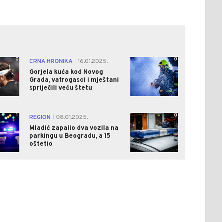
0
0
CRNA HRONIKA
16.01.2025.
|
Gorjela kuća kod Novog
Grada, vatrogasci i mještani
spriječili veću štetu
1
0
REGION
08.01.2025.
|
Mladić zapalio dva vozila na
parkingu u Beogradu, a 15
oštetio