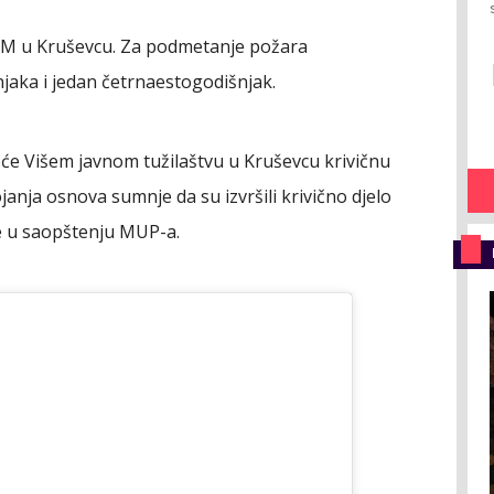
i FAM u Kruševcu. Za podmetanje požara
aka i jedan četrnaestogodišnjak.
će Višem javnom tužilaštvu u Kruševcu krivičnu
ojanja osnova sumnje da su izvršili krivično djelo
se u saopštenju MUP-a.