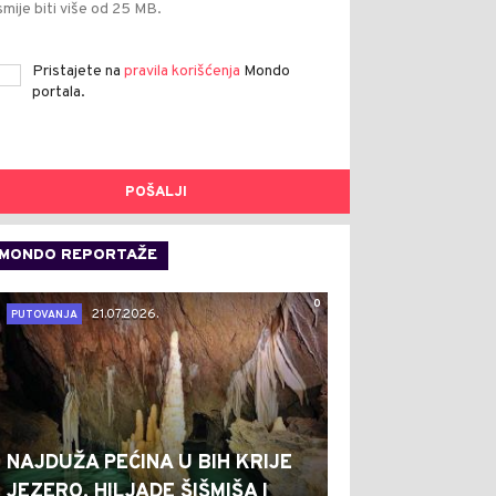
smije biti više od 25 MB.
Pristajete na
pravila korišćenja
Mondo
portala.
POŠALJI
MONDO REPORTAŽE
0
21.07.2026.
PUTOVANJA
NAJDUŽA PEĆINA U BIH KRIJE
JEZERO, HILJADE ŠIŠMIŠA I