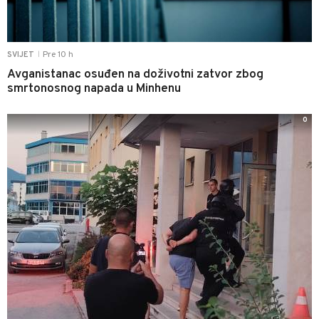
Pre 10 h
SVIJET
|
Avganistanac osuđen na doživotni zatvor zbog
smrtonosnog napada u Minhenu
0