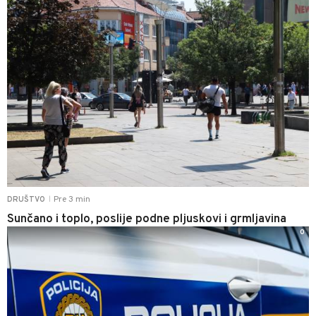
Pre 3 min
DRUŠTVO
|
Sunčano i toplo, poslije podne pljuskovi i grmljavina
0