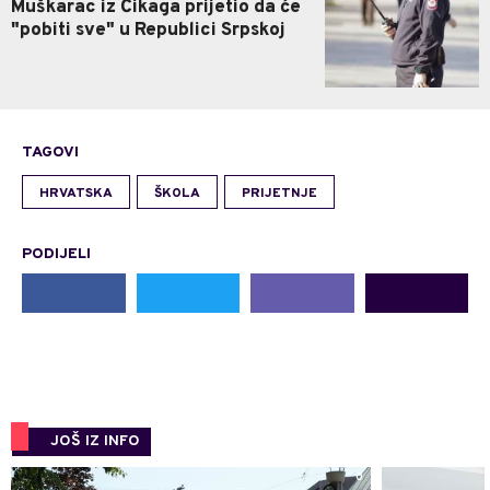
Muškarac iz Čikaga prijetio da će
"pobiti sve" u Republici Srpskoj
TAGOVI
HRVATSKA
ŠKOLA
PRIJETNJE
PODIJELI
JOŠ IZ INFO
0