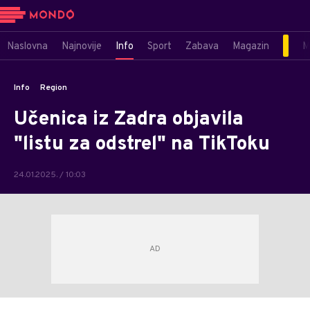
Naslovna
Najnovije
Info
Sport
Zabava
Magazin
M
Info
Region
Učenica iz Zadra objavila
"listu za odstrel" na TikToku
24.01.2025. / 10:03