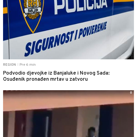
Pre 6 min
REGION
|
Podvodio djevojke iz Banjaluke i Novog Sada:
Osuđenik pronađen mrtav u zatvoru
0