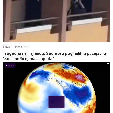
Pre 31 min
SVIJET
|
Tragedija na Tajlandu: Sedmoro poginulih u pucnjavi u
školi, među njima i napadač
0
6 slika