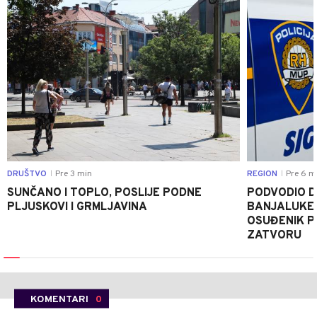
DRUŠTVO
Pre 3 min
REGION
Pre 6 m
|
|
SUNČANO I TOPLO, POSLIJE PODNE
PODVODIO D
PLJUSKOVI I GRMLJAVINA
BANJALUKE 
OSUĐENIK P
ZATVORU
KOMENTARI
0