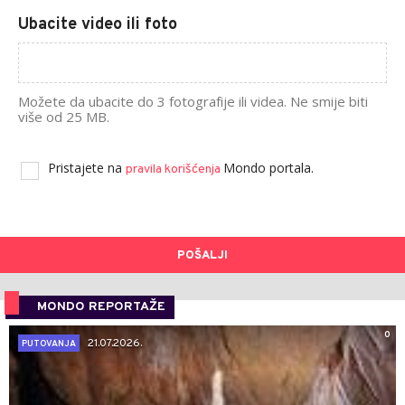
Ubacite video ili foto
Možete da ubacite do 3 fotografije ili videa. Ne smije biti
više od 25 MB.
Pristajete na
Mondo portala.
pravila korišćenja
POŠALJI
MONDO REPORTAŽE
0
21.07.2026.
PUTOVANJA