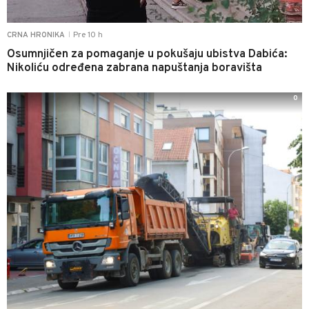
Pre 10 h
CRNA HRONIKA
|
Osumnjičen za pomaganje u pokušaju ubistva Dabića:
Nikoliću određena zabrana napuštanja boravišta
0