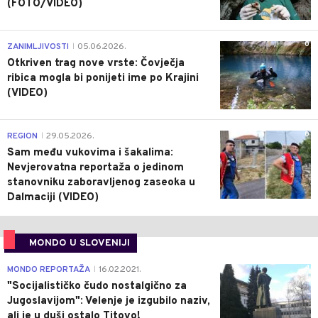
(FOTO/VIDEO)
0
ZANIMLJIVOSTI
05.06.2026.
|
Otkriven trag nove vrste: Čovječja
ribica mogla bi ponijeti ime po Krajini
(VIDEO)
0
REGION
29.05.2026.
|
Sam među vukovima i šakalima:
Nevjerovatna reportaža o jedinom
stanovniku zaboravljenog zaseoka u
Dalmaciji (VIDEO)
MONDO U SLOVENIJI
4
MONDO REPORTAŽA
16.02.2021.
|
"Socijalističko čudo nostalgično za
Jugoslavijom": Velenje je izgubilo naziv,
ali je u duši ostalo Titovo!