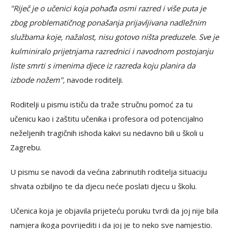
"Riječ je o učenici koja pohađa osmi razred i više puta je
zbog problematičnog ponašanja prijavljivana nadležnim
službama koje, nažalost, nisu gotovo ništa preduzele. Sve je
kulminiralo prijetnjama razrednici i navodnom postojanju
liste smrti s imenima djece iz razreda koju planira da
izbode nožem",
navode roditelji.
Roditelji u pismu ističu da traže stručnu pomoć za tu
učenicu kao i zaštitu učenika i profesora od potencijalno
neželjenih tragičnih ishoda kakvi su nedavno bili u školi u
Zagrebu.
U pismu se navodi da većina zabrinutih roditelja situaciju
shvata ozbiljno te da djecu neće poslati djecu u školu.
Učenica koja je objavila prijeteću poruku tvrdi da joj nije bila
namjera ikoga povrijediti i da joj je to neko sve namjestio.