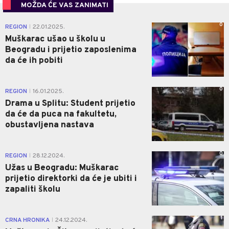
MOŽDA ĆE VAS ZANIMATI
0
REGION
22.01.2025.
|
Muškarac ušao u školu u
Beogradu i prijetio zaposlenima
da će ih pobiti
0
REGION
16.01.2025.
|
Drama u Splitu: Student prijetio
da će da puca na fakultetu,
obustavljena nastava
0
REGION
28.12.2024.
|
Užas u Beogradu: Muškarac
prijetio direktorki da će je ubiti i
zapaliti školu
1
CRNA HRONIKA
24.12.2024.
|