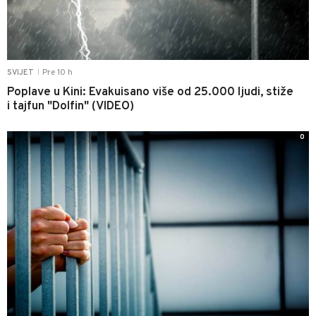
Pre 10 h
SVIJET
|
Poplave u Kini: Evakuisano više od 25.000 ljudi, stiže
i tajfun "Dolfin" (VIDEO)
0