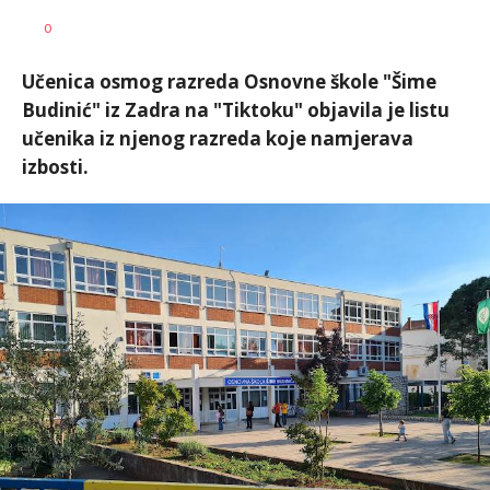
Vesna
AUTOR
0
Kerkez
Učenica osmog razreda Osnovne škole "Šime
Budinić" iz Zadra na "Tiktoku" objavila je listu
učenika iz njenog razreda koje namjerava
izbosti.