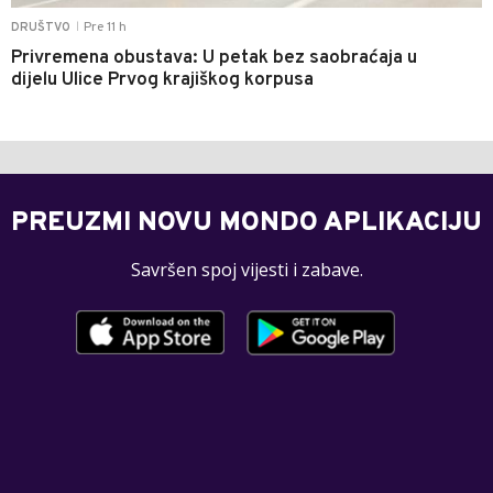
Pre 11 h
DRUŠTVO
|
Privremena obustava: U petak bez saobraćaja u
dijelu Ulice Prvog krajiškog korpusa
PREUZMI NOVU MONDO APLIKACIJU
Savršen spoj vijesti i zabave.