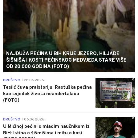
NAJDUŽA PEĆINA U BIH KRIJE JEZERO, HILJADE
ŠIŠMIŠA I KOSTI PEĆINSKOG MEDVJEDA STARE VIŠE
OD 20.000 GODINA (FOTO)
0
DRUŠTVO
28.06.2026.
|
Teslić čuva praistoriju: Rastuška pećina
kao svjedok života neandertalaca
(FOTO)
0
DRUŠTVO
06.06.2026.
|
U Mićinoj pećini s mladim naučnikom iz
BiH: Istina o šišmišima i mitu o kosi