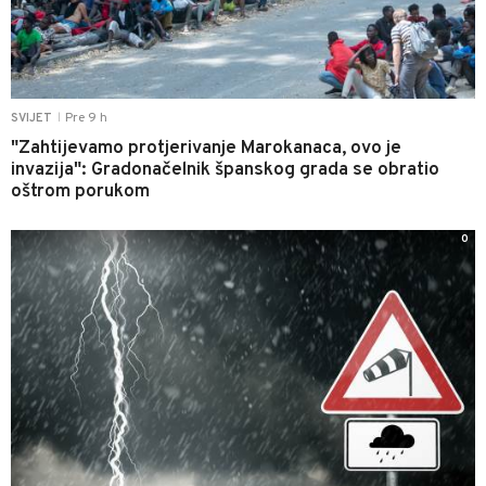
Pre 9 h
SVIJET
|
"Zahtijevamo protjerivanje Marokanaca, ovo je
invazija": Gradonačelnik španskog grada se obratio
oštrom porukom
0