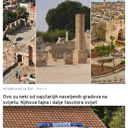
Pre 1 h
ISTORIJA KOJA ŽIVI
|
Ovo su neki od najstarijih naseljenih gradova na
svijetu: Njihova tajna i dalje fascinira svijet
0