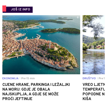
JOŠ IZ INFO
0
EKONOMIJA
Pre 15 min
DRUŠTVO
Pre 1
|
|
CIJENE HRANE, PARKINGA I LEŽALJKI
VREO LJETN
NA MORU: GDJE JE OBALA
TEMPERATUR
NAJSKUPLJA, A GDJE SE MOŽE
POPODNE NA
PROĆI JEFTINIJE
KIŠA