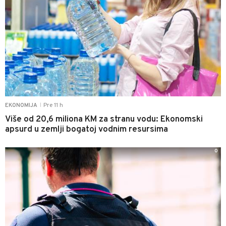
Pre 11 h
EKONOMIJA
|
Više od 20,6 miliona KM za stranu vodu: Ekonomski
apsurd u zemlji bogatoj vodnim resursima
0