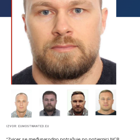
IZVOR: EUMOSTWANTED.EU
“Zvicer se međunarodno potražuje po potjernici NCB