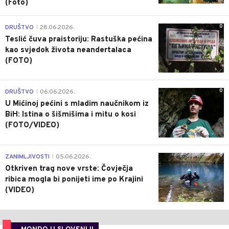
(Foto)
0
DRUŠTVO
28.06.2026.
|
Teslić čuva praistoriju: Rastuška pećina
kao svjedok života neandertalaca
(FOTO)
0
DRUŠTVO
06.06.2026.
|
U Mićinoj pećini s mladim naučnikom iz
BiH: Istina o šišmišima i mitu o kosi
(FOTO/VIDEO)
0
ZANIMLJIVOSTI
05.06.2026.
|
Otkriven trag nove vrste: Čovječja
ribica mogla bi ponijeti ime po Krajini
(VIDEO)