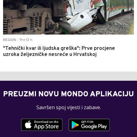
Pre 12 h
REGION
|
"Tehnički kvar ili ljudska greška": Prve procjene
uzroka željezničke nesreće u Hrvatskoj
PREUZMI NOVU MONDO APLIKACIJU
Savršen spoj vijesti i zabave.