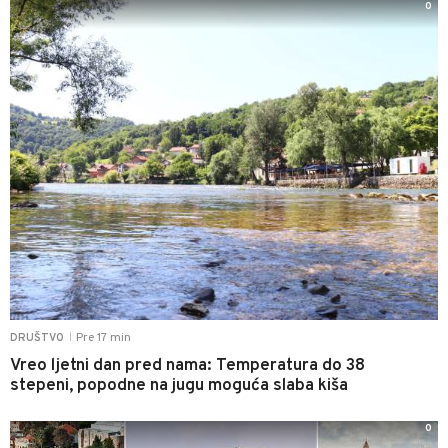
0
Pre 17 min
DRUŠTVO
|
Vreo ljetni dan pred nama: Temperatura do 38
stepeni, popodne na jugu moguća slaba kiša
0