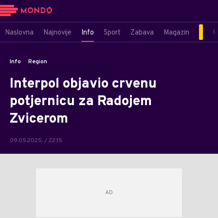
Naslovna
Najnovije
Info
Sport
Zabava
Magazin
M
Info
Region
Interpol objavio crvenu
potjernicu za Radojem
Zvicerom
09.05.2025. / 22:15