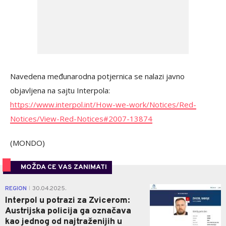
Navedena međunarodna potjernica se nalazi javno
objavljena na sajtu Interpola:
https://www.interpol.int/How-we-work/Notices/Red-
Notices/View-Red-Notices#2007-13874
(MONDO)
MOŽDA CE VAS ZANIMATI
0
REGION
30.04.2025.
|
Interpol u potrazi za Zvicerom:
Austrijska policija ga označava
kao jednog od najtraženijih u