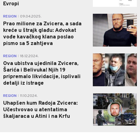
Evropi
0
REGION
09.04.2025.
|
Prao milione za Zvicera, a sada
kreće u štrajk glađu: Advokat
vođe kavačkog klana poslao
pismo sa 5 zahtjeva
0
REGION
18.12.2024.
|
Ova ubistva ujedinila Zvicera,
Šarića i Belivuka! Njih 19
pripremalo likvidacije, isplivali
detalji iz istrage
0
REGION
11.10.2024.
|
Uhapšen kum Radoja Zvicera:
Učestvovao u atentatima
škaljaraca u Atini i na Krfu