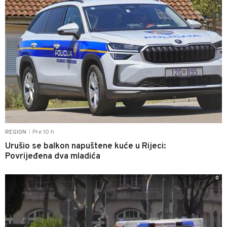
Pre 10 h
REGION
|
Urušio se balkon napuštene kuće u Rijeci:
Povrijeđena dva mladića
0