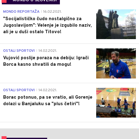
MONDO U SLOVENIJI
4
MONDO REPORTAŽA
16.02.2021.
|
"Socijalističko čudo nostalgično za
Jugoslavijom": Velenje je izgubilo naziv,
ali je u duši ostalo Titovo!
1
OSTALI SPORTOVI
14.02.2021.
|
Vujović poslije poraza na debiju: Igrači
Borca kasno shvatili da mogu!
3
OSTALI SPORTOVI
14.02.2021.
|
Borac potonuo, pa se vratio, ali Gorenje
dolazi u Banjaluku sa "plus četiri"!