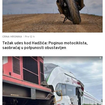
Pre 12 h
CRNA HRONIKA
|
Težak udes kod Hadžića: Poginuo motociklista,
saobraćaj u potpunosti obustavljen
0