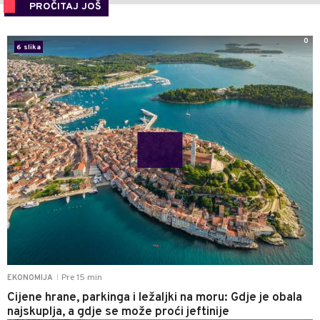
PROČITAJ JOŠ
0
6 slika
Pre 15 min
EKONOMIJA
|
Cijene hrane, parkinga i ležaljki na moru: Gdje je obala
najskuplja, a gdje se može proći jeftinije