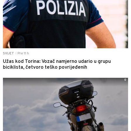
Pre 11 h
SVIJET
|
Užas kod Torina: Vozač namjerno udario u grupu
biciklista, četvoro teško povrijeđenih
0