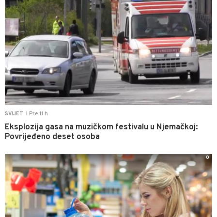
Pre 11 h
SVIJET
|
Eksplozija gasa na muzičkom festivalu u Njemačkoj:
Povrijeđeno deset osoba
0