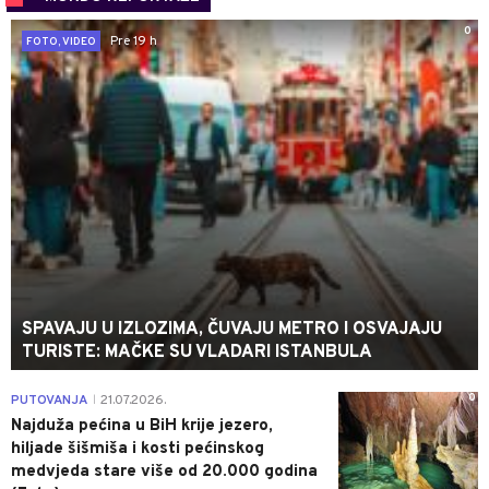
0
Pre 19 h
FOTO, VIDEO
SPAVAJU U IZLOZIMA, ČUVAJU METRO I OSVAJAJU
TURISTE: MAČKE SU VLADARI ISTANBULA
0
PUTOVANJA
21.07.2026.
|
Najduža pećina u BiH krije jezero,
hiljade šišmiša i kosti pećinskog
medvjeda stare više od 20.000 godina