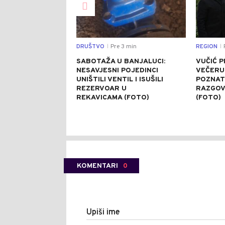
DRUŠTVO
Pre 3 min
REGION
P
|
|
SABOTAŽA U BANJALUCI:
VUČIĆ 
NESAVJESNI POJEDINCI
VEČERU
UNIŠTILI VENTIL I ISUŠILI
POZNAT
REZERVOAR U
RAZGOV
REKAVICAMA (FOTO)
(FOTO)
KOMENTARI
0
Upiši ime