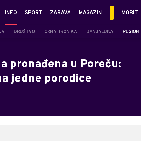
INFO
SPORT
ZABAVA
MAGAZIN
MOBIT
KA
DRUŠTVO
CRNA HRONIKA
BANJALUKA
REGION
ela pronađena u Poreču:
ma jedne porodice