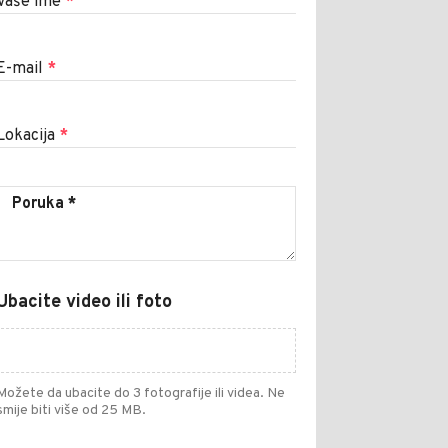
Vaše ime
*
E-mail
*
Lokacija
*
Ubacite video ili foto
Možete da ubacite do 3 fotografije ili videa. Ne
smije biti više od 25 MB.