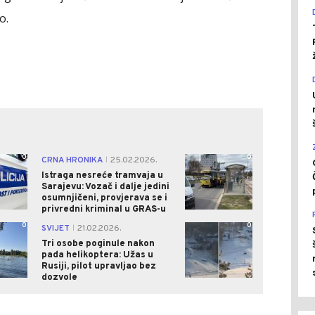
o.
0
0
CRNA HRONIKA
25.02.2026.
|
Istraga nesreće tramvaja u
Sarajevu: Vozač i dalje jedini
osumnjičeni, provjerava se i
privredni kriminal u GRAS-u
0
0
SVIJET
21.02.2026.
|
Tri osobe poginule nakon
pada helikoptera: Užas u
Rusiji, pilot upravljao bez
dozvole