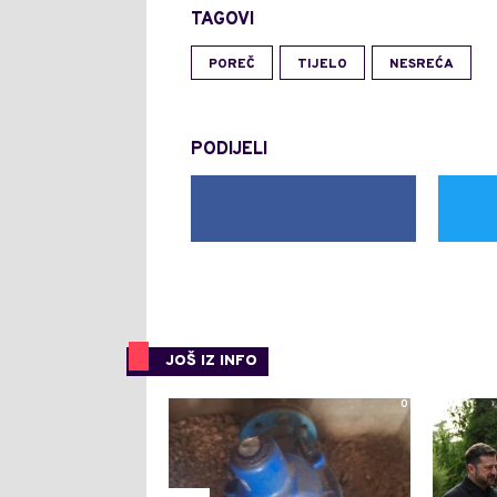
TAGOVI
POREČ
TIJELO
NESREĆA
PODIJELI
JOŠ IZ INFO
0