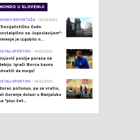
MONDO U SLOVENIJI
4
MONDO REPORTAŽA
16.02.2021.
|
"Socijalističko čudo
nostalgično za Jugoslavijom":
Velenje je izgubilo n...
1
OSTALI SPORTOVI
14.02.2021.
|
Vujović poslije poraza na
debiju: Igrači Borca kasno
shvatili da mogu!
3
OSTALI SPORTOVI
14.02.2021.
|
Borac potonuo, pa se vratio,
ali Gorenje dolazi u Banjaluku
sa "plus čet...
0
0