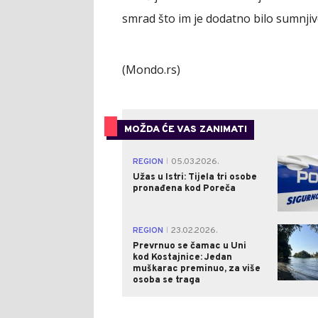
smrad što im je dodatno bilo sumnjiv
(Mondo.rs)
MOŽDA ĆE VAS ZANIMATI
REGION
05.03.2026.
|
Užas u Istri: Tijela tri osobe
pronađena kod Poreča
REGION
23.02.2026.
|
Prevrnuo se čamac u Uni
kod Kostajnice: Jedan
muškarac preminuo, za više
osoba se traga