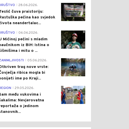
0
DRUŠTVO
28.06.2026.
|
Teslić čuva praistoriju:
Rastuška pećina kao svjedok
života neandertalac...
0
DRUŠTVO
06.06.2026.
|
U Mićinoj pećini s mladim
naučnikom iz BiH: Istina o
šišmišima i mitu o ...
0
ZANIMLJIVOSTI
05.06.2026.
|
Otkriven trag nove vrste:
Čovječja ribica mogla bi
ponijeti ime po Kraji...
0
REGION
29.05.2026.
|
Sam među vukovima i
šakalima: Nevjerovatna
reportaža o jedinom
stanovnik...