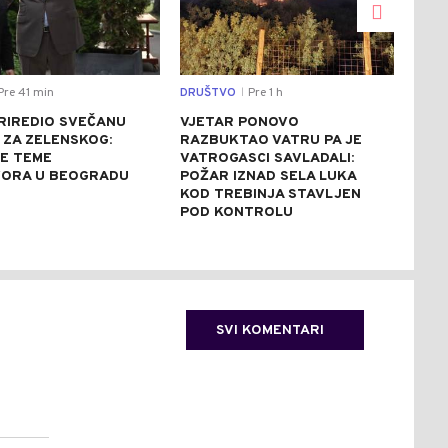
re 41 min
DRUŠTVO
Pre 1 h
CRNA
|
PRIREDIO SVEČANU
VJETAR PONOVO
POL
 ZA ZELENSKOG:
RAZBUKTAO VATRU PA JE
POV
E TEME
VATROGASCI SAVLADALI:
BOM
ORA U BEOGRADU
POŽAR IZNAD SELA LUKA
VIT
KOD TREBINJA STAVLJEN
ZAP
POD KONTROLU
TRA
SVI KOMENTARI