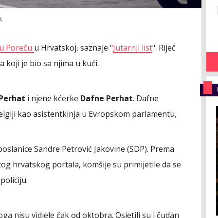
A
 u Poreču
u Hrvatskoj, saznaje "
Jutarnji list
". Riječ
a koji je bio sa njima u kući.
 Perhat
i njene kćerke
Dafne Perhat
. Dafne
Belgiji kao asistentkinja u Evropskom parlamentu,
 poslanice Sandre Petrović Jakovine (SDP). Prema
 hrvatskog portala, komšije su primijetile da se
policiju.
oga nisu vidjele čak od oktobra. Osjetili su i čudan