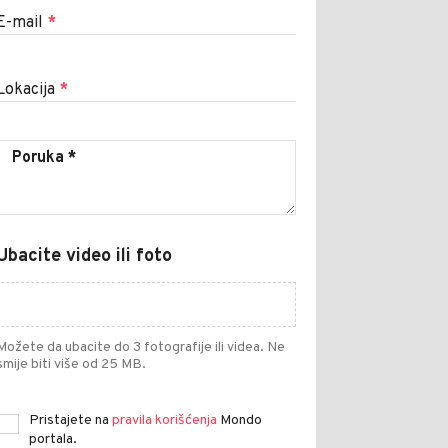
E-mail
*
Lokacija
*
Ubacite video ili foto
Možete da ubacite do 3 fotografije ili videa. Ne
smije biti više od 25 MB.
Pristajete na
pravila korišćenja
Mondo
portala.