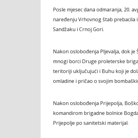
Posle mjesec dana odmaranja, 20. avg
naređenju Vrhovnog štab prebacila iz
Sandžaku i Crnoj Gori.
Nakon oslobođenja Pljevalja, dok je 
mnogi borci Druge proleterske brigad
teritoriji uključujući i Buhu koji je
omladine i pričao o svojim bombaški
Nakon oslobođenja Prijepolja, Bošk
komandirom brigadne bolnice Bogda
Prijepolje po sanitetski materijal.