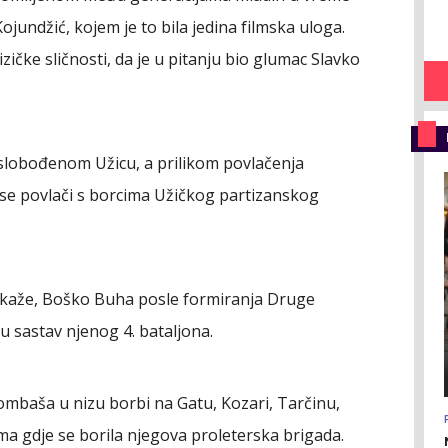
ojundžić, kojem je to bila jedina filmska uloga.
izičke sličnosti, da je u pitanju bio glumac Slavko
 oslobođenom Užicu, a prilikom povlačenja
o se povlači s borcima Užičkog partizanskog
okaže, Boško Buha posle formiranja Druge
u sastav njenog 4. bataljona.
bombaša u nizu borbi na Gatu, Kozari, Tarčinu,
ima gdje se borila njegova proleterska brigada.