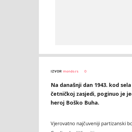
0
IZVOR
mondo.rs
Na današnji dan 1943. kod sela 
četničkoj zasjedi, poginuo je j
heroj Boško Buha.
Vjerovatno najčuveniji partizanski 