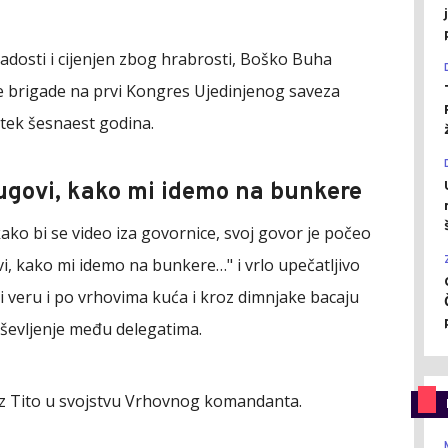
dosti i cijenjen zbog hrabrosti, Boško Buha
e brigade na prvi Kongres Ujedinjenog saveza
 tek šesnaest godina.
ugovi, kako mi idemo na bunkere
ako bi se video iza govornice, svoj govor je počeo
vi, kako mi idemo na bunkere…" i vrlo upečatljivo
vi veru i po vrhovima kuća i kroz dimnjake bacaju
uševljenje među delegatima.
oz Tito u svojstvu Vrhovnog komandanta.