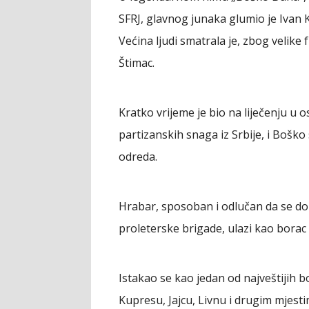
SFRJ, glavnog junaka glumio je Ivan K
Većina ljudi smatrala je, zbog velike f
Štimac.
Kratko vrijeme je bio na liječenju u
partizanskih snaga iz Srbije, i Bošk
odreda.
Hrabar, sposoban i odlučan da se d
proleterske brigade, ulazi kao borac 
Istakao se kao jedan od najveštijih 
Kupresu, Jajcu, Livnu i drugim mjest