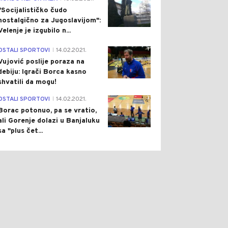
"Socijalističko čudo
nostalgično za Jugoslavijom":
Velenje je izgubilo n...
1
OSTALI SPORTOVI
14.02.2021.
|
Vujović poslije poraza na
debiju: Igrači Borca kasno
shvatili da mogu!
3
OSTALI SPORTOVI
14.02.2021.
|
Borac potonuo, pa se vratio,
ali Gorenje dolazi u Banjaluku
sa "plus čet...