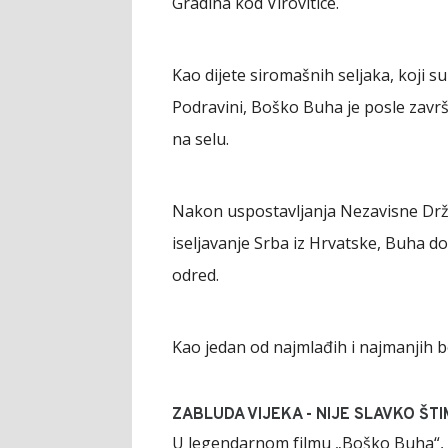
Gradina kod Virovitice.
Kao dijete siromašnih seljaka, koji s
Podravini, Boško Buha je posle zavr
na selu.
Nakon uspostavljanja Nezavisne Drža
iseljavanje Srba iz Hrvatske, Buha d
odred.
Kao jedan od najmlađih i najmanjih b
ZABLUDA VIJEKA - NIJE SLAVKO ŠT
U legendarnom filmu „Boško Buha“,