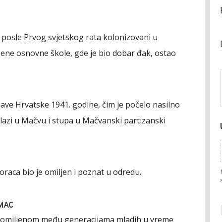
u posle Prvog svjetskog rata kolonizovani u
šene osnovne škole, gde je bio dobar đak, ostao
ve Hrvatske 1941. godine, čim je počelo nasilno
olazi u Mačvu i stupa u Mačvanski partizanski
oraca bio je omiljen i poznat u odredu.
IMAC
 omiljenom među generacijama mladih u vreme