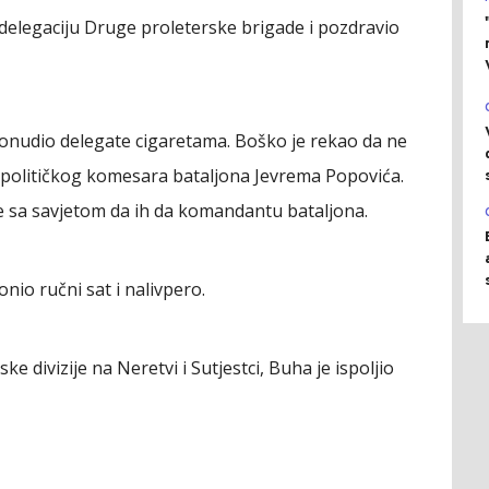
delegaciju Druge proleterske brigade i pozdravio
ponudio delegate cigaretama. Boško je rekao da ne
za političkog komesara bataljona Jevrema Popovića.
ete sa savjetom da ih da komandantu bataljona.
nio ručni sat i nalivpero.
 divizije na Neretvi i Sutjestci, Buha je ispoljio