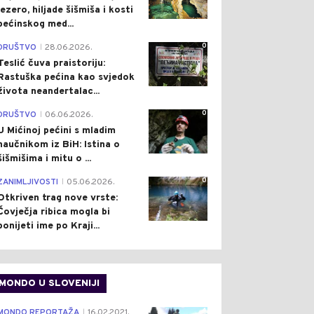
jezero, hiljade šišmiša i kosti
pećinskog med...
0
DRUŠTVO
28.06.2026.
|
Teslić čuva praistoriju:
Rastuška pećina kao svjedok
života neandertalac...
0
DRUŠTVO
06.06.2026.
|
U Mićinoj pećini s mladim
naučnikom iz BiH: Istina o
šišmišima i mitu o ...
0
ZANIMLJIVOSTI
05.06.2026.
|
Otkriven trag nove vrste:
Čovječja ribica mogla bi
ponijeti ime po Kraji...
MONDO U SLOVENIJI
4
MONDO REPORTAŽA
16.02.2021.
|