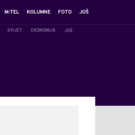
M:TEL
KOLUMNE
FOTO
JOŠ
SVIJET
EKONOMIJA
JOŠ