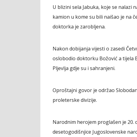
U blizini sela Jabuka, koje se nalazi n
kamion u kome su bili naišao je na č
doktorka je zarobljena.
Nakon dobijanja vijesti o zasedi Četv
oslobodio doktorku Božović a tijela
Pljevlja gdje su i sahranjeni.
Oproštajni govor je održao Slobodan
proleterske divizije.
Narodnim herojem proglašen je 20.
desetogodišnjice Jugoslovenske naro