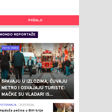
POŠALJI
MONDO REPORTAŽE
0
Pre 5 h
FOTO, VIDEO
SPAVAJU U IZLOZIMA, ČUVAJU
METRO I OSVAJAJU TURISTE:
MAČKE SU VLADARI IS...
0
PUTOVANJA
21.07.2026.
|
Najduža pećina u BiH krije