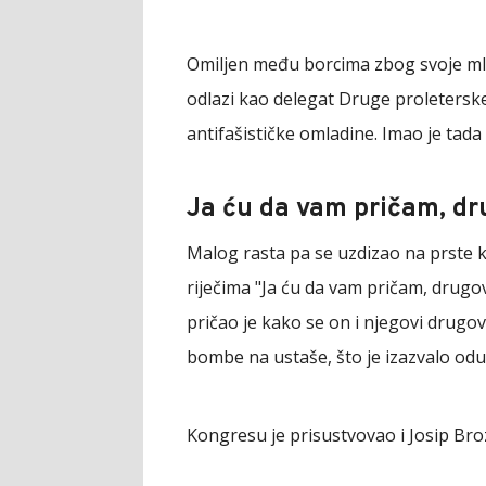
Omiljen među borcima zbog svoje mla
odlazi kao delegat Druge proletersk
antifašističke omladine. Imao je tada
Ja ću da vam pričam, dr
Malog rasta pa se uzdizao na prste k
riječima "Ja ću da vam pričam, drugo
pričao je kako se on i njegovi drugo
bombe na ustaše, što je izazvalo od
Kongresu je prisustvovao i Josip Br