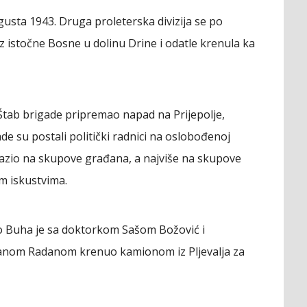
usta 1943. Druga proleterska divizija se po
 istočne Bosne u dolinu Drine i odatle krenula ka
Štab brigade pripremao napad na Prijepolje,
e su postali politički radnici na oslobođenoj
 dolazio na skupove građana, a najviše na skupove
m iskustvima.
o Buha je sa doktorkom Sašom Božović i
nom Radanom krenuo kamionom iz Pljevalja za