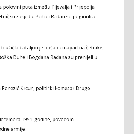
a polovini puta između Pljevalja i Prijepolja,
etničku zasjedu. Buha i Radan su poginuli a
rti užički bataljon je pošao u napad na četnike,
 Boška Buhe i Bogdana Radana su prenijeli u
 Penezić Krcun, politički komesar Druge
 decembra 1951. godine, povodom
dne armije.