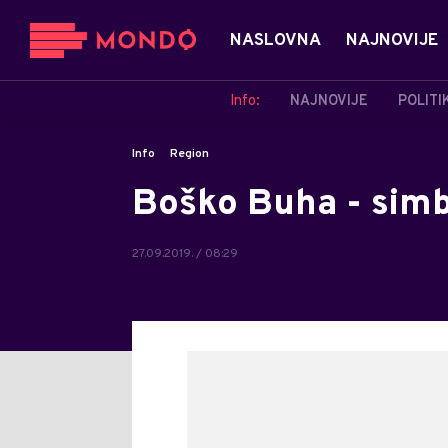
NASLOVNA
NAJNOVIJE
Info:
NAJNOVIJE
POLITI
Info
Region
Boško Buha - simb
27.09.2019. / 08:29