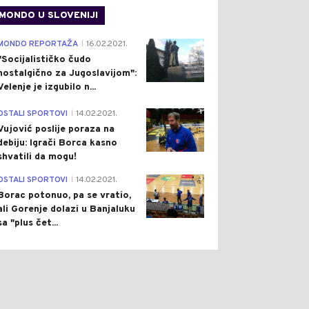
MONDO U SLOVENIJI
4
MONDO REPORTAŽA
16.02.2021.
|
"Socijalističko čudo
nostalgično za Jugoslavijom":
Velenje je izgubilo n...
1
OSTALI SPORTOVI
14.02.2021.
|
Vujović poslije poraza na
debiju: Igrači Borca kasno
shvatili da mogu!
0
0
3
OSTALI SPORTOVI
14.02.2021.
|
Borac potonuo, pa se vratio,
ali Gorenje dolazi u Banjaluku
sa "plus čet...
ET
Pre 1 h
DRUŠTVO
Pre 2 h
|
|
TREMNO NIZAK
SAOBRAĆAJNI KOLAPS U