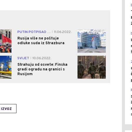
0
0
PUTIN POTPISAO ZAKON
11.06.2022.
|
Rusija više ne poštuje
odluke suda iz Strazbura
0
0
SVIJET
10.06.2022.
|
Strahuju od osvete: Finska
gradi ogradu na granici s
Rusijom
IZVOZ