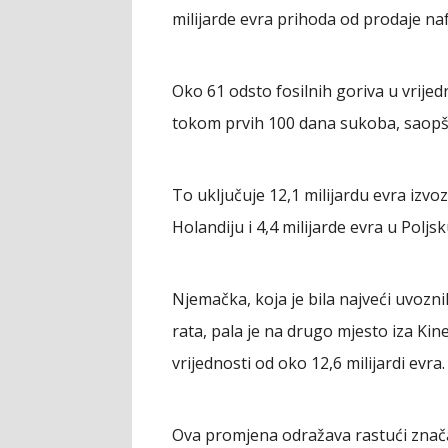
milijarde evra prihoda od prodaje naf
Oko 61 odsto fosilnih goriva u vrijed
tokom prvih 100 dana sukoba, saopšti
To uključuje 12,1 milijardu evra izvoza
Holandiju i 4,4 milijarde evra u Poljsk
Njemačka, koja je bila najveći uvozn
rata, pala je na drugo mjesto iza Ki
vrijednosti od oko 12,6 milijardi evra.
Ova promjena odražava rastući znača