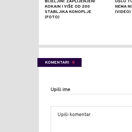
BIJELJINI: ZAPLIJENJENI
UŠĆU T
KOKAIN I VIŠE OD 200
NEMA NI
STABLJIKA KONOPLJE
(VIDEO)
(FOTO)
KOMENTARI
0
Upiši ime