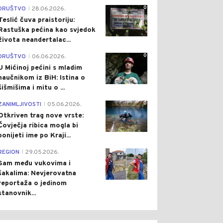
0
DRUŠTVO
28.06.2026.
|
Teslić čuva praistoriju:
Rastuška pećina kao svjedok
života neandertalac...
0
DRUŠTVO
06.06.2026.
|
U Mićinoj pećini s mladim
naučnikom iz BiH: Istina o
šišmišima i mitu o ...
0
ZANIMLJIVOSTI
05.06.2026.
|
Otkriven trag nove vrste:
Čovječja ribica mogla bi
ponijeti ime po Kraji...
0
REGION
29.05.2026.
|
Sam među vukovima i
šakalima: Nevjerovatna
reportaža o jedinom
stanovnik...