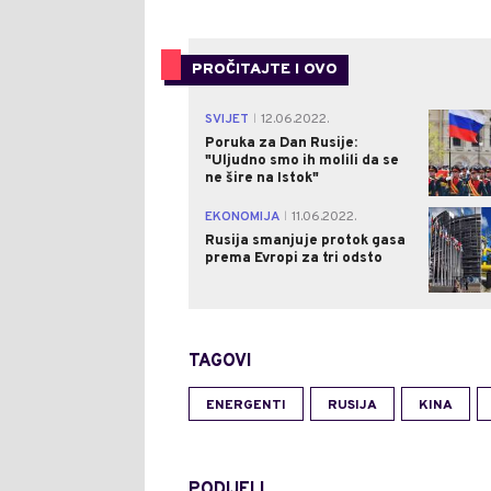
PROČITAJTE I OVO
SVIJET
12.06.2022.
|
Poruka za Dan Rusije:
"Uljudno smo ih molili da se
ne šire na Istok"
EKONOMIJA
11.06.2022.
|
Rusija smanjuje protok gasa
prema Evropi za tri odsto
TAGOVI
ENERGENTI
RUSIJA
KINA
PODIJELI