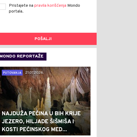
Pristajete na
pravila korišćenja
Mondo
portala.
POŠALJI
MONDO REPORTAŽE
0
21.07.2026.
PUTOVANJA
NAJDUŽA PEĆINA U BIH KRIJE
JEZERO, HILJADE ŠIŠMIŠA I
KOSTI PEĆINSKOG MED...