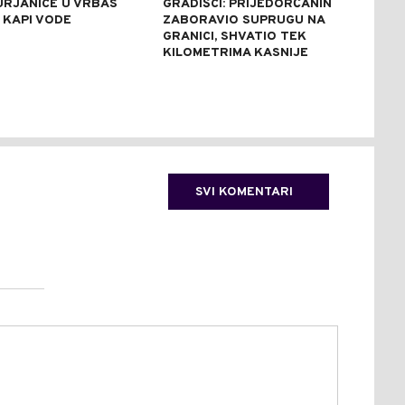
URJANICE U VRBAS
GRADIŠCI: PRIJEDORČANIN
VOD
 KAPI VODE
ZABORAVIO SUPRUGU NA
NA 
GRANICI, SHVATIO TEK
BAR
KILOMETRIMA KASNIJE
SVI KOMENTARI