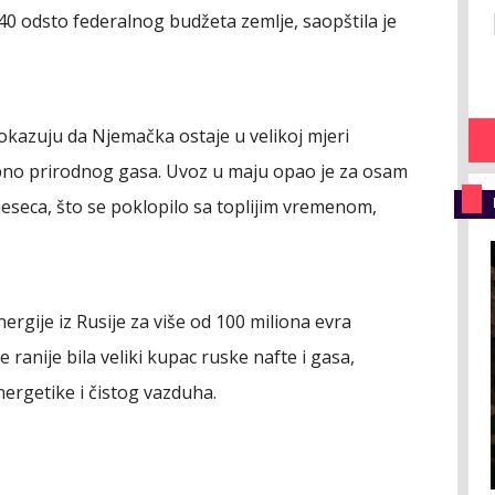
 40 odsto federalnog budžeta zemlje, saopštila je
pokazuju da Njemačka ostaje u velikoj mjeri
bno prirodnog gasa. Uvoz u maju opao je za osam
seca, što se poklopilo sa toplijim vremenom,
nergije iz Rusije za više od 100 miliona evra
ranije bila veliki kupac ruske nafte i gasa,
nergetike i čistog vazduha.