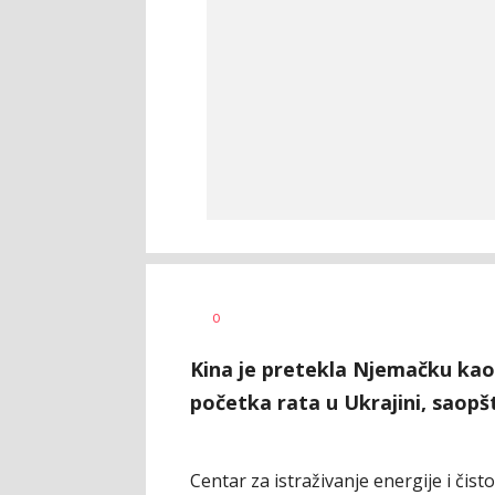
Nikolina
AUTOR
0
Damjanić
Kina je pretekla Njemačku kao
početka rata u Ukrajini, saopšt
Centar za istraživanje energije i čis