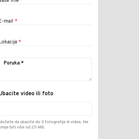
Vaše ime
*
E-mail
*
Lokacija
*
Ubacite video ili foto
Možete da ubacite do 3 fotografije ili videa. Ne
smije biti više od 25 MB.