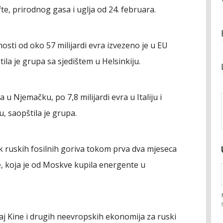
te, prirodnog gasa i uglja od 24. februara.
nosti od oko 57 milijardi evra izvezeno je u EU
la je grupa sa sjedištem u Helsinkiju.
 u Njemačku, po 7,8 milijardi evra u Italiju i
u, saopštila je grupa.
ik ruskih fosilnih goriva tokom prva dva mjeseca
ne, koja je od Moskve kupila energente u
j Kine i drugih neevropskih ekonomija za ruski