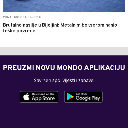
Pre 2 h
CRNA HRONIKA
|
Brutalno nasilje u Bijeljini: Metalnim bokserom nanio
teške povrede
PREUZMI NOVU MONDO APLIKACIJU
Savršen spoj vijesti i zabave.