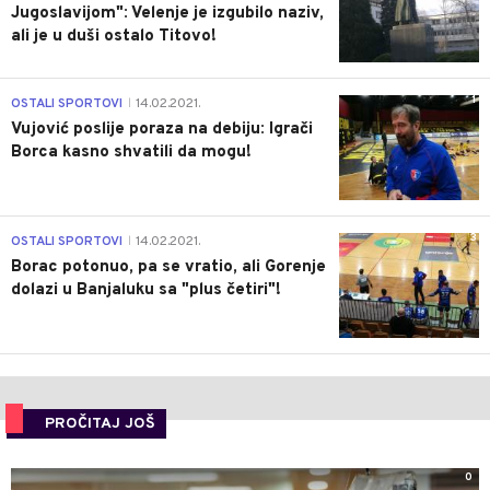
Jugoslavijom": Velenje je izgubilo naziv,
ali je u duši ostalo Titovo!
1
OSTALI SPORTOVI
14.02.2021.
|
Vujović poslije poraza na debiju: Igrači
Borca kasno shvatili da mogu!
3
OSTALI SPORTOVI
14.02.2021.
|
Borac potonuo, pa se vratio, ali Gorenje
dolazi u Banjaluku sa "plus četiri"!
PROČITAJ JOŠ
0