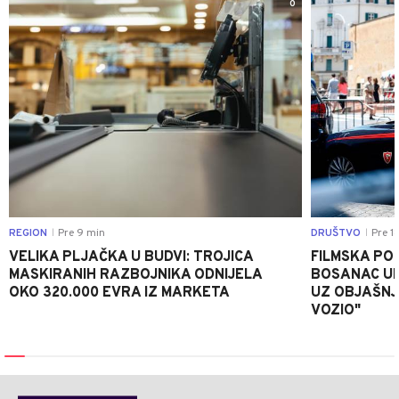
0
REGION
Pre 9 min
DRUŠTVO
Pre 1
|
|
VELIKA PLJAČKA U BUDVI: TROJICA
FILMSKA POTJ
MASKIRANIH RAZBOJNIKA ODNIJELA
BOSANAC UK
OKO 320.000 EVRA IZ MARKETA
UZ OBJAŠNJ
VOZIO"