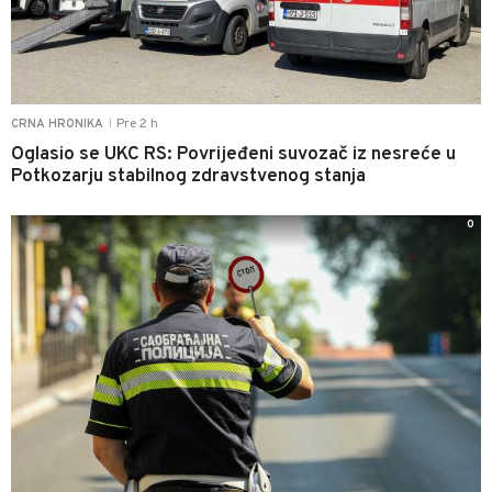
Pre 2 h
CRNA HRONIKA
|
Oglasio se UKC RS: Povrijeđeni suvozač iz nesreće u
Potkozarju stabilnog zdravstvenog stanja
0