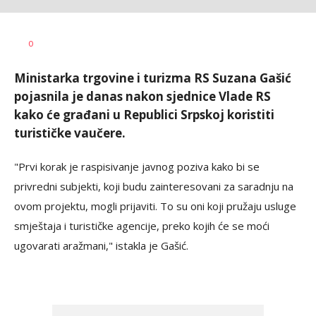
AUTOR
MONDO/B.S.
0
Ministarka trgovine i turizma RS Suzana Gašić
pojasnila je danas nakon sjednice Vlade RS
kako će građani u Republici Srpskoj koristiti
turističke vaučere.
"Prvi korak je raspisivanje javnog poziva kako bi se
privredni subjekti, koji budu zainteresovani za saradnju na
ovom projektu, mogli prijaviti. To su oni koji pružaju usluge
smještaja i turističke agencije, preko kojih će se moći
ugovarati aražmani," istakla je Gašić.