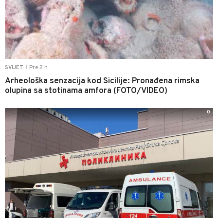
Pre 2 h
SVIJET
|
Arheološka senzacija kod Sicilije: Pronađena rimska
olupina sa stotinama amfora (FOTO/VIDEO)
0