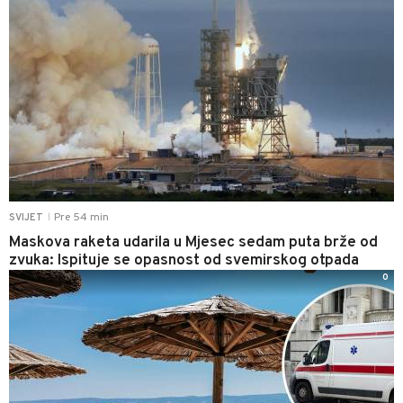
Pre 54 min
SVIJET
|
Maskova raketa udarila u Mjesec sedam puta brže od
zvuka: Ispituje se opasnost od svemirskog otpada
0