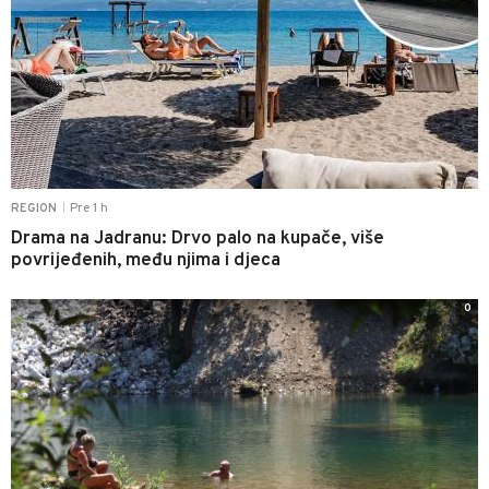
Pre 1 h
REGION
|
Drama na Jadranu: Drvo palo na kupače, više
povrijeđenih, među njima i djeca
0