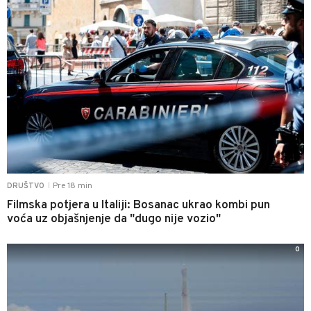
Pre 18 min
DRUŠTVO
|
Filmska potjera u Italiji: Bosanac ukrao kombi pun
voća uz objašnjenje da "dugo nije vozio"
0