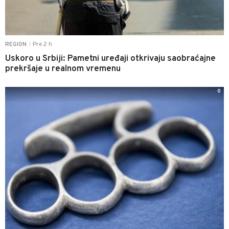
Pre 2 h
REGION
|
Uskoro u Srbiji: Pametni uređaji otkrivaju saobraćajne
prekršaje u realnom vremenu
0