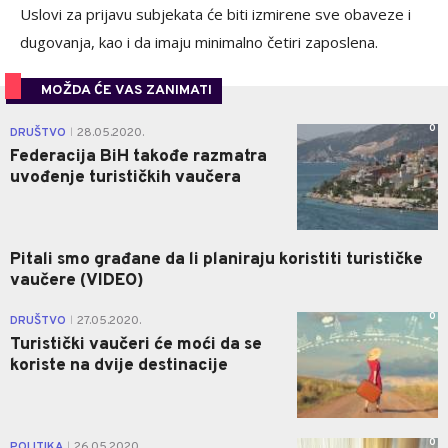
Uslovi za prijavu subjekata će biti izmirene sve obaveze i
dugovanja, kao i da imaju minimalno četiri zaposlena.
MOŽDA ĆE VAS ZANIMATI
0
DRUŠTVO
28.05.2020.
|
Federacija BiH takođe razmatra
uvođenje turističkih vaučera
Pitali smo građane da li planiraju koristiti turističke
vaučere (VIDEO)
0
DRUŠTVO
27.05.2020.
|
Turistički vaučeri će moći da se
koriste na dvije destinacije
0
POLITIKA
26.05.2020.
|