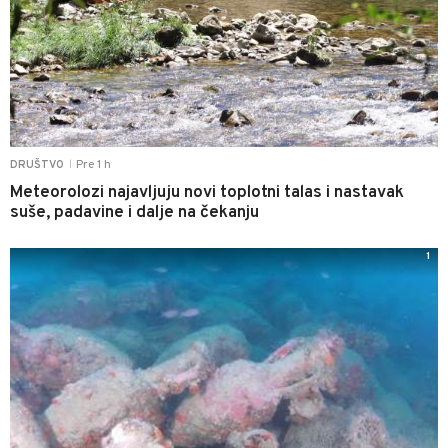
Pre 1 h
DRUŠTVO
|
Meteorolozi najavljuju novi toplotni talas i nastavak
suše, padavine i dalje na čekanju
1