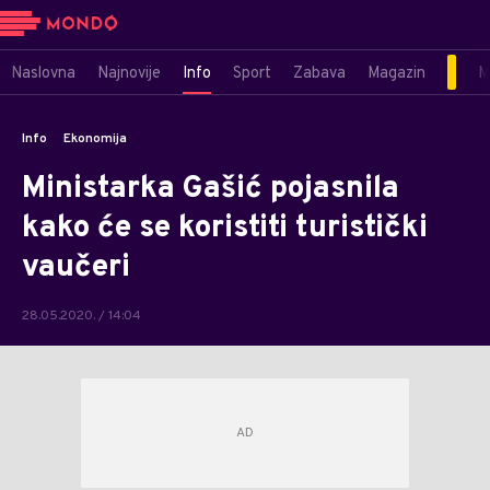
Naslovna
Najnovije
Info
Sport
Zabava
Magazin
M
Info
Ekonomija
Ministarka Gašić pojasnila
kako će se koristiti turistički
vaučeri
28.05.2020. / 14:04