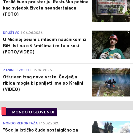
Teslić čuva praistoriju: Rastuška pećina
kao svjedok života neandertalaca
(FOTO)
0
DRUŠTVO
06.06.2026.
|
U Mićinoj pećini s mladim naučnikom iz
BiH: Istina o šišmišima i mitu o kosi
(FOTO/VIDEO)
0
ZANIMLJIVOSTI
05.06.2026.
|
Otkriven trag nove vrste: Čovječja
ribica mogla bi ponijeti ime po Krajini
(VIDEO)
MONDO U SLOVENIJI
4
MONDO REPORTAŽA
16.02.2021.
|
"Socijalističko čudo nostalgično za