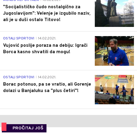
MONDO REPORTAŽA
16.02.2021.
"Socijalističko čudo nostalgično za
Jugoslavijom": Velenje je izgubilo naziv,
ali je u duši ostalo Titovo!
1
OSTALI SPORTOVI
14.02.2021.
|
Vujović poslije poraza na debiju: Igrači
Borca kasno shvatili da mogu!
3
OSTALI SPORTOVI
14.02.2021.
|
Borac potonuo, pa se vratio, ali Gorenje
dolazi u Banjaluku sa "plus četiri"!
PROČITAJ JOŠ