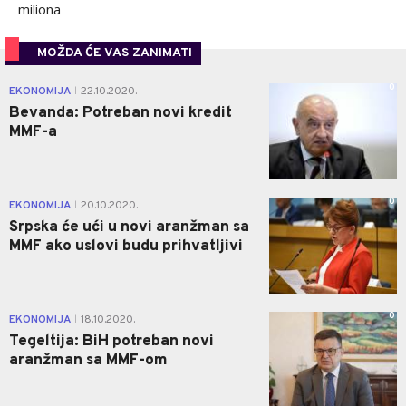
miliona
MOŽDA ĆE VAS ZANIMATI
0
EKONOMIJA
22.10.2020.
|
Bevanda: Potreban novi kredit
MMF-a
0
EKONOMIJA
20.10.2020.
|
Srpska će ući u novi aranžman sa
MMF ako uslovi budu prihvatljivi
0
EKONOMIJA
18.10.2020.
|
Tegeltija: BiH potreban novi
aranžman sa MMF-om