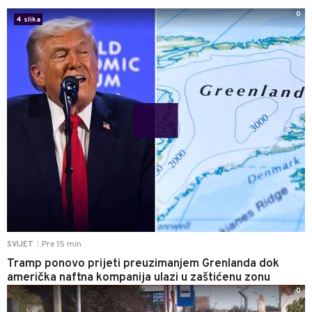
0
4 slika
Pre 15 min
SVIJET
|
Tramp ponovo prijeti preuzimanjem Grenlanda dok
američka naftna kompanija ulazi u zaštićenu zonu
0