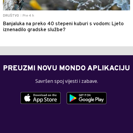
Pre 4 h
DRUŠTVO
|
Banjaluka na preko 40 stepeni kuburi s vodom: Ljeto
iznenadilo gradske službe?
PREUZMI NOVU MONDO APLIKACIJU
Savršen spoj vijesti i zabave.