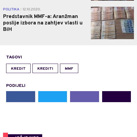
0
POLITIKA
12.10.2020.
|
Predstavnik MMF-a: Aranžman
poslije izbora na zahtjev vlasti u
BiH
TAGOVI
KREDIT
KREDITI
MMF
PODIJELI