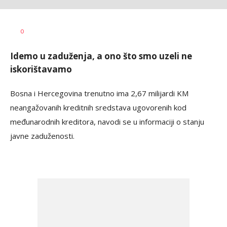
Dušan
AUTOR
0
Volaš
Idemo u zaduženja, a ono što smo uzeli ne
iskorištavamo
Bosna i Hercegovina trenutno ima 2,67 milijardi KM
neangažovanih kreditnih sredstava ugovorenih kod
međunarodnih kreditora, navodi se u informaciji o stanju
javne zaduženosti.