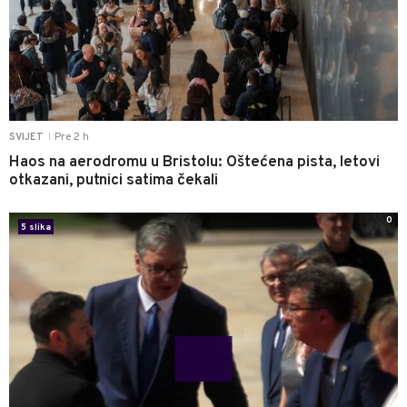
Pre 2 h
SVIJET
|
Haos na aerodromu u Bristolu: Oštećena pista, letovi
otkazani, putnici satima čekali
0
5 slika