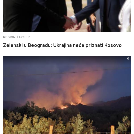
Pre 3 h
REGION
|
Zelenski u Beogradu: Ukrajina neće priznati Kosovo
0