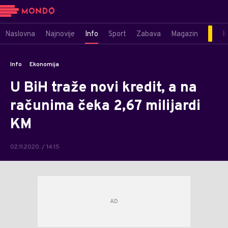
Naslovna
Najnovije
Info
Sport
Zabava
Magazin
M
Info
Ekonomija
U BiH traže novi kredit, a na
računima čeka 2,67 milijardi
KM
02.11.2020. / 14:15