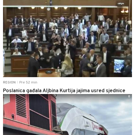
Pre 52 min
REGION
|
Poslanica gađala Aljbina Kurtija jajima usred sjednice
0