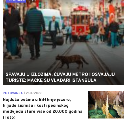
FOTO, VIDEO
SPAVAJU U IZLOZIMA, ČUVAJU METRO I OSVAJAJU
TURISTE: MAČKE SU VLADARI ISTANBULA
0
PUTOVANJA
21.07.2026.
|
Najduža pećina u BiH krije jezero,
hiljade šišmiša i kosti pećinskog
medvjeda stare više od 20.000 godina
(Foto)