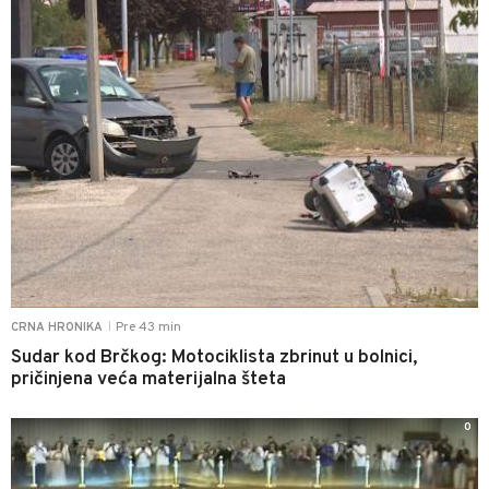
Pre 43 min
CRNA HRONIKA
|
Sudar kod Brčkog: Motociklista zbrinut u bolnici,
pričinjena veća materijalna šteta
0