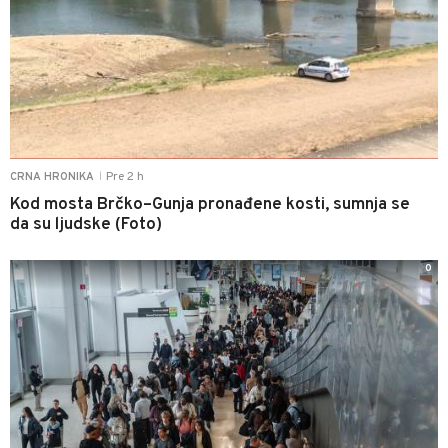
Pre 2 h
CRNA HRONIKA
|
Kod mosta Brčko–Gunja pronađene kosti, sumnja se
da su ljudske (Foto)
0