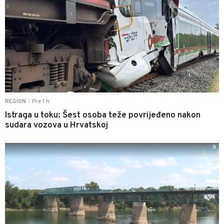
Pre 1 h
REGION
|
Istraga u toku: Šest osoba teže povrijeđeno nakon
sudara vozova u Hrvatskoj
0