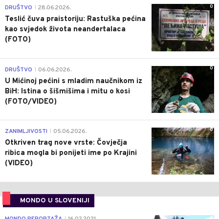
0
DRUŠTVO
28.06.2026.
|
Teslić čuva praistoriju: Rastuška pećina
kao svjedok života neandertalaca
(FOTO)
0
DRUŠTVO
06.06.2026.
|
U Mićinoj pećini s mladim naučnikom iz
BiH: Istina o šišmišima i mitu o kosi
(FOTO/VIDEO)
0
ZANIMLJIVOSTI
05.06.2026.
|
Otkriven trag nove vrste: Čovječja
ribica mogla bi ponijeti ime po Krajini
(VIDEO)
MONDO U SLOVENIJI
4
|