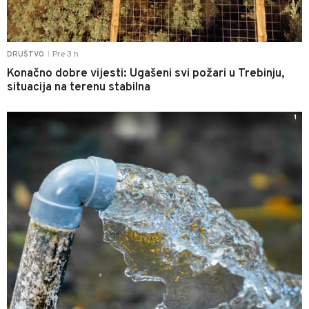
Pre 3 h
DRUŠTVO
|
Konačno dobre vijesti: Ugašeni svi požari u Trebinju,
situacija na terenu stabilna
1