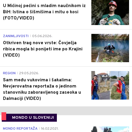
U Mićinoj pećini s mladim naučnikom iz
BiH: Istina o šišmišima i mitu o kosi
(FOTO/VIDEO)
0
ZANIMLJIVOSTI
05.06.2026.
|
Otkriven trag nove vrste: Čovječja
ribica mogla bi ponijeti ime po Krajini
(VIDEO)
0
REGION
29.05.2026.
|
Sam među vukovima i šakalima:
Nevjerovatna reportaža o jedinom
stanovniku zaboravljenog zaseoka u
Dalmaciji (VIDEO)
MONDO U SLOVENIJI
4
MONDO REPORTAŽA
16.02.2021.
|