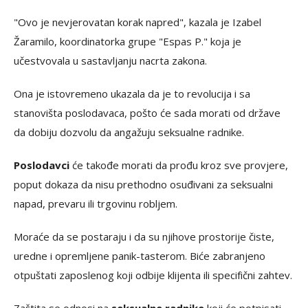
"Ovo je nevjerovatan korak napred", kazala je Izabel
Žaramilo, koordinatorka grupe "Espas P." koja je
učestvovala u sastavljanju nacrta zakona.
Ona je istovremeno ukazala da je to revolucija i sa
stanovišta poslodavaca, pošto će sada morati od države
da dobiju dozvolu da angažuju seksualne radnike.
Poslodavci
će takođe morati da prođu kroz sve provjere,
poput dokaza da nisu prethodno osuđivani za seksualni
napad, prevaru ili trgovinu robljem.
Moraće da se postaraju i da su njihove prostorije čiste,
uredne i opremljene panik-tasterom. Biće zabranjeno
otpuštati zaposlenog koji odbije klijenta ili specifični zahtev.