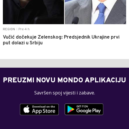
Pre 4 h
REGION
|
Vučić dočekuje Zelenskog: Predsjednik Ukrajine prvi
put dolazi u Srbiju
PREUZMI NOVU MONDO APLIKACIJU
Savršen spoj vijesti i zabave.