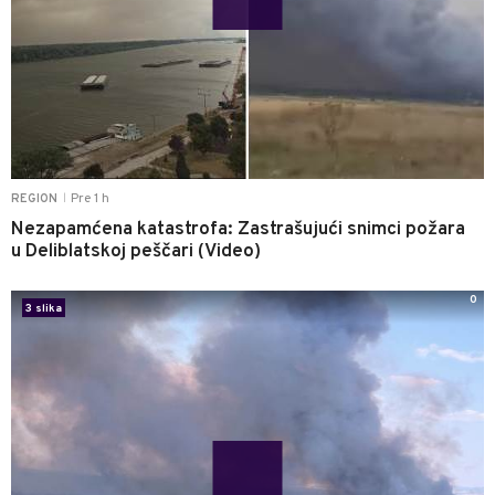
Pre 1 h
REGION
|
Nezapamćena katastrofa: Zastrašujući snimci požara
u Deliblatskoj peščari (Video)
0
3 slika