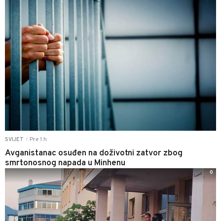
Pre 1 h
SVIJET
|
Avganistanac osuđen na doživotni zatvor zbog
smrtonosnog napada u Minhenu
0