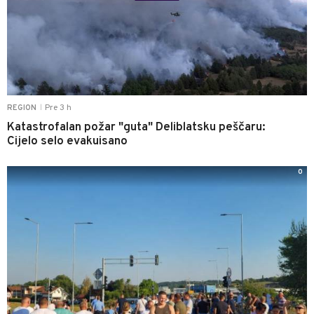
Pre 3 h
REGION
|
Katastrofalan požar "guta" Deliblatsku peščaru:
Cijelo selo evakuisano
0