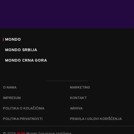
MONDO
MONDO SRBIJA
MONDO CRNA GORA
O NAMA
MARKETING
IMPRESUM
KONTAKT
POLITIKA O KOLAČIĆIMA
ARHIVA
POLITIKA PRIVATNOSTI
PRAVILA I USLOVI KORIŠĆENJA
m:tel
©
2026
Mondo
Sva prava zadržana.