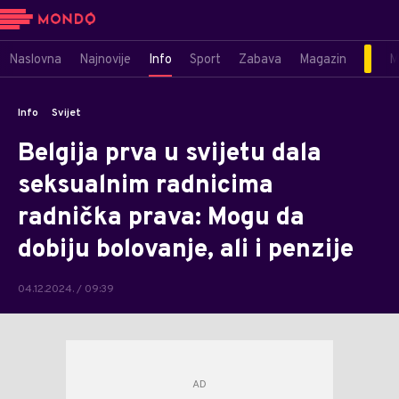
Naslovna
Najnovije
Info
Sport
Zabava
Magazin
M
Info
Svijet
Belgija prva u svijetu dala
seksualnim radnicima
radnička prava: Mogu da
dobiju bolovanje, ali i penzije
04.12.2024. / 09:39