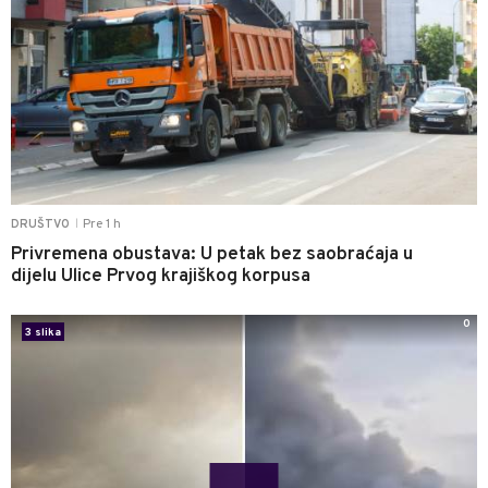
Pre 1 h
DRUŠTVO
|
Privremena obustava: U petak bez saobraćaja u
dijelu Ulice Prvog krajiškog korpusa
0
3 slika