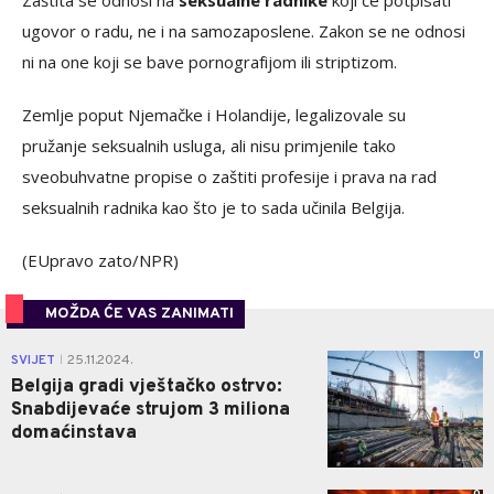
Zaštita se odnosi na
seksualne radnike
koji će potpisati
ugovor o radu, ne i na samozaposlene. Zakon se ne odnosi
ni na one koji se bave pornografijom ili striptizom.
Zemlje poput Njemačke i Holandije, legalizovale su
pružanje seksualnih usluga, ali nisu primjenile tako
sveobuhvatne propise o zaštiti profesije i prava na rad
seksualnih radnika kao što je to sada učinila Belgija.
(EUpravo zato/NPR)
MOŽDA ĆE VAS ZANIMATI
0
SVIJET
25.11.2024.
|
Belgija gradi vještačko ostrvo:
Snabdijevaće strujom 3 miliona
domaćinstava