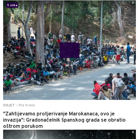
0
5 slika
Pre 11 min
SVIJET
|
"Zahtijevamo protjerivanje Marokanaca, ovo je
invazija": Gradonačelnik španskog grada se obratio
oštrom porukom
0