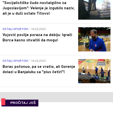
"Socijalističko čudo nostalgično za
Jugoslavijom": Velenje je izgubilo naziv,
ali je u duši ostalo Titovo!
1
OSTALI SPORTOVI
14.02.2021.
|
Vujović poslije poraza na debiju: Igrači
Borca kasno shvatili da mogu!
3
OSTALI SPORTOVI
14.02.2021.
|
Borac potonuo, pa se vratio, ali Gorenje
dolazi u Banjaluku sa "plus četiri"!
PROČITAJ JOŠ