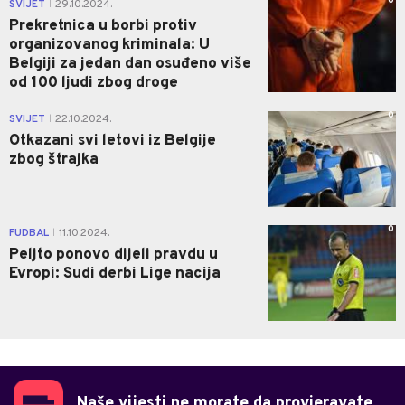
0
SVIJET
29.10.2024.
|
Prekretnica u borbi protiv
organizovanog kriminala: U
Belgiji za jedan dan osuđeno više
od 100 ljudi zbog droge
0
SVIJET
22.10.2024.
|
Otkazani svi letovi iz Belgije
zbog štrajka
0
FUDBAL
11.10.2024.
|
Peljto ponovo dijeli pravdu u
Evropi: Sudi derbi Lige nacija
Naše vijesti ne morate da provjeravate