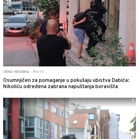
Pre 1 h
CRNA HRONIKA
|
Osumnjičen za pomaganje u pokušaju ubistva Dabića:
Nikoliću određena zabrana napuštanja boravišta
0