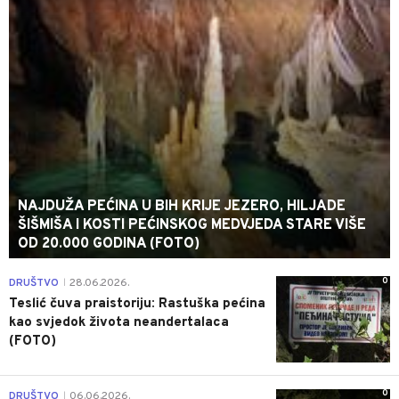
NAJDUŽA PEĆINA U BIH KRIJE JEZERO, HILJADE
ŠIŠMIŠA I KOSTI PEĆINSKOG MEDVJEDA STARE VIŠE
OD 20.000 GODINA (FOTO)
0
DRUŠTVO
28.06.2026.
|
Teslić čuva praistoriju: Rastuška pećina
kao svjedok života neandertalaca
(FOTO)
0
DRUŠTVO
06.06.2026.
|