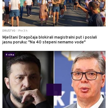
Pre 3 h
DRUŠTVO
|
Mještani Dragočaja blokirali magistralni put i poslali
jasnu poruku: "Na 40 stepeni nemamo vode"
0
4 slika