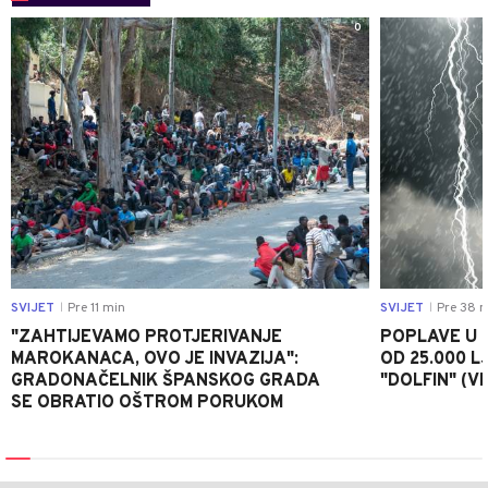
0
SVIJET
Pre 11 min
SVIJET
Pre 38 m
|
|
"ZAHTIJEVAMO PROTJERIVANJE
POPLAVE U K
MAROKANACA, OVO JE INVAZIJA":
OD 25.000 LJ
GRADONAČELNIK ŠPANSKOG GRADA
"DOLFIN" (V
SE OBRATIO OŠTROM PORUKOM