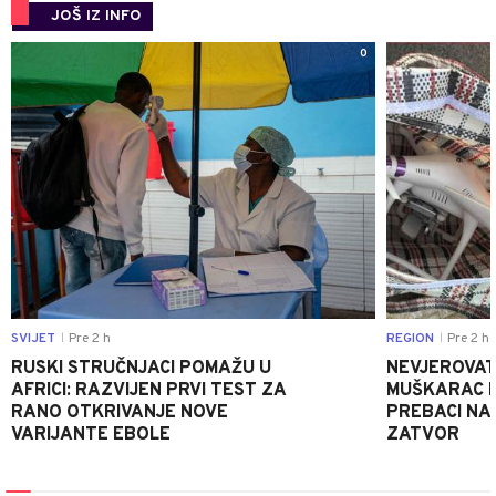
JOŠ IZ INFO
0
SVIJET
Pre 2 h
REGION
Pre 2 h
|
|
RUSKI STRUČNJACI POMAŽU U
NEVJEROVATA
AFRICI: RAZVIJEN PRVI TEST ZA
MUŠKARAC H
RANO OTKRIVANJE NOVE
PREBACI NA
VARIJANTE EBOLE
ZATVOR