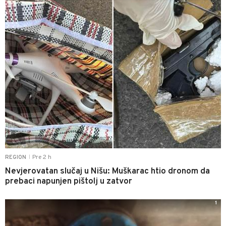
Pre 2 h
REGION
|
Nevjerovatan slučaj u Nišu: Muškarac htio dronom da
prebaci napunjen pištolj u zatvor
1