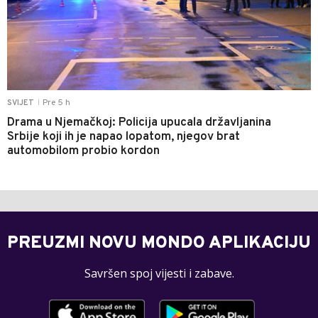
Pre 5 h
SVIJET
|
Drama u Njemačkoj: Policija upucala državljanina
Srbije koji ih je napao lopatom, njegov brat
automobilom probio kordon
PREUZMI NOVU MONDO APLIKACIJU
Savršen spoj vijesti i zabave.