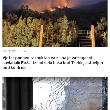
Pre 4 h
DRUŠTVO
|
Vjetar ponovo razbuktao vatru pa je vatrogasci
savladali: Požar iznad sela Luka kod Trebinja stavljen
pod kontrolu
0