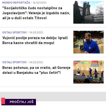
4
MONDO REPORTAŽA
16.02.2021.
|
"Socijalističko čudo nostalgično za
Jugoslavijom": Velenje je izgubilo naziv,
ali je u duši ostalo Titovo!
1
OSTALI SPORTOVI
14.02.2021.
|
Vujović poslije poraza na debiju: Igrači
Borca kasno shvatili da mogu!
3
OSTALI SPORTOVI
14.02.2021.
|
Borac potonuo, pa se vratio, ali Gorenje
dolazi u Banjaluku sa "plus četiri"!
PROČITAJ JOŠ