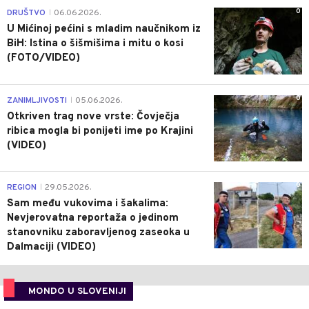
0
DRUŠTVO
06.06.2026.
|
U Mićinoj pećini s mladim naučnikom iz
BiH: Istina o šišmišima i mitu o kosi
(FOTO/VIDEO)
0
ZANIMLJIVOSTI
05.06.2026.
|
Otkriven trag nove vrste: Čovječja
ribica mogla bi ponijeti ime po Krajini
(VIDEO)
0
REGION
29.05.2026.
|
Sam među vukovima i šakalima:
Nevjerovatna reportaža o jedinom
stanovniku zaboravljenog zaseoka u
Dalmaciji (VIDEO)
MONDO U SLOVENIJI