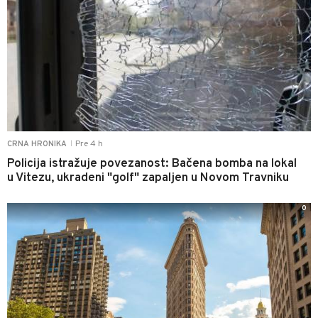
Pre 4 h
CRNA HRONIKA
|
Policija istražuje povezanost: Bačena bomba na lokal
u Vitezu, ukradeni "golf" zapaljen u Novom Travniku
0