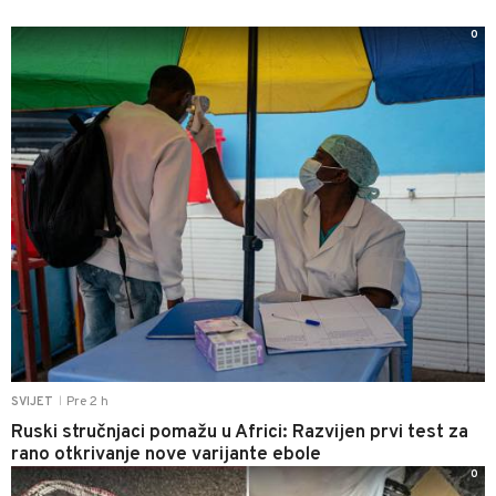
0
Pre 2 h
SVIJET
|
Ruski stručnjaci pomažu u Africi: Razvijen prvi test za
rano otkrivanje nove varijante ebole
0