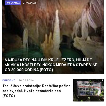
0
21.07.2026.
PUTOVANJA
NAJDUŽA PEĆINA U BIH KRIJE JEZERO, HILJADE
ŠIŠMIŠA I KOSTI PEĆINSKOG MEDVJEDA STARE VIŠE
OD 20.000 GODINA (FOTO)
0
DRUŠTVO
28.06.2026.
|
Teslić čuva praistoriju: Rastuška pećina
kao svjedok života neandertalaca
(FOTO)