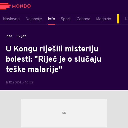
Naslovna
Najnovije
Info
Sport
Zabava
Magazin
M
Info
Svijet
U Kongu riješili misteriju
bolesti: "Riječ je o slučaju
teške malarije"
17.12.2024. / 16:52