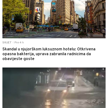
Pre 4 h
SVIJET
|
Skandal u njujorškom luksuznom hotelu: Otkrivena
opasna bakterija, uprava zabranila radnicima da
obavijeste goste
0