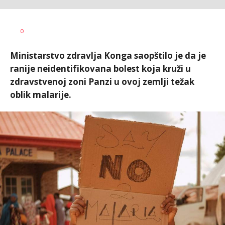
Željko
AUTOR
0
Svitlica
Ministarstvo zdravlja Konga saopštilo je da je
ranije neidentifikovana bolest koja kruži u
zdravstvenoj zoni Panzi u ovoj zemlji težak
oblik malarije.