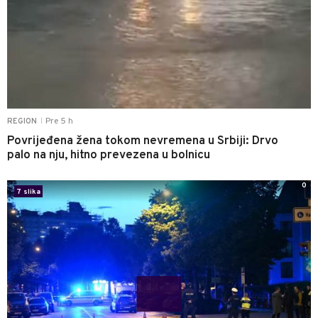
Pre 5 h
REGION
|
Povrijeđena žena tokom nevremena u Srbiji: Drvo
palo na nju, hitno prevezena u bolnicu
0
7 slika