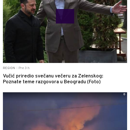
Pre 3 h
REGION
|
Vučić priredio svečanu večeru za Zelenskog:
Poznate teme razgovora u Beogradu (Foto)
0