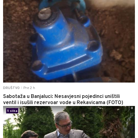
Pre 2 h
DRUŠTVO
|
Sabotaža u Banjaluci: Nesavjesni pojedinci uništili
ventil i isušili rezervoar vode u Rekavicama (FOTO)
0
5 slika