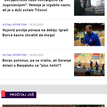
"Socijalističko čudo nostalgično za
Jugoslavijom": Velenje je izgubilo naziv,
ali je u duši ostalo Titovo!
1
OSTALI SPORTOVI
14.02.2021.
|
Vujović poslije poraza na debiju: Igrači
Borca kasno shvatili da mogu!
3
OSTALI SPORTOVI
14.02.2021.
|
Borac potonuo, pa se vratio, ali Gorenje
dolazi u Banjaluku sa "plus četiri"!
PROČITAJ JOŠ
0