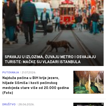
SPAVAJU U IZLOZIMA, ČUVAJU METRO I OSVAJAJU
TURISTE: MAČKE SU VLADARI ISTANBULA
0
PUTOVANJA
21.07.2026.
|
Najduža pećina u BiH krije jezero,
hiljade šišmiša i kosti pećinskog
medvjeda stare više od 20.000 godina
(Foto)
0
DRUŠTVO
28.06.2026.
|