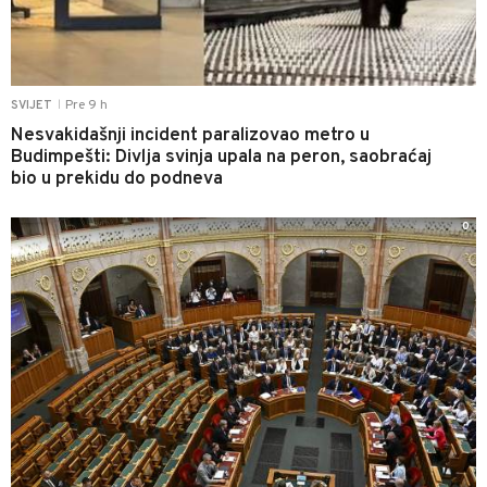
Pre 9 h
SVIJET
|
Nesvakidašnji incident paralizovao metro u
Budimpešti: Divlja svinja upala na peron, saobraćaj
bio u prekidu do podneva
0