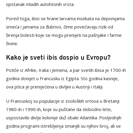
opstanak mladih autohtonih vrsta.
Pored toga, ibisi se hrane larvama insekata na deponijama
smeća i jamama za đubrivo, čime povećavaju rizik od
širenja bolesti koje se mogu prenijeti na pašnjake i farme
živine.
Kako je sveti ibis dospio u Evropu?
Potiče iz Afrike, Iraka i Jemena, a par svetih ibisa je 1700-ih
godina donijet u Francusku iz Egipta. Sto godina kasnije,
ova ptica je primijećena u divljini u Austriji i Italiji.
U Francuskoj su populacije iz zooloških vrtova u Bretanji
1980-ih i 1990-ih, koje su puštane da slobodno lete,
uspostavile divlje kolonije duž obale Atlantika. Posljednjih
godina programi istrebljenja smanjili su njihov broj, ali se