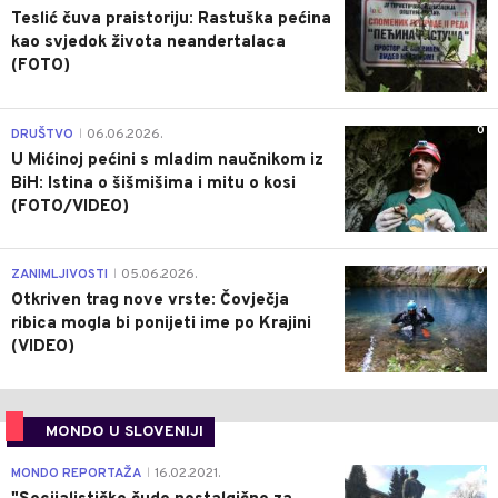
Teslić čuva praistoriju: Rastuška pećina
kao svjedok života neandertalaca
(FOTO)
0
DRUŠTVO
06.06.2026.
|
U Mićinoj pećini s mladim naučnikom iz
BiH: Istina o šišmišima i mitu o kosi
(FOTO/VIDEO)
0
ZANIMLJIVOSTI
05.06.2026.
|
Otkriven trag nove vrste: Čovječja
ribica mogla bi ponijeti ime po Krajini
(VIDEO)
MONDO U SLOVENIJI
4
MONDO REPORTAŽA
16.02.2021.
|