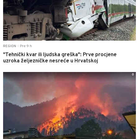
Pre 9 h
REGION
|
"Tehnički kvar ili ljudska greška": Prve procjene
uzroka željezničke nesreće u Hrvatskoj
0