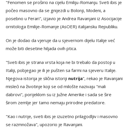
"Fenomen se proširio na cijelu Emiliju-Romanju. Sveti ibis je
počeo masovno da se gnijezdi u Bolonji, Modeni, a
posebno u Ferari", izjavio je Andrea Ravanjani iz Asocijacije
ornitologa Emilije-Romanje (AsOER) italijansku Republiku.
On je dodao da vjeruje da u sjevernom dijelu Italije već
može biti desetine hiljada ovih ptica.
"Sveti ibis je strana vrsta koja ne bi trebalo da postoji u
Italiji, pobjegao je ili je pušten sa farmi na sjeveru Italije.
Njegova istorija je slična istoriji
nutrija
", rekao je Ravanjani
misleći na životinje koji se od milošte nazivaju "mali
dabrovi", porijeklom su iz Južne Amerike i sada se šire
širom zemlje jer tamo nemaju prirodne predatore.
"Kao i nutrije, sveti ibis je izuzetno prilagodljiv i masovno
se razmnožava", upozorio je Ravanjani.