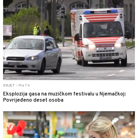
Pre 7 h
SVIJET
|
Eksplozija gasa na muzičkom festivalu u Njemačkoj:
Povrijeđeno deset osoba
0