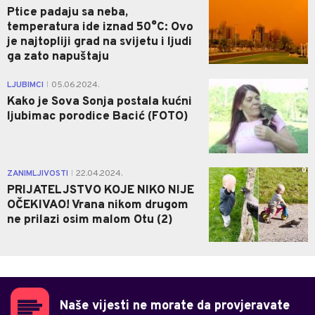
Ptice padaju sa neba,
temperatura ide iznad 50°C: Ovo
je najtopliji grad na svijetu i ljudi
ga zato napuštaju
0
LJUBIMCI
05.06.2024.
|
Kako je Sova Sonja postala kućni
ljubimac porodice Bacić (FOTO)
0
ZANIMLJIVOSTI
22.04.2024.
|
PRIJATELJSTVO KOJE NIKO NIJE
OČEKIVAO! Vrana nikom drugom
ne prilazi osim malom Otu (2)
Naše vijesti ne morate da provjeravate