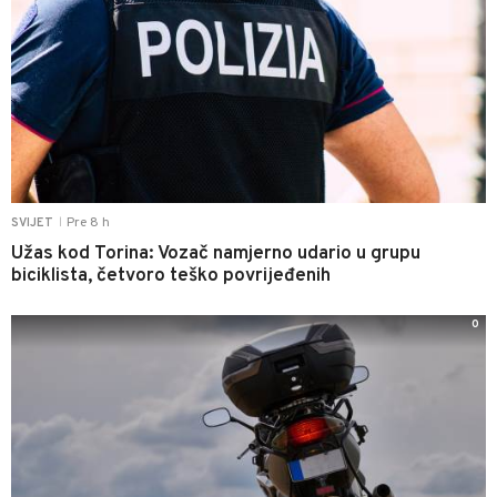
Pre 8 h
SVIJET
|
Užas kod Torina: Vozač namjerno udario u grupu
biciklista, četvoro teško povrijeđenih
0