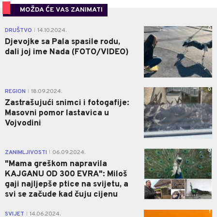
MOŽDA ĆE VAS ZANIMATI
0
DRUŠTVO
14.10.2024.
|
Djevojke sa Pala spasile rodu,
dali joj ime Nada (FOTO/VIDEO)
0
REGION
18.09.2024.
|
Zastrašujući snimci i fotogafije:
Masovni pomor lastavica u
Vojvodini
0
ZANIMLJIVOSTI
06.09.2024.
|
"Mama greškom napravila
KAJGANU OD 300 EVRA": Miloš
gaji najljepše ptice na svijetu, a
svi se začude kad čuju cijenu
1
SVIJET
14.06.2024.
|