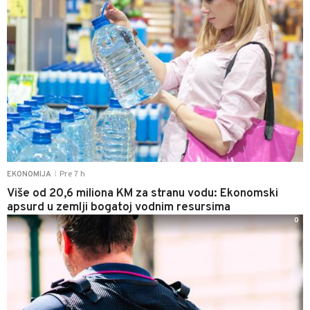
Pre 7 h
EKONOMIJA
|
Više od 20,6 miliona KM za stranu vodu: Ekonomski
apsurd u zemlji bogatoj vodnim resursima
0