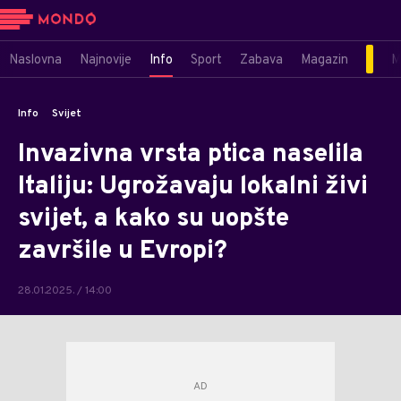
Naslovna
Najnovije
Info
Sport
Zabava
Magazin
M
Info
Svijet
Invazivna vrsta ptica naselila
Italiju: Ugrožavaju lokalni živi
svijet, a kako su uopšte
završile u Evropi?
28.01.2025. / 14:00