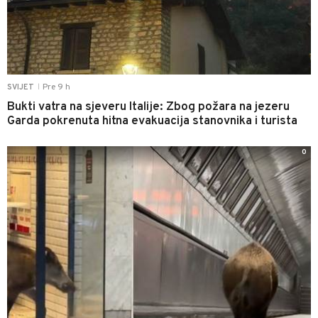
Pre 9 h
SVIJET
|
Bukti vatra na sjeveru Italije: Zbog požara na jezeru
Garda pokrenuta hitna evakuacija stanovnika i turista
0