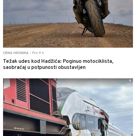
Pre 9 h
CRNA HRONIKA
|
Težak udes kod Hadžića: Poginuo motociklista,
saobraćaj u potpunosti obustavljen
0