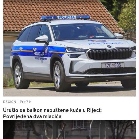
Pre 7 h
REGION
|
Urušio se balkon napuštene kuće u Rijeci:
Povrijeđena dva mladića
0