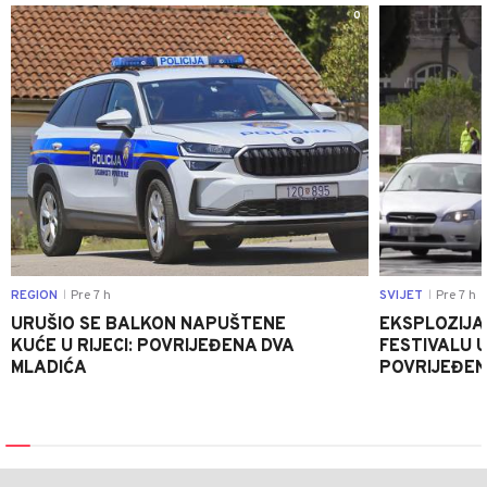
0
REGION
Pre 7 h
SVIJET
Pre 7 h
|
|
URUŠIO SE BALKON NAPUŠTENE
EKSPLOZIJA
KUĆE U RIJECI: POVRIJEĐENA DVA
FESTIVALU 
MLADIĆA
POVRIJEĐEN