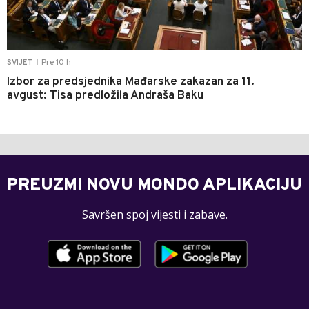
Pre 10 h
SVIJET
|
Izbor za predsjednika Mađarske zakazan za 11.
avgust: Tisa predložila Andraša Baku
PREUZMI NOVU MONDO APLIKACIJU
Savršen spoj vijesti i zabave.