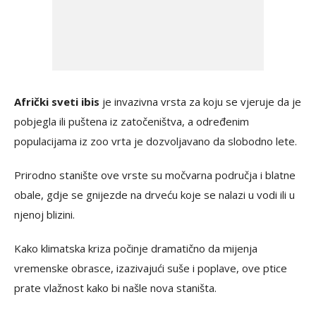
Afrički sveti ibis
je invazivna vrsta za koju se vjeruje da je
pobjegla ili puštena iz zatočeništva, a određenim
populacijama iz zoo vrta je dozvoljavano da slobodno lete.
Prirodno stanište ove vrste su močvarna područja i blatne
obale, gdje se gnijezde na drveću koje se nalazi u vodi ili u
njenoj blizini.
Kako klimatska kriza počinje dramatično da mijenja
vremenske obrasce, izazivajući suše i poplave, ove ptice
prate vlažnost kako bi našle nova staništa.