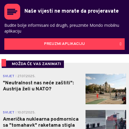
Naše vijesti ne morate da provjeravate
Budite bolje informisani od drugih, preuzmite Mondo mobilnu
aplikaciju
PREUZMI APLIKACIJU
MOŽDA ĆE VAS ZANIMATI
0
SVIJET
27.07.2025.
|
"Neutralnost nas neće zaštiti":
Austrija želi u NATO?
1
SVIJET
10.07.2025.
|
Američka nuklearna podmornica
sa "tomahavk" raketama stigla