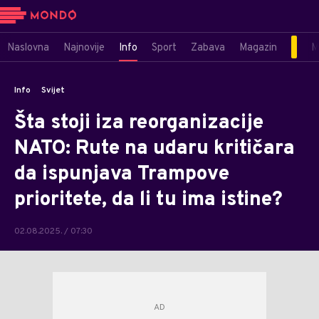
Naslovna
Najnovije
Info
Sport
Zabava
Magazin
M
Info
Svijet
Šta stoji iza reorganizacije
NATO: Rute na udaru kritičara
da ispunjava Trampove
prioritete, da li tu ima istine?
02.08.2025. / 07:30