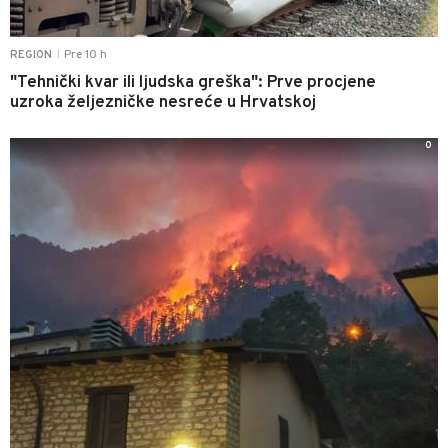
Pre 10 h
REGION
|
"Tehnički kvar ili ljudska greška": Prve procjene
uzroka željezničke nesreće u Hrvatskoj
0