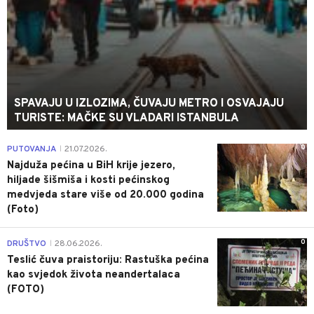
SPAVAJU U IZLOZIMA, ČUVAJU METRO I OSVAJAJU
TURISTE: MAČKE SU VLADARI ISTANBULA
0
PUTOVANJA
21.07.2026.
|
Najduža pećina u BiH krije jezero,
hiljade šišmiša i kosti pećinskog
medvjeda stare više od 20.000 godina
(Foto)
0
DRUŠTVO
28.06.2026.
|
Teslić čuva praistoriju: Rastuška pećina
kao svjedok života neandertalaca
(FOTO)