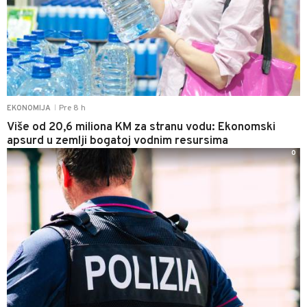
Pre 8 h
EKONOMIJA
|
Više od 20,6 miliona KM za stranu vodu: Ekonomski
apsurd u zemlji bogatoj vodnim resursima
0