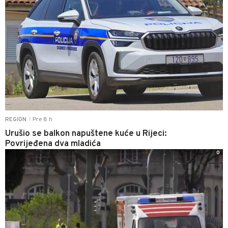
Pre 8 h
REGION
|
Urušio se balkon napuštene kuće u Rijeci:
Povrijeđena dva mladića
0