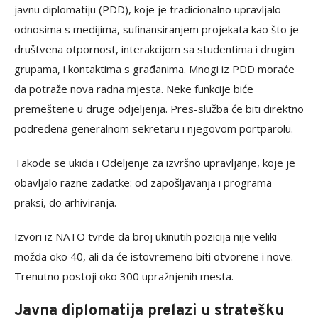
javnu diplomatiju (PDD), koje je tradicionalno upravljalo
odnosima s medijima, sufinansiranjem projekata kao što je
društvena otpornost, interakcijom sa studentima i drugim
grupama, i kontaktima s građanima. Mnogi iz PDD moraće
da potraže nova radna mjesta. Neke funkcije biće
premeštene u druge odjeljenja. Pres-služba će biti direktno
podređena generalnom sekretaru i njegovom portparolu.
Takođe se ukida i Odeljenje za izvršno upravljanje, koje je
obavljalo razne zadatke: od zapošljavanja i programa
praksi, do arhiviranja.
Izvori iz NATO tvrde da broj ukinutih pozicija nije veliki —
možda oko 40, ali da će istovremeno biti otvorene i nove.
Trenutno postoji oko 300 upražnjenih mesta.
Javna diplomatija prelazi u stratešku