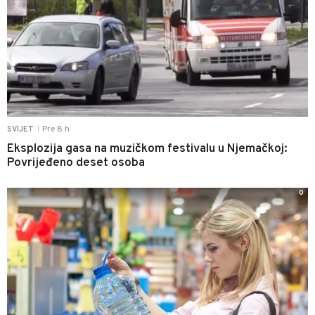
Pre 8 h
SVIJET
|
Eksplozija gasa na muzičkom festivalu u Njemačkoj:
Povrijeđeno deset osoba
0