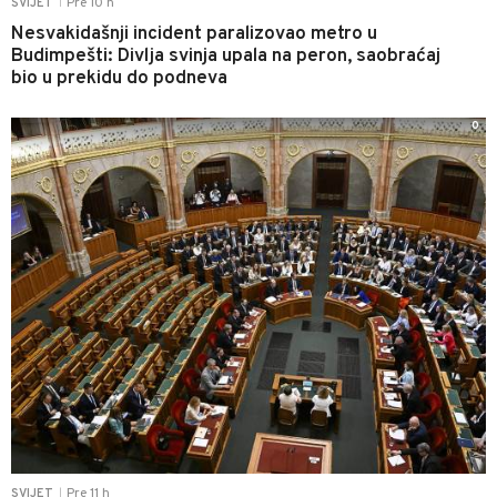
Pre 10 h
SVIJET
|
Nesvakidašnji incident paralizovao metro u
Budimpešti: Divlja svinja upala na peron, saobraćaj
bio u prekidu do podneva
0
Pre 11 h
SVIJET
|