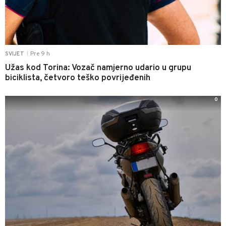
Pre 9 h
SVIJET
|
Užas kod Torina: Vozač namjerno udario u grupu
biciklista, četvoro teško povrijeđenih
0