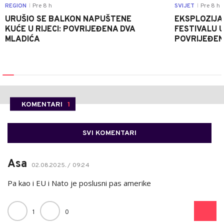
REGION
Pre 8 h
SVIJET
Pre 8 h
|
|
URUŠIO SE BALKON NAPUŠTENE
EKSPLOZIJA
KUĆE U RIJECI: POVRIJEĐENA DVA
FESTIVALU 
MLADIĆA
POVRIJEĐEN
KOMENTARI
1
SVI KOMENTARI
Asa
02.08.2025. / 09:24
Pa kao i EU i Nato je poslusni pas amerike
1
0