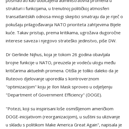
posmatrati kao uobičajena administrativna promena u
strukturi i funkcijama, u trenutnoj političkoj atmosferi
transatlantskih odnosa mnogi skeptici smatraju da je riječ o
pokušaju prilagođavanja NATO prioriteta zahtjevima Bijele
kuće. Takav pristup, prema kritikama, ugrožava dugoročne
interese saveza i njegovo strateško jedinstvo, piše DW.
Dr Gerlinde Nijhus, koja je tokom 26 godina obavljala
brojne funkcije u NATO, preuzela je vodeću ulogu među
kritičarima aktuelnih promena. Otišla je toliko daleko da je
Ruteovo djelovanje uporedila s kontroverznom
"optimizacijom" koju je Ilon Mask sproveo u odjeljenju
"Department of Government Efficiency" (DOGE).
"Potezi, koji su inspirisani loše osmišljenom američkom
DOGE-inicijativom (reorganizacijom), u suštini su ulizivanje
u skladu s politikom Make America Great Again", napisala je