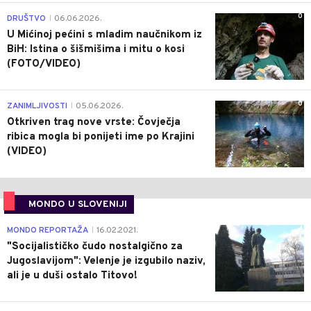
0
DRUŠTVO
06.06.2026.
|
U Mićinoj pećini s mladim naučnikom iz
BiH: Istina o šišmišima i mitu o kosi
(FOTO/VIDEO)
0
ZANIMLJIVOSTI
05.06.2026.
|
Otkriven trag nove vrste: Čovječja
ribica mogla bi ponijeti ime po Krajini
(VIDEO)
MONDO U SLOVENIJI
4
MONDO REPORTAŽA
16.02.2021.
|
"Socijalističko čudo nostalgično za
Jugoslavijom": Velenje je izgubilo naziv,
ali je u duši ostalo Titovo!