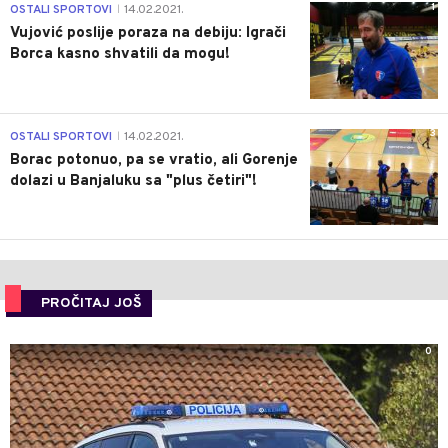
1
OSTALI SPORTOVI
14.02.2021.
|
Vujović poslije poraza na debiju: Igrači
Borca kasno shvatili da mogu!
3
OSTALI SPORTOVI
14.02.2021.
|
Borac potonuo, pa se vratio, ali Gorenje
dolazi u Banjaluku sa "plus četiri"!
PROČITAJ JOŠ
0