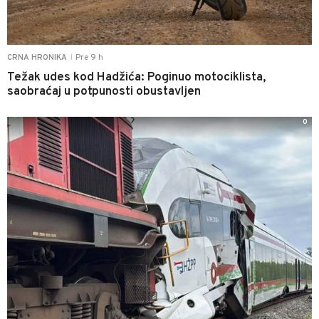
Pre 9 h
CRNA HRONIKA
|
Težak udes kod Hadžića: Poginuo motociklista,
saobraćaj u potpunosti obustavljen
0