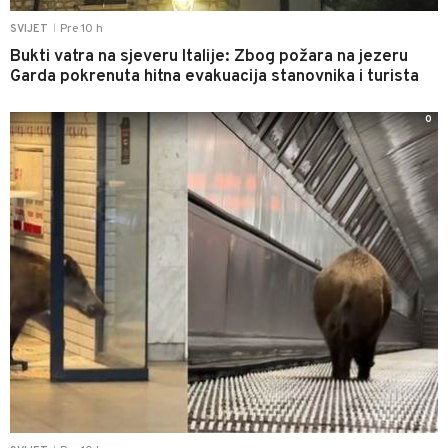
Pre 10 h
SVIJET
|
Bukti vatra na sjeveru Italije: Zbog požara na jezeru
Garda pokrenuta hitna evakuacija stanovnika i turista
0