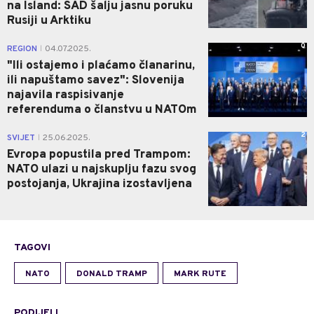
na Island: SAD šalju jasnu poruku
Rusiji u Arktiku
0
REGION
04.07.2025.
|
"Ili ostajemo i plaćamo članarinu,
ili napuštamo savez": Slovenija
najavila raspisivanje
referenduma o članstvu u NATOm
2
SVIJET
25.06.2025.
|
Evropa popustila pred Trampom:
NATO ulazi u najskuplju fazu svog
postojanja, Ukrajina izostavljena
TAGOVI
NATO
DONALD TRAMP
MARK RUTE
PODIJELI