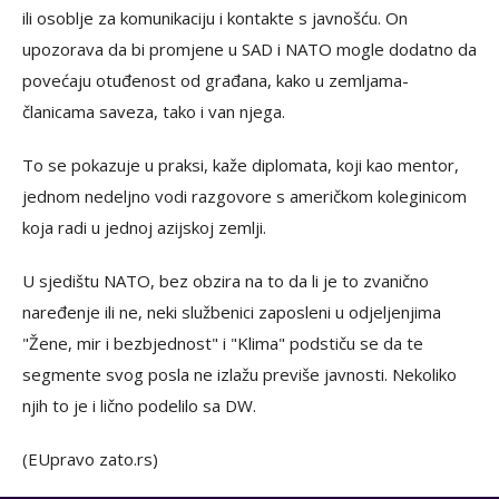
ili osoblje za komunikaciju i kontakte s javnošću. On
upozorava da bi promjene u SAD i NATO mogle dodatno da
povećaju otuđenost od građana, kako u zemljama-
članicama saveza, tako i van njega.
To se pokazuje u praksi, kaže diplomata, koji kao mentor,
jednom nedeljno vodi razgovore s američkom koleginicom
koja radi u jednoj azijskoj zemlji.
U sjedištu NATO, bez obzira na to da li je to zvanično
naređenje ili ne, neki službenici zaposleni u odjeljenjima
"Žene, mir i bezbjednost" i "Klima" podstiču se da te
segmente svog posla ne izlažu previše javnosti. Nekoliko
njih to je i lično podelilo sa DW.
(EUpravo zato.rs)