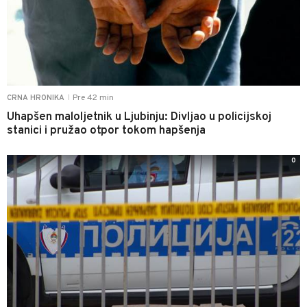
Pre 42 min
CRNA HRONIKA
|
Uhapšen maloljetnik u Ljubinju: Divljao u policijskoj
stanici i pružao otpor tokom hapšenja
0