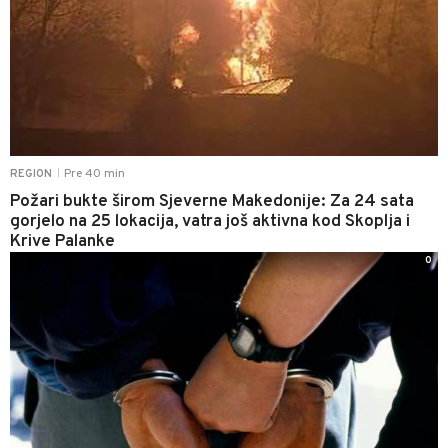
Pre 40 min
REGION
|
Požari bukte širom Sjeverne Makedonije: Za 24 sata
gorjelo na 25 lokacija, vatra još aktivna kod Skoplja i
Krive Palanke
0