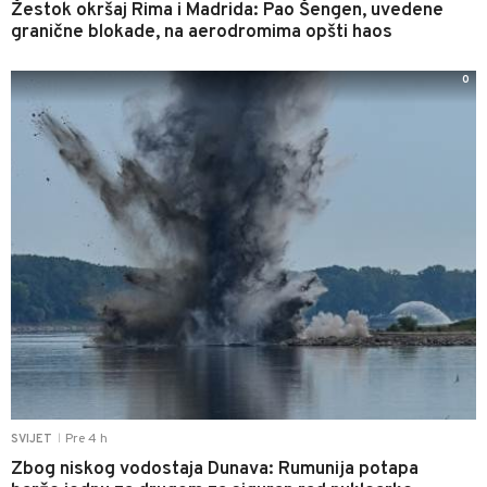
Žestok okršaj Rima i Madrida: Pao Šengen, uvedene
granične blokade, na aerodromima opšti haos
0
Pre 4 h
SVIJET
|
Zbog niskog vodostaja Dunava: Rumunija potapa