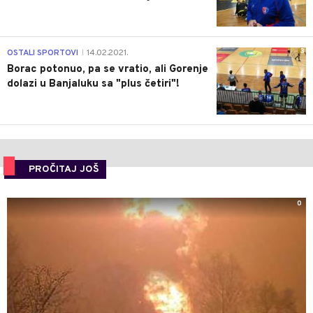
3
OSTALI SPORTOVI
14.02.2021.
|
Borac potonuo, pa se vratio, ali Gorenje
dolazi u Banjaluku sa "plus četiri"!
PROČITAJ JOŠ
0