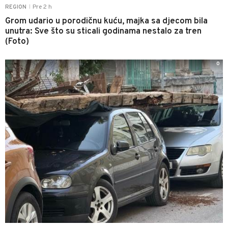
Pre 2 h
REGION
|
Grom udario u porodičnu kuću, majka sa djecom bila
unutra: Sve što su sticali godinama nestalo za tren
(Foto)
0