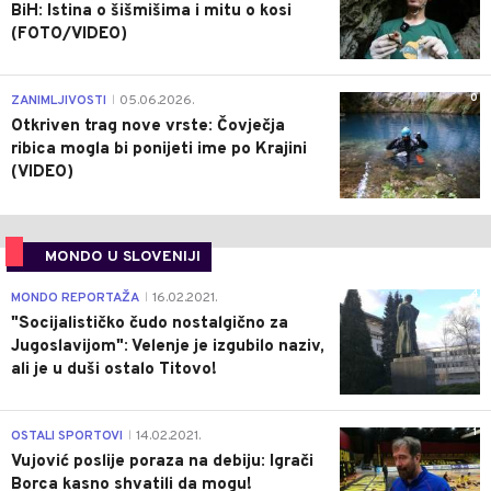
BiH: Istina o šišmišima i mitu o kosi
(FOTO/VIDEO)
0
ZANIMLJIVOSTI
05.06.2026.
|
Otkriven trag nove vrste: Čovječja
ribica mogla bi ponijeti ime po Krajini
(VIDEO)
MONDO U SLOVENIJI
4
MONDO REPORTAŽA
16.02.2021.
|
"Socijalističko čudo nostalgično za
Jugoslavijom": Velenje je izgubilo naziv,
ali je u duši ostalo Titovo!
1
OSTALI SPORTOVI
14.02.2021.
|
Vujović poslije poraza na debiju: Igrači
Borca kasno shvatili da mogu!