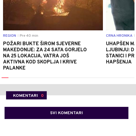
REGION
Pre 40 min
CRNA HRONIKA
|
|
POŽARI BUKTE ŠIROM SJEVERNE
UHAPŠEN MA
MAKEDONIJE: ZA 24 SATA GORJELO
LJUBINJU: D
NA 25 LOKACIJA, VATRA JOŠ
STANICI I 
AKTIVNA KOD SKOPLJA I KRIVE
HAPŠENJA
PALANKE
KOMENTARI
0
SVI KOMENTARI