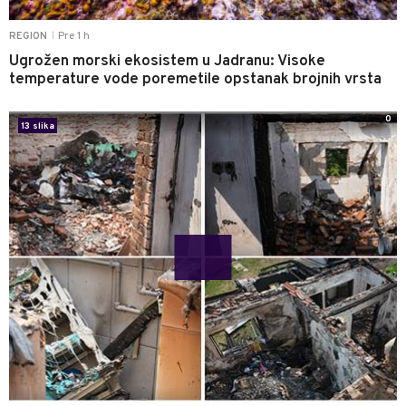
Pre 1 h
REGION
|
Ugrožen morski ekosistem u Jadranu: Visoke
temperature vode poremetile opstanak brojnih vrsta
0
13 slika