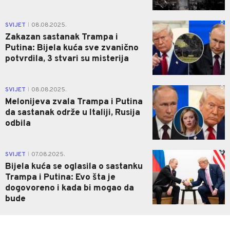
0
SVIJET
08.08.2025.
|
Zakazan sastanak Trampa i
Putina: Bijela kuća sve zvanično
potvrdila, 3 stvari su misterija
0
SVIJET
08.08.2025.
|
Melonijeva zvala Trampa i Putina
da sastanak održe u Italiji, Rusija
odbila
0
SVIJET
07.08.2025.
|
Bijela kuća se oglasila o sastanku
Trampa i Putina: Evo šta je
dogovoreno i kada bi mogao da
bude