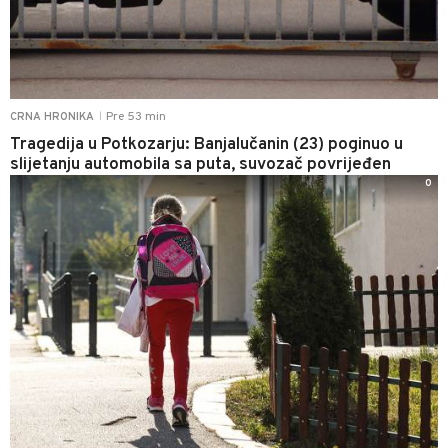
Pre 53 min
CRNA HRONIKA
|
Tragedija u Potkozarju: Banjalučanin (23) poginuo u
slijetanju automobila sa puta, suvozač povrijeđen
0