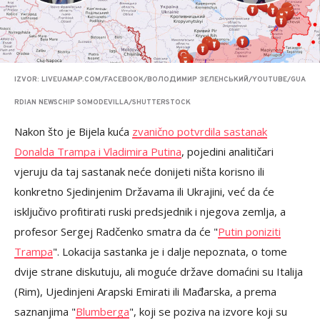
IZVOR: LIVEUAMAP.COM/FACEBOOK/ВОЛОДИМИР ЗЕЛЕНСЬКИЙ/YOUTUBE/GUA
RDIAN NEWSCHIP SOMODEVILLA/SHUTTERSTOCK
Nakon što je Bijela kuća
zvanično potvrdila sastanak
Donalda Trampa i Vladimira Putina
, pojedini analitičari
vjeruju da taj sastanak neće donijeti ništa korisno ili
konkretno Sjedinjenim Državama ili Ukrajini, već da će
isključivo profitirati ruski predsjednik i njegova zemlja, a
profesor Sergej Radčenko smatra da će "
Putin poniziti
Trampa
". Lokacija sastanka je i dalje nepoznata, o tome
dvije strane diskutuju, ali moguće države domaćini su Italija
(Rim), Ujedinjeni Arapski Emirati ili Mađarska, a prema
saznanjima "
Blumberga
", koji se poziva na izvore koji su