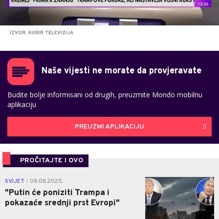
IZVOR: KURIR TELEVIZIJA
Naše vijesti ne morate da provjeravate
Budite bolje informisani od drugih, preuzmite Mondo mobilnu
aplikaciju
PREUZMI APLIKACIJU
PROČITAJTE I OVO
0
SVIJET
08.08.2025.
|
"Putin će poniziti Trampa i
pokazaće srednji prst Evropi"