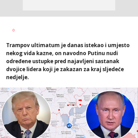
Bojan
AUTOR
0
Jakovljević
Trampov ultimatum je danas istekao i umjesto
nekog vida kazne, on navodno Putinu nudi
određene ustupke pred najavljeni sastanak
dvojice lidera koji je zakazan za kraj sljedeće
nedjelje.