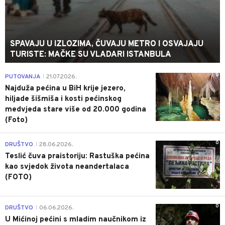
SPAVAJU U IZLOZIMA, ČUVAJU METRO I OSVAJAJU
TURISTE: MAČKE SU VLADARI ISTANBULA
0
PUTOVANJA
21.07.2026.
|
Najduža pećina u BiH krije jezero,
hiljade šišmiša i kosti pećinskog
medvjeda stare više od 20.000 godina
(Foto)
0
DRUŠTVO
28.06.2026.
|
Teslić čuva praistoriju: Rastuška pećina
kao svjedok života neandertalaca
(FOTO)
0
DRUŠTVO
06.06.2026.
|
U Mićinoj pećini s mladim naučnikom iz