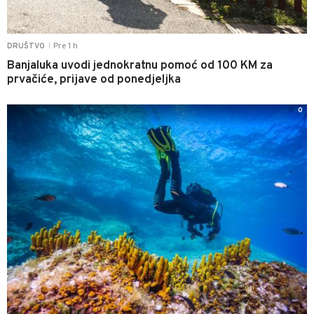
Pre 1 h
DRUŠTVO
|
Banjaluka uvodi jednokratnu pomoć od 100 KM za
prvačiće, prijave od ponedjeljka
0