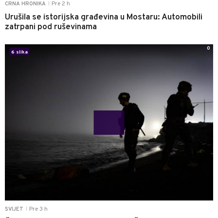
Pre 2 h
CRNA HRONIKA
|
Urušila se istorijska građevina u Mostaru: Automobili
zatrpani pod ruševinama
0
6 slika
Pre 3 h
SVIJET
|