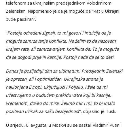
telefonom sa ukrajinskim predsjednikom Volodimirom
Zelenskim. Napomenuo je da je moguće da “Rat u Ukrajini
bude pauziran”.
“
Postoje određeni signali, to mi govori i intuicija da je
moguće zamrzavanje konflikta. Ne želim to da nazovem
krajem rata, ali zamrzavanjem konflikta da.
To je moguće
da se dogodi prije ili kasnije. Postoji nada da se to desi.
Danas je posljednji dan za ultimatum. Predsjednik Zelenski
je oprezan, ali i optimističan.
Ukrajinska strana je
naklonjena Evropi, uključujući i Poljsku, i žele da mi
učestvujemo u budućem prekidu vatre koji bi kasnije,
vremenom, doveo do mira. Želimo mir i mi, to bi imalo
pozitivan učinak za našu bezbjednost
“, objasnio je Tusk.
U srijedu, 6. avgusta, u Moskvi su se sastali Vladimir Putin i