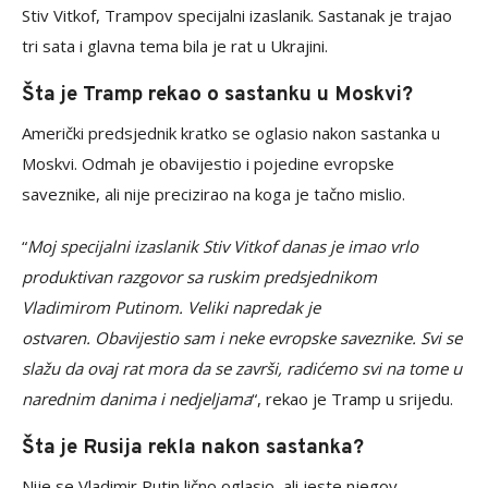
Stiv Vitkof, Trampov specijalni izaslanik. Sastanak je trajao
tri sata i glavna tema bila je rat u Ukrajini.
Šta je Tramp rekao o sastanku u Moskvi?
Američki predsjednik kratko se oglasio nakon sastanka u
Moskvi. Odmah je obavijestio i pojedine evropske
saveznike, ali nije precizirao na koga je tačno mislio.
“
Moj specijalni izaslanik Stiv Vitkof danas je imao vrlo
produktivan razgovor sa ruskim predsjednikom
Vladimirom Putinom. Veliki napredak je
ostvaren.
Obavijestio sam i neke evropske saveznike. Svi se
slažu da ovaj rat mora da se završi, radićemo svi na tome u
narednim danima i nedjeljama
“, rekao je Tramp u srijedu.
Šta je Rusija rekla nakon sastanka?
Nije se Vladimir Putin lično oglasio, ali jeste njegov