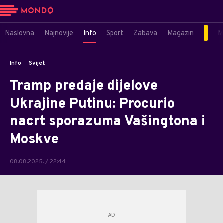
Naslovna
Najnovije
Info
Sport
Zabava
Magazin
M
Info
Svijet
Tramp predaje dijelove
Ukrajine Putinu: Procurio
nacrt sporazuma Vašingtona i
Moskve
08.08.2025. / 22:44